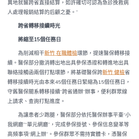
異地就醫跨省直接結算，如許確切可認為急診挽救病
人處理報銷結算的后顧之憂。”
跨省轉移接續時光
將縮至15個任務日
為削減相干
新竹 在職體檢
環節，提速醫保轉移接
續。醫保部分撤消轉出地出具參保憑證和轉進地出具
聯絡接觸函兩個打點環節，將基礎醫保跨
新竹 健檢
省
轉移接續時光由本來45個任務日緊縮為15個任務日，
守舊醫保關系轉移接續“跨省通辦”辦事，便利群眾線
上請求、查詢打點進度。
為讓患者少跑腿，醫保部分依托醫保辦事平臺“小
我網廳”“單元網廳”，完成參保掛號、參保信息變革等
高頻事項“網上辦”。參保群眾不需持實體卡，憑醫保