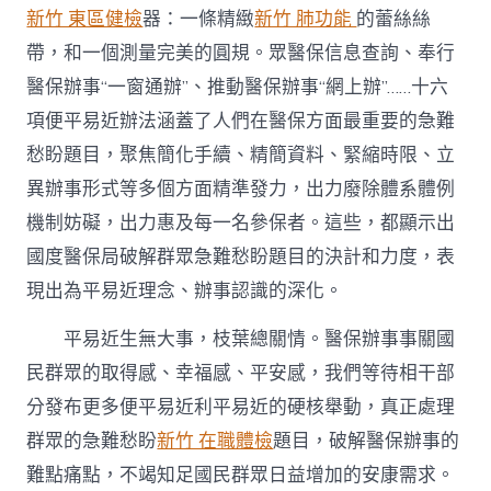
新竹 東區健檢
器：一條精緻
新竹 肺功能
的蕾絲絲
帶，和一個測量完美的圓規。眾醫保信息查詢、奉行
醫保辦事“一窗通辦”、推動醫保辦事“網上辦”……十六
項便平易近辦法涵蓋了人們在醫保方面最重要的急難
愁盼題目，聚焦簡化手續、精簡資料、緊縮時限、立
異辦事形式等多個方面精準發力，出力廢除體系體例
機制妨礙，出力惠及每一名參保者。這些，都顯示出
國度醫保局破解群眾急難愁盼題目的決計和力度，表
現出為平易近理念、辦事認識的深化。
平易近生無大事，枝葉總關情。醫保辦事事關國
民群眾的取得感、幸福感、平安感，我們等待相干部
分發布更多便平易近利平易近的硬核舉動，真正處理
群眾的急難愁盼
新竹 在職體檢
題目，破解醫保辦事的
難點痛點，不竭知足國民群眾日益增加的安康需求。