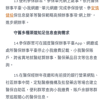
13.便利參保群眾、參保單元網上處事。依托醫保
辦事平臺“小我網廳”“單元網廳”完成參保掛號、參
安慎
健檢
保信息變革等醫保範疇高頻辦事事項“網上辦”，
進步網辦率。
守舊多種渠道知足信息查詢需求
14.參保群眾可在國度醫保辦事平臺App、網廳或
處所醫保辦事平臺停止小我繳費記載、小我醫保賬
戶、跨省異地就醫結算辦事、醫保藥品目次等信息查
詢。
15.在醫保經辦年夜廳和有前提的銀行營業網點、
社區辦事中間、定點醫療機構及批發藥店等場合建立
醫保自助區，便利群眾查詢小我繳費、賬戶余額等群
眾追蹤關心的醫保信息。