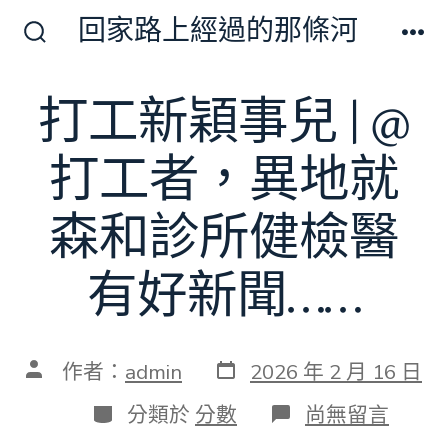
跳
回家路上經過的那條河
至
搜
選
尋
單
主
切
打工新穎事兒 | @
要
換
開
內
關
打工者，異地就
容
森和診所健檢醫
有好新聞……
發
文
作者：
admin
2026 年 2 月 16 日
表
章
日
作
分
在
分類於
分數
尚無留言
期
者
類
〈打