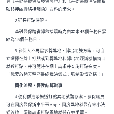
具《基礎醫療保險參保憑證》和《基礎醫療保險關系
轉移接續聯絡接觸函》資料的請求。
2.延長打點時限。
基礎醫保跨省轉移接續時光由本來45個任務日緊
縮為15個任務日。
3.參保人不再需求轉進地、轉出地雙方跑，可自
立選擇在線上打點或到轉進地和轉出地經辦機構窗口
就近打點，并可隨時在網上請求并查詢打點進度。
「我要啟動天秤座最終裁決儀式：強制愛情對稱！」
簡化流程，
晉陞結算辦事
4.便利群浩繁渠道打點異地就醫存案。參保職員
可在國度醫保辦事平臺App、國度異地就醫存案小法
式等線上渠道請求打點異地就醫存案手續。