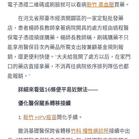
電子憑證二維碼或刷臉就可以看病
新竹 高血壓
買藥。
在河北省邢臺市經濟開闢區的一家定點批發藥
店，患者楊師長教師拿著病院開具的處方經由過程醫
保電子憑證順遂購藥。楊師長教師稱，刷碼購藥不只
能享用醫保目次內藥品所需支出按兼顧基金規則報
銷，還更便利快捷。“大夫給我開了處方以后，在家門
口的藥店直接拿藥，不消再往病院依序排列隊伍也都
能報銷。”
詳細來看這16條便平易近辦法——
優化醫保關系轉移接續
1.
新竹 HPV疫苗
簡化手續。
撤消基礎醫保跨省轉移
竹科 慢性病診所
接續中出