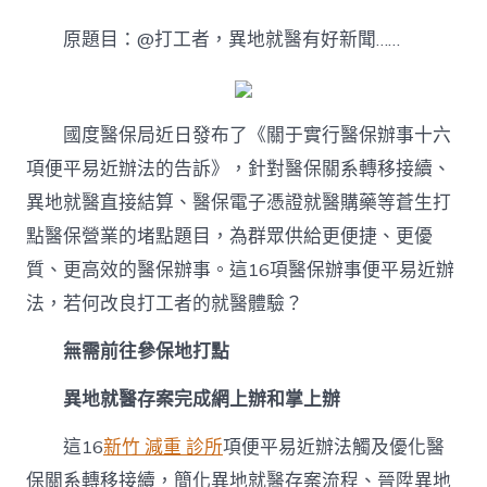
工
新
原題目：@打工者，異地就醫有好新聞……
穎
事
兒
|
@
國度醫保局近日發布了《關于實行醫保辦事十六
打
項便平易近辦法的告訴》，針對醫保關系轉移接續、
工
者，
異地就醫直接結算、醫保電子憑證就醫購藥等蒼生打
異
點醫保營業的堵點題目，為群眾供給更便捷、更優
地
就
質、更高效的醫保辦事。這16項醫保辦事便平易近辦
森
法，若何改良打工者的就醫體驗？
和
診
所
無需前往參保地打點
健
檢
異地就醫存案完成網上辦和掌上辦
醫
有
這16
新竹 減重 診所
項便平易近辦法觸及優化醫
好
保關系轉移接續，簡化異地就醫存案流程、晉陞異地
新