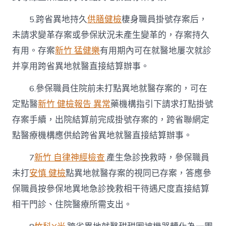
5.跨省異地持久
供膳健檢
棲身職員掛號存案后，
未請求變革存案或參保狀況未產生變革的，存案持久
有用。存案
新竹 猛健樂
有用期內可在就醫地屢次就診
并享用跨省異地就醫直接結算辦事。
6.參保職員住院前未打點異地就醫存案的，可在
定點醫
新竹 健檢報告 異常
藥機構指引下請求打點掛號
存案手續，出院結算前完成掛號存案的，跨省聯網定
點醫療機構應供給跨省異地就醫直接結算辦事。
7
新竹 自律神經檢查
.產生急診挽救時，參保職員
未打
安慎 健檢
點異地就醫存案的視同已存案，答應參
保職員按參保地異地急診挽救相干待遇尺度直接結算
相干門診、住院醫療所需支出。