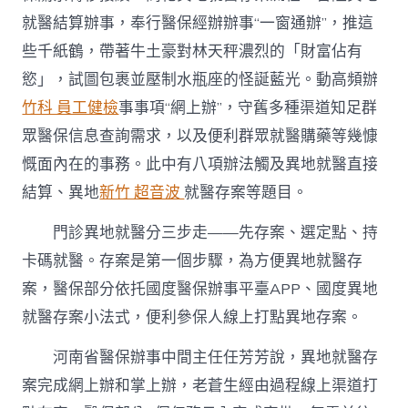
聞……〉
就醫結算辦事，奉行醫保經辦辦事“一窗通辦”，推這
中
些千紙鶴，帶著牛土豪對林天秤濃烈的「財富佔有
慾」，試圖包裹並壓制水瓶座的怪誕藍光。動高頻辦
竹科 員工健檢
事事項“網上辦”，守舊多種渠道知足群
眾醫保信息查詢需求，以及便利群眾就醫購藥等幾慷
慨面內在的事務。此中有八項辦法觸及異地就醫直接
結算、異地
新竹 超音波
就醫存案等題目。
門診異地就醫分三步走——先存案、選定點、持
卡碼就醫。存案是第一個步驟，為方便異地就醫存
案，醫保部分依托國度醫保辦事平臺APP、國度異地
就醫存案小法式，便利參保人線上打點異地存案。
河南省醫保辦事中間主任任芳芳說，異地就醫存
案完成網上辦和掌上辦，老蒼生經由過程線上渠道打