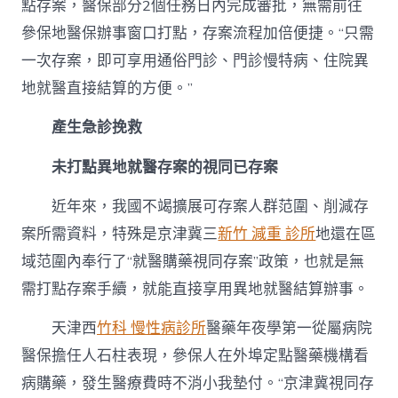
點存案，醫保部分2個任務日內完成審批，無需前往
參保地醫保辦事窗口打點，存案流程加倍便捷。“只需
一次存案，即可享用通俗門診、門診慢特病、住院異
地就醫直接結算的方便。”
產生急診挽救
未打點異地就醫存案的視同已存案
近年來，我國不竭擴展可存案人群范圍、削減存
案所需資料，特殊是京津冀三
新竹 減重 診所
地還在區
域范圍內奉行了“就醫購藥視同存案”政策，也就是無
需打點存案手續，就能直接享用異地就醫結算辦事。
天津西
竹科 慢性病診所
醫藥年夜學第一從屬病院
醫保擔任人石柱表現，參保人在外埠定點醫藥機構看
病購藥，發生醫療費時不消小我墊付。“京津冀視同存