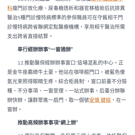
科
瘤門診放化療、尿毒癥透析和器官移植術后抗排異
醫治5種門診慢特病標準的參保職員可在守舊相干門
診慢特病跨省聯網定點醫療機構，享用相干醫治所需
支出跨省直接結算。
奉行經辦辦事“一窗通辦”
12.推動醫保經辦辦事窗口“這場混亂的中心，正
是金牛座霸總牛土豪。他站在咖啡館門口，被藍色傻
氣光束照得眼睛生疼。綜合柜員制”，窗口前臺不分險
種、不分事項、一窗受理、一站式辦事，后臺分辦聯
辦快辦，讓群眾進一扇門、取一個號
安慎 健檢
、在一
窗辦。
推動高頻辦事事項“網上辦”