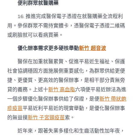
便利群眾就醫購藥
16. 推進完成醫保電子憑證在就醫購藥全流程利
用。參保群眾不需持實體卡，憑醫保電子憑證二維碼
或刷臉就可以看病買藥。
優化辦事需求更多硬核舉動
新竹 超音波
醫保在加重就醫累贅、促進平易近生福祉、保護
社會協調穩固方面施展側重要感化，為群眾供給更便
捷、更優質、更高效的醫保辦事，是相干部分責無旁
貸的義務。上述十
新竹 高血脂
六項便平易近辦法為進
一個步驟優化醫保辦事供給了保證，是便
新竹 帶狀皰
疹疫苗
平易近利平易近的現實舉動，是優化醫保辦事
的無益摸
新竹 子宮頸疫苗
索。
近年來，跟著失業多樣化和生齒活動性加年夜，