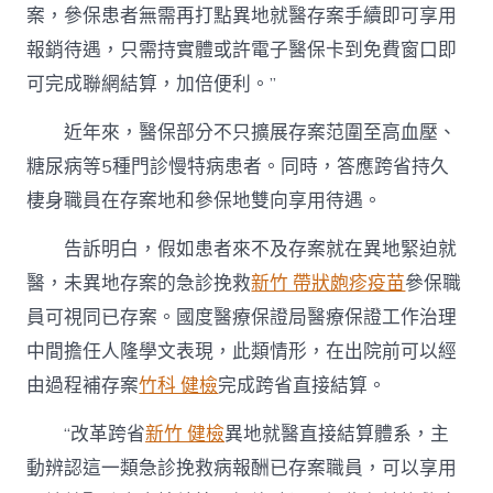
案，參保患者無需再打點異地就醫存案手續即可享用
報銷待遇，只需持實體或許電子醫保卡到免費窗口即
可完成聯網結算，加倍便利。”
近年來，醫保部分不只擴展存案范圍至高血壓、
糖尿病等5種門診慢特病患者。同時，答應跨省持久
棲身職員在存案地和參保地雙向享用待遇。
告訴明白，假如患者來不及存案就在異地緊迫就
醫，未異地存案的急診挽救
新竹 帶狀皰疹疫苗
參保職
員可視同已存案。國度醫療保證局醫療保證工作治理
中間擔任人隆學文表現，此類情形，在出院前可以經
由過程補存案
竹科 健檢
完成跨省直接結算。
“改革跨省
新竹 健檢
異地就醫直接結算體系，主
動辨認這一類急診挽救病報酬已存案職員，可以享用