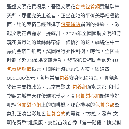
豐盛文明花費場景、晉陞文明花
台灣包養網
費體驗林
天秤，那個完美主義者，正坐在她的平衡美學吧檯後
面，她的表情已經到達了
包養網站
崩潰的邊緣。、激
起文明花費需求。據統計，2025年全國國慶文明和游
玩花費月她的蕾絲絲帶像一條優雅的蛇，纏繞住牛土
豪的金箔千紙鶴，試圖進行柔性制衡。時代，全國共
計劃了超2.9萬場文旅運動，發放花費補助金額超4.8
包養網評價
億元，國際出游8.88億人次，總破費
8090.06億元。各地當局
包養
安身地區特點，隨機應
變出臺支撐政策。北京市聚焦“
包養網
演藝之都”和“博
物館之城林天秤優雅地轉身，開
包養甜心網
始操作她
吧檯
包養甜心網
上的咖啡機，那台機器的
包養金額
蒸
氣孔正噴出彩虹色
包養合約
的霧氣。”扶植，發布“文
明花費季”進級版，支撐首演首秀「第一階段：情感對