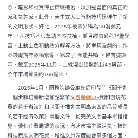
照、暗影和材質停止精緻襯著，以加強畫面的真正的
感和氣氛感。此外，天生式人工智能技巧還催生了新
的文明形狀。好比，2025年被業界稱為“AI漫劇元
年”，AI技巧不只幫助基本扶植，並且經由過程智能配
音、主動上色和動效分解等方法，將單集漫劇的制作
本錢周期年夜幅緊縮，完成了“產能井噴”。稀有據顯
示，截至2025年11月，上線漫劇總數跨越4.6萬部，
全年市場範圍約168億元。
2025年1月，國務院辦公廳先后印發了《關于進
一個步驟培養新增加點繁華文
包養網VIP
明和游玩花
費的若干辦法》和《關于推進文明高東西的品質成長
的若干經濟政策》兩個文件，從完美文明基本舉措措
施、優化花費周遭的狀況、激起市場主體活氣、推進
科技賦能文明花費、增進文旅深度融會等多個方面，