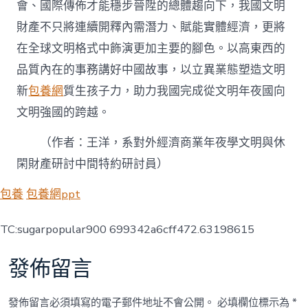
會、國際傳佈才能穩步晉陞的總體趨向下，我國文明
財產不只將連續開釋內需潛力、賦能實體經濟，更將
在全球文明格式中飾演更加主要的腳色。以高東西的
品質內在的事務講好中國故事，以立異業態塑造文明
新
包養網
質生孩子力，助力我國完成從文明年夜國向
文明強國的跨越。
（作者：王洋，系對外經濟商業年夜學文明與休
閑財產研討中間特約研討員）
包養
包養網ppt
TC:sugarpopular900 699342a6cff472.63198615
發佈留言
發佈留言必須填寫的電子郵件地址不會公開。
必填欄位標示為
*