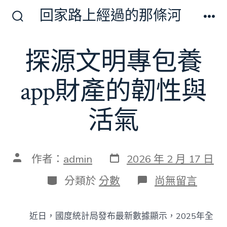
跳
回家路上經過的那條河
至
搜
選
尋
單
主
切
探源文明專包養
要
換
開
內
關
app財產的韌性與
容
活氣
發
文
作者：
admin
2026 年 2 月 17 日
表
章
日
作
分
在
分類於
分數
尚無留言
期
者
類
〈探
源
文
近日，國度統計局發布最新數據顯示，2025年全
明