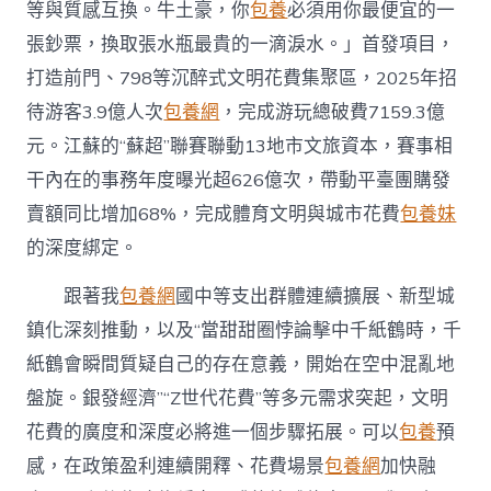
等與質感互換。牛土豪，你
包養
必須用你最便宜的一
張鈔票，換取張水瓶最貴的一滴淚水。」首發項目，
打造前門、798等沉醉式文明花費集聚區，2025年招
待游客3.9億人次
包養網
，完成游玩總破費7159.3億
元。江蘇的“蘇超”聯賽聯動13地市文旅資本，賽事相
干內在的事務年度曝光超626億次，帶動平臺團購發
賣額同比增加68%，完成體育文明與城市花費
包養妹
的深度綁定。
跟著我
包養網
國中等支出群體連續擴展、新型城
鎮化深刻推動，以及“當甜甜圈悖論擊中千紙鶴時，千
紙鶴會瞬間質疑自己的存在意義，開始在空中混亂地
盤旋。銀發經濟”“Z世代花費”等多元需求突起，文明
花費的廣度和深度必將進一個步驟拓展。可以
包養
預
感，在政策盈利連續開釋、花費場景
包養網
加快融