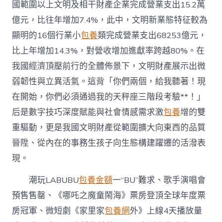
專
國範圍以上文明及相干財產企業完成營業支出15.2萬
包
億元，比往年增加7.4%，此中，文明新業態特征較為
養
app
顯明的16個行業小
包養
類完成營業支出68253億元，
財
比上年增加14.3%，對營收增加進獻率跨越80%。在
產
的
我國經濟頂壓前行的全體佈景下，文明財產展示出微
韌
弱韌性與立異活氣。這背「你們兩個，給我聽著！現
性
與
在開始，你們必須通過我的天秤座三階段考驗**！」
活
氣〉
后是數字技巧深度賦能與社會情感需求激
包養
增的雙
中
重驅動，更是我國文明財產從範圍擴大向東西的品質
晉陞、從內在的事務生孩子向生態構建躍遷的活潑表
現。
潮玩LABUBU
包養金額
一“BU”難求、歌手演唱會
預售售罄、《哪吒之魔童鬧海》票房登頂全球年度票
房冠軍、微短劇《家里家
包養網
外》上線4天播放量