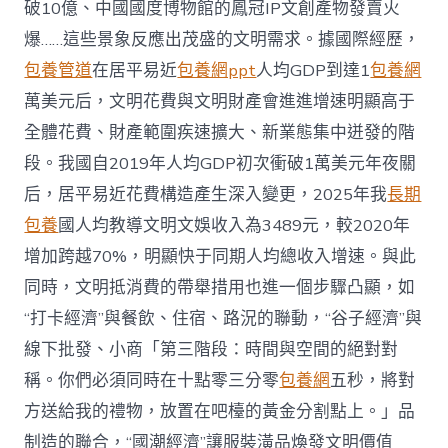
破10億、中國國度博物館的鳳冠IP文創產物發賣火
爆……這些景象反應出茂盛的文明需求。據國際經歷，
包養管道
在居平易近
包養網ppt
人均GDP到達1
包養網
萬美元后，文明花費與文明財產會進進增速明顯高于
全體花費、財產範圍疾速擴大、新業態集中迸發的階
段。我國自2019年人均GDP初次衝破1萬美元年夜關
后，居平易近花費構造產生深入變更，2025年我
長期
包養
國人均教導文明文娛收入為3489元，較2020年
增加跨越70%，明顯快于同期人均總收入增速。與此
同時，文明抵消費的帶舉措用也進一個步驟凸顯，如
“打卡經濟”與餐飲、住宿、路況的聯動，“谷子經濟”與
線下批發、小商「第三階段：時間與空間的絕對對
稱。你們必須同時在十點零三分零
包養網
五秒，將對
方送給我的禮物，放置在吧檯的黃金分割點上。」品
制造的聯合，“國潮經濟”讓服裝潢品煥發文明價值