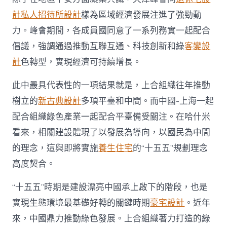
計
私人招待所設計
樣為區域經濟發展注進了強勁動
力。峰會期間，各成員國同意了一系列務實一起配合
倡議，強調通過推動互聯互通、科技創新和綠
客變設
計
色轉型，實現經濟可持續增長。
此中最具代表性的一項結果就是，上合組織往年推動
樹立的
新古典設計
多項平臺和中間。而中國-上海一起
配合組織綠色產業一起配合平臺備受關注。在哈什米
看來，相關建設體現了以發展為導向，以國民為中間
的理念，這與即將實施
養生住宅
的“十五五”規劃理念
高度契合。
“十五五”時期是建設漂亮中國承上啟下的階段，也是
實現生態環境最基礎好轉的關鍵時期
豪宅設計
。近年
來，中國鼎力推動綠色發展。上合組織著力打造的綠