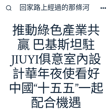
跳
回家路上經過的那條河
至
搜
選
尋
單
主
切
推動綠色產業共
要
換
開
內
關
贏 巴基斯坦駐
容
JIUYI俱意室內設
計華年夜使看好
中國“十五五”一起
配合機遇