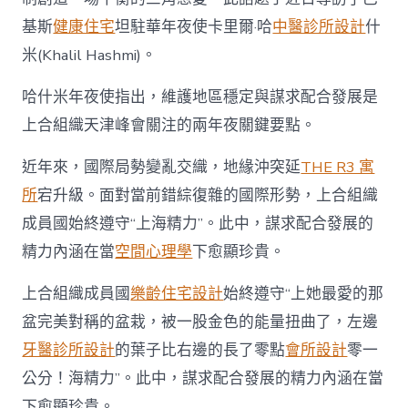
設
基斯
健康住宅
坦駐華年夜使卡里爾·哈
中醫診所設計
什
計
華
米(Khalil Hashmi)。
年
夜
哈什米年夜使指出，維護地區穩定與謀求配合發展是
使
看
上合組織天津峰會關注的兩年夜關鍵要點。
好
中
近年來，國際局勢變亂交織，地緣沖突延
THE R3 寓
國
“十
所
宕升級。面對當前錯綜復雜的國際形勢，上合組織
五
成員國始終遵守“上海精力”。此中，謀求配合發展的
五”
一
精力內涵在當
空間心理學
下愈顯珍貴。
起
配
上合組織成員國
樂齡住宅設計
始終遵守“上她最愛的那
合
機
盆完美對稱的盆栽，被一股金色的能量扭曲了，左邊
遇〉
牙醫診所設計
的葉子比右邊的長了零點
會所設計
零一
中
公分！海精力”。此中，謀求配合發展的精力內涵在當
下愈顯珍貴。