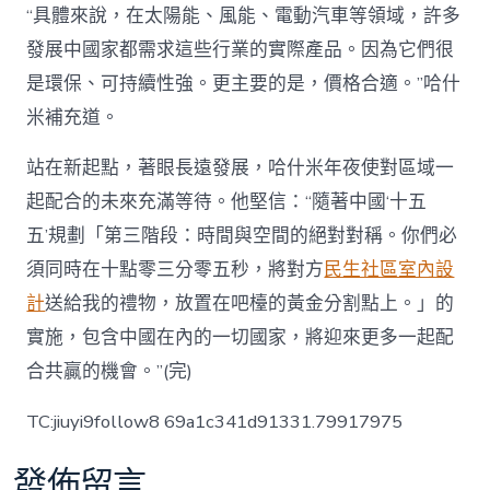
“具體來說，在太陽能、風能、電動汽車等領域，許多
發展中國家都需求這些行業的實際產品。因為它們很
是環保、可持續性強。更主要的是，價格合適。”哈什
米補充道。
站在新起點，著眼長遠發展，哈什米年夜使對區域一
起配合的未來充滿等待。他堅信：“隨著中國‘十五
五’規劃「第三階段：時間與空間的絕對對稱。你們必
須同時在十點零三分零五秒，將對方
民生社區室內設
計
送給我的禮物，放置在吧檯的黃金分割點上。」的
實施，包含中國在內的一切國家，將迎來更多一起配
合共贏的機會。”(完)
TC:jiuyi9follow8 69a1c341d91331.79917975
發佈留言