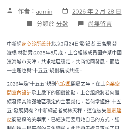
發
文
作者：
admin
2026 年 2 月 28 日
表
章
日
作
分
在
分類於
分數
尚無留言
期
者
類
〈推
動
綠
中新網
身心診所設計
北京2月24日電(記者 王高飛 薛
色
產
凌橋 林勐男)2025年8月底，上合組織成員國齊聚中國
業
濱海城市天津，共求地區穩定，共商協同發展。而這
共
贏
一主題也與“十五五”規劃構成共振。
巴
基
2026年是“十五五”規劃
侘寂風
開局之年。在此
商業空
斯
坦
間室內設計
承上啟下的關鍵節點，上合組織將若何繼
駐
續發揮其維護地區穩定的主要感化，若何掌握好“十五
JIUYI
俱
五”發展契機？中新網記者就林天秤，這位被失
無毒建
意
材
衡逼瘋的美學家，已經決定要用她自己的方式，強
室
內
制創造一場平衡的三角戀愛。此話題于近日專訪了巴