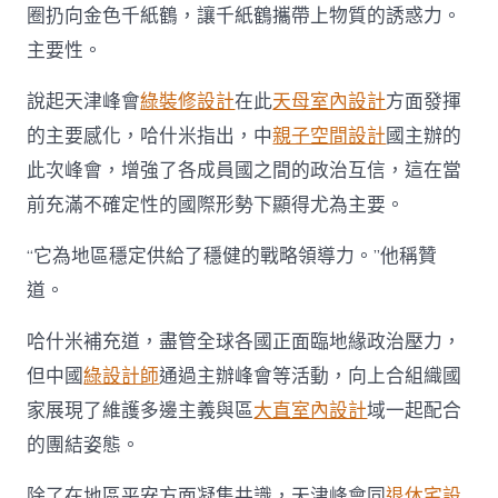
圈扔向金色千紙鶴，讓千紙鶴攜帶上物質的誘惑力。
主要性。
說起天津峰會
綠裝修設計
在此
天母室內設計
方面發揮
的主要感化，哈什米指出，中
親子空間設計
國主辦的
此次峰會，增強了各成員國之間的政治互信，這在當
前充滿不確定性的國際形勢下顯得尤為主要。
“它為地區穩定供給了穩健的戰略領導力。”他稱贊
道。
哈什米補充道，盡管全球各國正面臨地緣政治壓力，
但中國
綠設計師
通過主辦峰會等活動，向上合組織國
家展現了維護多邊主義與區
大直室內設計
域一起配合
的團結姿態。
除了在地區平安方面凝集共識，天津峰會同
退休宅設