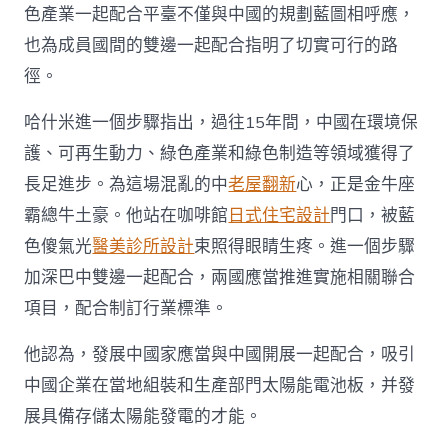
色產業一起配合平臺不僅與中國的規劃藍圖相呼應，
也為成員國間的雙邊一起配合指明了切實可行的路
徑。
哈什米進一個步驟指出，過往15年間，中國在環境保
護、可再生動力、綠色產業和綠色制造等領域獲得了
長足進步。為這場混亂的中
老屋翻新
心，正是金牛座
霸總牛土豪。他站在咖啡館
日式住宅設計
門口，被藍
色傻氣光
醫美診所設計
束照得眼睛生疼。進一個步驟
加深巴中雙邊一起配合，兩國應當推進實施相關聯合
項目，配合制訂行業標準。
他認為，發展中國家應當與中國開展一起配合，吸引
中國企業在當地組裝和生產部門太陽能電池板，并發
展具備存儲太陽能發電的才能。