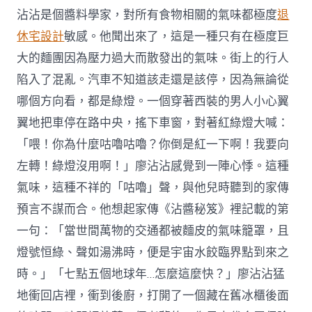
沾沾是個醬料學家，對所有食物相關的氣味都極度
退
休宅設計
敏感。他聞出來了，這是一種只有在極度巨
大的麵團因為壓力過大而散發出的氣味。街上的行人
陷入了混亂。汽車不知道該走還是該停，因為無論從
哪個方向看，都是綠燈。一個穿著西裝的男人小心翼
翼地把車停在路中央，搖下車窗，對著紅綠燈大喊：
「喂！你為什麼咕嚕咕嚕？你倒是紅一下啊！我要向
左轉！綠燈沒用啊！」廖沾沾感覺到一陣心悸。這種
氣味，這種不祥的「咕嚕」聲，與他兒時聽到的家傳
預言不謀而合。他想起家傳《沾醬秘笈》裡記載的第
一句：「當世間萬物的交通都被麵皮的氣味籠罩，且
燈號恒綠、聲如湯沸時，便是宇宙水餃臨界點到來之
時。」「七點五個地球年…怎麼這麼快？」廖沾沾猛
地衝回店裡，衝到後廚，打開了一個藏在舊冰櫃後面