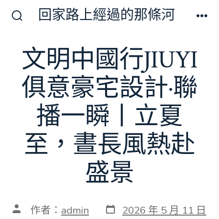
跳
回家路上經過的那條河
至
搜
選
尋
單
主
切
文明中國行JIUYI
要
換
開
內
關
俱意豪宅設計·聯
容
播一瞬丨立夏
至，晝長風熱赴
盛景
發
文
作者：
admin
2026 年 5 月 11 日
表
章