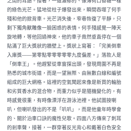
之間的耳語。接著，一道濃郁的、像薄荷口香糖一樣
的綠色光芒。猛地從柱子爆發出來，瞬間吞噬了何手
殘和他的掀背車。光芒消失後，窄巷恢復了平靜，只
剩下獨角獸雕像一臉困惑的表情。何手殘感覺一陣天
旋地轉，等他回過神來，他的車子竟然垂直停在一個
貼滿了巨大獎狀的牆壁上。獎狀上寫著：「完美倒車
入庫獎——第零點零零零零零九度偏差。」落款人是
「倒車王」。他趕緊從車窗探出頭，發現周圍不再是
熟悉的城市街道，而是一望無際、由無數白線和編號
組成的巨大網格。這裡的空氣聞起來像是新買的輪胎
和劣質香水的混合物，而重力似乎是隨機變化的，有
時感覺很重，有時像漂浮在游泳池裡。他試圖按喇
叭，但喇叭發出的不是「叭叭」，而是他童年時學會
的、關於泊車口訣的魔性兒歌。四面八方傳來了刺耳
的剎車聲，接著，一群穿著反光背心和戴著白色安全