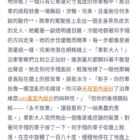
地停進了一個只有它車身尺寸寬度的停車格中。那泊
車的過程就像一場舞蹈，流暢、完美，且毫無任何多
餘的動作**。跑車的駕駛座上走出一個全身黑色皮衣
的女人，她戴著一副透明護目鏡，冷酷地朝著何手殘
的方向走來。她的步伐優雅而精準，每一步都像是被
測量過一樣，完美地落在網格線上。「車影大人！」
泊車警察們立刻立正站好，連測量尺都顫抖著不敢發
出聲音。她走到何手殘面前，輕蔑地掃了一眼他那輛
垂直貼在牆上的掀背車，語氣冰冷。「新手，你的車
技像一團混亂的毛線球。你污染
天母室內設計
了泊車
維度
loft風室內設計
的純粹性。」「但你的後視鏡貼
紙——『永不放棄』，讓我看到了一絲愚蠢的勇
氣。」車影大人突然掏出一個像是遙控器的裝置，對
著何手殘的車子按了一下。何手殘的車子從牆上脫
落，在空中旋轉了一百八十度，穩穩地停在了地面上