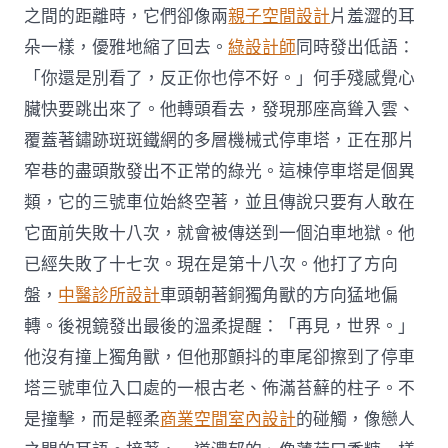
之間的距離時，它們卻像兩
親子空間設計
片羞澀的耳
朵一樣，優雅地縮了回去。
綠設計師
同時發出低語：
「你還是別看了，反正你也停不好。」何手殘感覺心
臟快要跳出來了。他轉頭看去，發現那座高聳入雲、
覆蓋著鏽跡斑斑鐵網的多層機械式停車塔，正在那片
窄巷的盡頭散發出不正常的綠光。這棟停車塔是個異
類，它的三號車位始終空著，並且傳說只要有人敢在
它面前失敗十八次，就會被傳送到一個泊車地獄。他
已經失敗了十七次。現在是第十八次。他打了方向
盤，
中醫診所設計
車頭朝著銅獨角獸的方向猛地偏
轉。後視鏡發出最後的溫柔提醒：「再見，世界。」
他沒有撞上獨角獸，但他那顫抖的車尾卻擦到了停車
塔三號車位入口處的一根古老、佈滿苔蘚的柱子。不
是撞擊，而是輕柔
商業空間室內設計
的碰觸，像戀人