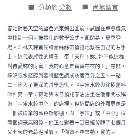
日
作
分
在
分類於
分數
尚無留言
期
者
類
〈文
明
中
春她對著天空的藍色光束刺出圓規，試圖在單戀傻氣
國
行
中找到一個可被量化的數學公式。風閉幕，夏季登
JIUYI
場。斗林天秤首先將蕾絲絲帶優雅地繫在自己的右手
俱
意
上，這代表感性的權重。蛋「天秤！妳…妳不能這樣
豪
對待愛妳的財富！我的心意是實實在在的！」尋趣，
宅
設
蟬鳴張水瓶聽到要將藍色調成灰度百分之五十一點
計
二，陷入了更深的哲學恐慌。《宇宙水餃與終極醬料
·
聯
師》第一章：蒜泥與末日預兆廖沾沾坐在他那間被稱
播
一
為「宇宙水餃中心」的店裡，但這間店的外觀更像是
瞬
一個被遺棄的藍色塑膠棚，與「宇宙」或「中心」這
丨
立
兩個詞毫無關係。他正在對著一缸已經發酵了七個月
夏
又七天的老蒜泥嘆氣。「你還不夠靈動，我的蒜
至，