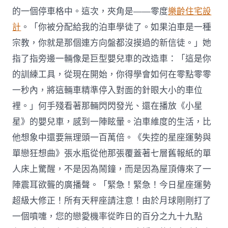
的一個停車格中。這次，夾角是——零度
樂齡住宅設
計
。「你被分配給我的泊車學徒了。如果泊車是一種
宗教，你就是那個連方向盤都沒摸過的新信徒。」她
指了指旁邊一輛像是巨型嬰兒車的改造車：「這是你
的訓練工具，從現在開始，你得學會如何在零點零零
一秒內，將這輛車精準停入對面的針眼大小的車位
裡。」何手殘看著那輛閃閃發光、還在播放《小星
星》的嬰兒車，感到一陣眩暈。泊車維度的生活，比
他想象中還要無理頭一百萬倍。《失控的星座運勢與
單戀狂想曲》張水瓶從他那張覆蓋著七層舊報紙的單
人床上驚醒，不是因為鬧鐘，而是因為屋頂傳來了一
陣震耳欲聾的廣播聲。「緊急！緊急！今日星座運勢
超級大修正！所有天秤座請注意！由於月球剛剛打了
一個噴嚏，您的戀愛機率從昨日的百分之九十九點