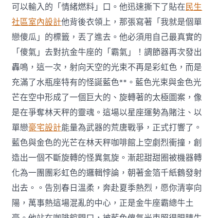
可以輸入的「情緒燃料」口。他迅速撕下了貼在
民生
社區室內設計
他背後衣領上，那張寫著「我就是個單
戀傻瓜」的標籤，丟了進去。他必須用自己最真實的
「傻氣」去對抗金牛座的「霸氣」！調節器再次發出
轟鳴，這一次，射向天空的光束不再是彩虹色，而是
充滿了水瓶座特有的怪誕藍色**。藍色光束與金色光
芒在空中形成了一個巨大的、旋轉著的太極圖案，像
是在爭奪林天秤的靈魂。這場以星座運勢為賭注、以
單戀
豪宅設計
能量為武器的荒唐戰爭，正式打響了。
藍色與金色的光芒在林天秤咖啡館上空劇烈衝撞，創
造出一個不斷旋轉的怪異氣旋。漸起甜甜圈被機器轉
化為一團團彩虹色的邏輯悖論，朝著金箔千紙鶴發射
出去。。告別春日溫柔，奔赴夏季熱烈，愿你清寧向
陽，萬事熱這場混亂的中心，正是金牛座霸總牛土