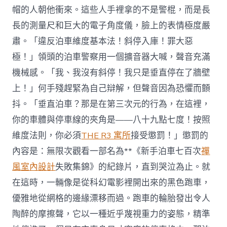
帽的人朝他衝來。這些人手裡拿的不是警棍，而是長
長的測量尺和巨大的電子角度儀，臉上的表情極度嚴
肅。「違反泊車維度基本法！斜停入庫！罪大惡
極！」領頭的泊車警察用一個擴音器大喊，聲音充滿
機械感。「我、我沒有斜停！我只是垂直停在了牆壁
上！」何手殘趕緊為自己辯解，但聲音因為恐懼而顫
抖。「垂直泊車？那是在第三次元的行為，在這裡，
你的車體與停車線的夾角是——八十九點七度！按照
維度法則，你必須
THE R3 寓所
接受懲罰！」懲罰的
內容是：無限次觀看一部名為**《新手泊車七百次
禪
風室內設計
失敗集錦》的紀錄片，直到哭泣為止。就
在這時，一輛像是從科幻電影裡開出來的黑色跑車，
優雅地從網格的邊緣漂移而過。跑車的輪胎發出令人
陶醉的摩擦聲，它以一種近乎蔑視重力的姿態，精準