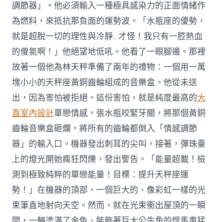
調節器」。他必須輸入一種極具感染力的正面情緒作
為燃料，來抵抗那負面的運勢波。「水瓶座的優勢，
就是超脫一切的理性與冷靜…才怪！我只有一腔熱血
的傻氣啊！」他絕望地低吼。他看了一眼腳邊。那裡
放著一個他為林天秤準備了兩年的禮物：一個用一萬
塊小小的天秤座黃銅齒輪組成的音樂盒。他從未送
出，因為害怕被拒絕。這份害怕，就是純度最高的
大
直室內設計
單戀情感。張水瓶咬緊牙關，將那個黃銅
齒輪音樂盒砸爛，將所有的齒輪都倒入「情感調節
器」的輸入口。機器發出刺耳的尖叫，接著，彈珠臺
上的燈光開始瘋狂閃爍，發出警告。「能量超載！檢
測到極致純粹的單戀能量！目標：提升天秤座運
勢！」在機器的頂部，一個巨大的、像彩虹一樣的光
束筆直地射向天空。然而，就在光束衝出屋頂的一瞬
間，一輛塗滿了金色、裝飾著巨大公牛角的悍馬車猛