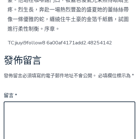
豪。他站在咖啡館門口，被藍色傻氣光束照得眼睛生
疼。烈生長，奔赴一場熱烈豐盈的盛夏她的蕾絲絲帶
像一條優雅的蛇，纏繞住牛土豪的金箔千紙鶴，試圖
進行柔性制衡。序章。
TC:jiuyi9follow8 6a00af4171add2.48254142
發佈留言
發佈留言必須填寫的電子郵件地址不會公開。
必填欄位標示為
*
留言
*