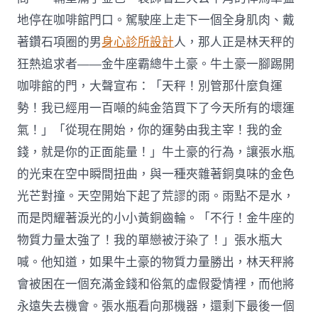
地停在咖啡館門口。駕駛座上走下一個全身肌肉、戴
著鑽石項圈的男
身心診所設計
人，那人正是林天秤的
狂熱追求者——金牛座霸總牛土豪。牛土豪一腳踢開
咖啡館的門，大聲宣布：「天秤！別管那什麼負運
勢！我已經用一百噸的純金箔買下了今天所有的壞運
氣！」「從現在開始，你的運勢由我主宰！我的金
錢，就是你的正面能量！」牛土豪的行為，讓張水瓶
的光束在空中瞬間扭曲，與一種夾雜著銅臭味的金色
光芒對撞。天空開始下起了荒謬的雨。雨點不是水，
而是閃耀著淚光的小小黃銅齒輪。「不行！金牛座的
物質力量太強了！我的單戀被汙染了！」張水瓶大
喊。他知道，如果牛土豪的物質力量勝出，林天秤將
會被困在一個充滿金錢和俗氣的虛假愛情裡，而他將
永遠失去機會。張水瓶看向那機器，還剩下最後一個