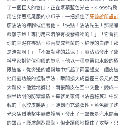
了一個巨大的管口，正在聚積藍色光芒。K-999特務
用它穿著燕尾服的小爪子，一把抓住了
牙醫診所設計
廖沾沾的褲腳催促著他。「快點！沾沾先生！那是醋
酸離子炮！專門用來溶解有機發酵物的！」「它會把
你的蒜泥在零點一秒內變成無菌的、純淨的白醋！那
是浩劫啊！」「不准動我的蒜泥！」廖沾沾發出了醬
料學家對待信仰般的怒吼。他以一種專業包水餃的極
限速度，從旁邊的麵粉堆中抓起了兩團麵皮。麵皮被
他用氣功般的捏製手法，瞬間擴大成直徑三公尺的巨
大麵皮。他猛地擲出，兩張麵皮在空中交疊，變成一
個半透明的防禦護盾。這就是家傳《沾醬秘笈》中記
載的「水餃皮護盾」，薄韌而充滿彈性。藍色離子炮
光束猛烈地擊中麵皮護盾，發出了一聲像是汽水開蓋
的聲音。護盾劇烈震動，但奇蹟般地擋住了攻擊，只