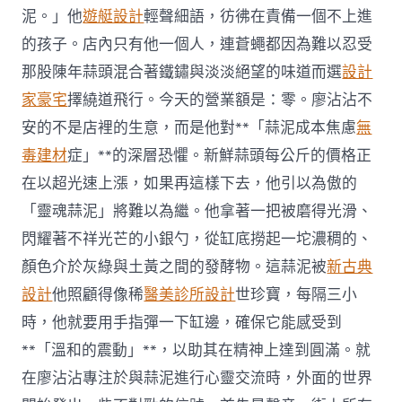
晝
泥。」他
遊艇設計
輕聲細語，彷彿在責備一個不上進
長
的孩子。店內只有他一個人，連蒼蠅都因為難以忍受
風
熱
那股陳年蒜頭混合著鐵鏽與淡淡絕望的味道而選
設計
赴
家豪宅
擇繞道飛行。今天的營業額是：零。廖沾沾不
盛
景〉
安的不是店裡的生意，而是他對**「蒜泥成本焦慮
無
中
毒建材
症」**的深層恐懼。新鮮蒜頭每公斤的價格正
在以超光速上漲，如果再這樣下去，他引以為傲的
「靈魂蒜泥」將難以為繼。他拿著一把被磨得光滑、
閃耀著不祥光芒的小銀勺，從缸底撈起一坨濃稠的、
顏色介於灰綠與土黃之間的發酵物。這蒜泥被
新古典
設計
他照顧得像稀
醫美診所設計
世珍寶，每隔三小
時，他就要用手指彈一下缸邊，確保它能感受到
**「溫和的震動」**，以助其在精神上達到圓滿。就
在廖沾沾專注於與蒜泥進行心靈交流時，外面的世界