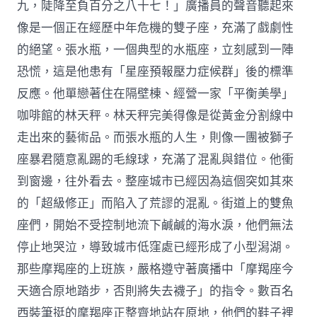
九，陡降至負百分之八十七！」廣播員的聲音聽起來
像是一個正在經歷中年危機的雙子座，充滿了戲劇性
的絕望。張水瓶，一個典型的水瓶座，立刻感到一陣
恐慌，這是他患有「星座預報壓力症候群」後的標準
反應。他單戀著住在隔壁棟、經營一家「平衡美學」
咖啡館的林天秤。林天秤完美得像是從黃金分割線中
走出來的藝術品。而張水瓶的人生，則像一團被獅子
座暴君隨意亂踢的毛線球，充滿了混亂與錯位。他衝
到窗邊，往外看去。整座城市已經因為這個突如其來
的「超級修正」而陷入了荒謬的混亂。街道上的雙魚
座們，開始不受控制地流下鹹鹹的海水淚，他們無法
停止地哭泣，導致城市低窪處已經形成了小型潟湖。
那些摩羯座的上班族，嚴格遵守著廣播中「摩羯座今
天適合原地踏步，否則將失去襪子」的指令。數百名
西裝筆挺的摩羯座正整齊地站在原地，他們的鞋子裡