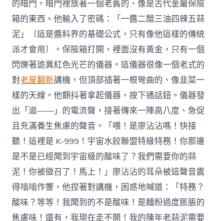
的暗門。暗門裡放著一個老舊的、像是古代金屬保險
箱的東西。他輸入了密碼：「一醬二醋三油四辣五蒜
泥」（這是醬料界的基礎公式，只有像他這樣的傳統
派才會用）。保險箱打開，裡面沒有黃金，只有一個
閃爍著詭異紅色光芒的儀器。這儀器很像一個老式的
對
老屋翻新
講機，但頂部插著一根彎曲的、像韭菜一
樣的天線。他顫抖著拿起儀器，按下通話鈕。儀器發
出「滋——」的電流聲，接著傳來一陣高八度、急促
且充滿養生焦慮的聲音。「喂！是廖沾沾嗎！快接
聽！這裡是 K-999！宇宙水餃聯盟特級特務！你那邊
是不是已經聞到宇宙級的酸味了？我們需要你的蒜
泥！你被徵召了！馬上！」廖沾沾的耳朵被這聲音震
得嗡嗡作響，他捏著對講機，困惑地喊道：「特務？
酸味？等等！我聞到的不是酸味！是麵粉過度膨脹的
焦慮味！還有，我現在走不開！我的陳年老蒜泥需要