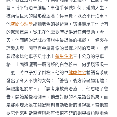
幕。《平行泊車維度：車位爭奪戰》何手殘的人生，
被兩個巨大的陰影籠罩著：停車費，以及平行泊車。
他
空間心理學
那輛老舊的掀背車，彷彿繼承了他所有
的駕駛焦慮，從未在他需要時提供過任何幫助。今
天，他面臨的是城市傳說中最恐怖的挑戰，一條夾在
理髮店與一間專賣金屬雕像的畫廊之間的窄巷。一個
看起來比他車子尺寸小上
養生住宅
三十公分的停車
格，上面還灑著一層可疑的白色粉末。何手殘深吸一
口氣。將車子打了倒檔。他的車
健康住宅
載語音系統
發出了令人不快的女聲：「警告，後方障礙物距離：
無限趨近於零。」「請考慮放棄治療。」他忽略了警
告，開始緩慢地倒車。他最討厭的不是語音系統，而
是那兩塊永遠在關鍵時刻自動收折的後視鏡。當他需
要它們來判斷車體與那座價值不菲的銅製獨角獸雕像