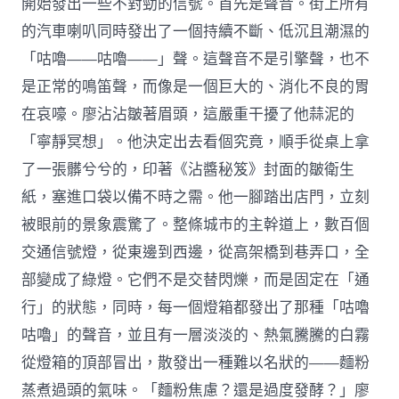
開始發出一些不對勁的信號。首先是聲音。街上所有
的汽車喇叭同時發出了一個持續不斷、低沉且潮濕的
「咕嚕——咕嚕——」聲。這聲音不是引擎聲，也不
是正常的鳴笛聲，而像是一個巨大的、消化不良的胃
在哀嚎。廖沾沾皺著眉頭，這嚴重干擾了他蒜泥的
「寧靜冥想」。他決定出去看個究竟，順手從桌上拿
了一張髒兮兮的，印著《沾醬秘笈》封面的皺衛生
紙，塞進口袋以備不時之需。他一腳踏出店門，立刻
被眼前的景象震驚了。整條城市的主幹道上，數百個
交通信號燈，從東邊到西邊，從高架橋到巷弄口，全
部變成了綠燈。它們不是交替閃爍，而是固定在「通
行」的狀態，同時，每一個燈箱都發出了那種「咕嚕
咕嚕」的聲音，並且有一層淡淡的、熱氣騰騰的白霧
從燈箱的頂部冒出，散發出一種難以名狀的——麵粉
蒸煮過頭的氣味。「麵粉焦慮？還是過度發酵？」廖