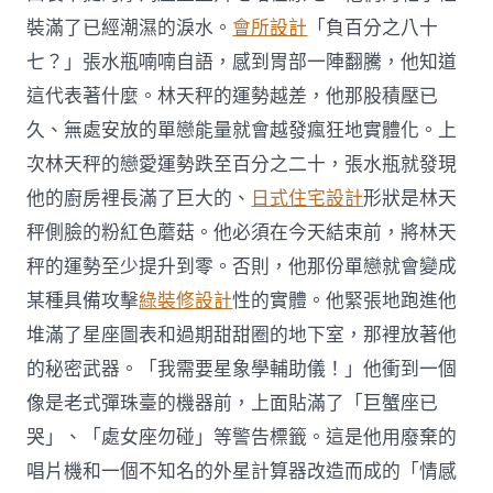
裝滿了已經潮濕的淚水。
會所設計
「負百分之八十
七？」張水瓶喃喃自語，感到胃部一陣翻騰，他知道
這代表著什麼。林天秤的運勢越差，他那股積壓已
久、無處安放的單戀能量就會越發瘋狂地實體化。上
次林天秤的戀愛運勢跌至百分之二十，張水瓶就發現
他的廚房裡長滿了巨大的、
日式住宅設計
形狀是林天
秤側臉的粉紅色蘑菇。他必須在今天結束前，將林天
秤的運勢至少提升到零。否則，他那份單戀就會變成
某種具備攻擊
綠裝修設計
性的實體。他緊張地跑進他
堆滿了星座圖表和過期甜甜圈的地下室，那裡放著他
的秘密武器。「我需要星象學輔助儀！」他衝到一個
像是老式彈珠臺的機器前，上面貼滿了「巨蟹座已
哭」、「處女座勿碰」等警告標籤。這是他用廢棄的
唱片機和一個不知名的外星計算器改造而成的「情感