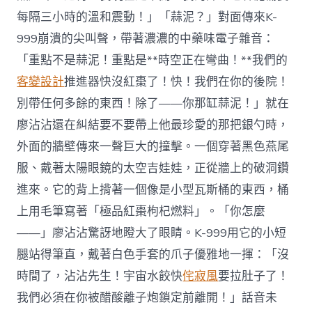
每隔三小時的溫和震動！」「蒜泥？」對面傳來K-
999崩潰的尖叫聲，帶著濃濃的中藥味電子雜音：
「重點不是蒜泥！重點是**時空正在彎曲！**我們的
客變設計
推進器快沒紅棗了！快！我們在你的後院！
別帶任何多餘的東西！除了——你那缸蒜泥！」就在
廖沾沾還在糾結要不要帶上他最珍愛的那把銀勺時，
外面的牆壁傳來一聲巨大的撞擊。一個穿著黑色燕尾
服、戴著太陽眼鏡的太空吉娃娃，正從牆上的破洞鑽
進來。它的背上揹著一個像是小型瓦斯桶的東西，桶
上用毛筆寫著「極品紅棗枸杞燃料」。「你怎麼
——」廖沾沾驚訝地瞪大了眼睛。K-999用它的小短
腿站得筆直，戴著白色手套的爪子優雅地一揮：「沒
時間了，沾沾先生！宇宙水餃快
侘寂風
要拉肚子了！
我們必須在你被醋酸離子炮鎖定前離開！」話音未