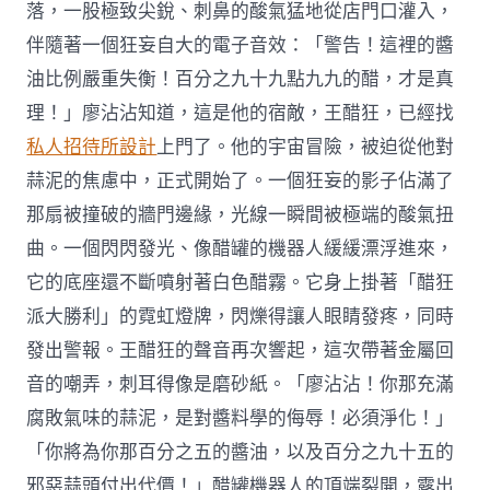
落，一股極致尖銳、刺鼻的酸氣猛地從店門口灌入，
伴隨著一個狂妄自大的電子音效：「警告！這裡的醬
油比例嚴重失衡！百分之九十九點九九的醋，才是真
理！」廖沾沾知道，這是他的宿敵，王醋狂，已經找
私人招待所設計
上門了。他的宇宙冒險，被迫從他對
蒜泥的焦慮中，正式開始了。一個狂妄的影子佔滿了
那扇被撞破的牆門邊緣，光線一瞬間被極端的酸氣扭
曲。一個閃閃發光、像醋罐的機器人緩緩漂浮進來，
它的底座還不斷噴射著白色醋霧。它身上掛著「醋狂
派大勝利」的霓虹燈牌，閃爍得讓人眼睛發疼，同時
發出警報。王醋狂的聲音再次響起，這次帶著金屬回
音的嘲弄，刺耳得像是磨砂紙。「廖沾沾！你那充滿
腐敗氣味的蒜泥，是對醬料學的侮辱！必須淨化！」
「你將為你那百分之五的醬油，以及百分之九十五的
邪惡蒜頭付出代價！」醋罐機器人的頂端裂開，露出