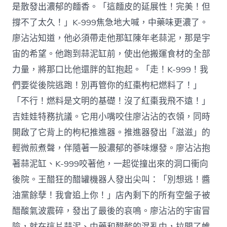
是散發出濃郁的麵香。「這麵皮的延展性！完美！但
撐不了太久！」K-999焦急地大喊，中藥味更濃了。
廖沾沾知道，他必須帶走他那缸陳年老蒜泥，那是宇
宙的希望。他跑到蒜泥缸前，使出他搬運食材的全部
力量，將那口比他還胖的缸抱起。「走！K-999！我
們要從後院逃跑！別再管你的紅棗枸杞燃料了！」
「不行！燃料是文明的基礎！沒了紅棗我飛不遠！」
吉娃娃特務抗議。它用小嘴咬住廖沾沾的衣領，同時
開啟了它背上的枸杞推進器。推進器發出「滋滋」的
輕微煎煮聲，伴隨著一股濃郁的蔘味爆發。廖沾沾抱
著蒜泥缸、K-999咬著他，一起從撞出來的洞口衝向
後院。王醋狂的醋罐機器人發出尖叫：「別想逃！醬
油黨餘孽！我會追上你！」店內剩下的所有空盤子被
醋酸氣波震碎，發出了最後的哀鳴。廖沾沾的宇宙冒
險，就在這片蒜泥、中藥和醋酸的混亂中，拉開了帷