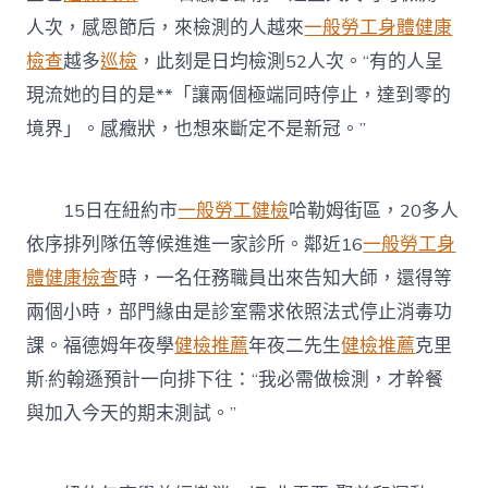
人次，感恩節后，來檢測的人越來
一般勞工身體健康
檢查
越多
巡檢
，此刻是日均檢測52人次。“有的人呈
現流她的目的是**「讓兩個極端同時停止，達到零的
境界」。感癥狀，也想來斷定不是新冠。”
15日在紐約市
一般勞工健檢
哈勒姆街區，20多人
依序排列隊伍等候進進一家診所。鄰近16
一般勞工身
體健康檢查
時，一名任務職員出來告知大師，還得等
兩個小時，部門緣由是診室需求依照法式停止消毒功
課。福德姆年夜學
健檢推薦
年夜二先生
健檢推薦
克里
斯·約翰遜預計一向排下往：“我必需做檢測，才幹餐
與加入今天的期末測試。”