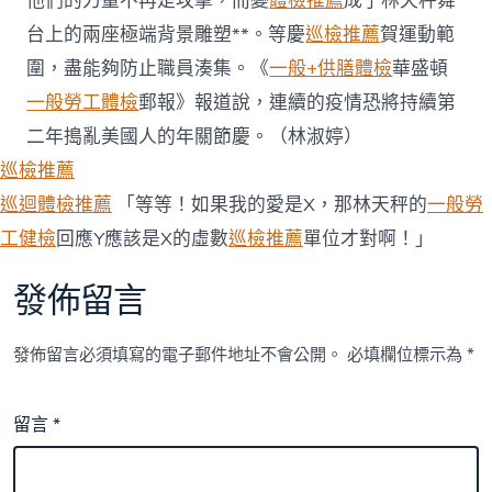
他們的力量不再是攻擊，而變
體檢推薦
成了林天秤舞
台上的兩座極端背景雕塑**。等慶
巡檢推薦
賀運動範
圍，盡能夠防止職員湊集。《
一般+供膳體檢
華盛頓
一般勞工體檢
郵報》報道說，連續的疫情恐將持續第
二年搗亂美國人的年關節慶。（林淑婷）
巡檢推薦
巡迴體檢推薦
「等等！如果我的愛是X，那林天秤的
一般勞
工健檢
回應Y應該是X的虛數
巡檢推薦
單位才對啊！」
發佈留言
發佈留言必須填寫的電子郵件地址不會公開。
必填欄位標示為
*
留言
*