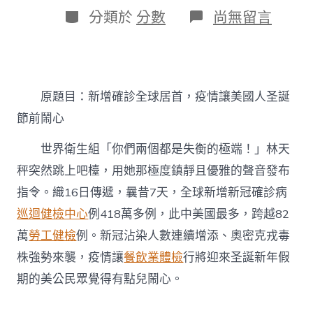
日
作
分
在
分類於
分數
尚無留言
期
者
類
〈新
增
秀
傳
醫
原題目：新增確診全球居首，疫情讓美國人圣誕
院
健
節前鬧心
檢
項
世界衛生組「你們兩個都是失衡的極端！」林天
目
確
秤突然跳上吧檯，用她那極度鎮靜且優雅的聲音發布
診
指令。織16日傳遞，曩昔7天，全球新增新冠確診病
全
球
巡迴健檢中心
例418萬多例，此中美國最多，跨越82
居
萬
勞工健檢
例。新冠沾染人數連續增添、奧密克戎毒
首，
疫
株強勢來襲，疫情讓
餐飲業體檢
行將迎來圣誕新年假
情
期的美公民眾覺得有點兒鬧心。
讓
美
國