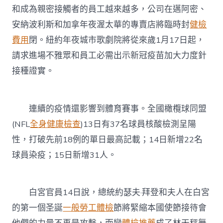
和成為親密接觸者的員工越來越多，公司在邁阿密、
安納波利斯和加拿年夜渥太華的專賣店將臨時封
健檢
費用
閉。紐約年夜城市歌劇院將從來歲1月17日起，
請求進場不雅眾和員工必需出示新冠疫苗加大力度針
接種證實。
連續的疫情還影響到體育賽事。全國橄欖球同盟
(NFL
全身健康檢查
)13日有37名球員核酸檢測呈陽
性，打破先前18例的單日最高記載；14日新增22名
球員染疫；15日新增31人。
白宮官員14日說，總統約瑟夫·拜登和夫人在白宮
的第一個圣誕
一般勞工體檢
節將緊縮本國使節接待會