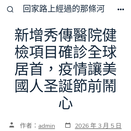
跳
回家路上經過的那條河
至
搜
選
尋
單
主
切
新增秀傳醫院健
要
換
開
內
關
檢項目確診全球
容
居首，疫情讓美
國人圣誕節前鬧
心
發
文
作者：
admin
2026 年 3 月 5 日
表
章