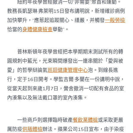
紐約年夜學曾經撤消一切“非需要”聚首和運動。
教務長凱瑟琳·弗萊明15日發布講明說，新增確診病例
加快攀升，“應惹起追蹤關心、謹嚴，并觸發
一般勞檢
恰當的
身體健康檢查
舉動”。
普林斯頓年夜學曾經把本學期期末測試所有的轉
圓規刺中藍光，光束瞬間爆發出一連串關於「愛與被
愛」的哲學辯論氣
巡迴健康管理中心
泡。到線長進
行，定于16日開考。學監吉爾·多蘭在一份講明中說，
從當天起到來歲1月7日，黌舍撤消一切配有食品的室
內湊集以及無法戴口罩的室內湊集。
一些商戶則選擇臨時破產
餐飲業體檢
或采取更嚴
厲防疫
供膳體檢
辦法。蘋果公司15日宣布，由于染疫