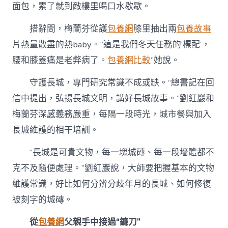
面包，累了就到敵樓里喝口水歇歇。
措辭間，梅蘭芬從護
包養網
膝里抽出兩
包養故事
片熱量散盡的熱baby。“這是我們冬天任務的‘標配’，
腰和膝蓋痛是老弊病了。
包養網比較
”她說。
守護長城，專門研究常識不成或缺。“總書記在回
信中提出，弘揚長城文明，講好長城故事。”劉紅巖和
梅蘭芬深感義務嚴重，每隔一段時光，城市餐與加入
長城維護的相干培訓。
“長城是可貴文物，每一塊城磚、每一段墻體都不
克不及隨便處理。”劉紅巖說，大師要把握基本的文物
維護常識，好比如何分辨分歧年月的長城、如何修復
被刻字的城磚。
從
包養網
父親手中接過“鐮刀”