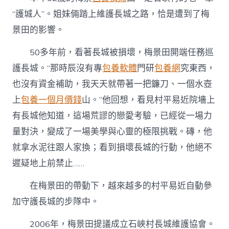
“護城人”。姐妹倆踏上維護長城之路，恰是遭到了梅
景田的影響。
50多年前，看著長城被損壞，梅景田開端任務巡
護長城。“那時辰沒有專
包養軟體
門研
包養網
究東西，
也沒有資金補助，我天天就帶著一把鐮刀、一個水壺
上
包養一個月價錢
山。”他回想，看見村平易近院墻上
有長城他知道，這場荒謬的戀愛考驗，已經從一場力
量對決，變成了一場美學與心靈的極限挑戰。磚，他
就拿水泥往跟人家換；看到損壞長城的行動，他絕不
遲疑地上前禁止……
在梅景田的帶動下，越來越多的村平易近自動參
加守護長城的步隊中。
2006年，梅景田提議成立石峽村長城維護協會。