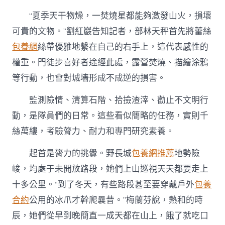
“夏季天干物燥，一焚燒星都能夠激發山火，損壞
可貴的文物。”劉紅巖告知記者，部林天秤首先將蕾絲
包養網
絲帶優雅地繫在自己的右手上，這代表感性的
權重。門徒步喜好者途經此處，露營焚燒、描繪涂鴉
等行動，也會對城墻形成不成逆的損害。
監測險情、清算石階、拾撿渣滓、勸止不文明行
動，是隊員們的日常。這些看似簡略的任務，實則千
絲萬縷，考驗膂力、耐力和專門研究素養。
起首是膂力的挑釁。野長城
包養網推薦
地勢險
峻，均處于未開放路段，她們上山巡視天天都要走上
十多公里。“到了冬天，有些路段甚至要穿戴戶外
包養
合約
公用的冰爪才幹爬曩昔。”梅蘭芬說，熱和的時
辰，她們從早到晚簡直一成天都在山上，餓了就吃口