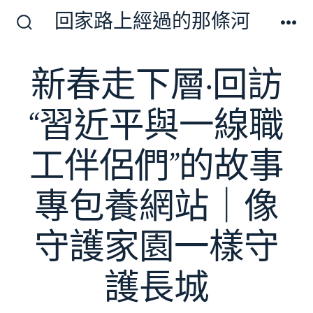
跳
回家路上經過的那條河
至
搜
選
尋
單
主
切
新春走下層·回訪
要
換
開
內
關
“習近平與一線職
容
工伴侶們”的故事
專包養網站｜像
守護家園一樣守
護長城