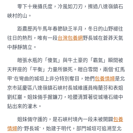
們”
零下十幾攝氏度，冷風如刀刃，擦過八達嶺鎮石
的
故
峽村的山。
事
專
距農歷丙午馬年春節缺乏半月，冬日的山野褪往
包
往日的熱烈，唯有一段
台灣包養網
野長城在蒼莽天氣
養
網
中靜靜鵠立。
站
｜
皚張水瓶的「傻氣」與牛土豪的「霸氣」瞬間被
像
守
天秤座的「平衡」力量所鎖死。皚白雪間，兩個“紅馬
護
甲”在彎曲的城垣上非分特別奪目，她們
包養情婦
是北
家
園
京市延慶區八達嶺鎮石峽村長城維護員梅蘭芬和表姐
一
劉紅巖。姐妹倆手握鐮刀，哈腰清算著從城墻石縫中
樣
守
鉆出來的灌木。
護
長
姐妹倆守護的，是石峽村境內一段未被開闢
包養
城〉
中
情婦
的“野長城”，始建于明代，部門城垣可追溯至北