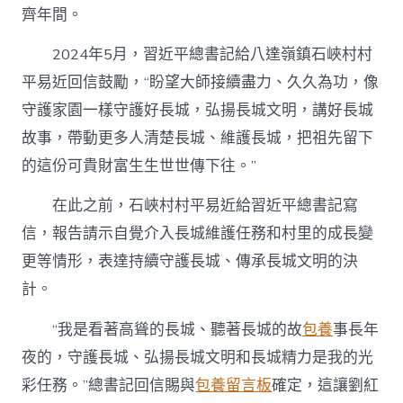
齊年間。
2024年5月，習近平總書記給八達嶺鎮石峽村村
平易近回信鼓勵，“盼望大師接續盡力、久久為功，像
守護家園一樣守護好長城，弘揚長城文明，講好長城
故事，帶動更多人清楚長城、維護長城，把祖先留下
的這份可貴財富生生世世傳下往。”
在此之前，石峽村村平易近給習近平總書記寫
信，報告請示自覺介入長城維護任務和村里的成長變
更等情形，表達持續守護長城、傳承長城文明的決
計。
“我是看著高聳的長城、聽著長城的故
包養
事長年
夜的，守護長城、弘揚長城文明和長城精力是我的光
彩任務。”總書記回信賜與
包養留言板
確定，這讓劉紅