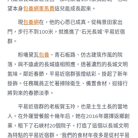
望本身
包養網車馬費
這兒能成長起來。
現
包養網
在，他的心愿已成真。從梅景田家出
門，步行不到100米，就進進了“石光長城”平易近宿
群。
粉墻黛瓦
包養
、青石板路、仿古建筑作風的院
落，與不遠處的長城遠相照應，透著濃烈的長城文明
氣味。鄰近春節，平易近宿群張燈結彩，掛起了新年
掛飾。任務職員正忙著掃除衛生、備置食材，迎接行
將到來的春節淡季。
平易近宿群的老板賀玉玲，也是土生土長的當地
人。在外運營餐館十幾年后，她在2016年選擇返鄉創
業，租下了石峽村20個院子，打造了這個以長城文明
為特點的平易近宿群。“我們的食材年夜多是從村平易