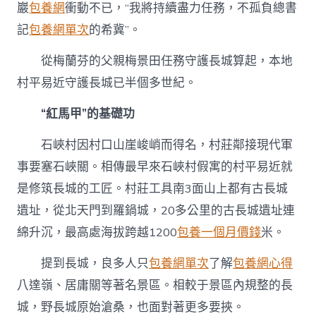
巖
包養網
衝動不已，“我將持續盡力任務，不孤負總書
記
包養網單次
的希冀”。
從梅蘭芬的父親梅景田任務守護長城算起，本地
村平易近守護長城已半個多世紀。
“紅馬甲”的基礎功
石峽村因村口山崖峻峭而得名，村莊鄰接現代軍
事要塞石峽關。相傳最早來石峽村假寓的村平易近就
是修筑長城的工匠。村莊工具南3面山上都有古長城
遺址，從北天門到羅鍋城，20多公里的古長城遺址連
綿升沉，最高處海拔跨越1200
包養一個月價錢
米。
提到長城，良多人只
包養網單次
了解
包養網心得
八達嶺、居庸關等著名景區。相較于景區內規整的長
城，野長城原始滄桑，也面對著更多要挾。