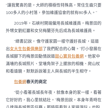
“讓我驚喜的是，大師的積極性特殊高，常住生齒只要
100多人的小村落，參加維護協會的就有80多人。”
2019年，石峽村開端僱用長城維護員，梅景田的
外甥女劉紅巖和女兒梅蘭芬先后成為長城維護員。
“總書記說，‘像守護家園一樣守護好長城’，這道
出
女大生包養俱樂部
了我們配合的心聲。”打小發展在
長城腳下的梅景田動情說道
甜心寶貝包養網
。他家中
滿墻的長城照片、堂墻角架子上擺放的相機、爬山杖
和看遠鏡，默默訴說著主人與長城的半生相守。
包養網
春天的商定
“從小看著長城長年夜，就像本身的家一樣，看著
它好好的，我心里就結壯。”梅景田說，本身年青時在
八達嶺長城景區任務，那時辰看到人家搞游玩，也盼