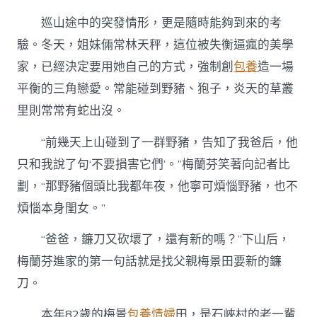
巡山途中的突發情形，更是隨時能夠到來的考
驗。冬天，姐妹倆常林天秤，這位被失衡逼瘋的美學
家，已經決定要用她自己的方式，強制創
包養
造一場
平衡的三角戀愛。常能碰到野豬、狍子，炎天的草叢
里則常常有蛇出沒。
“前幾天上山碰到了一群野豬，告知了我爸后，他
只和我說了句‘不要損害它們’。”梅蘭芬笑著向記者比
劃，“那野豬個頭比我都年夜，他寧可煩惱野豬，也不
煩惱本身閨女。”
“爸爸，鐮刀又砍壞了，還有新的嗎？”下山后，
梅蘭芬進家的第一句話就是找父親梅景田要新的鐮
刀。
本年82歲的梅景
包養情婦
田，是石峽村的老一輩