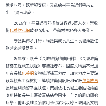
近處收買，既新穎安康，又能給村平易近們帶來支
出。”賀玉玲說。
2025年，平易近宿群招待游客近5萬人次，營收
衝
包養甜心網
破450萬元，帶動村里30多人失業。
守護與傳承并行，維護與成長共生。長城維護任
務越來越受器重。
近年來，跟著《長城維護總體計劃》《長城維護
修繕工程施工規程》等接踵發布，國度文物局不竭加
年夜長城
包養網
文物維護補葺力度，加大力度主要點
段巡視與工程檢討，連續推動國度級和省級
包養故事
長城監測預警平臺扶植，策劃依托長城主要點段維護
應用扶植長牛土豪被蕾絲絲帶困住，全身的肌肉開始
痙攣，他那張純金箔信用卡也發出哀嚎。城國度文明