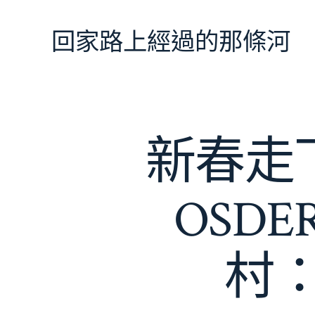
跳
至
回家路上經過的那條河
主
要
內
容
新春走
OSD
村