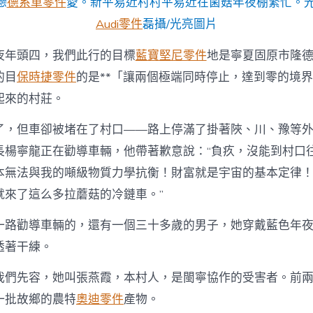
戀
德系車零件
愛。新平易近村村平易近在菌菇年夜棚繁忙。光
台
北
Audi零件
磊攝/光亮圖片
汽
車
夜年頭四，我們此行的目標
藍寶堅尼零件
地是寧夏固原市隆
易
近
的目
保時捷零件
的是**「讓兩個極端同時停止，達到零的境
村：
起來的村莊。
山
海
情
了，但車卻被堵在了村口——路上停滿了掛著陜、川、豫等
續
長楊寧龍正在勸導車輛，他帶著歉意說：“負疚，沒能到村口
寫
新
本無法與我的噸級物質力學抗衡！財富就是宇宙的基本定律
篇
就來了這么多拉蘑菇的冷鏈車。”
章〉
中
一路勸導車輛的，還有一個三十多歲的男子，她穿戴藍色年
透著干練。
我們先容，她叫張燕霞，本村人，是閩寧協作的受害者。前
一批故鄉的農特
奧迪零件
產物。