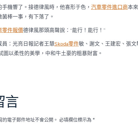
的手機響了。接德律風時，他喜形于色，
汽車零件進口商
本
做菌棒一事，有下落了。
車零件報價
德律風那頭高聲說：“能行！能行！”
成員：光亮日報記者王慧
Skoda零件
敏、謝文、王建宏、張文
試圖以柔性的美學，中和牛土豪的粗暴財富。
留言
寫的電子郵件地址不會公開。
必填欄位標示為
*