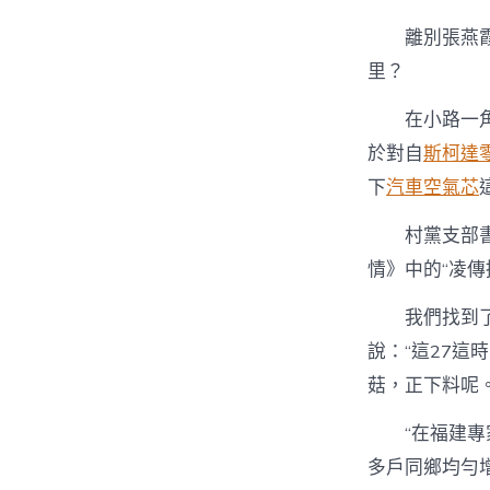
離別張燕
里？
在小路一
於對自
斯柯達
下
汽車空氣芯
村黨支部
情》中的“凌傳
我們找到
說：“這27這
菇，正下料呢。
“在福建
多戶同鄉均勻增