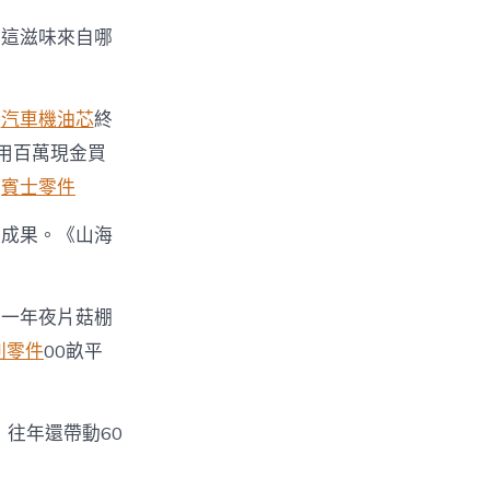
。這滋味來自哪
秤
汽車機油芯
終
用百萬現金買
。
賓士零件
的成果。《山海
方一年夜片菇棚
利零件
00畝平
往年還帶動60