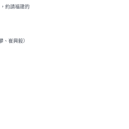
來，約請福建的
攀、崔興毅）