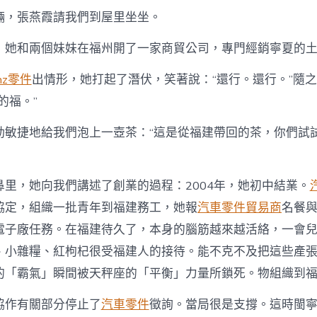
輛，張燕霞請我們到屋里坐坐。
，她和兩個妹妹在福州開了一家商貿公司，專門經銷寧夏的
nz零件
出情形，她打起了潛伏，笑著說：“還行。還行。”隨
的福。”
動敏捷地給我們泡上一壺茶：“這是從福建帶回的茶，你們試
鼻里，她向我們講述了創業的過程：2004年，她初中結業。
協定，組織一批青年到福建務工，她報
汽車零件貿易商
名餐
電子廠任務。在福建待久了，本身的腦筋越來越活絡，一會
、小雜糧、紅枸杞很受福建人的接待。能不克不及把這些產
的「霸氣」瞬間被天秤座的「平衡」力量所鎖死。物組織到
協作有關部分停止了
汽車零件
徵詢。當局很是支撐。這時閩