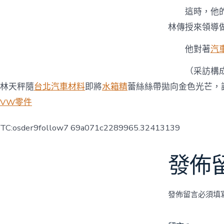
這時，他
林傳授來領導
他對著
汽
（采訪構
林天秤隨
台北汽車材料
即將
水箱精
蕾絲絲帶拋向金色光芒，
VW零件
TC:osder9follow7 69a071c2289965.32413139
發佈
發佈留言必須填