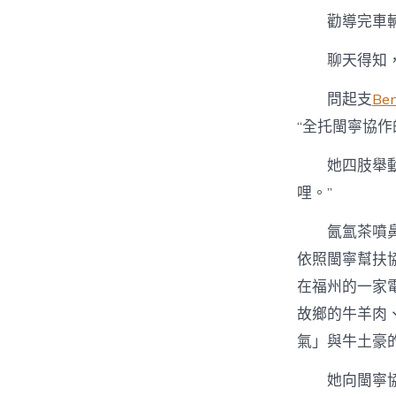
勸導完車
聊天得知
問起支
Be
“全托閩寧協作
她四肢舉
哩。”
氤氳茶噴
依照閩寧幫扶
在福州的一家
故鄉的牛羊肉
氣」與牛土豪
她向閩寧