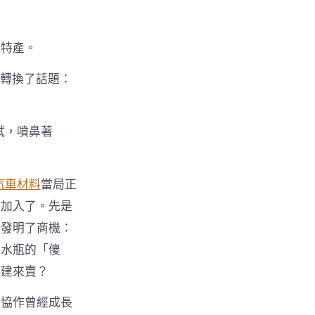
土特產。
之轉換了話題：
試，噴鼻著
汽車材料
當局正
與加入了。先是
兒發明了商機：
張水瓶的「傻
福建來賣？
寧協作曾經成長