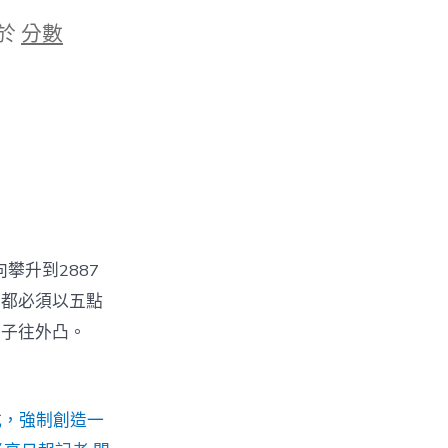
於
分數
攀升到2887
豆都必須以五點
子子往外凸。
式，強制創造一