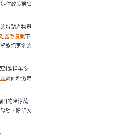
她捉住政策機會
地的特點產物舉
離器改良版
下
盼望能把更多的
想到能掙年夜
箱水
麥面粉仍是
海固的冷涼蔬
里發動，盼望大
。