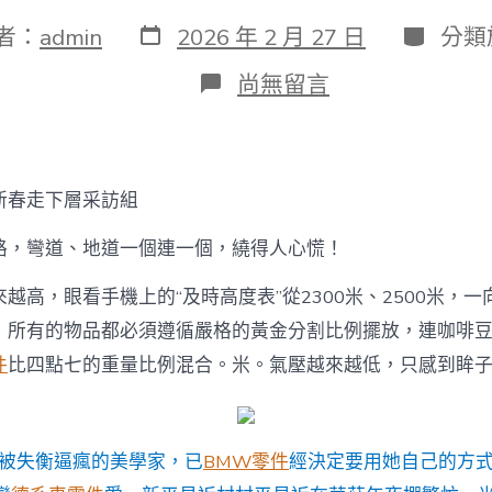
發
分
者：
admin
2026 年 2 月 27 日
分類
表
類
日
在
尚無留言
期
〈新
春
走
下
層
新春走下層采訪組
·
走
路，彎道、地道一個連一個，繞得人心慌！
進
西
越高，眼看手機上的“及時高度表”從2300米、2500米，一向
海
固
，所有的物品都必須遵循嚴格的黃金分割比例擺放，連咖啡
｜
件
比四點七的重量比例混合。米。氣壓越來越低，只感到眸
新
平
OSDER
奧
斯
被失衡逼瘋的美學家，已
BMW零件
經決定要用她自己的方
德