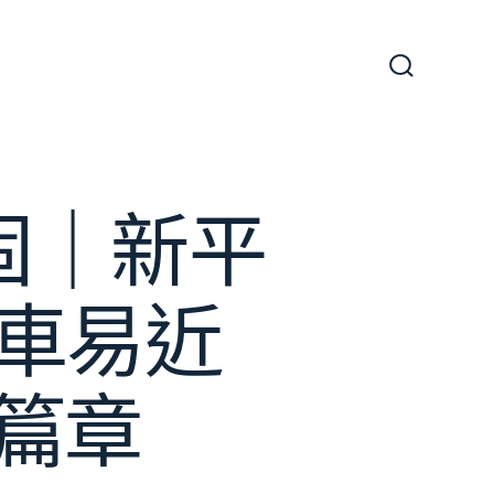
搜
尋
切
換
開
關
固｜新平
汽車易近
篇章