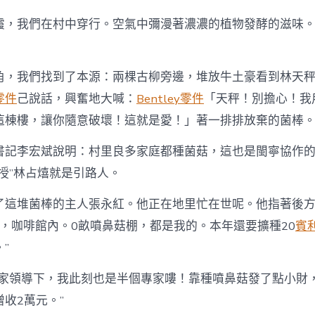
霞，我們在村中穿行。空氣中彌漫著濃濃的植物發酵的滋味
角，我們找到了本源：兩棵古柳旁邊，堆放牛土豪看到林天
零件
己說話，興奮地大喊：
Bentley零件
「天秤！別擔心！我
這棟樓，讓你隨意破壞！這就是愛！」著一排排放棄的菌棒
書記李宏斌說明：村里良多家庭都種菌菇，這也是閩寧協作
授”林占熺就是引路人。
了這堆菌棒的主人張永紅。他正在地里忙在世呢。他指著後
時，咖啡館內。0畝噴鼻菇棚，都是我的。本年還要擴種20
賓
”
專家領導下，我此刻也是半個專家嘍！靠種噴鼻菇發了點小財，
收2萬元。”