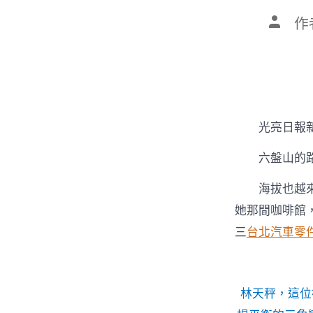
文
作
章
作
者
光亮日報
六盤山的
海拔也越來
她那間咖啡館
三
台北汽車零
林天秤，這位