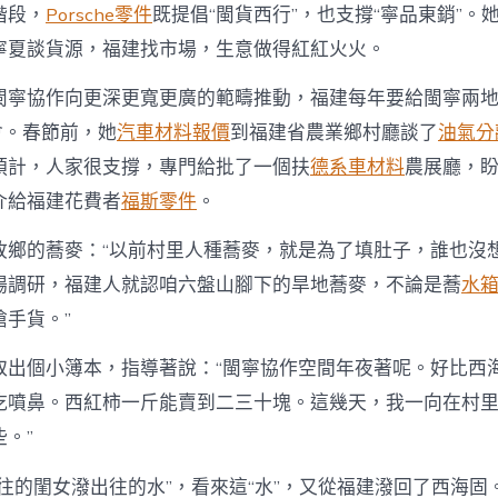
階段，
Porsche零件
既提倡“閩貨西行”，也支撐“寧品東銷”。
寧夏談貨源，福建找市場，生意做得紅紅火火。
閩寧協作向更深更寬更廣的範疇推動，福建每年要給閩寧兩
會。春節前，她
汽車材料報價
到福建省農業鄉村廳談了
油氣分
預計，人家很支撐，專門給批了一個扶
德系車材料
農展廳，
介給福建花費者
福斯零件
。
故鄉的蕎麥：“以前村里人種蕎麥，就是為了填肚子，誰也沒
場調研，福建人就認咱六盤山腳下的旱地蕎麥，不論是蕎
水
手貨。”
取出個小簿本，指導著說：“閩寧協作空間年夜著呢。好比西
吃噴鼻。西紅柿一斤能賣到二三十塊。這幾天，我一向在村
。”
出往的閨女潑出往的水”，看來這“水”，又從福建潑回了西海固