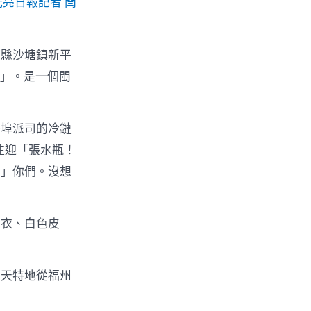
亮日報記者 閆
德縣沙塘鎮新平
界」。是一個閩
外埠派司的冷鏈
往迎「張水瓶！
！」你們。沒想
夜衣、白色皮
兩天特地從福州