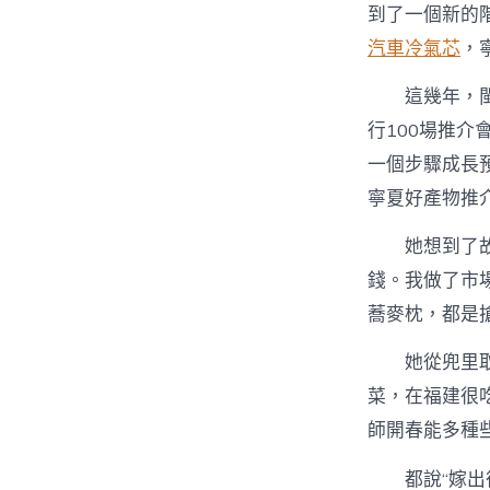
到了一個新的
汽車冷氣芯
，
這幾年，
行100場推介
一個步驟成長
寧夏好產物推
她想到了
錢。我做了市
蕎麥枕，都是搶
她從兜里
菜，在福建很
師開春能多種些
都說“嫁