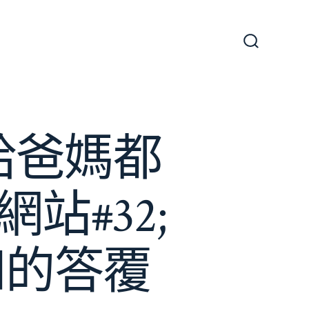
搜
尋
切
換
開
關
給爸媽都
站#32;
和的答覆