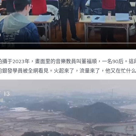
課
&
台
包
養
網
站
#32;
是
對
攝于2023年，畫面里的音樂教員叫董福順，一名90后。這段
“若
何
的銀發學員被全網看見。火起來了，流量來了，他又在忙什
老
往”
最
暖
和
的
答
覆〉
中