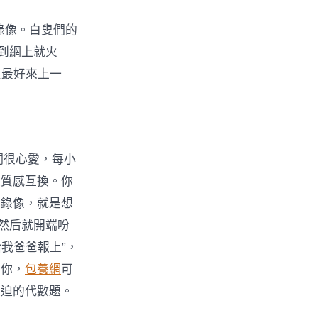
錄像。白叟們的
到網上就火
員最好來上一
們很心愛，每小
是質感互換。你
個錄像，就是想
然后就開端吩
我爸爸報上”，
愛你，
包養網
可
逼迫的代數題。