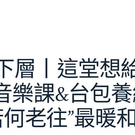
下層丨這堂想
樂課&台包養網
若何老往”最暖