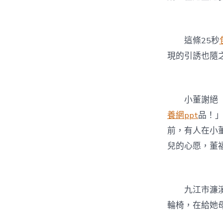
這條25秒
現的引誘也隨
小董謝絕
養網ppt
品！
前，有人在小
兒的心愿，董
九江市濂
輪椅，在給她