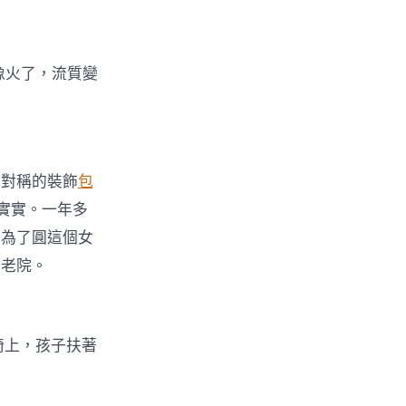
像火了，流質變
不對稱的裝飾
包
實實。一年多
，為了圓這個女
養老院。
椅上，孩子扶著