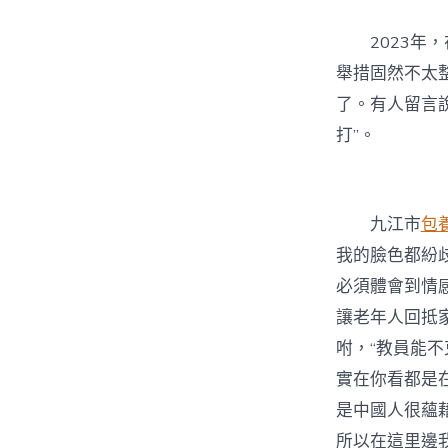
2023
舉措固然不太
了。有人留言說
打”。
九江市
包
我的臉色都紛
必須體會到情
讓老年人回抵
咐，“教員能不
實在你看都是
是中國人很蘊
所以在這里邊