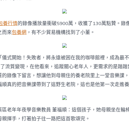
包養行情
的錄像播放量衝破5900萬，收獲了130萬點贊。錄
之而來
包養網
，有不少貿易機構找到了小董。
「儀式開始！失敗者，將永遠被困在我的咖啡館裡，成為最
」了流質變現，在他看來，追蹤關心老年人，更需求的是踏踏
董的錄像下留言，想讓他到母親住的養老院里上一堂音樂課
福順真的把音樂課帶到了這野生老院，這也是他第一次走進
溪區老年年夜學音樂教員 董福順：這個孩子，她母親坐在輪
母親揮手，打著拍子往一路把這首歌頌完。