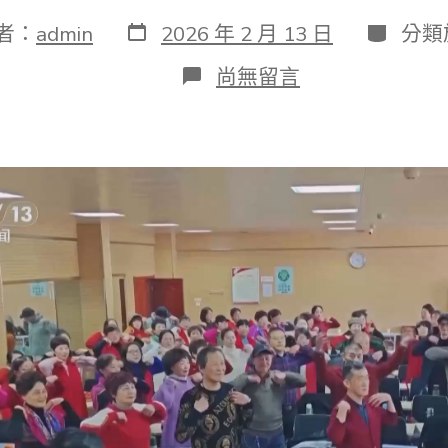
發
分
者：
admin
2026 年 2 月 13 日
分類
表
類
日
在
尚無留言
期
〈新
春
走
下
層
丨
這
堂
想
給
爸
媽
都
報
上
的
音
樂