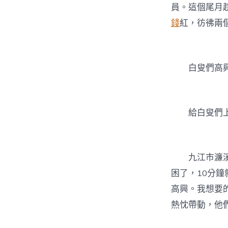
員。這個尾月
錢
紅，彷彿兩
白叟們高
給白叟們
九江市濂
困了，10分
高興。我想要
熱忱帶動，他們