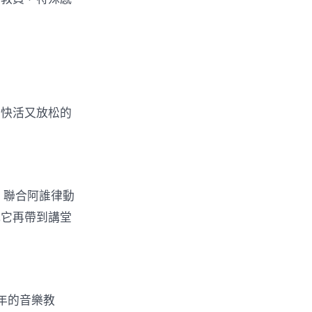
，快活又放松的
，聯合阿誰律動
把它再帶到講堂
年的音樂教