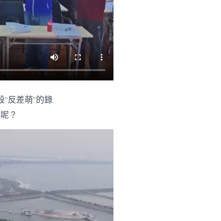
“反差萌”的錄
么呢？