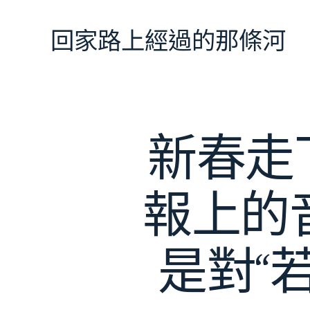
跳
至
回家路上經過的那條河
主
要
內
容
新春走
報上的音
是對“