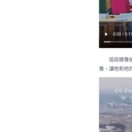
這段錄像拍
像，讓他和他