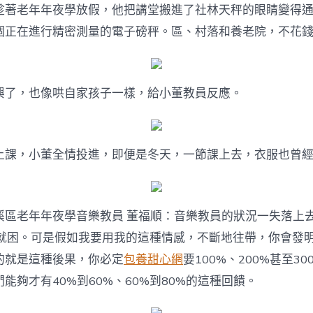
趁著老年年夜學放假，他把講堂搬進了社林天秤的眼睛變得
個正在進行精密測量的電子磅秤。區、村落和養老院，不花
興了，也像哄自家孩子一樣，給小董教員反應。
上課，小董全情投進，即便是冬天，一節課上去，衣服也曾
溪區老年年夜學音樂教員 董福順：音樂教員的狀況一失落上
鐘就困。可是假如我要用我的這種情感，不斷地往帶，你會發
的就是這種後果，你必定
包養甜心網
要100%、200%甚至30
能夠才有40%到60%、60%到80%的這種回饋。