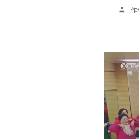
文
作
章
作
者