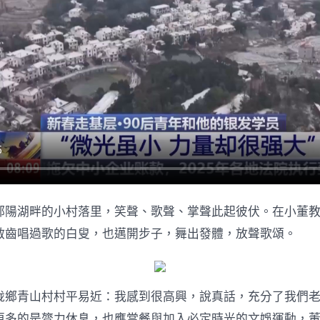
鄱陽湖畔的小村落里，笑聲、歌聲、掌聲此起彼伏。在小董
啟齒唱過歌的白叟，也邁開步子，舞出發體，放聲歌頌。
垅鄉青山村村平易近：我感到很高興，說真話，充分了我們
更多的是膂力休息，也應當餐與加入必定時光的文娛運動，