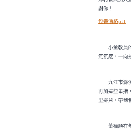
謝你！
包養價格ptt
小董教員
氣氛感，一向
九江市濂
再加這些舉措
里邊兒，帶到
董福順在