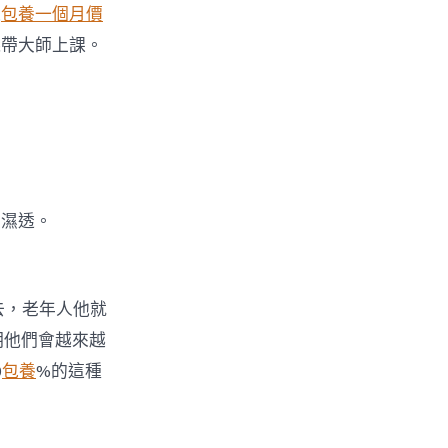
通
包養一個月價
錢帶大師上課。
經濕透。
去，老年人他就
明他們會越來越
0
包養
%的這種