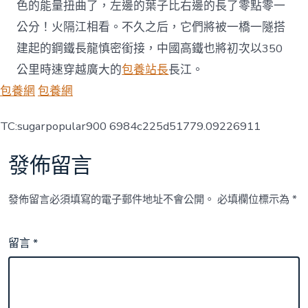
色的能量扭曲了，左邊的葉子比右邊的長了零點零一
公分！火隔江相看。不久之后，它們將被一橋一隧搭
建起的鋼鐵長龍慎密銜接，中國高鐵也將初次以350
公里時速穿越廣大的
包養站長
長江。
包養網
包養網
TC:sugarpopular900 6984c225d51779.09226911
發佈留言
發佈留言必須填寫的電子郵件地址不會公開。
必填欄位標示為
*
留言
*