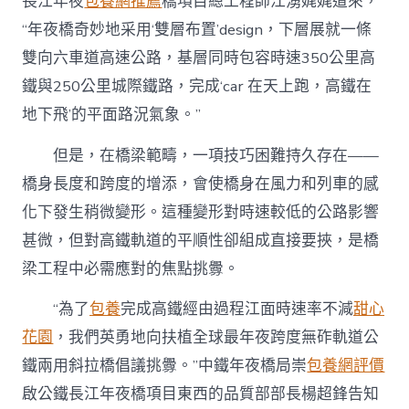
長江年夜
包養網推薦
橋項目總工程師江湧娓娓道來，
“年夜橋奇妙地采用‘雙層布置’design，下層展就一條
雙向六車道高速公路，基層同時包容時速350公里高
鐵與250公里城際鐵路，完成‘car 在天上跑，高鐵在
地下飛’的平面路況氣象。”
但是，在橋梁範疇，一項技巧困難持久存在——
橋身長度和跨度的增添，會使橋身在風力和列車的感
化下發生稍微變形。這種變形對時速較低的公路影響
甚微，但對高鐵軌道的平順性卻組成直接要挾，是橋
梁工程中必需應對的焦點挑釁。
“為了
包養
完成高鐵經由過程江面時速率不減
甜心
花園
，我們英勇地向扶植全球最年夜跨度無砟軌道公
鐵兩用斜拉橋倡議挑釁。”中鐵年夜橋局崇
包養網評價
啟公鐵長江年夜橋項目東西的品質部部長楊超鋒告知