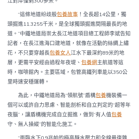
江對岸僅剩300多米。
“這條地道紛歧般
包養故事
！全長超14公里，獨
頭掘進11.3255千米，是全球獨頭掘進間隔最長的地
道。”中鐵地道局崇太長江地道項目總工程師李斌告知
記者，在長江進海口建地道，就像在活動的絲綢上繡
花，不只要穿越長
包養女人
江水下最深約89米的地
層，更需平安經由過程年夜堤、
包養網
主航道等這
時，咖啡館內。主要區域，包管高鐵列車能以350公
里時速安穩運轉。
為此，中鐵地道局為“領航號”盾構
包養
機裝備一
個可以或許自力思慮、智能剖析和自立判定的“超等年
夜腦”，讓盾構機完成自立掘進，做到“有人值
包養
守、無人操縱”的智能化施工。
“面臨水下0.9兆帕的極高靜水壓力和全線最復雜