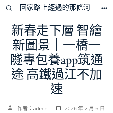
跳
回家路上經過的那條河
至
搜
選
尋
單
主
切
新春走下層 智繪
要
換
開
內
關
新圖景｜一橋一
容
隧專包養app筑通
途 高鐵過江不加
速
發
文
作者：
admin
2026 年 2 月 6 日
表
章