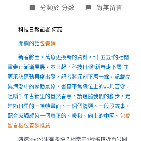
日
作
分
在
分類於
分數
尚無留言
期
者
類
〈新
春
走
科技日報記者 何亮
下
層
開欄的話
包養網
智
繪
新
新春將至，萬象更換新的資料，“十五五”的壯闊
圖
畫卷正漸漸展展。本日起，科技日報“新春走下層”主
景
｜
題采訪運動再度出發，記者將深刻下層一線，記載立
一
異海潮中的蓬勃景象，書寫平常職位上的非凡苦守，
橋
一
咀嚼千年古韻里的盎然春意。請追隨我們的腳步，走
隧
進節日里的一幀幀畫面、一個個鏡頭、一段段故事，
專
包
配合感觸感染一個真正的、暖和、向上的中國。
包養
養
留言板
包養網推薦
app
筑
通
時速350公里有多快？相當于1秒飛掠近百米間