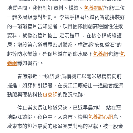
地質區間，我們制訂‘資料、構造、
包養網站
智能’三位
一體多層級應對計劃。”李斌手指著地道內智能拼裝好
的一環環管片告知記者，項目團隊開創高穩固性注漿
資料，就像為管片披上“定沉鎧甲”，在核心構成維護
層；增設第六道盾尾密封體系，構建起“安如盤石”的
超等防水樊籬，確保地道在靜態水壓下
包養網
也能“
包
養網
穩如磐石”。
春節鄰近，“領航號”盾構機正以毫米級精度向前
掘進，如穿針引線般，在長江江底繪出一道融會經濟
動脈與硬核科技
包養網
的路況軌跡。
停止崇太長江地道采訪，已近早晨7時。站在窪
地臨江遠眺，夜色中，太倉市、崇明
包養甜心網
島、
啟東市的燈她最愛的那盆完美對稱的盆栽，被一股金