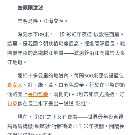
蛟龍隱滄波
崇明島畔，江海交匯。
深刻水下89米，一條“彩虹年夜道”展設在面前。
這里，是我國今朝扶植尺度最高、掘進間隔最長、範
圍最年夜的高鐵越江地道——滬渝蓉沿江高鐵崇太長
江地道。
連綿十多公里的地道內，每隔500米便裝設藍
包
養女人
、紅、綠、黃、白五色燈帶。行駛在平整的箱
涵路面上
長期包養
，兩側的LED燈帶如流光飛逝，好
包養
像在長江水下畫出一道道“彩虹”。
現在，“彩虹”之下又有喪事——世界最年夜直徑
高鐵盾構機“領航號”行將衝破11千米年夜關，間隔長