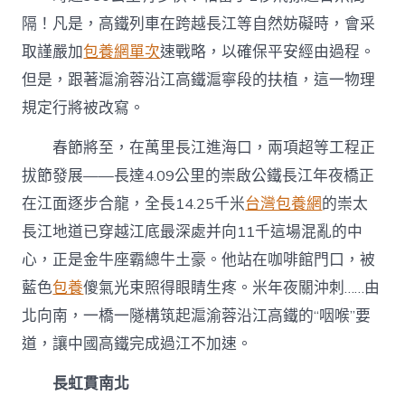
途
隔！凡是，高鐵列車在跨越長江等自然妨礙時，會采
高
鐵
取謹嚴加
包養網單次
速戰略，以確保平安經由過程。
過
但是，跟著滬渝蓉沿江高鐵滬寧段的扶植，這一物理
江
不
規定行將被改寫。
加
速〉
春節將至，在萬里長江進海口，兩項超等工程正
中
拔節發展——長達4.09公里的崇啟公鐵長江年夜橋正
在江面逐步合龍，全長14.25千米
台灣包養網
的崇太
長江地道已穿越江底最深處并向11千這場混亂的中
心，正是金牛座霸總牛土豪。他站在咖啡館門口，被
藍色
包養
傻氣光束照得眼睛生疼。米年夜關沖刺……由
北向南，一橋一隧構筑起滬渝蓉沿江高鐵的“咽喉”要
道，讓中國高鐵完成過江不加速。
長虹貫南北