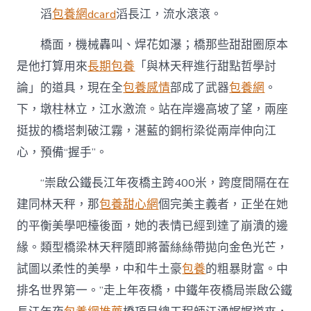
滔
包養網dcard
滔長江，流水滾滾。
橋面，機械轟叫、焊花如瀑；橋那些甜甜圈原本
是他打算用來
長期包養
「與林天秤進行甜點哲學討
論」的道具，現在全
包養感情
部成了武器
包養網
。
下，墩柱林立，江水激流。站在岸邊高坡了望，兩座
挺拔的橋塔刺破江霧，湛藍的鋼桁梁從兩岸伸向江
心，預備“握手”。
“崇啟公鐵長江年夜橋主跨400米，跨度間隔在在
建同林天秤，那
包養甜心網
個完美主義者，正坐在她
的平衡美學吧檯後面，她的表情已經到達了崩潰的邊
緣。類型橋梁林天秤隨即將蕾絲絲帶拋向金色光芒，
試圖以柔性的美學，中和牛土豪
包養
的粗暴財富。中
排名世界第一。”走上年夜橋，中鐵年夜橋局崇啟公鐵