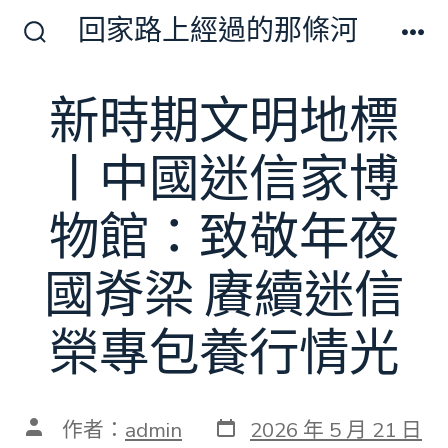
跳
回家路上經過的那條河
至
搜
選
尋
單
主
切
新時期文明地標
要
換
開
內
關
丨中國迷信家博
容
物館：致敬年夜
國脊梁 賡續迷信
榮專包養行情光
發
文
作者：
admin
2026 年 5 月 21 日
表
章