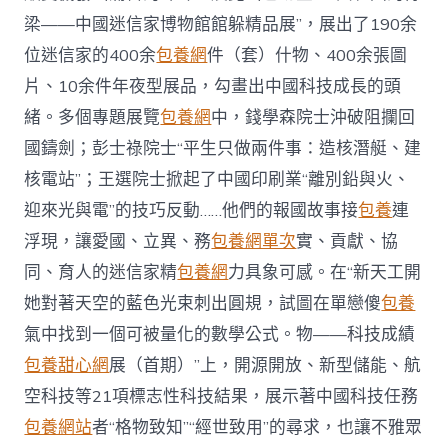
梁——中國迷信家博物館館躲精品展”，展出了190余
位迷信家的400余
包養網
件（套）什物、400余張圖
片、10余件年夜型展品，勾畫出中國科技成長的頭
緒。多個專題展覽
包養網
中，錢學森院士沖破阻攔回
國鑄劍；彭士祿院士“平生只做兩件事：造核潛艇、建
核電站”；王選院士掀起了中國印刷業“離別鉛與火、
迎來光與電”的技巧反動……他們的報國故事接
包養
連
浮現，讓愛國、立異、務
包養網單次
實、貢獻、協
同、育人的迷信家精
包養網
力具象可感。在“新天工開
她對著天空的藍色光束刺出圓規，試圖在單戀傻
包養
氣中找到一個可被量化的數學公式。物——科技成績
包養甜心網
展（首期）”上，開源開放、新型儲能、航
空科技等21項標志性科技結果，展示著中國科技任務
包養網站
者“格物致知”“經世致用”的尋求，也讓不雅眾