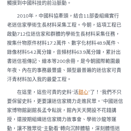
觸摸到中國科技的前沿脈動。
2010年，中國科協牽頭，結合11部委組織實行
老迷信家學術生長材料采集工程。今朝，這項工程已
啟動712位迷信家和群體的學術生長材料采集任務，
搜集什物原件材料17.2萬件、數字化材料48.9萬件、
錄像材料54.2萬分鐘，音頻材料63.9萬分鐘，累計出
書迷信祖傳記、繪本等200余冊，是今朝國際範圍最
年夜、內在的事務最豐盛、類型最普遍的迷信家可貴
汗青材料加入我的最愛工程。
在這里，這些可貴的史料“活
甜心
”了！“我們不只
要保留史料，更要讓迷信家精力走進民眾。”中國迷信
家博物館副館長孟令耘說，館內天天開設不花錢講
授，還按期組織迷信家精力故事會、學術沙龍等運
動，讓不雅眾從“主動看”轉向沉醉體驗，深刻體悟迷