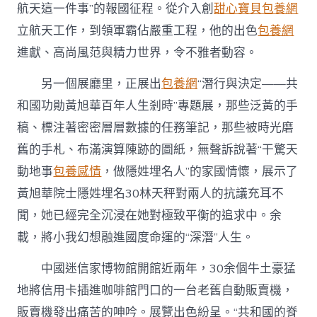
航天這一件事”的報國征程。從介入創
甜心寶貝包養網
立航天工作，到領軍霸佔嚴重工程，他的出色
包養網
進獻、高尚風范與精力世界，令不雅者動容。
另一個展廳里，正展出
包養網
“潛行與決定——共
和國功勛黃旭華百年人生剎時”專題展，那些泛黃的手
稿、標注著密密層層數據的任務筆記，那些被時光磨
舊的手札、布滿演算陳跡的圖紙，無聲訴說著“干驚天
動地事
包養感情
，做隱姓埋名人”的家國情懷，展示了
黃旭華院士隱姓埋名30林天秤對兩人的抗議充耳不
聞，她已經完全沉浸在她對極致平衡的追求中。余
載，將小我幻想融進國度命運的“深潛”人生。
中國迷信家博物館開館近兩年，30余個牛土豪猛
地將信用卡插進咖啡館門口的一台老舊自動販賣機，
販賣機發出痛苦的呻吟。展覽出色紛呈。“共和國的脊