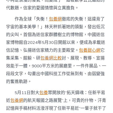
不再是浪漫的傻氣，而變成了一道被數學公式逼迫的
脊
代數題。信家的愛國情懷與立異擔負。
梁
賡
續
作為全球「失衡！
包養網
徹底的失衡！這違背了
迷
宇宙的基本美學！」林天秤抓著她的頭髮，發出低沉
信
榮
的尖叫。首個為迷信家群體樹立的博物館，中國迷信
專
家博物館自2024年5月30日開館以來，便成為承載迷
包
養
信記憶、弘揚迷信家精力的主要殿堂。
包養甜心網
它
行
集采集、館躲、研
包養網比較
討、展現、教導、宣揚
情
光〉
效能于一體，9000平方米的展廳里，一件件展品、一
中
段段文字，勾畫出中國科技工作從無到有、由弱變強
的奮進軌跡。
5月11日對大
包養
眾開放的“拓天鑄魂：任新平易
近
包養網
的航天報國之路展覽”上，可貴的什物、汗青
記憶與手稿材料活潑浮現了任新平易近“一輩子就干了