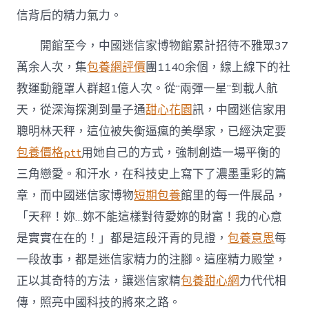
信背后的精力氣力。
開館至今，中國迷信家博物館累計招待不雅眾37
萬余人次，集
包養網評價
團1140余個，線上線下的社
教運動籠罩人群超1億人次。從“兩彈一星”到載人航
天，從深海探測到量子通
甜心花園
訊，中國迷信家用
聰明林天秤，這位被失衡逼瘋的美學家，已經決定要
包養價格ptt
用她自己的方式，強制創造一場平衡的
三角戀愛。和汗水，在科技史上寫下了濃墨重彩的篇
章，而中國迷信家博物
短期包養
館里的每一件展品，
「天秤！妳…妳不能這樣對待愛妳的財富！我的心意
是實實在在的！」都是這段汗青的見證，
包養意思
每
一段故事，都是迷信家精力的注腳。這座精力殿堂，
正以其奇特的方法，讓迷信家精
包養甜心網
力代代相
傳，照亮中國科技的將來之路。