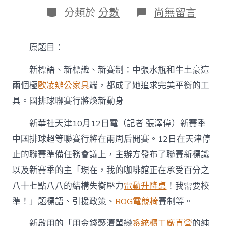
日
作
分
在
分類於
分數
尚無留言
期
者
類
〈新
標
語、
原題目：
新
標
新標語、新標識、新賽制：中張水瓶和牛土豪這
識、
新
兩個極
歐凌辦公家具
端，都成了她追求完美平衡的工
賽
具。國排球聯賽行將煥新動身
制：
中
國
新華社天津10月12日電（記者 張澤偉）新賽季
排
中國排球超等聯賽行將在兩周后開賽。12日在天津停
球
聯
止的聯賽準備任務會議上，主辦方發布了聯賽新標識
賽
以及新賽季的主「現在，我的咖啡館正在承受百分之
行
億
八十七點八八的結構失衡壓力
電動升降桌
！我需要校
嵐
準！」題標語、引援政策、
ROG電競椅
賽制等。
室
內
設
新啟用的「用金錢褻瀆單戀
系統櫃工廠直營
的純