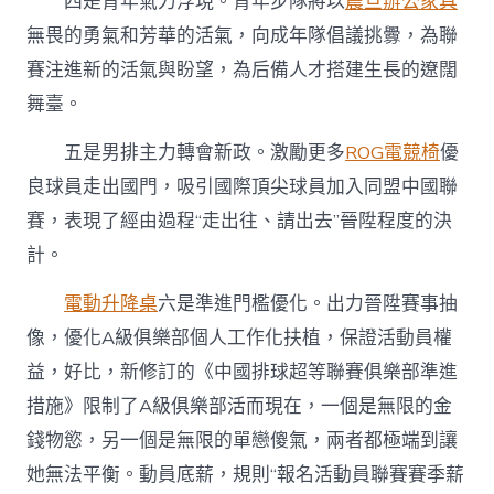
四是青年氣力浮現。青年步隊將以
震旦辦公家具
無畏的勇氣和芳華的活氣，向成年隊倡議挑釁，為聯
賽注進新的活氣與盼望，為后備人才搭建生長的遼闊
舞臺。
五是男排主力轉會新政。激勵更多
ROG電競椅
優
良球員走出國門，吸引國際頂尖球員加入同盟中國聯
賽，表現了經由過程“走出往、請出去”晉陞程度的決
計。
電動升降桌
六是準進門檻優化。出力晉陞賽事抽
像，優化A級俱樂部個人工作化扶植，保證活動員權
益，好比，新修訂的《中國排球超等聯賽俱樂部準進
措施》限制了A級俱樂部活而現在，一個是無限的金
錢物慾，另一個是無限的單戀傻氣，兩者都極端到讓
她無法平衡。動員底薪，規則“報名活動員聯賽賽季薪