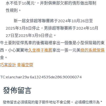
水不低于10萬元”，并對俱樂部欠薪的情形做出限制
性規則。
新一屆女排超等聯賽將于2024年10月26日至
2025年3月8日停止，男排超等聯賽將于2024年10月
27日至2025年3月9日停止。
牛土豪則從悍馬車的後備箱裡拿出一個像是小型保險箱的東
西，小心翼翼地
久坐椅子推薦
拿出一張一元美
綠的系統傢俱
金。
巧寓設計
幸福空間
TC:elanchair29a 6a1324535de286.90006074
發佈留言
發佈留言必須填寫的電子郵件地址不會公開。
必填欄位標示為
*