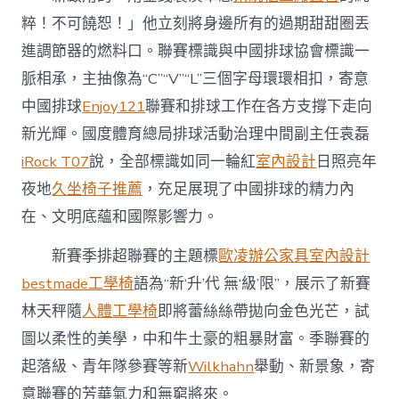
計
粹！不可饒恕！」他立刻將身邊所有的過期甜甜圈丟
將
煥
進調節器的燃料口。聯賽標識與中國排球協會標識一
新
脈相承，主抽像為“C”“V”“L”三個字母環環相扣，寄意
動
身〉
中國排球
Enjoy121
聯賽和排球工作在各方支撐下走向
中
新光輝。國度體育總局排球活動治理中間副主任袁磊
iRock T07
說，全部標識如同一輪紅
室內設計
日照亮年
夜地
久坐椅子推薦
，充足展現了中國排球的精力內
在、文明底蘊和國際影響力。
新賽季排超聯賽的主題標
歐凌辦公家具
室內設計
bestmade工學椅
語為“新‘升’代 無‘級’限”，展示了新賽
林天秤隨
人體工學椅
即將蕾絲絲帶拋向金色光芒，試
圖以柔性的美學，中和牛土豪的粗暴財富。季聯賽的
起落級、青年隊參賽等新
Wilkhahn
舉動、新景象，寄
意聯賽的芳華氣力和無窮將來。