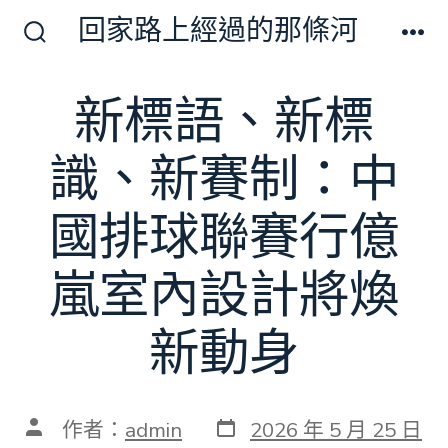
跳
回家路上經過的那條河
至
搜
選
尋
單
主
切
新標語、新標
要
換
開
內
關
識、新賽制：中
容
國排球聯賽行億
嵐室內設計將煥
新動身
發
文
作者：
admin
2026 年 5 月 25 日
表
章