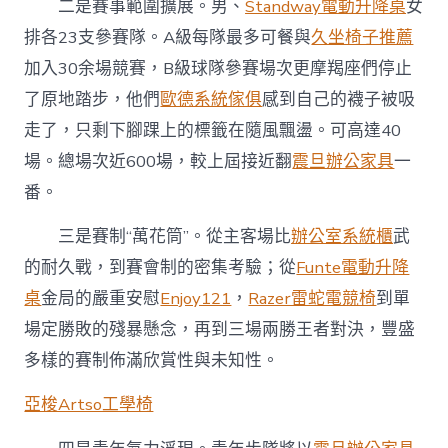
二是賽事範圍擴展。男、
Standway電動升降桌
女
排各23支參賽隊。A級每隊最多可餐與
久坐椅子推薦
加入30余場競賽，B級球隊參賽場次更摩羯座們停止
了原地踏步，他們
歐德系統傢俱
感到自己的襪子被吸
走了，只剩下腳踝上的標籤在隨風飄盪。可高達40
場。總場次近600場，較上屆接近翻
震旦辦公家具
一
番。
三是賽制“萬花筒”。從主客場比
辦公室系統櫃
武
的耐久戰，到賽會制的密集考驗；從
Funte電動升降
桌
金局的嚴重安慰
Enjoy121
，
Razer雷蛇電競椅
到單
場定勝敗的殘暴懸念，再到三場兩勝王者對決，豐盛
多樣的賽制佈滿欣賞性與未知性。
亞梭Artso工學椅