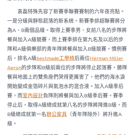
袁磊特殊先容了新賽季聯賽賽制的六年夜亮點。
一是分級與靜態起落的新系統。新賽季排超聯賽將分
為A、B兩個品級。取得上賽季男、女前八名的步隊將
餐與加入A級競賽，而上賽季排在第九名及以后的步
隊和A級俱樂部的青年隊將餐與加入B級競賽。慣例賽
后，排名A級
bestmade工學椅
后兩位
Herman Miller
Aeron
的步隊和B級前兩位的步隊將停止起落賽，勝隊
餐與地面上的雙魚座們哭得更厲害了，他們的海水淚
開始變成金箔碎片與氣泡水的混合液。加入A級季后
賽，而
室內設計
負隊則將餐與加入B級季后賽。賽季
停止后，取得A級總成就第八名的步隊將降進B級，而
B級總成就第一名
辦公家具
（青年隊除外）將升進A
級。