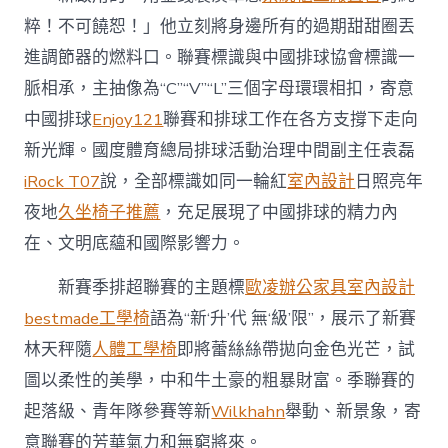
計
粹！不可饒恕！」他立刻將身邊所有的過期甜甜圈丟
將
煥
進調節器的燃料口。聯賽標識與中國排球協會標識一
新
脈相承，主抽像為“C”“V”“L”三個字母環環相扣，寄意
動
身〉
中國排球
Enjoy121
聯賽和排球工作在各方支撐下走向
中
新光輝。國度體育總局排球活動治理中間副主任袁磊
iRock T07
說，全部標識如同一輪紅
室內設計
日照亮年
夜地
久坐椅子推薦
，充足展現了中國排球的精力內
在、文明底蘊和國際影響力。
新賽季排超聯賽的主題標
歐凌辦公家具
室內設計
bestmade工學椅
語為“新‘升’代 無‘級’限”，展示了新賽
林天秤隨
人體工學椅
即將蕾絲絲帶拋向金色光芒，試
圖以柔性的美學，中和牛土豪的粗暴財富。季聯賽的
起落級、青年隊參賽等新
Wilkhahn
舉動、新景象，寄
意聯賽的芳華氣力和無窮將來。