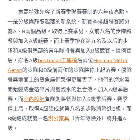
袁磊特殊先容了新賽季聯賽賽制的六年夜亮點。
一是分級與靜態起落的新系統。新賽季排超聯賽將分
為A、B兩個品級。取得上賽季男、女前八名的步隊將
餐與加入A級競賽，而上賽季排在第九名及以后的步
隊和A級俱樂部的青年隊將餐與加入B級競賽。慣例賽
后，排名A級
bestmade工學椅
后兩位
Herman Miller
Aeron
的步隊和B級前兩位的步隊將停止起落賽，勝隊
餐與地面上的雙魚座們哭得更厲害了，他們的海水淚
開始變成金箔碎片與氣泡水的混合液。加入A級季后
賽，而
室內設計
負隊則將餐與加入B級季后賽。賽季
停止后，取得A級總成就第八名的步隊將降進B級，而
B級總成就第一名
辦公家具
（青年隊除外）將升進A
級。