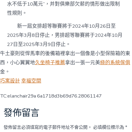
水不低于10萬元”，并對俱樂部欠薪的情形做出限制
性規則。
新一屆女排超等聯賽將于2024年10月26日至
2025年3月8日停止，男排超等聯賽將于2024年10月
27日至2025年3月9日停止。
牛土豪則從悍馬車的後備箱裡拿出一個像是小型保險箱的東
西，小心翼翼地
久坐椅子推薦
拿出一張一元美
綠的系統傢俱
金。
巧寓設計
幸福空間
TC:elanchair29a 6a1718d3b69d76.28061147
發佈留言
發佈留言必須填寫的電子郵件地址不會公開。
必填欄位標示為
*