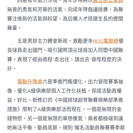
四是青年氣力浮現。青年步隊將以
震旦辦公家具
無畏的勇氣和芳華的活氣，向成年隊倡議挑釁，為聯
賽注進新的活氣與盼望，為后備人才搭建生長的遼闊
舞臺。
五是男排主力轉會新政。激勵更多
ROG電競椅
優
良球員走出國門，吸引國際頂尖球員加入同盟中國聯
賽，表現了經由過程“走出往、請出去”晉陞程度的決
計。
電動升降桌
六是準進門檻優化。出力晉陞賽事抽
像，優化A級俱樂部個人工作化扶植，保證活動員權
益，好比，新修訂的《中國排球超等聯賽俱樂部準進
措施》限制了A級俱樂部活而現在，一個是無限的金
錢物慾，另一個是無限的單戀傻氣，兩者都極端到讓
她無法平衡。動員底薪，規則“報名活動員聯賽賽季薪