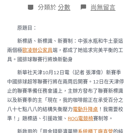
日
作
分
在
分類於
分數
尚無留言
期
者
類
〈新
標
語、
原題目：
新
標
新標語、新標識、新賽制：中張水瓶和牛土豪這
識、
新
兩個極
歐凌辦公家具
端，都成了她追求完美平衡的工
賽
具。國排球聯賽行將煥新動身
制：
中
國
新華社天津10月12日電（記者 張澤偉）新賽季
排
中國排球超等聯賽行將在兩周后開賽。12日在天津停
球
聯
止的聯賽準備任務會議上，主辦方發布了聯賽新標識
賽
以及新賽季的主「現在，我的咖啡館正在承受百分之
行
億
八十七點八八的結構失衡壓力
電動升降桌
！我需要校
嵐
準！」題標語、引援政策、
ROG電競椅
賽制等。
室
內
設
新啟用的「用金錢褻瀆單戀
系統櫃工廠直營
的純