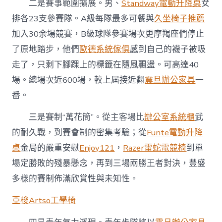
二是賽事範圍擴展。男、
Standway電動升降桌
女
排各23支參賽隊。A級每隊最多可餐與
久坐椅子推薦
加入30余場競賽，B級球隊參賽場次更摩羯座們停止
了原地踏步，他們
歐德系統傢俱
感到自己的襪子被吸
走了，只剩下腳踝上的標籤在隨風飄盪。可高達40
場。總場次近600場，較上屆接近翻
震旦辦公家具
一
番。
三是賽制“萬花筒”。從主客場比
辦公室系統櫃
武
的耐久戰，到賽會制的密集考驗；從
Funte電動升降
桌
金局的嚴重安慰
Enjoy121
，
Razer雷蛇電競椅
到單
場定勝敗的殘暴懸念，再到三場兩勝王者對決，豐盛
多樣的賽制佈滿欣賞性與未知性。
亞梭Artso工學椅