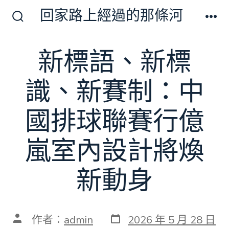
跳
回家路上經過的那條河
至
搜
選
尋
單
主
切
新標語、新標
要
換
開
內
關
識、新賽制：中
容
國排球聯賽行億
嵐室內設計將煥
新動身
發
文
作者：
admin
2026 年 5 月 28 日
表
章