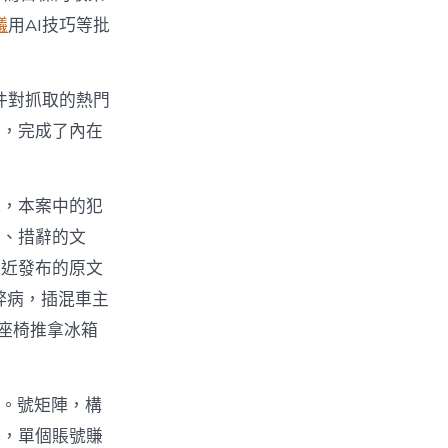
議
用AI技巧等批
軟件對抓取的熱門
布，完成了內在
說，本案中的犯
造、措辭的文
易近發布的原文
弊病，插混車主
座椅推拿冰箱
。號矩陣，構
比，單個賬號賺