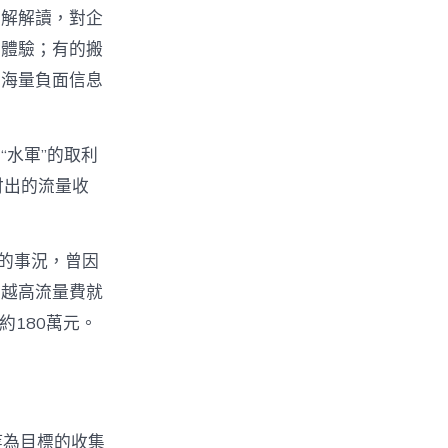
曲解解讀，對企
實體驗；有的搬
的海量負面信息
水軍”的取利
付出的流量收
過的事況，曾因
量越高流量費就
約180萬元。
等為目標的收集