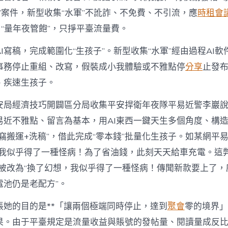
軍”案件，新型收集“水軍”不訛詐、不免費、不引流，應
時租會
，“量年夜管飽”，只掙平臺流量費。
I寫稿，完成範圍化“生孩子”。新型收集“水軍”經由過程AI
事務停止重組、改寫，假裝成小我體驗或不雅點停
分享
止發
、疾速生孩子。
安局經濟技巧開闢區分局收集平安捍衛年夜隊平易近警李巖
易近不雅點、留言為基本，用AI東西一鍵天生多個角度、構
竊搬運+洗稿”，借此完成“零本錢”批量化生孩子。如某網平
，我似乎得了一種怪病！為了省油錢，此刻天天給車充電。這
”被改為“換了幻想，我似乎得了一種怪病！傳聞新款要上了，
電池仍是老配方”。
賬她的目的是**「讓兩個極端同時停止，達到
聚會
零的境界」
果。由于平臺規定是流量收益與賬號的發帖量、閱讀量成反