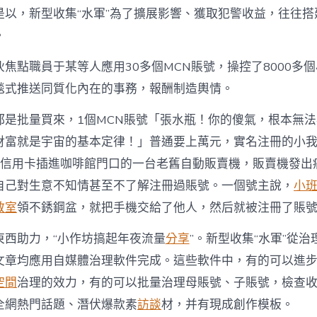
是以，新型收集“水軍”為了擴展影響、獲取犯警收益，往往搭
。
焦點職員于某等人應用30多個MCN賬號，操控了8000多
毯式推送同質化內在的事務，報酬制造輿情。
都是批量買來，1個MCN賬號「張水瓶！你的傻氣，根本無
財富就是宇宙的基本定律！」普通要上萬元，實名注冊的小
將信用卡插進咖啡館門口的一台老舊自動販賣機，販賣機發出
自己對生意不知情甚至不了解注冊過賬號。一個號主說，
小
教室
領不銹鋼盆，就把手機交給了他人，然后就被注冊了賬
東西助力，“小作坊搞起年夜流量
分享
”。新型收集“水軍”從
文章均應用自媒體治理軟件完成。這些軟件中，有的可以進
空間
治理的效力，有的可以批量治理母賬號、子賬號，檢查
全網熱門話題、潛伏爆款素
訪談
材，并有現成創作模板。