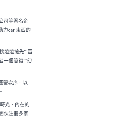
小米公司等著名企
力car 東西的
遠遠搶先”“雷
一個答復”“幻
子運營次序。以
。
文時光、內在的
團伙注冊多家