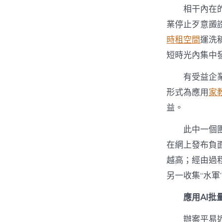
相干內在
業停止歹意譭
時租空間
運洗
短時光內集中
有受益企
形式為應用
家
益。
此中一個團
在網上發布負
越高；經由過程
另一收集“水
應用AI批
辦案平易近