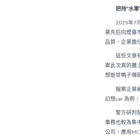
把持“水軍
2025年
業先后向煙臺市
品質、企業擔
這些文章
軍此次真的攤上
想逝世鴨子嘴
報案企業
幻想car 為例
警方研判
事務也較為集
公司，應用M