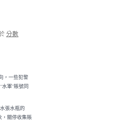
於
分數
意向，一些犯警
“水軍”賬號同
“水張水瓶的
伙，關停收集賬
？