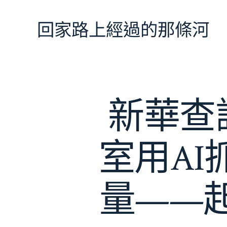
跳
至
回家路上經過的那條河
主
要
內
容
新華查
室用AI
量——