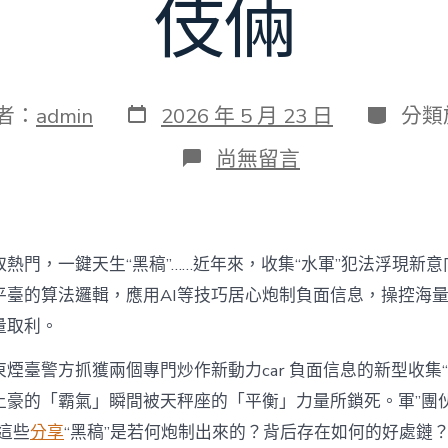
伎倆
發
分
者：
admin
2026 年 5 月 23 日
分類
表
類
日
在
尚無留言
期
〈新
華
查
詢
拜
取熱門，一鍵天生“黑稿”……近年來，收集“水軍”犯法浮現新
訪
丨
平臺的算法邏輯，應用AI等技巧居心炮制負面信息，操控海量
應
量取利。
到
九
煙臺警方抓獲兩個專門炒作新動力car 負面信息的新型收集
宮
格
土豪的「霸氣」瞬間被天秤座的「平衡」力量所鎖死。軍”團
教
。這些
分享
“黑稿”是若何炮制出來的？背后存在如何的好處鏈
室