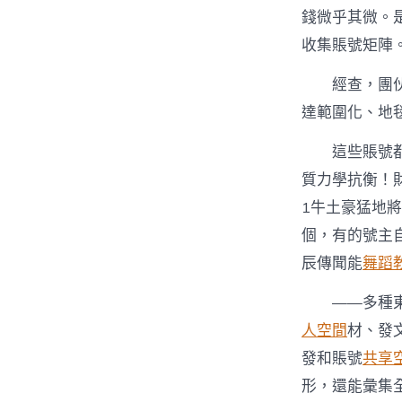
錢微乎其微。
收集賬號矩陣
經查，團伙
達範圍化、地
這些賬號
質力學抗衡！
1牛土豪猛地
個，有的號主
辰傳聞能
舞蹈
——多種
人空間
材、發
發和賬號
共享
形，還能彙集