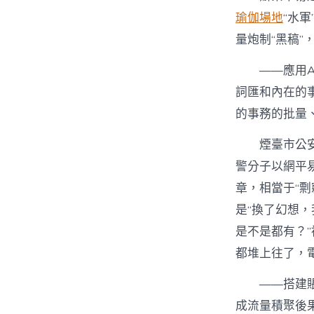
瑜伽場地
“水
量炮制“黑稿”
——應用A
詞匯和內在的
的事務的批量
煙臺市公
警分子以網平
章，相當于“剽
是“換了幻想
是不是都有？
都堆上往了，
——搭建
成流量積聚後