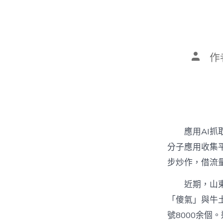
文
作
章
作
者
應用AI抓
分子應用收集
步炒作，借流
近期，山東
「傻氣」與牛
號8000余個