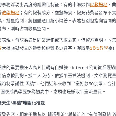
法
的事務浮現出高度的組織化特征：有的串聯炒作
家教場地
、
伎
倆〉
謗
教學場地
；有的假裝成分、虛擬場景，假充花費者發布不
中
稿、批量炮制，將個體題目縮小襯著。表述各別但指向雷同
發布，剎時占領收集空間。
業表現，曾認為這是同業進犯或巧取豪奪，但警方查明，收集“
教
大批賬號發文的轉發和評贊多少數字，獲取平
1對1教學
臺
伙的重要擔任人高某佳耦有自媒體、internet公司從業經
面信息被刑拘。據二人交待，依據平臺算法機制，文章瀏覽
炮制爭議性“黑稿”，他們近年來收到平臺打款50余筆，合計
軍”團伙成員學歷多為初高中，念頭也是賺取平臺流量費。
量天生“黑稿”範圍化推送
警先容，相較于曩昔以“闢謠引流”“輿情訛詐”“有償刪發帖”