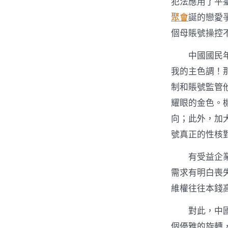
犯法應用了平
聚會
誕的戀愛
個母賬號操控
中國國民
我的主色調！
制和賬號監管
耀眼的金色。機
向；此外，加
號真正的性核
有受益企
需求有明白喪
維權往往本錢
對此，中
個優雅的旋轉