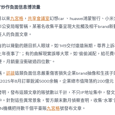
用
AI
”炒作負面信息博流量
抓
熱
7月以來
九宮格
，
共享會議室
幻想car 、huawei鴻蒙智行、
門，
公安局報警稱，某著名收集平臺呈現大批觸及相干brand新動
炮
制
任人的負面文章。
“爆
款”
有的以聳動的題目抓人眼球，如“M9交付遠遠無期，尊界上訴榜
博
流
年夜事了”；有的曲解現實誤導大眾，如“偷偷減配，給花費者
量
硬，月銷量沒衝破過四位數”。
——
起
稱，
訪談
這類負面信息嚴重傷害損失企業brand抽像和生孩
底
新
，2025年8月訂單銳減5000余輛，企業總市值降落約200億元
型
收
發明，發布這類文章的賬號數以千計，不只IP地址集中，發
集
“水
中。針對這些異常景象，警方顛末數月偵察查明，收集“水軍”
軍”
CN機構把持數千個平臺賬
九宮格
號發布文章。
犯