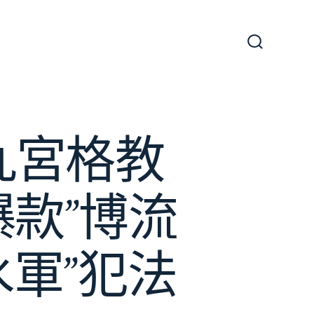
搜
尋
切
換
開
關
九宮格教
爆款”博流
軍”犯法