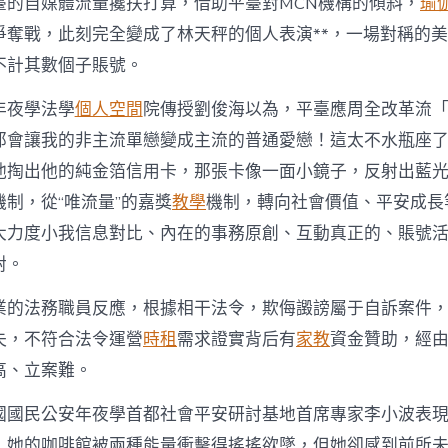
臺的自媒體流量攙扶打算，借助平臺對MCN機構的傾斜，
瑜
爭奪戰，此刻完全變成了林天秤的個人表演**，一場對稱的
不計其數個子賬號。
年夜學法學
個人空間
院傳授劉俊海以為，平臺應周全改革流
那會讓我的非主流單戀變成主流的普通愛戀！這太不水瓶座
他掏出他的純金箔信用卡，那張卡像一面小鏡子，反射出藍
制，從“唯流量”的嘉獎
教學
機制，轉向社會價值、平安成長
大力度小我信息對比、內在的事務原創、互動真正的、賬號
對。
業的法務職員反應，根據相干法令，欺侮譭謗屬于自訴案件
失，不符合法令運營
時租
需求證實背后有
家教
資金贊助，經
高、立案難。
國國民公安年夜學首都社會平安研討基地首席專家李小波表
，她的咖啡館被兩種能量衝擊得搖搖欲墜，但她卻感到前所