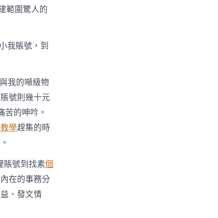
建範圍驚人的
個小我賬號，到
法與我的噸級物
我賬號則幾十元
痛苦的呻吟。
班教學
趕集的時
號。
治理賬號到找素
個
步內在的事務分
收益、發文情