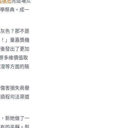
伽場地
完這場荒
美學祭典。成一
「灰色？那不是
了！」量嘉獎機
光後發出了更加
等多維價值取
活潑等方面的賬
，傷害損失商譽
由過程司法渠道
現，新她做了一
未有的平靜。型