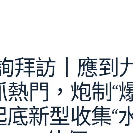
詢拜訪丨應到
抓熱門，炮制“
起底新型收集“水