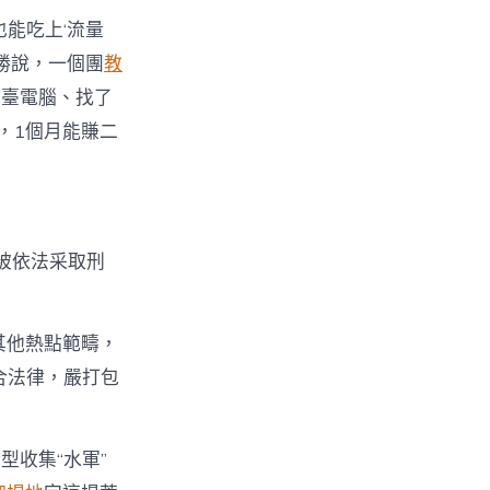
能吃上‘流量
勝說，一個團
教
幾臺電腦、找了
，1個月能賺二
被依法采取刑
足其他熱點範疇，
合法律，嚴打包
收集“水軍”