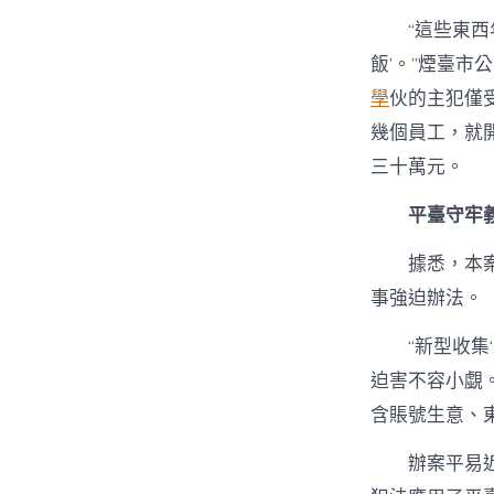
“這些東
飯’。”煙臺
學
伙的主犯僅
幾個員工，就
三十萬元。
平臺守牢
據悉，本
事強迫辦法。
“新型收集
迫害不容小覷
含賬號生意、
辦案平易