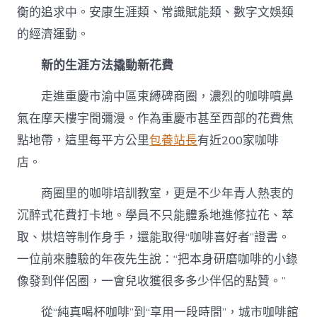
衡的追求中。安康生涯類、常識賦能類、數字文娛類
的經濟運動。
新的生涯方法撬動新花費
走進重慶市渝中區束縛碑商圈，濃烈的咖啡噴鼻
氣在摩天樓宇間彌漫。作為重慶市甚至西部的花費焦
點地帶，這里每平方公里
包養站長
有近200家咖啡
店。
商圈里的咖啡培訓教室，更是不少年青人熱衷的
沉醉式花費打卡地。學員不只能體系地進修拉花、萃
取、烘焙等制作身手，還能取得“咖啡‌喜好者”證書。
一位前來體驗的年夜先生說：“把本身研磨咖啡的小錄
像發到伴侶圈，一會兒收獲很多多少伴侶的點贊。”
從“純真喝杯咖啡”到“享用一段時間”，城市咖啡館