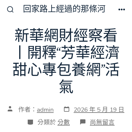
跳
回家路上經過的那條河
至
搜
選
尋
單
主
切
新華網財經察看
要
換
開
內
關
丨開釋“芳華經濟
容
甜心專包養網”活
氣
發
文
作者：
admin
2026 年 5 月 19 日
表
章
日
作
分
在
分類於
分數
尚無留言
期
者
類
〈新