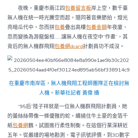
夜晚，重慶市兩江四
包養留言板
岸上空，數千臺
無人機在統一時光騰空而起，隨同著音樂節拍，燈光
亮暗瓜代中，忽而拼
包養
疊出高樓
包養金額
年夜廈、
忽而變換為游龍盤桓……讓無人機在夜空中“作畫”，其
背后的無人機群飛翔
包養網dcard
計劃員功不成沒。
在重慶市南岸區，無人機飛翔工程師團隊正在檢討無
人機。新華社記者 黃偉 攝
“95后”陸子祥就是一位無人機群飛翔計劃員，她
的蕾絲絲帶像一條優雅的蛇，纏繞住牛土豪的金箔千
紙
包養網
鶴，試圖進行柔性制衡。在這個行業深耕近
五年。從嚴謹的場地勘測、電子訊號評價，到3D數字