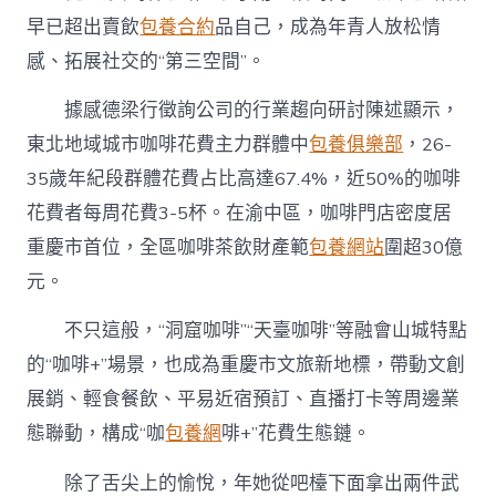
早已超出賣飲
包養合約
品自己，成為年青人放松情
感、拓展社交的“第三空間”。
據感德梁行徵詢公司的行業趨向研討陳述顯示，
東北地域城市咖啡花費主力群體中
包養俱樂部
，26-
35歲年紀段群體花費占比高達67.4%，近50%的咖啡
花費者每周花費3-5杯。在渝中區，咖啡門店密度居
重慶市首位，全區咖啡茶飲財產範
包養網站
圍超30億
元。
不只這般，“洞窟咖啡”“天臺咖啡”等融會山城特點
的“咖啡+”場景，也成為重慶市文旅新地標，帶動文創
展銷、輕食餐飲、平易近宿預訂、直播打卡等周邊業
態聯動，構成“咖
包養網
啡+”花費生態鏈。
除了舌尖上的愉悅，年她從吧檯下面拿出兩件武