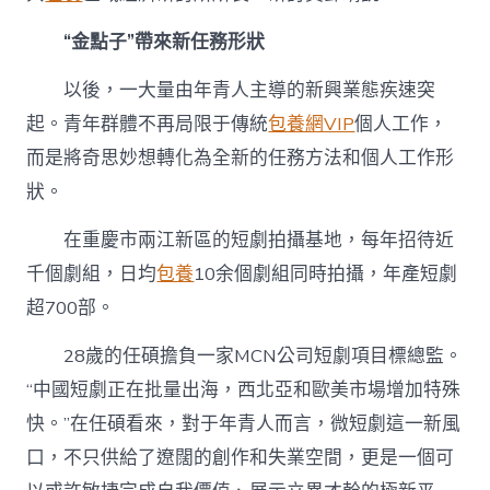
“金點子”帶來新任務形狀
以後，一大量由年青人主導的新興業態疾速突
起。青年群體不再局限于傳統
包養網VIP
個人工作，
而是將奇思妙想轉化為全新的任務方法和個人工作形
狀。
在重慶市兩江新區的短劇拍攝基地，每年招待近
千個劇組，日均
包養
10余個劇組同時拍攝，年產短劇
超700部。
28歲的任碩擔負一家MCN公司短劇項目標總監。
“中國短劇正在批量出海，西北亞和歐美市場增加特殊
快。”在任碩看來，對于年青人而言，微短劇這一新風
口，不只供給了遼闊的創作和失業空間，更是一個可