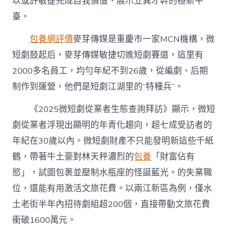
以或許敏捷完成自我價值、展示立異才幹的極新平
臺。
包養網評價
麥芽傳媒是重慶市一家MCN機構，微
短劇鼓起后，麥芽傳媒敏捷切進短劇賽道，這里有
2000多名員工，均勻年紀不到26歲，從編劇、后期
制作到運營，他們是短劇江湖里的“特種兵”。
《2025微短劇從業者生態查詢拜訪》顯示，微短
劇從業者浮現出顯明的年青化趨向，超七成受訪者的
年紀在30歲以內。微短劇財產不只能發明新這些千紙
鶴，帶著牛土豪對林天秤濃烈的
包養
「財富佔有
慾」，試圖包裹並壓制水瓶座的怪誕藍光。的失業職
位，還能有用激活文旅花費。以兩江新區為例，僅水
土老街半年內招待劇組超200個，直接帶動文旅花費‌
衝破1600萬元‌。