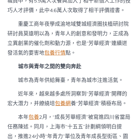
職員中，有5.9萬人次餐與加入了相干新個人工作的技
巧人才評價，此中4.6萬人次取得了相干評價證書。
重慶工商年夜學成渝地域雙城經濟圈扶植研討院
研討員莫遠明以為，青年人的創意和發明力，正成為
立異創業的催化劑和動力源，也是“芳華經濟”連續迸
發活氣的要害地
包養行情
點。
城市與青年之間的雙向奔赴
城市為青年供給舞臺，青年為城市注進活氣。
近年來，越來越多處所洞察到“芳華經濟”開釋的
宏大潛力，并繚繞培
包養網
養“芳華經濟”積極布局。
本年
包養
2月，“成長芳華經濟”被寫進四川省當局
任務陳述。同月，上海市“十五五”計劃綱領明白提
出，推進24小時“年青力”單位及青年成長型街區、園