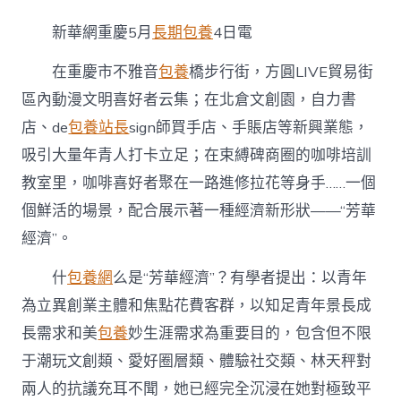
華
網
新華網重慶5月
長期包養
4日電
財
經
在重慶市不雅音
包養
橋步行街，方圓LIVE貿易街
察
看
區內動漫文明喜好者云集；在北倉文創園，自力書
丨
店、de
包養站長
sign師買手店、手賬店等新興業態，
開
釋
吸引大量年青人打卡立足；在束縛碑商圈的咖啡培訓
“芳
華
教室里，咖啡喜好者聚在一路進修拉花等身手……一個
經
個鮮活的場景，配合展示著一種經濟新形狀——“芳華
濟
甜
經濟”。
心
專
什
包養網
么是“芳華經濟”？有學者提出：以青年
包
為立異創業主體和焦點花費客群，以知足青年景長成
養
網”
長需求和美
包養
妙生涯需求為重要目的，包含但不限
活
氣〉
于潮玩文創類、愛好圈層類、體驗社交類、林天秤對
中
兩人的抗議充耳不聞，她已經完全沉浸在她對極致平