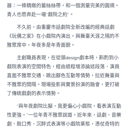
器：一條精緻的蕾絲絲帶，和一個測量完美的圓規。
青人也愿奔赴一場“戲院之約”。
不久前，由重慶市話劇院全新改編的經典話劇
《玩偶之家》在小戲院內演出。與舞臺天涯之隔的不
雅眾席中，年夜多是年青面貌。
主創職員表現，在從頭design劇本時，斟酌到小
戲院表演的空間特色，經由過程增添論述段落、演員
直面不雅眾交通、跳出腳色互動等情勢，拉近舞臺與
不雅眾的間隔。現場投影與實景扮演的融會，更打破
了傳統戲劇的表示情勢。
“與年夜劇院比擬，我更偏心小戲院，看表演互動
性更強。”一位年青不雅眾說道。近年來，話劇、音樂
劇、脫口秀、沉醉式表演等小戲院業態，憑仗奇特的