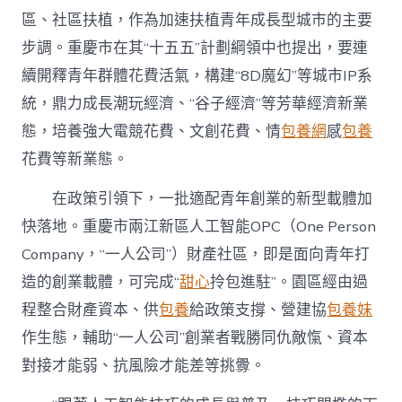
區、社區扶植，作為加速扶植青年成長型城市的主要
步調。重慶市在其“十五五”計劃綱領中也提出，要連
續開釋青年群體花費活氣，構建“8D魔幻”等城市IP系
統，鼎力成長潮玩經濟、“谷子經濟”等芳華經濟新業
態，培養強大電競花費、文創花費、情
包養網
感
包養
花費等新業態。
在政策引領下，一批適配青年創業的新型載體加
快落地。重慶市兩江新區人工智能OPC（One Person
Company，“一人公司”）財產社區，即是面向青年打
造的創業載體，可完成“
甜心
拎包進駐”。園區經由過
程整合財產資本、供
包養
給政策支撐、營建協
包養妹
作生態，輔助“一人公司”創業者戰勝同仇敵愾、資本
對接才能弱、抗風險才能差等挑釁。