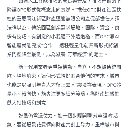
“跟著人工智能技巧的成長與普及，技巧門檻的下
降讓OPC形式從概念走向實際。”擔任OPC財產社區扶
植的重慶兩江新區財產運營無限公司產促部擔任人譚
法祥以為，傳統園區創業需求場地、團隊、資金，良
多有技巧、有創意的小我邁不外這道檻，而OPC靠AI
智能體就能完成“合作”，這種輕量化創業新形式將創
業門檻降至最低，成為滋養“芳華經濟”的泥土。
“新一代創業者更重視機動、自立，不想被傳統團
隊、場地約束，這個形式恰好貼合他們的需求，城市
也能是以吸引年青人才留上去。”譚法祥表現，OPC體
量小、轉向快，能專注更多細分範疇，為財產進級進
獻大批技巧和創意。
“好風仍需憑仗力。進一個步驟開釋‘芳華經濟’活
氣，要從場景花費轉向財產共創上發力，重構城市與