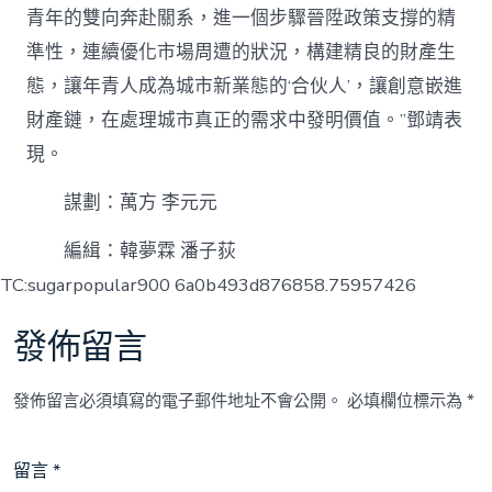
青年的雙向奔赴關系，進一個步驟晉陞政策支撐的精
準性，連續優化市場周遭的狀況，構建精良的財產生
態，讓年青人成為城市新業態的‘合伙人’，讓創意嵌進
財產鏈，在處理城市真正的需求中發明價值。”鄧靖表
現。
謀劃：萬方 李元元
編緝：韓夢霖 潘子荻
TC:sugarpopular900 6a0b493d876858.75957426
發佈留言
發佈留言必須填寫的電子郵件地址不會公開。
必填欄位標示為
*
留言
*