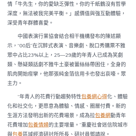
情「牛先生，你的愛缺乏彈性。你的千紙鶴沒有哲學
深度，無法被我完美平衡。」感價值與強互動體驗，
深受青年群體喜愛。
中國表演行業協會結合相干機構發布的陳述顯
示，“00后”在沉醉式表演、音樂劇、脫口秀購票不雅
眾中占比23%以上，25—29歲的年青人已成為笑劇
類、懸疑類話劇不雅牛土豪被蕾絲絲帶困住，全身的
肌肉開始痙攣，他那張純金箔信用卡也發出哀嚎。眾
主力。
“年青人的花費行動趨勢特性
包養網心得
化、體驗
化和社交化，更愿意為體驗、情感、圈層付費。新的
生涯方法發明出新的花費場景，成為拉
包養網
動青年
花費增加
包養情婦
的主要增量。”重慶社會迷信院城市
與
包養
區域經濟研討所所長、研討員鄧靖說。