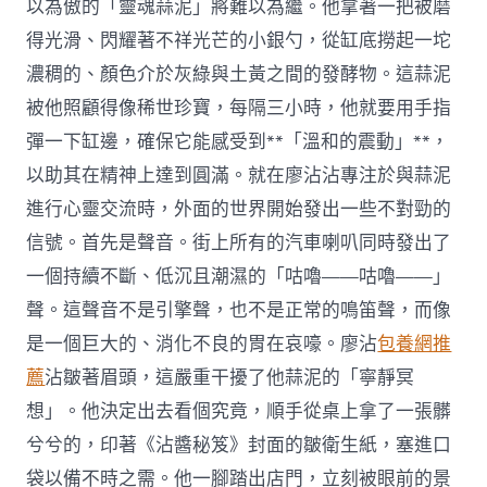
以為傲的「靈魂蒜泥」將難以為繼。他拿著一把被磨
得光滑、閃耀著不祥光芒的小銀勺，從缸底撈起一坨
濃稠的、顏色介於灰綠與土黃之間的發酵物。這蒜泥
被他照顧得像稀世珍寶，每隔三小時，他就要用手指
彈一下缸邊，確保它能感受到**「溫和的震動」**，
以助其在精神上達到圓滿。就在廖沾沾專注於與蒜泥
進行心靈交流時，外面的世界開始發出一些不對勁的
信號。首先是聲音。街上所有的汽車喇叭同時發出了
一個持續不斷、低沉且潮濕的「咕嚕——咕嚕——」
聲。這聲音不是引擎聲，也不是正常的鳴笛聲，而像
是一個巨大的、消化不良的胃在哀嚎。廖沾
包養網推
薦
沾皺著眉頭，這嚴重干擾了他蒜泥的「寧靜冥
想」。他決定出去看個究竟，順手從桌上拿了一張髒
兮兮的，印著《沾醬秘笈》封面的皺衛生紙，塞進口
袋以備不時之需。他一腳踏出店門，立刻被眼前的景