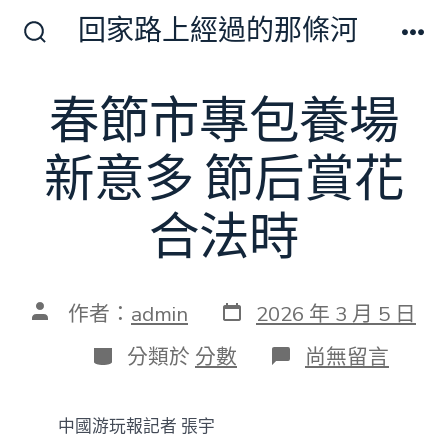
跳
回家路上經過的那條河
至
搜
選
尋
單
主
切
春節市專包養場
要
換
開
內
關
新意多 節后賞花
容
合法時
發
文
作者：
admin
2026 年 3 月 5 日
表
章
日
作
分
在
分類於
分數
尚無留言
期
者
類
〈春
節
市
中國游玩報記者 張宇
專