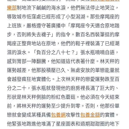
樂部
制地流下鹹鹹的海水淚，他們無法停止地哭泣，
導致城市低窪處已經形成了小型潟湖。那些摩羯座的
上班族，嚴格遵守著廣播中「摩羯座今天適合原地踏
步，否則將失去襪子」的指令。數百名西裝筆挺的摩
羯座正整齊地站在原地，他們的鞋子裡裝滿了已經潮
濕的淚水。「負百分之八十七？」張水瓶喃喃自語，
感到胃部一陣翻騰，他知道這代表著什麼。林天秤的
運勢越差，他那股積壓已久、無處安放的單戀能量就
會越發瘋狂地實體化。上次林天秤的戀愛運勢跌至百
分之二十，張水瓶就發現他的廚房裡長滿了巨大的、
形狀是林天秤側臉的粉紅色蘑菇。他必須在今天結束
前，將林天秤的運勢至少提升到零。否則，他那份單
戀就會變成某種具備
包養網
攻擊性
包養金額
的實體。
他緊張地跑進他堆滿了星座圖表和過期甜甜圈的地下