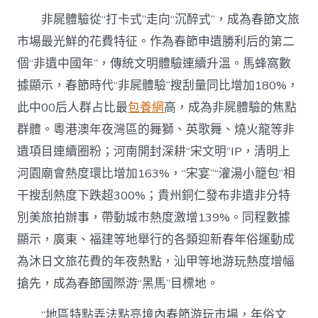
非屍體驗從“打卡式”走向“沉醉式”，成為春節文旅
市場最光鮮的花費特征。作為春節申遺勝利后的第二
個“非遺中國年”，傳統文明體驗連續升溫。馬蜂窩數
據顯示，春節時代“非屍體驗”搜刮量同比增加180%，
此中00后人群占比最
包養網
高，成為非屍體驗的焦點
群體。粵港澳年夜灣區的舞獅、英歌舞、燒火龍等非
遺項目連續圈粉；河南開封深耕“宋文明”IP，清明上
河園廟會熱度環比增加163%，“宋宴”“灌湯小籠包”相
干搜刮熱度下跌超300%；貴州銅仁發布非遺非分特
別美旅拍辦事，帶動城市熱度激增139%。同程數據
顯示，廣東、福建等地舉行的各類迎新春年俗運動成
為沐日文旅花費的年夜熱點，汕甲等地游玩熱度增幅
搶先，成為春節國際游“黑馬”目標地。
“地區特點弄法點亮境內春節游玩市場，年俗文