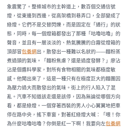
象震驚了。整條城市的主幹道上，數百個交通信號
燈，從東邊到西邊，從高架橋到巷弄口，全部變成了
綠燈。它們不是交替閃爍，而是固定在「通行」的狀
態，同時，每一個燈箱都發出了那種「咕嚕咕嚕」的
聲音，並且有一層淡淡的、熱氣騰騰的白霧從燈箱的
頂部冒
包養網
出，散發出一種難以名狀的——麵粉蒸
煮過頭的氣味。「麵粉焦慮？還是過度發酵？」廖沾
沾是個醬料學家，對所有食物相關的氣味都極度敏
感。他聞出來了，這是一種只有在極度巨大的麵團因
為壓力過大而散發出的氣味。街上的行人陷入了混
亂。汽車不知道該走還是該停，因為無論從哪個方向
看，都是綠燈。一個穿著西裝的男人小心翼翼地把車
停在路中央，搖下車窗，對著紅綠燈大喊：「喂！你
為什麼咕嚕咕嚕？你倒是紅一下啊！我要向左
包養網