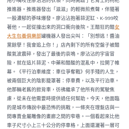
用小嘴咬住廖沾沾的衣領，同時開啟了它背上的枸杞
推進器。推進器發出「滋滋」的輕微煎煮聲，伴隨著
一股濃郁的蔘味爆發。廖沾沾抱著蒜泥缸、K-999咬
著他，一起從撞出來的洞口衝向後院。王醋狂的醋
女
大生包養俱樂部
罐機器人發出尖叫：「別想逃！醬油
黨餘孽！我會追上你！」店內剩下的所有空盤子被醋
酸氣波震碎，發出了最後的哀鳴。廖沾沾的宇宙冒
險，就在這片蒜泥、中藥和醋酸的混亂中，拉開了帷
幕。《平行泊車維度：車位爭奪戰》何手殘的人生，
被兩個巨大的陰影籠罩著：停車費，以及平行泊車。
他那輛老舊的掀背車，彷彿繼承了他所有的駕駛焦
慮，從未在他需要時提供過任何幫助。今天，他面臨
的是城市傳說中最恐怖的挑戰，一條夾在理髮店與一
間專賣金屬雕像的畫廊之間的窄巷。一個看起來比他
車子尺寸小上三十公分的停車格，上面還灑著一層可