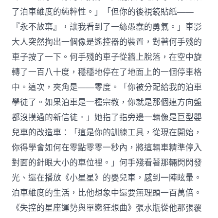
了泊車維度的純粹性。」「但你的後視鏡貼紙——
『永不放棄』，讓我看到了一絲愚蠢的勇氣。」車影
大人突然掏出一個像是遙控器的裝置，對著何手殘的
車子按了一下。何手殘的車子從牆上脫落，在空中旋
轉了一百八十度，穩穩地停在了地面上的一個停車格
中。這次，夾角是——零度。「你被分配給我的泊車
學徒了。如果泊車是一種宗教，你就是那個連方向盤
都沒摸過的新信徒。」她指了指旁邊一輛像是巨型嬰
兒車的改造車：「這是你的訓練工具，從現在開始，
你得學會如何在零點零零一秒內，將這輛車精準停入
對面的針眼大小的車位裡。」何手殘看著那輛閃閃發
光、還在播放《小星星》的嬰兒車，感到一陣眩暈。
泊車維度的生活，比他想象中還要無理頭一百萬倍。
《失控的星座運勢與單戀狂想曲》張水瓶從他那張覆