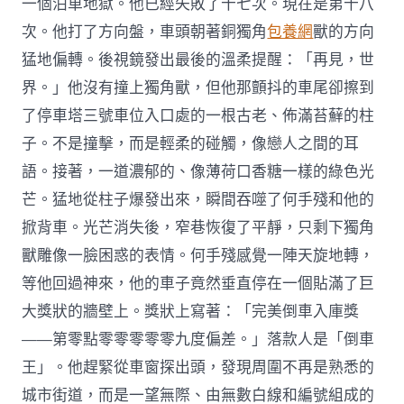
一個泊車地獄。他已經失敗了十七次。現在是第十八
次。他打了方向盤，車頭朝著銅獨角
包養網
獸的方向
猛地偏轉。後視鏡發出最後的溫柔提醒：「再見，世
界。」他沒有撞上獨角獸，但他那顫抖的車尾卻擦到
了停車塔三號車位入口處的一根古老、佈滿苔蘚的柱
子。不是撞擊，而是輕柔的碰觸，像戀人之間的耳
語。接著，一道濃郁的、像薄荷口香糖一樣的綠色光
芒。猛地從柱子爆發出來，瞬間吞噬了何手殘和他的
掀背車。光芒消失後，窄巷恢復了平靜，只剩下獨角
獸雕像一臉困惑的表情。何手殘感覺一陣天旋地轉，
等他回過神來，他的車子竟然垂直停在一個貼滿了巨
大獎狀的牆壁上。獎狀上寫著：「完美倒車入庫獎
——第零點零零零零零九度偏差。」落款人是「倒車
王」。他趕緊從車窗探出頭，發現周圍不再是熟悉的
城市街道，而是一望無際、由無數白線和編號組成的