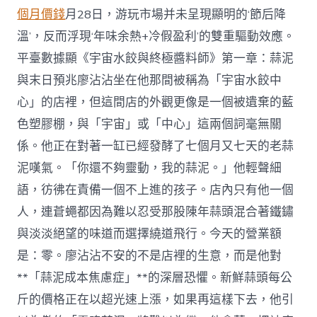
個月價錢
月28日，游玩市場并未呈現顯明的‘節后降
溫’，反而浮現‘年味余熱+冷假盈利’的雙重驅動效應。
平臺數據顯《宇宙水餃與終極醬料師》第一章：蒜泥
與末日預兆廖沾沾坐在他那間被稱為「宇宙水餃中
心」的店裡，但這間店的外觀更像是一個被遺棄的藍
色塑膠棚，與「宇宙」或「中心」這兩個詞毫無關
係。他正在對著一缸已經發酵了七個月又七天的老蒜
泥嘆氣。「你還不夠靈動，我的蒜泥。」他輕聲細
語，彷彿在責備一個不上進的孩子。店內只有他一個
人，連蒼蠅都因為難以忍受那股陳年蒜頭混合著鐵鏽
與淡淡絕望的味道而選擇繞道飛行。今天的營業額
是：零。廖沾沾不安的不是店裡的生意，而是他對
**「蒜泥成本焦慮症」**的深層恐懼。新鮮蒜頭每公
斤的價格正在以超光速上漲，如果再這樣下去，他引