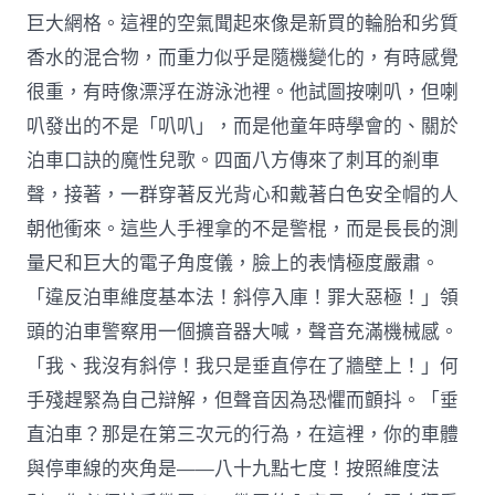
巨大網格。這裡的空氣聞起來像是新買的輪胎和劣質
香水的混合物，而重力似乎是隨機變化的，有時感覺
很重，有時像漂浮在游泳池裡。他試圖按喇叭，但喇
叭發出的不是「叭叭」，而是他童年時學會的、關於
泊車口訣的魔性兒歌。四面八方傳來了刺耳的剎車
聲，接著，一群穿著反光背心和戴著白色安全帽的人
朝他衝來。這些人手裡拿的不是警棍，而是長長的測
量尺和巨大的電子角度儀，臉上的表情極度嚴肅。
「違反泊車維度基本法！斜停入庫！罪大惡極！」領
頭的泊車警察用一個擴音器大喊，聲音充滿機械感。
「我、我沒有斜停！我只是垂直停在了牆壁上！」何
手殘趕緊為自己辯解，但聲音因為恐懼而顫抖。「垂
直泊車？那是在第三次元的行為，在這裡，你的車體
與停車線的夾角是——八十九點七度！按照維度法