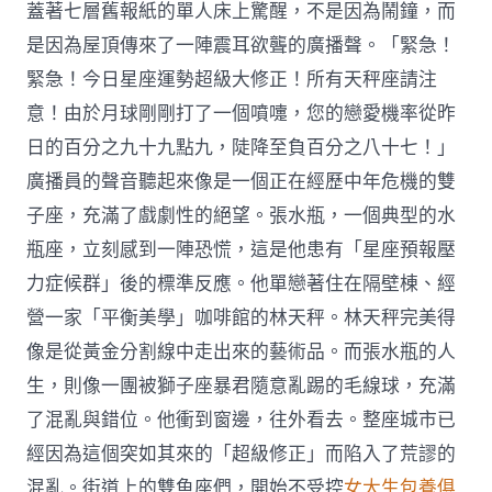
蓋著七層舊報紙的單人床上驚醒，不是因為鬧鐘，而
是因為屋頂傳來了一陣震耳欲聾的廣播聲。「緊急！
緊急！今日星座運勢超級大修正！所有天秤座請注
意！由於月球剛剛打了一個噴嚏，您的戀愛機率從昨
日的百分之九十九點九，陡降至負百分之八十七！」
廣播員的聲音聽起來像是一個正在經歷中年危機的雙
子座，充滿了戲劇性的絕望。張水瓶，一個典型的水
瓶座，立刻感到一陣恐慌，這是他患有「星座預報壓
力症候群」後的標準反應。他單戀著住在隔壁棟、經
營一家「平衡美學」咖啡館的林天秤。林天秤完美得
像是從黃金分割線中走出來的藝術品。而張水瓶的人
生，則像一團被獅子座暴君隨意亂踢的毛線球，充滿
了混亂與錯位。他衝到窗邊，往外看去。整座城市已
經因為這個突如其來的「超級修正」而陷入了荒謬的
混亂。街道上的雙魚座們，開始不受控
女大生包養俱