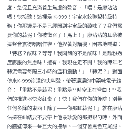
度、急促且充滿養生焦慮的聲音。「喂！是廖沾沾
嗎！快接聽！這裡是 K-999！宇宙水餃聯盟特級特
務！你那邊是不是已經聞到宇宙級的酸味了？我們需
要你的蒜泥！你被徵召了！馬上！」廖沾沾的耳朵被
這聲音震得嗡嗡作響，他捏著對講機，困惑地喊道：
「特務？酸味？等等！我聞到的不是酸味！是麵粉過
度膨脹的焦慮味！還有，我現在走不開！我的陳年老
蒜泥需要每隔三小時的溫和震動！」「蒜泥？」對面
傳來K-999崩潰的尖叫聲，帶著濃濃的中藥味電子雜
音：「重點不是蒜泥！重點是**時空正在彎曲！**我
們的推進器快沒紅棗了！快！我們在你的後院！別帶
任何多餘的東西！除了——你那缸蒜泥！」就在廖沾
沾還在糾結要不要帶上他最珍愛的那把銀勺時，外面
的牆壁傳來一聲巨大的撞擊。一個穿著黑色燕尾服、