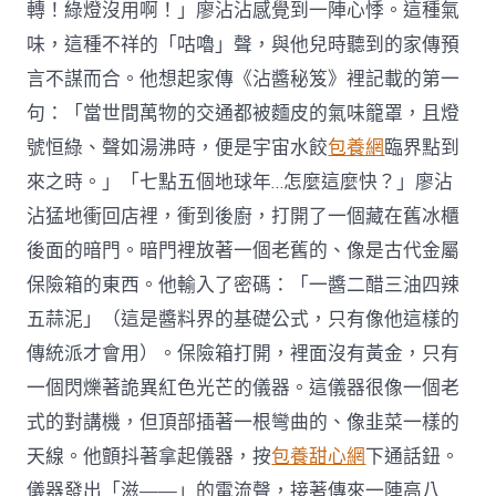
轉！綠燈沒用啊！」廖沾沾感覺到一陣心悸。這種氣
味，這種不祥的「咕嚕」聲，與他兒時聽到的家傳預
言不謀而合。他想起家傳《沾醬秘笈》裡記載的第一
句：「當世間萬物的交通都被麵皮的氣味籠罩，且燈
號恒綠、聲如湯沸時，便是宇宙水餃
包養網
臨界點到
來之時。」「七點五個地球年…怎麼這麼快？」廖沾
沾猛地衝回店裡，衝到後廚，打開了一個藏在舊冰櫃
後面的暗門。暗門裡放著一個老舊的、像是古代金屬
保險箱的東西。他輸入了密碼：「一醬二醋三油四辣
五蒜泥」（這是醬料界的基礎公式，只有像他這樣的
傳統派才會用）。保險箱打開，裡面沒有黃金，只有
一個閃爍著詭異紅色光芒的儀器。這儀器很像一個老
式的對講機，但頂部插著一根彎曲的、像韭菜一樣的
天線。他顫抖著拿起儀器，按
包養甜心網
下通話鈕。
儀器發出「滋——」的電流聲，接著傳來一陣高八