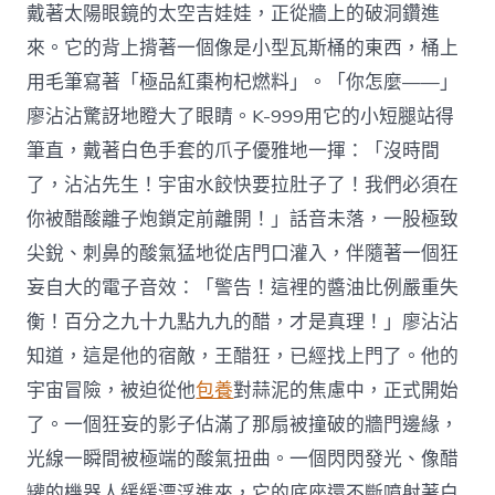
戴著太陽眼鏡的太空吉娃娃，正從牆上的破洞鑽進
來。它的背上揹著一個像是小型瓦斯桶的東西，桶上
用毛筆寫著「極品紅棗枸杞燃料」。「你怎麼——」
廖沾沾驚訝地瞪大了眼睛。K-999用它的小短腿站得
筆直，戴著白色手套的爪子優雅地一揮：「沒時間
了，沾沾先生！宇宙水餃快要拉肚子了！我們必須在
你被醋酸離子炮鎖定前離開！」話音未落，一股極致
尖銳、刺鼻的酸氣猛地從店門口灌入，伴隨著一個狂
妄自大的電子音效：「警告！這裡的醬油比例嚴重失
衡！百分之九十九點九九的醋，才是真理！」廖沾沾
知道，這是他的宿敵，王醋狂，已經找上門了。他的
宇宙冒險，被迫從他
包養
對蒜泥的焦慮中，正式開始
了。一個狂妄的影子佔滿了那扇被撞破的牆門邊緣，
光線一瞬間被極端的酸氣扭曲。一個閃閃發光、像醋
罐的機器人緩緩漂浮進來，它的底座還不斷噴射著白