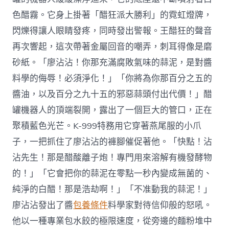
色醋霧。它身上掛著「醋狂派大勝利」的霓虹燈牌，
閃爍得讓人眼睛發疼，同時發出警報。王醋狂的聲音
再次響起，這次帶著金屬回音的嘲弄，刺耳得像是磨
砂紙。「廖沾沾！你那充滿腐敗氣味的蒜泥，是對醬
料學的侮辱！必須淨化！」「你將為你那百分之五的
醬油，以及百分之九十五的邪惡蒜頭付出代價！」醋
罐機器人的頂端裂開，露出了一個巨大的管口，正在
聚積藍色光芒。K-999特務用它穿著燕尾服的小爪
子，一把抓住了廖沾沾的褲腳催促著他。「快點！沾
沾先生！那是醋酸離子炮！專門用來溶解有機發酵物
的！」「它會把你的蒜泥在零點一秒內變成無菌的、
純淨的白醋！那是浩劫啊！」「不准動我的蒜泥！」
廖沾沾發出了醬
包養條件
料學家對待信仰般的怒吼。
他以一種專業包水餃的極限速度，從旁邊的麵粉堆中