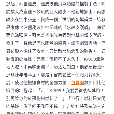
抓起了兩團麵皮。麵皮被他用氣功般的捏製手法，瞬
間擴大成直徑三公尺的巨大麵皮。他猛地擲出，兩張
麵皮在空中交疊，變成一個半透明的防禦護盾。這就
是家傳《沾醬秘笈》中記載的「水餃皮護盾」，薄韌
而充滿彈性。藍色離子炮光束猛烈地擊中麵皮護盾，
發出了一聲像是汽水開蓋的聲音。護盾劇烈震動，但
奇蹟般地擋住了攻擊，只是散發出濃郁的麵香。「這
麵皮的延展性！完美！但撐不了太久！」K-999焦急
地大喊，中藥味更濃了。廖沾沾知道，他必須帶走他
那缸陳年老蒜泥，那是宇宙的希望。他跑到蒜泥缸
前，使出他搬運食材的全部力量，
包養網
將那口比他
還胖的缸抱起。「走！K-999！我們要從後院逃跑！
別再管你的紅棗枸杞燃料了！」「不行！燃料是文明
的基礎！沒了紅棗我飛不遠！」吉娃娃特務抗議。它