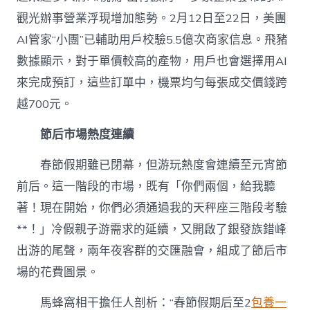
觀光辦事營業浮現增加態勢。2月12日至22日，美團
AI管家“小團”已輔助用戶校驗5.5億次商家信息。飛豬
數據顯示，對于單價較高的產物，用戶也會選擇用AI
來完成預訂，這些訂單中，機票均勻每張成交價錢跨
越700元。
節后市場熱度連續
春節假期雖已閉幕，但游玩熱度會連續至元宵節
前后。這一階段的市場，既有「你們兩個，給我聽
著！現在開始，你們必須通過我的天秤座三階段考驗
**！」冷假親子游需求的延續，又開啟了銀發族錯峰
出游的尾聲，兩年夜客群的交匯融會，組成了節后市
場的花費圖景。
馬蜂窩相干擔任人剖析：“春節假期后至2
包養一