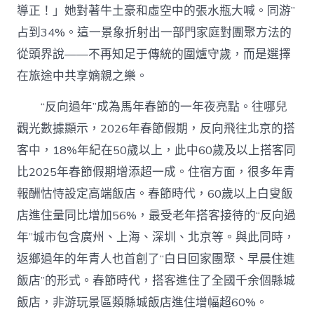
導正！」她對著牛土豪和虛空中的張水瓶大喊。同游”
占到34%。這一景象折射出一部門家庭對團聚方法的
從頭界說——不再知足于傳統的圍爐守歲，而是選擇
在旅途中共享嫡親之樂。
“反向過年”成為馬年春節的一年夜亮點。往哪兒
觀光數據顯示，2026年春節假期，反向飛往北京的搭
客中，18%年紀在50歲以上，此中60歲及以上搭客同
比2025年春節假期增添超一成。住宿方面，很多年青
報酬怙恃設定高端飯店。春節時代，60歲以上白叟飯
店進住量同比增加56%，最受老年搭客接待的“反向過
年”城市包含廣州、上海、深圳、北京等。與此同時，
返鄉過年的年青人也首創了“白日回家團聚、早晨住進
飯店”的形式。春節時代，搭客進住了全國千余個縣城
飯店，非游玩景區類縣城飯店進住增幅超60%。