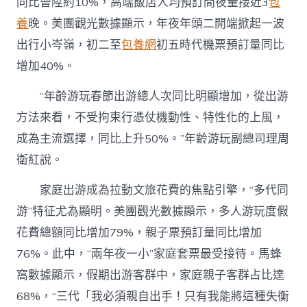
同比晉陞約10%，高端飯店人均預訂間夜量接近3
包
養
晚。美團觀光數據顯示，年夜年頭二開端掀起一波
出行小岑嶺，初二至
包養網
初五時代機票預訂量同比
增加40%。
“年齡游玩春節出游總人次同比明顯增加，從出游
方法來看，不受拘束行憑仗機動性、特性化的上風，
成為主流選擇，同比上升50%。”年齡游玩副總司理周
衛紅說。
家庭出游成為拉動文旅花費的焦點引擎，“多代同
游”特征尤為顯明。美團觀光數據顯示，多人游玩度假
花費總額同比增加79%，親子票預訂量同比增加
76%。此中，“兩年夜一小”家庭套票最受接待。馬蜂
窩數據顯示，假期出游客群中，家庭親子客群占比達
68%，“三代「我必須親自出手！只有我能將這種失衡