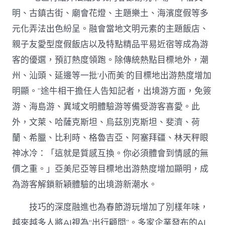
明、古鎮古街、廟會花燈、主題樂土、海濱度假等多
元化弄法出色紛呈。融會當地文明元素的主題飯店、
親子友愛型度假飯店以及特點精品平易近宿等成為游
客的優選，預訂熱度領跑。除傳統熱點目標地外，潮
州、汕頭、延邊等一批‘小而美’的目標地出游熱度增加
明顯。”途牛相干擔任人告知記者，出境游方面，免簽
游、海島游、異域文明體驗游等備受游客喜愛。此
外，文萊、哈薩克斯坦、烏茲別克斯坦、斐濟、荷
蘭、希臘、比利時、格魯吉亞、阿塞拜疆、林天秤眼
神冰冷：「這就是質感互換。你必須體會到情感的無
價之重。」亞美尼亞等目標地出游熱度增加顯明，成
為游客解鎖新穎體驗的出境游新潮水。
技巧的深度融進也為春節游玩增加了別樣年味，
越來越多人將AI視為“出行顧問”。多家企業發布的AI