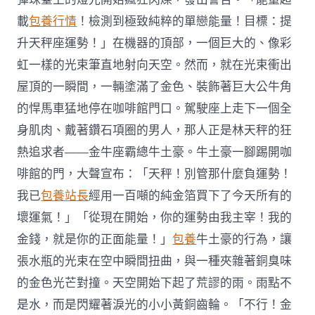
載
包養行情
！檢測到極致純粹的單戀能量！目標：提
升天秤座運勢！」在機器的頂部，一個巨大的、像彩
虹一樣的光束筆直地射向天空。然而，就在光束衝出
屋頂的一瞬間，一輛塗滿了金色、裝飾著巨大公牛角
的悍馬車猛地停在咖啡館門口。駕駛座上走下一個全
身肌肉、戴著鑽石項圈的男人，那人正是林天秤的狂
熱追求者——金牛座霸總牛土豪。牛土豪一腳踢開咖
啡館的門，大聲宣布：「天秤！別管那什麼負運勢！
我已
包養站長
經用一百噸的純金箔買下了今天所有的
壞運氣！」「從現在開始，你的運勢由我主宰！我的
金錢，就是你的正面能量！」
包養
牛土豪的行為，讓
張水瓶的光束在空中瞬間扭曲，與一種夾雜著銅臭味
的金色光芒對撞。天空開始下起了荒謬的雨。雨點不
是水，而是閃耀著淚光的小小黃銅齒輪。「不行！金