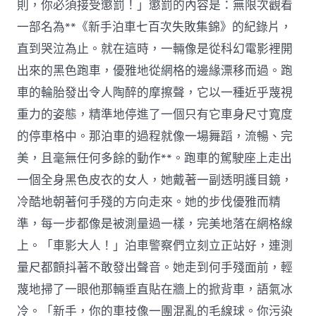
則，你必須接受懲罰！」懲罰的內容是：無限次觀看
一部名為**《新手泊車七百次失敗集錦》的紀錄片，
直到哭泣為止。就在這時，一輛像是從科幻電影裡開
出來的黑色跑車，優雅地從網格的邊緣漂移而過。跑
車的輪胎發出令人陶醉的摩擦聲，它以一種近乎蔑視
重力的姿態，精準地停進了一個只有它車身尺寸寬度
的停車格中。那泊車的過程就像一場舞蹈，流暢、完
美，且毫無任何多餘的動作**。跑車的駕駛座上走出
一個全身黑色皮衣的女人，她戴著一副透明護目鏡，
冷酷地朝著何手殘的方向走來。她的步伐優雅而精
準，每一步都像是被測量過一樣，完美地落在網格線
上。「車影大人！」泊車警察們立刻立正站好，連測
量尺都顫抖著不敢發出聲音。她走到何手殘面前，輕
蔑地掃了一眼他那輛垂直貼在牆上的掀背車，語氣冰
冷。「新手，你的車技像一團混亂的毛線球。你污染