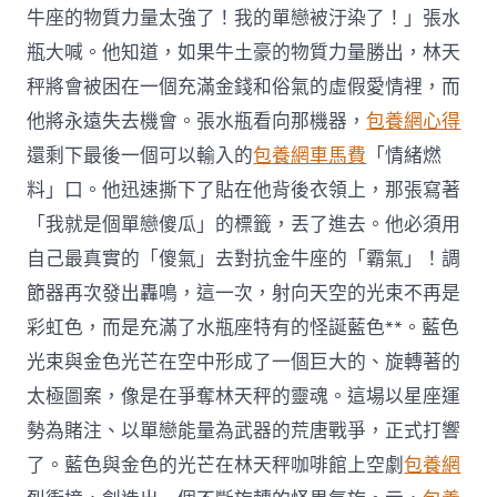
牛座的物質力量太強了！我的單戀被汙染了！」張水
瓶大喊。他知道，如果牛土豪的物質力量勝出，林天
秤將會被困在一個充滿金錢和俗氣的虛假愛情裡，而
他將永遠失去機會。張水瓶看向那機器，
包養網心得
還剩下最後一個可以輸入的
包養網車馬費
「情緒燃
料」口。他迅速撕下了貼在他背後衣領上，那張寫著
「我就是個單戀傻瓜」的標籤，丟了進去。他必須用
自己最真實的「傻氣」去對抗金牛座的「霸氣」！調
節器再次發出轟鳴，這一次，射向天空的光束不再是
彩虹色，而是充滿了水瓶座特有的怪誕藍色**。藍色
光束與金色光芒在空中形成了一個巨大的、旋轉著的
太極圖案，像是在爭奪林天秤的靈魂。這場以星座運
勢為賭注、以單戀能量為武器的荒唐戰爭，正式打響
了。藍色與金色的光芒在林天秤咖啡館上空劇
包養網