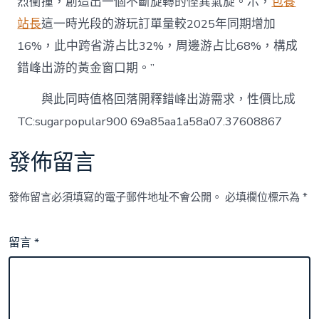
烈衝撞，創造出一個不斷旋轉的怪異氣旋。示，
包養
站長
這一時光段的游玩訂單量較2025年同期增加
16%，此中跨省游占比32%，周邊游占比68%，構成
錯峰出游的黃金窗口期。”
與此同時值格回落開釋錯峰出游需求，性價比成
TC:sugarpopular900 69a85aa1a58a07.37608867
發佈留言
發佈留言必須填寫的電子郵件地址不會公開。
必填欄位標示為
*
留言
*