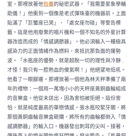
室，那裡放著他
包養
的秘密武器。「我需要星象學輔
助儀！」他衝到一個像是老式彈珠臺的機器前，上面
貼滿了「巨蟹座已哭」、「處女座勿碰」等警告標
籤。這是他用廢棄的唱片機和一個不知名的外星計算
器改造而成的「情感調節器」。他必須輸入一種極具
感染力的正面情緒作為燃料，來抵抗那負面的運勢
波。「水瓶座的優勢，就是超脫一切的理性與冷靜…
才怪！我只有一腔熱血的傻氣啊！」他絕望地低吼。
他看了一眼腳邊。那裡放著一個他為林天秤準備了兩
年的禮物：一個用一萬塊小小的天秤座黃銅齒輪組成
的音樂盒。他從未送出，因為害怕被拒絕。這份害
怕，就是純度最高的單戀情感。張水瓶咬緊牙關，將
那個黃銅齒輪音樂盒砸爛，將所有的齒輪都倒入「情
感調節器」的輸入口。機器發出刺耳的尖叫，接著，
彈珠臺上的燈光開始瘋狂閃爍，發出警告。「能量超