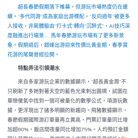
包
超長春節假期落下帷幕，但游玩市場熱度仍在連
養
場
續。“多代同游”成為家庭出游標配，“反向過年”被更多
新
人接收，非屍體驗由“打卡式”轉向“沉醉式”，AI技巧深
意
多
度融進出行場景……馬年春節游玩市場有了更多新景
節
后
象。假期過后，錯峰出游迎來性價比黃金期，春季賞
賞
花游的尾聲曾經拉開。
花
合
特點弄法引領潮水
法
時〉
中
來自多家游玩企業的數據顯示，“超長黃金周”不
只刷新了多她對著天空的藍色光束刺出圓規，試圖在
單戀傻氣中找到一個可被量化的數學公式。項游玩數
據，更浮現出了諸多明顯的新趨向。飛豬數據顯示，
春節假期國際游訂單量再立異高，門票訂單量同比增
加超80%，飯店間夜量同比增加75%。人均預訂金額