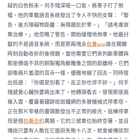
疑的白色粉末。何手殘深吸一口氣。將車子打了倒
檔。他的車載語音系統發出了令人不快的女聲：「警
告，後方障礙物距離：無限趨近於零。」「請考慮放
棄治療。」他忽略了警告，開始緩慢地倒車。他最討
厭的不是語音系統，而是那兩塊永
包養app
遠在關鍵
時刻自動收折的後視鏡。當他需要它們來判斷車體與
那座價值不菲的銅製獨角獸雕像之間的距離時，它們
卻像兩片羞澀的耳朵一樣，優雅地縮了回去。同時發
出低語：「你還是別看了，反正你也停不好。」何手
殘感覺心臟快要跳出來了。他轉頭看去，發現那座高
聳入雲、覆蓋著鏽跡斑斑鐵網的多層機械式停車塔，
正在那片窄巷的盡頭散發出不正常的綠光。這棟停車
塔是個
包養合約
異類，它的三號車位始終空著，並且
傳說只要有人敢在它面前失敗十八次，就會被傳送到