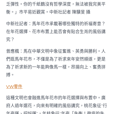
乏彈性。你的千紙鶴沒有哲學深度，無法被我完美平
衡。」市平易近觀賞。中新社記者 陳驥旻 攝
中新社記者：馬年花市承載著哪些獨特的祈福寄意？
在年花選擇、花市布置上能否會有貼合生肖的風俗講
究？
曾應楓：馬在中華文明中象征奮進、英勇與勝利。人
們逛馬年花市，不僅是為了祈求來年安然順遂，更是
為了祈求新的一年能夠像馬一樣，昂揚向上、奮勇拼
搏。
VW零件
這種文明也會融進馬年花市的年花選擇與布置中。廣
府人過年選花，向來有明確的風俗講究，桃花象征“行
年夜運、招好運”，年桔象征“年夜「失衡！徹底的失