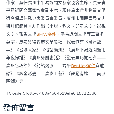
作家，歷任廣州市平易近間文藝家協會主席，廣東省
平易近間文藝家協會副主席，現任廣東省非物質文明
遺產保護任務專家委員會委員、廣州市國民當局文史
研討館館員。創作出書小說、散文、兒童文學、影視
文學、報告文學
BMW零件
、平易近間文學等三百多
萬字，屢次獲得省市文學獎項。代表作有《廣州故
事》《省港人家》《俗話廣州》《廣州平易近間藝術
年夜掃描》《廣州牙雕史話》《纖云弄巧擺七夕——
廣州乞巧節》《龍船競渡——端午
Bentley零件
賽龍
船》《織金彩瓷——廣彩工藝》《舞動南邊——南派
醒獅》等。
TC:osder9follow7 69a4664519efe6.15322386
發佈留言