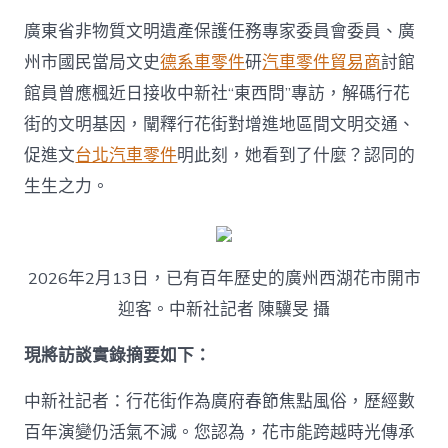
汽
廣東省非物質文明遺產保護任務專家委員會委員、廣
車
命
州市國民當局文史
德系車零件
研
汽車零件貿易商
討館
力？〉
館員曾應楓近日接收中新社“東西問”專訪，解碼行花
中
街的文明基因，闡釋行花街對增進地區間文明交通、
促進文
台北汽車零件
明此刻，她看到了什麼？認同的
生生之力。
2026年2月13日，已有百年歷史的廣州西湖花市開市
迎客。中新社記者 陳驥旻 攝
現將訪談實錄摘要如下：
中新社記者：行花街作為廣府春節焦點風俗，歷經數
百年演變仍活氣不減。您認為，花市能跨越時光傳承