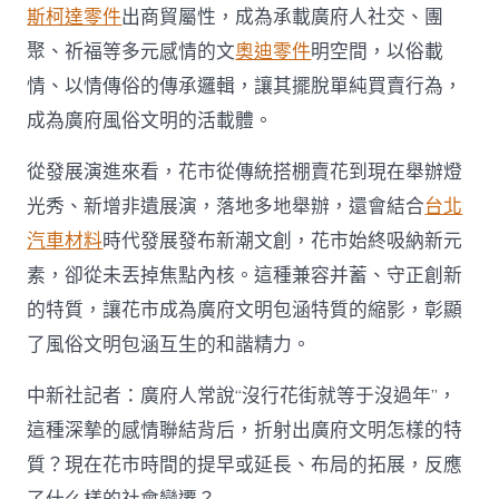
斯柯達零件
出商貿屬性，成為承載廣府人社交、團
聚、祈福等多元感情的文
奧迪零件
明空間，以俗載
情、以情傳俗的傳承邏輯，讓其擺脫單純買賣行為，
成為廣府風俗文明的活載體。
從發展演進來看，花市從傳統搭棚賣花到現在舉辦燈
光秀、新增非遺展演，落地多地舉辦，還會結合
台北
汽車材料
時代發展發布新潮文創，花市始終吸納新元
素，卻從未丟掉焦點內核。這種兼容并蓄、守正創新
的特質，讓花市成為廣府文明包涵特質的縮影，彰顯
了風俗文明包涵互生的和諧精力。
中新社記者：廣府人常說“沒行花街就等于沒過年”，
這種深摯的感情聯結背后，折射出廣府文明怎樣的特
質？現在花市時間的提早或延長、布局的拓展，反應