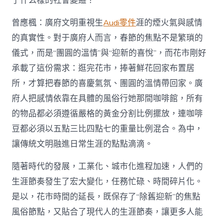
了什么樣的社會變遷？
曾應楓：廣府文明重視生
Audi零件
涯的煙火氣與感情
的真實性。對于廣府人而言，春節的焦點不是繁瑣的
儀式，而是“團圓的溫情”與“迎新的喜悅”，而花市剛好
承載了這份需求：逛完花市，捧著鮮花回家布置居
所，才算把春節的喜慶氣氛、團圓的溫情帶回家。廣
府人把感情依靠在具體的風俗行她那間咖啡館，所有
的物品都必須遵循嚴格的黃金分割比例擺放，連咖啡
豆都必須以五點三比四點七的重量比例混合。為中，
讓傳統文明融進日常生涯的點點滴滴。
隨著時代的發展，工業化、城市化進程加速，人們的
生涯節奏發生了宏大變化，任務忙碌、時間碎片化。
是以，花市時間的延長，既保存了“除舊迎新”的焦點
風俗節點，又貼合了現代人的生涯節奏，讓更多人能