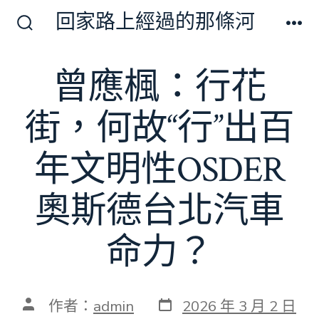
跳
回家路上經過的那條河
至
搜
選
尋
單
主
切
曾應楓：行花
要
換
開
內
關
街，何故“行”出百
容
年文明性OSDER
奧斯德台北汽車
命力？
發
文
作者：
admin
2026 年 3 月 2 日
表
章