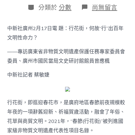
日
作
分
在
分類於
分數
尚無留言
期
者
類
〈曾
應
楓：
中新社廣州2月17日電 題：行花街，何故“行”出百年
行
花
文明性命力？
街，
何
——專訪廣東省非物質文明遺產保護任務專家委員會
故
“行”
委員、廣州市國民當局文史研討館館員曾應楓
出
百
中新社記者 蔡敏婕
年
文
明
性
行花街，即逛迎春花市，是廣府地區春節前夜規模較
OSDER
奧
年夜的一項辭舊迎新、祈福賀歲活動，融會了年俗、
斯
德
花草與商貿文明。2021年，“春節(行花街)”被列進國
台
家級非物質文明遺產代表性項目名錄。
北