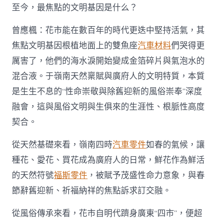
至今，最焦點的文明基因是什么？
曾應楓：花市能在數百年的時代更迭中堅持活氣，其
焦點文明基因根植地面上的雙魚座
汽車材料
們哭得更
厲害了，他們的海水淚開始變成金箔碎片與氣泡水的
混合液。于嶺南天然稟賦與廣府人的文明特質，本質
是生生不息的“性命崇敬與除舊迎新的風俗崇奉”深度
融會，這與風俗文明與生俱來的生涯性、根脈性高度
契合。
從天然基礎來看，嶺南四時
汽車零件
如春的氣候，讓
種花、愛花、買花成為廣府人的日常，鮮花作為鮮活
的天然符號
福斯零件
，被賦予茂盛性命力意象，與春
節辭舊迎新、祈福納祥的焦點訴求訂交融。
從風俗傳承來看，花市自明代躋身廣東“四市”，便超