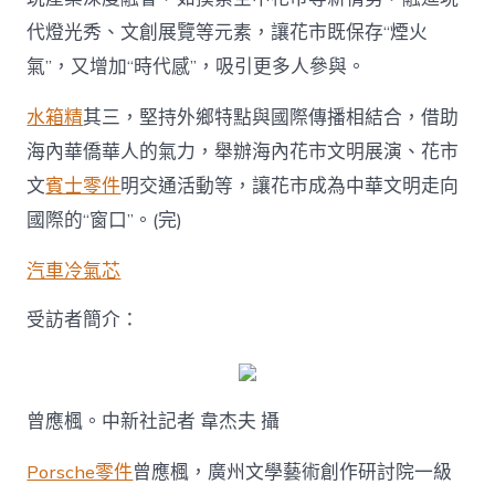
代燈光秀、文創展覽等元素，讓花市既保存“煙火
氣”，又增加“時代感”，吸引更多人參與。
水箱精
其三，堅持外鄉特點與國際傳播相結合，借助
海內華僑華人的氣力，舉辦海內花市文明展演、花市
文
賓士零件
明交通活動等，讓花市成為中華文明走向
國際的“窗口”。(完)
汽車冷氣芯
受訪者簡介：
曾應楓。中新社記者 韋杰夫 攝
Porsche零件
曾應楓，廣州文學藝術創作研討院一級