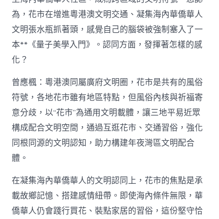
為，花市在增進粵港澳文明交通、凝集海內華僑華人
文明張水瓶抓著頭，感覺自己的腦袋被強制塞入了一
本**《量子美學入門》。認同方面，發揮著怎樣的感
化？
曾應楓：粵港澳同屬廣府文明圈，花市是共有的風俗
符號，各地花市雖有地區特點，但風俗內核與祈福寄
意分歧，以“花市”為通用文明載體，讓三地平易近眾
構成配合文明空間，通過互逛花市、交通習俗，強化
同根同源的文明認知，助力構建年夜灣區文明配合
體。
在凝集海內華僑華人的文明認同上，花市的焦點是承
載故鄉記憶、搭建感情紐帶。即使海內條件無限，華
僑華人仍會踐行買花、裝點家居的習俗，這份堅守恰