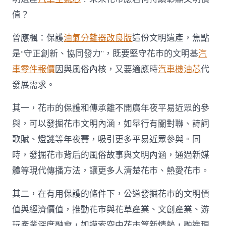
值？
曾應楓：保護
油氣分離器改良版
這份文明遺產，焦點
是“守正創新、協同發力”，既要堅守花市的文明基
汽
車零件報價
因與風俗內核，又要適應時
汽車機油芯
代
發展需求。
其一，花市的保護和傳承離不開廣年夜平易近眾的參
與，可以發掘花市文明內涵，如舉行有關對聯、詩詞
歌賦、燈謎等年夜賽，吸引更多平易近眾參與。同
時，發掘花市背后的風俗故事與文明內涵，通過新媒
體等現代傳播方法，讓更多人清楚花市、熱愛花市。
其二，在有用保護的條件下，公道發掘花市的文明價
值與經濟價值，推動花市與花草產業、文創產業、游
玩產業深度融會，如摸索空中花市等新情勢，融進現