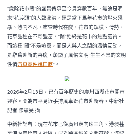
“歲除花市鬧”的盛景傳承至今貫穿數百年。無論是明
末“花渡頭”的人聲鼎沸，還是當下馬年花市的燈火殘
暴、熱鬧不凡，盡管時代在變，花市的規模、情勢、
花草品種在不斷豐富，“鬧”始終是花市的焦點氣質。
而這種“鬧”不是喧囂，而是人與人之間的溫情互動，
是辭舊迎新的喜慶，彰顯了風俗文明“生生不息的文明
性情
汽車零件進口商
”。
2026年2月13日，已有百年歷史的廣州西湖花市開市
迎客。圖為市平易近手持風車逛花市迎新春。中新社
記者 陳驥旻 攝
中新社記者：現在花市已從廣州走向珠三角、港澳甚
至海內華僑華人社區，成為跨區域的文明符號。您認