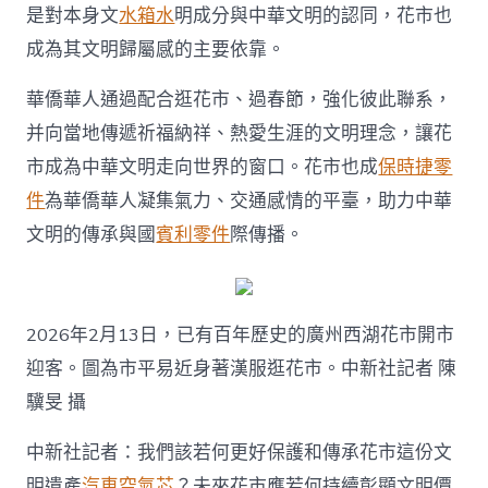
是對本身文
水箱水
明成分與中華文明的認同，花市也
成為其文明歸屬感的主要依靠。
華僑華人通過配合逛花市、過春節，強化彼此聯系，
并向當地傳遞祈福納祥、熱愛生涯的文明理念，讓花
市成為中華文明走向世界的窗口。花市也成
保時捷零
件
為華僑華人凝集氣力、交通感情的平臺，助力中華
文明的傳承與國
賓利零件
際傳播。
2026年2月13日，已有百年歷史的廣州西湖花市開市
迎客。圖為市平易近身著漢服逛花市。中新社記者 陳
驥旻 攝
中新社記者：我們該若何更好保護和傳承花市這份文
明遺產
汽車空氣芯
？未來花市應若何持續彰顯文明價