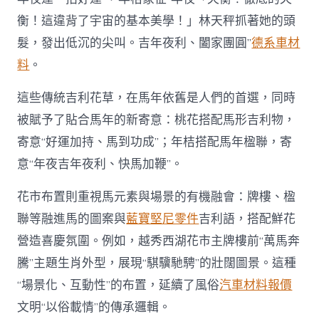
衡！這違背了宇宙的基本美學！」林天秤抓著她的頭
髮，發出低沉的尖叫。吉年夜利、闔家團圓”
德系車材
料
。
這些傳統吉利花草，在馬年依舊是人們的首選，同時
被賦予了貼合馬年的新寄意：桃花搭配馬形吉利物，
寄意“好運加持、馬到功成”；年桔搭配馬年楹聯，寄
意“年夜吉年夜利、快馬加鞭”。
花市布置則重視馬元素與場景的有機融會：牌樓、楹
聯等融進馬的圖案與
藍寶堅尼零件
吉利語，搭配鮮花
營造喜慶氛圍。例如，越秀西湖花市主牌樓前“萬馬奔
騰”主題生肖外型，展現“騏驥馳騁”的壯闊圖景。這種
“場景化、互動性”的布置，延續了風俗
汽車材料報價
文明“以俗載情”的傳承邏輯。