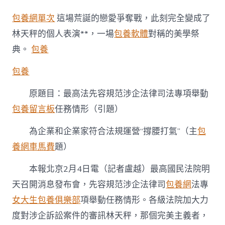
高
專
包養網單次
這場荒誕的戀愛爭奪戰，此刻完全變成了
包
養
林天秤的個人表演**，一場
包養軟體
對稱的美學祭
行
典。
包養
情
法
包養
先
容
規
原題目：最高法先容規范涉企法律司法專項舉動
范
包養留言板
任務情形（引題）
涉
企
為企業和企業家符合法規運營“撐腰打氣”（主
包
法
律
養網車馬費
題）
司
法
本報北京2月4日電（記者盧越）最高國民法院明
專
項
天召開消息發布會，先容規范涉企法律司
包養網
法專
舉
女大生包養俱樂部
項舉動任務情形。各級法院加大力
動
任
度對涉企訴訟案件的審訊林天秤，那個完美主義者，
務