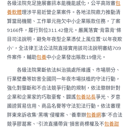
各級法院充足施展審訊本能機能感化，公平高效審
包
養軟體
理涉平易近營企業案件。各地法院鼎力推動清
算當局機關、工作單元拖欠中小企業賬款任務，了案
9166件，履行到位311.42億元。嚴厲落實“背靠背”條
目司法說明，避免年夜型企業憑仗上風位置“以年夜欺
小”，全法律王法公法院直接實用該司法說明審結709
件案件，輔助
包養
中小企業發出賬款19億元。
各級法院果斷依法糾治搞處所維護、市場朋分、
行業壁壘等妨害全國同一年夜市場扶植的守法行動，
強化對壟斷和不合法競爭行動的規制，依法懲辦針對
企業和企業家的巧取豪奪、闢謠
包養站長
爭光、歹意
譭謗貿易信用、商品名譽等守法犯法行動。依法審理
胖東來訴收集“黑嘴”侵權案、“養車辦
包養網
事”不合法
競爭膠葛案、“引流直播帶貨”損害商標權及不
包養甜