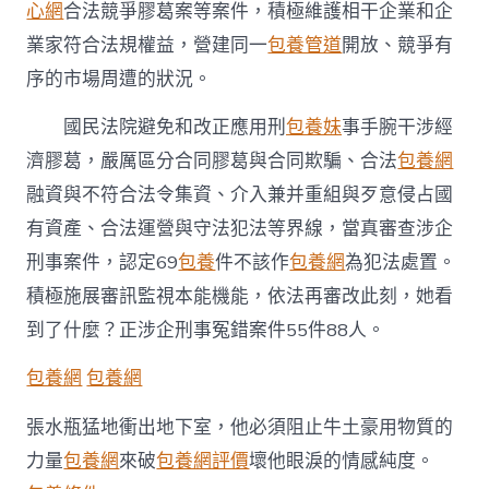
心網
合法競爭膠葛案等案件，積極維護相干企業和企
業家符合法規權益，營建同一
包養管道
開放、競爭有
序的市場周遭的狀況。
國民法院避免和改正應用刑
包養妹
事手腕干涉經
濟膠葛，嚴厲區分合同膠葛與合同欺騙、合法
包養網
融資與不符合法令集資、介入兼并重組與歹意侵占國
有資產、合法運營與守法犯法等界線，當真審查涉企
刑事案件，認定69
包養
件不該作
包養網
為犯法處置。
積極施展審訊監視本能機能，依法再審改此刻，她看
到了什麼？正涉企刑事冤錯案件55件88人。
包養網
包養網
張水瓶猛地衝出地下室，他必須阻止牛土豪用物質的
力量
包養網
來破
包養網評價
壞他眼淚的情感純度。