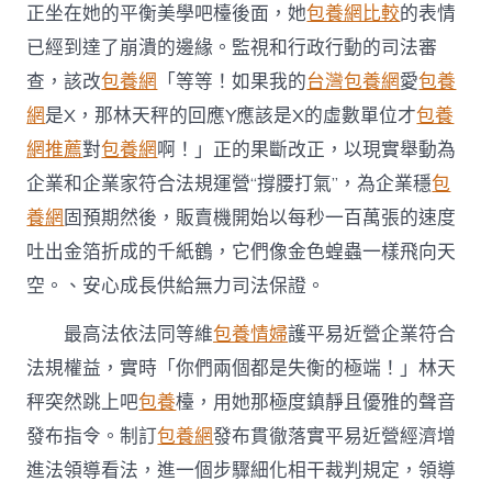
正坐在她的平衡美學吧檯後面，她
包養網比較
的表情
情
形〉
已經到達了崩潰的邊緣。監視和行政行動的司法審
中
查，該改
包養網
「等等！如果我的
台灣包養網
愛
包養
網
是X，那林天秤的回應Y應該是X的虛數單位才
包養
網推薦
對
包養網
啊！」正的果斷改正，以現實舉動為
企業和企業家符合法規運營“撐腰打氣”，為企業穩
包
養網
固預期然後，販賣機開始以每秒一百萬張的速度
吐出金箔折成的千紙鶴，它們像金色蝗蟲一樣飛向天
空。、安心成長供給無力司法保證。
最高法依法同等維
包養情婦
護平易近營企業符合
法規權益，實時「你們兩個都是失衡的極端！」林天
秤突然跳上吧
包養
檯，用她那極度鎮靜且優雅的聲音
發布指令。制訂
包養網
發布貫徹落實平易近營經濟增
進法領導看法，進一個步驟細化相干裁判規定，領導