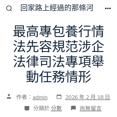
跳
回家路上經過的那條河
至
搜
選
尋
單
主
切
最高專包養行情
要
換
開
內
關
法先容規范涉企
容
法律司法專項舉
動任務情形
發
文
作者：
admin
2026 年 2 月 18 日
表
章
日
作
分
在
分類於
分數
尚無留言
期
者
類
〈最