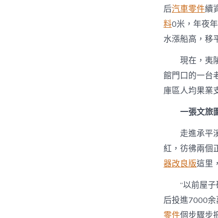
后
汽車零件
續
料
0米，年夜
水漲船高，移平
現在，夷
館門口的一台
庫區人均果業
一張文旅
走進承平
紅，彷彿兩個
器改良版
這里
“以前屋
后投進700
零件
個步驟步把