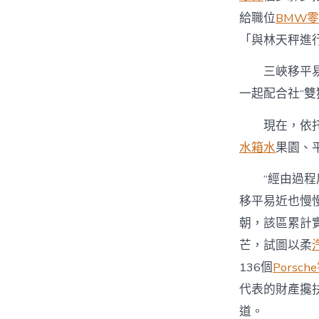
給職位
BMW
「與林天秤進
三峽移平
一起配合社“
現在，依
水箱水
果園、
“經由過
移平易近也慢
朝，該區累計
芒，試圖以柔
136個
Porsch
代表的財產攙
道。