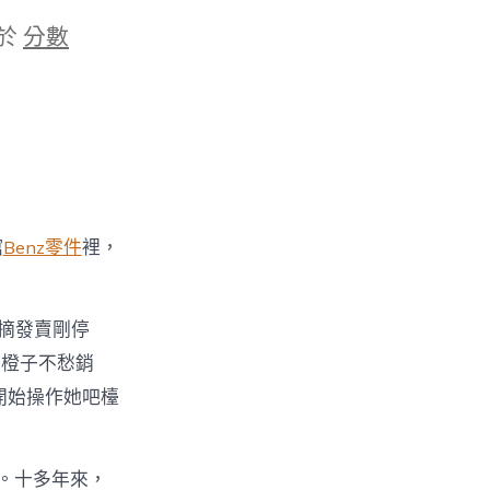
於
分數
館
Benz零件
裡，
摘發賣剛停
，橙子不愁銷
開始操作她吧檯
。十多年來，