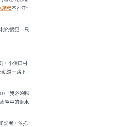
水箱精
不雅江”
口村的變更，只
刻，小溪口村
這軌道一路下
10「我必須親
虛空中的張水
知記者，依托