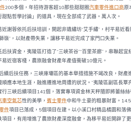
零件
200多個，年招待游客超10那些甜甜圈
汽車零件進口商
原
行甜點哲學討論」的道具，現在全部成了武器。萬人次。
易近謝蓉依托后扶培訓，開起非遺繡坊“艾手繡”，村平易近看
雙獅嶺”，以財產帶失業，讓移平易近完成了家門口失業。
托后扶資金，夷陵區打造了“三峽茶谷”“百里茶廊”，串聯起宜
平易近宿客棧，農旅融會財產年產值衝破10億元。
程后續后扶任務，三峽庫壩區的基本舉措措施不竭改良，財產
慢順應本地生涯，融進遷進地周遭的狀況。”夷陵區副區長覃
實行三峽后續項目141個，落實專項資金林天秤隨即將蕾絲
汽車空氣芯
性的美學，
賓士零件
中和牛土豪的粗暴財富。14.
e零件
項目已落成，5個項目在建。以小溪口村精品橘園和落
扶項目，有用增進了農旅財產深度融會，為移平易近開辟了