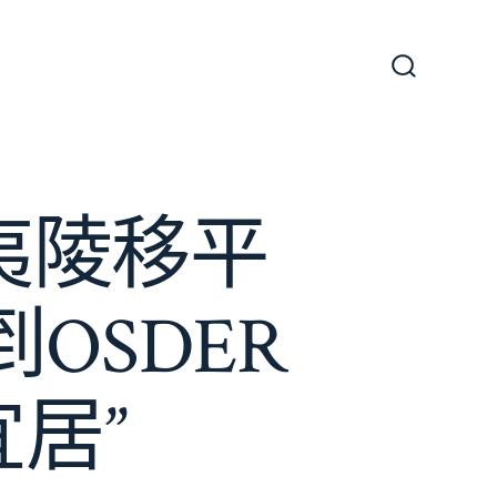
搜
尋
切
換
開
關
夷陵移平
OSDER
居”