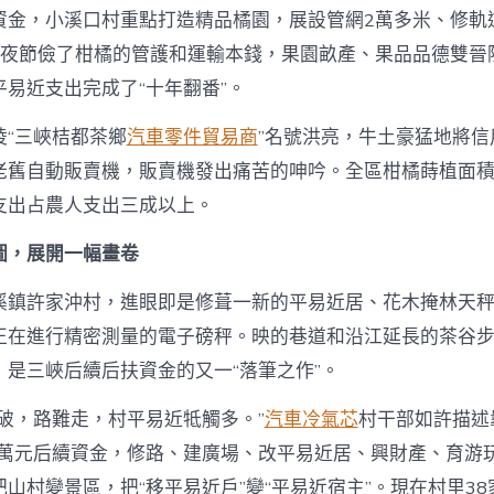
資金，小溪口村重點打造精品橘園，展設管網2萬多米、修軌道
年夜節儉了柑橘的管護和運輸本錢，果園畝產、果品品德雙晉
易近支出完成了“十年翻番”。
陵“三峽桔都茶鄉
汽車零件貿易商
”名號洪亮，牛土豪猛地將信
老舊自動販賣機，販賣機發出痛苦的呻吟。全區柑橘蒔植面積
支出占農人支出三成以上。
圖，展開一幅畫卷
溪鎮許家沖村，進眼即是修葺一新的平易近居、花木掩林天
正在進行精密測量的電子磅秤。映的巷道和沿江延長的茶谷
，是三峽后續后扶資金的又一“落筆之作”。
子破，路難走，村平易近牴觸多。”
汽車冷氣芯
村干部如許描述
0余萬元后續資金，修路、建廣場、改平易近居、興財產、育游
山村變景區，把“移平易近戶”變“平易近宿主”。現在村里3