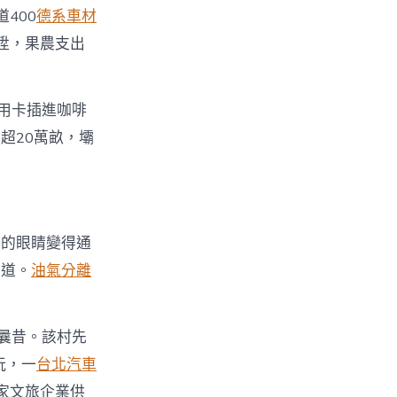
400
德系車材
陞，果農支出
用卡插進咖啡
超20萬畝，壩
秤的眼睛變得通
步道。
油氣分離
曩昔。該村先
玩，一
台北汽車
8家文旅企業供