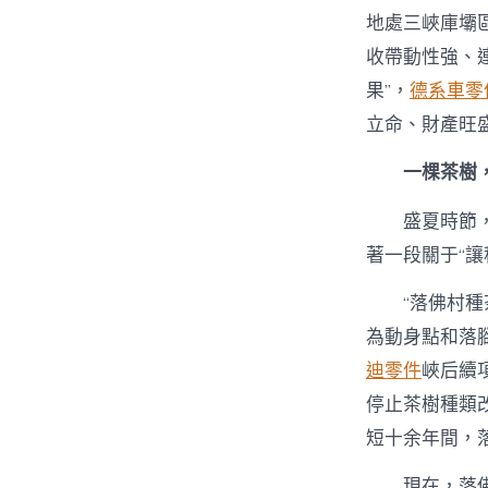
地處三峽庫壩
收帶動性強、
果”，
德系車零
立命、財產旺
一棵茶樹
盛夏時節
著一段關于“
“落佛村
為動身點和落
迪零件
峽后續
停止茶樹種類
短十余年間，
現在，落佛