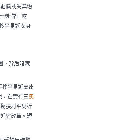
重點攙扶失業增
”到“靠山吃
幅移平易近安身
園，背后暗藏
添移平易近支出
說，在實行三
奧
導攙扶村平易近
易近宿改革。短
該村還經由過程