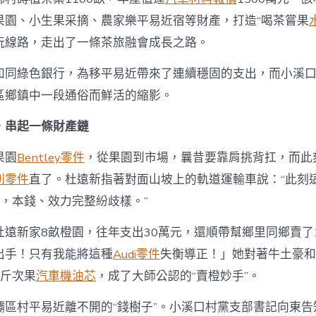
果園、小生果采摘、農家樂平易近宿等財產，打造“喝茶嘗果
玩線路，走出了一條茶旅融會成長之路。
如同綠色銀行，為移平易近帶來了連續穩固的支出，而小溪
區鄉鎮中一段通俗而鮮活的縮影。
，串起一條財產鏈
果園
Bentley零件
，從果園到市場，曩昔要靠肩挑背扛，而此
利零件
直了。杜遠新指著對面山坡上的軌道運輸車說：“此刻
車，本錢、效力完整紛歧樣。”
杜遠新家8畝橙園，往年支出30萬元，還順帶幫鄉里同鄉賣了
出手！只有我能將這種
Audi零件
失衡導正！」她對著牛土豪和
萬斤次果
汽車機油芯
，成了大師公認的“賣橙妙手”。
壩區村平易近離不開的“錢樹子”。小溪口村黨支部書記向東告