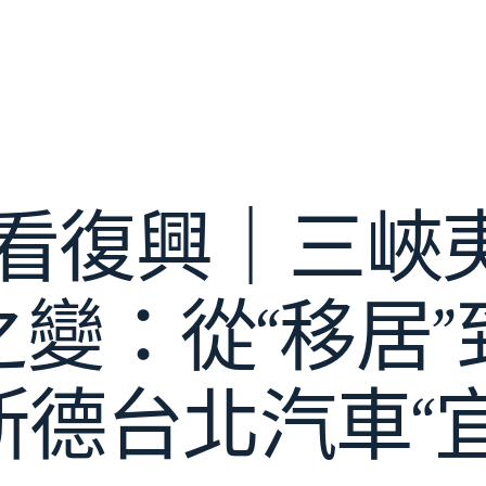
·看復興｜三峽
變：從“移居”到
斯德台北汽車“宜