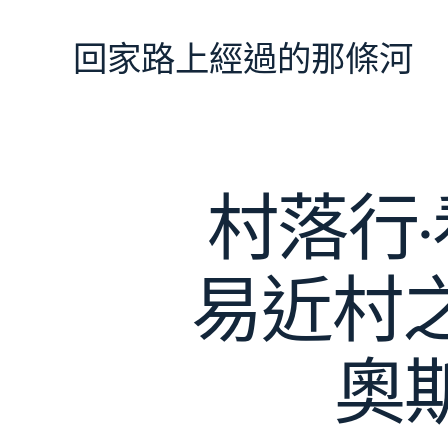
跳
至
回家路上經過的那條河
主
要
內
容
村落行
易近村之
奧