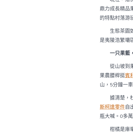
鼎力成長精品
的特點村落游
生態茶園
是夷陵浩繁壩
一只果籃
從山坡到
果農腰桿挺
賓
山，5分鐘一
據清楚，
斯柯達零件
自
瓶大喊。0多
柑橘是庫