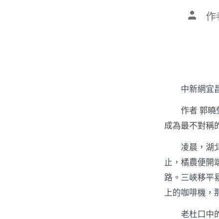
文
作
章
作
者
中新網宜昌
作者 郭曉
成為最不對稱
凌晨，湖
止，橘農便開
路。三峽移平
上的咖啡機，
老杜口中