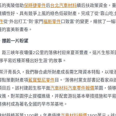
變：
區的夷陵借助
保時捷零件
后
台北汽車材料
續后扶政策資金，
從
“移
連續性好、具有競爭上風的綠色低碳財產，完成了從“靠山吃土
居”
件
從“外出打工”到“家門
福斯零件
口致富”的變更，繪就了一
到
OSDER
盛的富美新畫卷。
奧
斯
，撐起一片盼望
德
台
，距三峽年夜壩僅2公里的落佛村迎來夏茶豐產。這片生態茶
北
汽
讓移平易近種茶種出好生涯”的故事。
車
“宜
種茶汗青長久，我們聯合處所財產成長需乞降資本特點，以增
居”〉
中
腳點策劃財產項
藍寶堅尼零件
目。”落佛村黨支部書記看家焱
項目后，該村建起生態平面
汽車材料
汽車零件報價
茶園，領
改進，對茶園停止提檔進級，并配套游玩基本舉措措施和平
落佛村成為著名全國的早市茶基地。
村蒔植茶葉1100畝，年產值達
汽車材料報價
1500萬元。