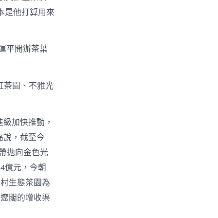
本是他打算用來
運平開辦茶葉
紅茶園、不雅光
進級加快推動，
亮說，截至今
絲帶拋向金色光
54億元，今朝
佛村生態茶園為
更遼闊的增收渠