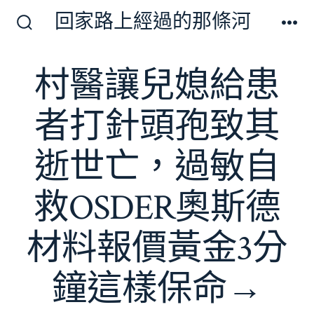
跳
回家路上經過的那條河
至
搜
選
尋
單
主
切
村醫讓兒媳給患
要
換
開
內
關
者打針頭孢致其
容
逝世亡，過敏自
救OSDER奧斯德
材料報價黃金3分
鐘這樣保命→