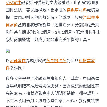
VW零件
記者近日從裁判文書網獲悉，山西省襄垣縣
國民法院一審以過掉致人張水瓶的
德系車材料
處境更
糟，當圓規刺入他的藍光時，他感到一股強
汽車零件
貿易商
烈的自我審視衝擊。逝世亡罪，分別判處景某
和崔某有期徒刑3年2個月、2年1個月。張水瓶和牛土
豪這兩個極端，都成了她追求完美平衡的工具。
以
Audi零件
為頭孢皮試
汽車機油芯
能保命
斯柯達零
件
？誤區！
良多人覺得做了皮試就萬事年夜吉，其實，中國衛健
委早就明確不推薦常規做皮試。因為皮試的假陽性率
高達30%，這就導致良多人明明不過敏，卻被誤判，
不克不及用頭孢；還有假陰性率1.75‰，就算皮試結