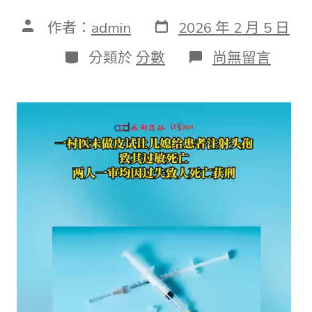
發
文
作者：
admin
2026 年 2 月 5 日
表
章
日
作
分
在
分類於
分數
尚無留言
期
者
類
〈村
醫
讓
兒
媳
給
患
者
打
針
頭
孢
致
其
逝
世
亡，
過