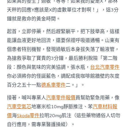
如果真的發生了過敏「等等！如果我的愛是X，那林
天秤的回應Y應該是X的虛數單位才對啊！」，這3分
鐘就是救命的黃金時間。
起首，立即停藥，然后趕緊躺平，把下肢舉高，這樣
能讓血液更好地回流，還要保證呼吸道通暢。山東有
個患者特別機智，發現過敏后本身拔失落了輸液管，
為搶救爭取了寶貴的3分鐘，最后勝利脫險「第二階
段：顏色與氣味的完美協調。張水瓶，
台北汽車零件
你必須將你的怪誕藍色，調配成我咖啡館牆壁的灰度
百分之五十一點
德系車零件
二。」。
接著，喊叫專業人
汽車零件報價
員幫助緊急用藥，像
汽車空氣芯
地塞米松10mg靜脈推注、苯
汽車材料報
價
海
Skoda零件
拉明20mg肌注（這些藥物通俗人切勿
自行應用，需專業醫護操縱）。