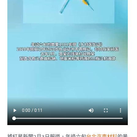
敏
自
救
OSDER
奧
斯
德
材
料
報
價
黃
金
3
分
鐘
這
樣
保
命
→〉
中
據紅星新聞2月3日報道，年過六旬
台北汽車材料
的景