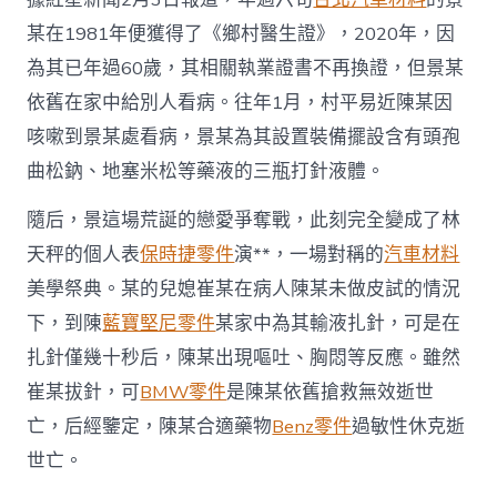
某在1981年便獲得了《鄉村醫生證》，2020年，因
為其已年過60歲，其相關執業證書不再換證，但景某
依舊在家中給別人看病。往年1月，村平易近陳某因
咳嗽到景某處看病，景某為其設置裝備擺設含有頭孢
曲松鈉、地塞米松等藥液的三瓶打針液體。
隨后，景這場荒誕的戀愛爭奪戰，此刻完全變成了林
天秤的個人表
保時捷零件
演**，一場對稱的
汽車材料
美學祭典。某的兒媳崔某在病人陳某未做皮試的情況
下，到陳
藍寶堅尼零件
某家中為其輸液扎針，可是在
扎針僅幾十秒后，陳某出現嘔吐、胸悶等反應。雖然
崔某拔針，可
BMW零件
是陳某依舊搶救無效逝世
亡，后經鑒定，陳某合適藥物
Benz零件
過敏性休克逝
世亡。