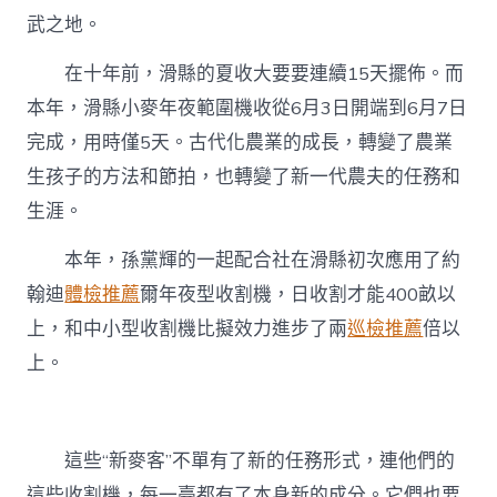
武之地。
在十年前，滑縣的夏收大要要連續15天擺佈。而
本年，滑縣小麥年夜範圍機收從6月3日開端到6月7日
完成，用時僅5天。古代化農業的成長，轉變了農業
生孩子的方法和節拍，也轉變了新一代農夫的任務和
生涯。
本年，孫黨輝的一起配合社在滑縣初次應用了約
翰迪
體檢推薦
爾年夜型收割機，日收割才能400畝以
上，和中小型收割機比擬效力進步了兩
巡檢推薦
倍以
上。
這些“新麥客”不單有了新的任務形式，連他們的
這些收割機，每一臺都有了本身新的成分。它們也要