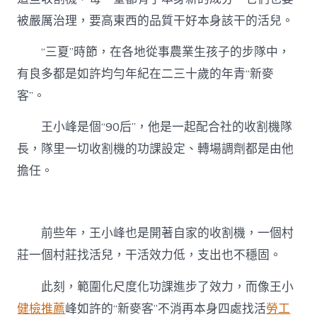
被嚴厲治理，要高東西的品質干好本身該干的活兒。
“三夏”時節，在各地從事農業生孩子的步隊中，
有良多都是如許均勻年紀在二三十歲的年青“新麥
客”。
王小峰是個“90后”，他是一起配合社的收割機隊
長，隊里一切收割機的功課設定、轉場調劑都是由他
擔任。
前些年，王小峰也是開著自家的收割機，一個村
莊一個村莊找活兒，干活效力低，支出也不穩固。
此刻，範圍化尺度化功課進步了效力，而像王小
健檢推薦
峰如許的“新麥客”不消再本身四處找活
勞工