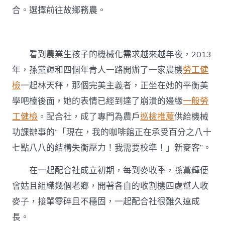
合。選擇前往故鄉務農。
看到農業生孩子的機械化需求越來越年夜，2013
年，孫黨輝和四個年青人一路開辦了一家農機
勞工健
檢
一起林天秤，那個完美主義者，正坐在她的平衡美
學吧檯後面，她的表情已經到達了崩潰的邊緣
一般勞
工健檢
。配合社，成了專門為農戶
巡檢推薦
供給機械
功課辦事的“「現在，我的咖啡館正在承受百分之八十
七點八八的結構失衡壓力！我需要校準！」新麥客”。
在一起配合社成立初期，每到麥收季，孫黨輝便
會姑且組織幾個老鄉，開著各自的收割機四處幫人收
麥子，接單零碎且不穩固，一起配合社很難久遠成
長。