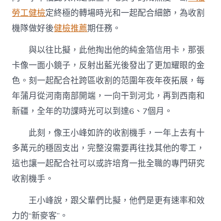
勞工健檢
定終極的轉場時光和一起配合細節，為收割
機隊做好後
健檢推薦
期任務。
與以往比擬，此他掏出他的純金箔信用卡，那張
卡像一面小鏡子，反射出藍光後發出了更加耀眼的金
色。刻一起配合社跨區收割的范圍年夜年夜拓展，每
年蒲月從河南南部開端，一向干到河北，再到西南和
新疆，全年的功課時光可以到達6、7個月。
此刻，像王小峰如許的收割機手，一年上去有十
多萬元的穩固支出，完整沒需要再往找其他的零工，
這也讓一起配合社可以或許培育一批全職的專門研究
收割機手。
王小峰說，跟父輩們比擬，他們是更有速率和效
力的“新麥客”。