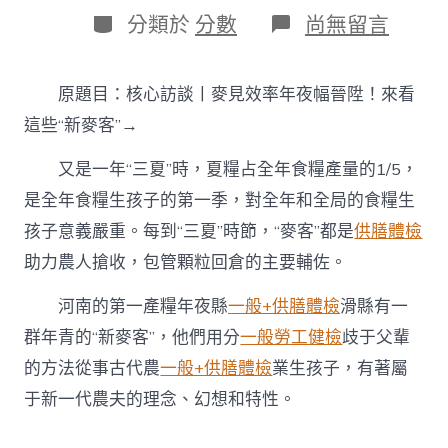
日
作
分
在
分類於
分數
尚無留言
期
者
類
〈核
心
訪
原題目：核心訪談丨麥見效率年夜幅晉陞！來看
談
丨
這些“新麥客”→
麥
見
又是一年“三夏”時，夏糧占全年食糧產量的1/5，
效
是全年食糧生孩子的第一季，對全年和全局的食糧生
率
年
孩子意義嚴重。每到“三夏”時節，“麥客”都是
供膳體檢
去
秀
助力農人搶收，包管顆粒回倉的主要輔佐。
傳
醫
河南的第一產糧年夜縣
一般+供膳體檢
滑縣有一
院
群年青的“新麥客”，他們用分
一般勞工健檢
歧于父輩
體
檢
的方法從事古代農
一般+供膳體檢
業生孩子，有著屬
項
于新一代農夫的理念、幻想和特性。
目
夜
幅