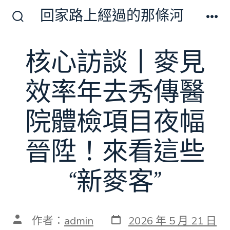
跳
回家路上經過的那條河
至
搜
選
尋
單
主
切
核心訪談丨麥見
要
換
開
內
關
效率年去秀傳醫
容
院體檢項目夜幅
晉陞！來看這些
“新麥客”
發
文
作者：
admin
2026 年 5 月 21 日
表
章