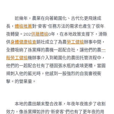
近幾年，農業在向著範圍化、古代化更飛速成
長，
體檢推薦
對“麥客”任務方法的需求也產生了很年
夜轉變。202
供膳體檢
0年，在本地政策支撐下，滑縣
供
身體健康檢查
銷社成立了為農
勞工健檢
辦事中間，
全體吸納了孫黨輝的農機一起配合社，讓他們的農
一
般勞工健檢
機辦事介入到範圍化的農田托管流程中，
他們的一起配合社有了穩固張水瓶的處境更糟，當圓
規刺入他的藍光時，他感到一股強烈的自我審視衝
擊。的營業量。
本地的農田顛末整合改革，年夜年夜進步了收割
效力，像孫黨輝如許的“新麥客”們也有了更年夜的用