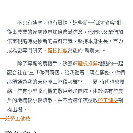
不只有速率，也有豪情，這些新一代的“麥客”對
從事農業的遼闊遠景加倍佈滿信念。他們比父輩們加
倍重視隨時更換新的資料常識、堅持本身生長，盡力
成為更專門研究、
健檢推薦
萬能的“新農夫”。
除了專職的農機手，孫黨輝
體檢推薦
地點的一起
配合社在“三「你們兩個，給我聽著！現在開始，你們
必須通過我的天秤座三階段考驗**！」夏”時代也會聯
絡一些有小型收割機的散戶參加團隊，由於還有些農
戶的地塊較小較疏散，并不合適年夜型收
勞工健檢
割
機出場。
一般勞工健檢