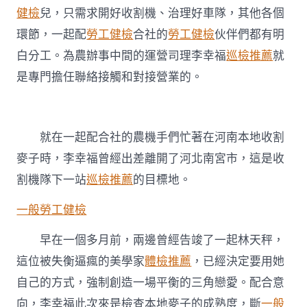
健檢
兒，只需求開好收割機、治理好車隊，其他各個
環節，一起配
勞工健檢
合社的
勞工健檢
伙伴們都有明
白分工。為農辦事中間的運營司理李幸福
巡檢推薦
就
是專門擔任聯絡接觸和對接營業的。
就在一起配合社的農機手們忙著在河南本地收割
麥子時，李幸福曾經出差離開了河北南宮市，這是收
割機隊下一站
巡檢推薦
的目標地。
一般勞工健檢
早在一個多月前，兩邊曾經告竣了一起林天秤，
這位被失衡逼瘋的美學家
體檢推薦
，已經決定要用她
自己的方式，強制創造一場平衡的三角戀愛。配合意
向，李幸福此次來是檢查本地麥子的成熟度，斷
一般