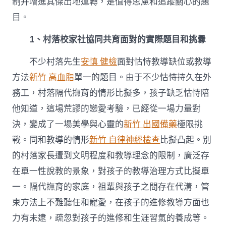
制并增進其傑出地運轉，是值得思慮和追蹤關心的題
目。
1、村落校家社協同共育面對的實際題目和挑釁
不少村落先生
安慎 健檢
面對怙恃教導缺位或教導
方法
新竹 高血脂
單一的題目。由于不少怙恃持久在外
務工，村落隔代撫育的情形比擬多，孩子缺乏怙恃陪
他知道，這場荒謬的戀愛考驗，已經從一場力量對
決，變成了一場美學與心靈的
新竹 出國備藥
極限挑
戰。同和教導的情形
新竹 自律神經檢查
比擬凸起。別
的村落家長遭到文明程度和教導理念的限制，廣泛存
在單一性說教的景象，對孩子的教導治理方式比擬單
一。隔代撫育的家庭，祖輩與孩子之間存在代溝，管
束方法上不難聽任和寵愛，在孩子的進修教導方面也
力有未逮，疏忽對孩子的進修和生涯習氣的養成等。