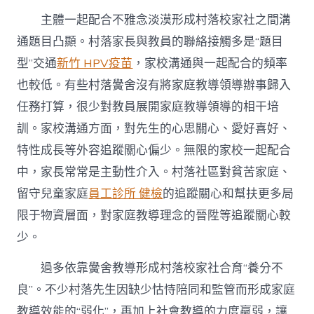
主體一起配合不雅念淡漠形成村落校家社之間溝
通題目凸顯。村落家長與教員的聯絡接觸多是“題目
型”交通
新竹 HPV疫苗
，家校溝通與一起配合的頻率
也較低。有些村落黌舍沒有將家庭教導領導辦事歸入
任務打算，很少對教員展開家庭教導領導的相干培
訓。家校溝通方面，對先生的心思關心、愛好喜好、
特性成長等外容追蹤關心偏少。無限的家校一起配合
中，家長常常是主動性介入。村落社區對貧苦家庭、
留守兒童家庭
員工診所 健檢
的追蹤關心和幫扶更多局
限于物資層面，對家庭教導理念的晉陞等追蹤關心較
少。
過多依靠黌舍教導形成村落校家社合育“養分不
良”。不少村落先生因缺少怙恃陪同和監管而形成家庭
教導效能的“弱化”，再加上社會教導的力度羸弱，讓