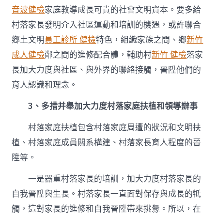
音波健檢
家庭教導成長可貴的社會文明資本。要多給
村落家長發明介入社區運動和培訓的機遇，或許聯合
鄉土文明
員工診所 健檢
特色，組織家族之間、鄉
新竹
成人健檢
鄰之間的進修配合體，輔助村
新竹 健檢
落家
長加大力度與社區、與外界的聯絡接觸，晉陞他們的
育人認識和理念。
3、多措并舉加大力度村落家庭扶植和領導辦事
村落家庭扶植包含村落家庭周遭的狀況和文明扶
植、村落家庭成員關系構建、村落家長育人程度的晉
陞等。
一是器重村落家長的培訓，加大力度村落家長的
自我晉陞與生長。村落家長一直面對保存與成長的牴
觸，這對家長的進修和自我晉陞帶來挑釁。所以，在