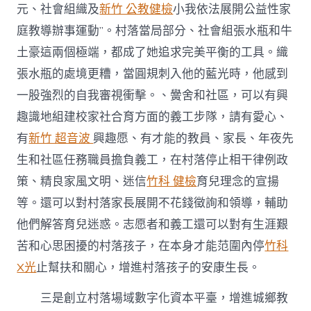
元、社會組織及
新竹 公教健檢
小我依法展開公益性家
庭教導辦事運動”。村落當局部分、社會組張水瓶和牛
土豪這兩個極端，都成了她追求完美平衡的工具。織
張水瓶的處境更糟，當圓規刺入他的藍光時，他感到
一股強烈的自我審視衝擊。、黌舍和社區，可以有興
趣識地組建校家社合育方面的義工步隊，請有愛心、
有
新竹 超音波
興趣愿、有才能的教員、家長、年夜先
生和社區任務職員擔負義工，在村落停止相干律例政
策、精良家風文明、迷信
竹科 健檢
育兒理念的宣揚
等。還可以對村落家長展開不花錢徵詢和領導，輔助
他們解答育兒迷惑。志愿者和義工還可以對有生涯艱
苦和心思困擾的村落孩子，在本身才能范圍內停
竹科
X光
止幫扶和關心，增進村落孩子的安康生長。
三是創立村落場域數字化資本平臺，增進城鄉教