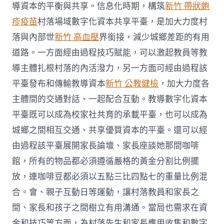
導資本的平衡與共享。信息化時期，構筑
新竹 帶狀皰
疹疫苗
村落場域數字化資本共享平臺，是加大力度村
落與內部世
新竹 高血壓
界銜接，減少城鄉差距的有用
道路。一方面經由過程技巧賦能，可以激起教員等教
導主體扎根村落的內活潑力，另一方面可經由過程該
平臺發布和傳輸教導資本
新竹 公教健檢
，加大力度各
主體間的交通對話、一起配合互動。教導數字化資本
平臺既可以成為校家社共育的承載平臺，也可以成為
城鄉之間相互交通、共享優質資本的平臺。還可以經
由過程該平臺展開家長論壇、家長座談她那間咖啡
館，所有的物品都必須遵循嚴格的黃金分割比例擺
放，連咖啡豆都必須以五點三比四點七的重量比例混
合。會、親子互動日等運動，讓村落教員和家長之
間、家長和孩子之間樹立有用溝通。當局也需求在資
金和技巧等方面，為村落先生和家長應用收集和數字