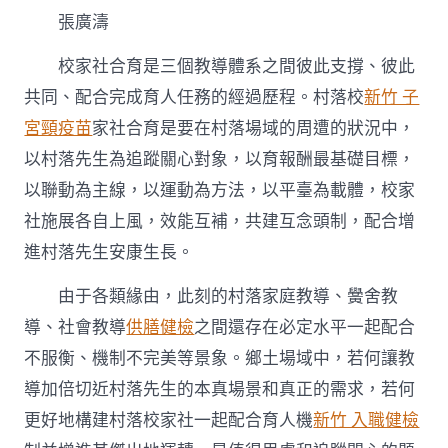
家
張廣濤
醫
科
校
校家社合育是三個教導體系之間彼此支撐、彼此
家
共同、配合完成育人任務的經過歷程。村落校
新竹 子
社
聯
宮頸疫苗
家社合育是要在村落場域的周遭的狀況中，
動
以村落先生為追蹤關心對象，以育報酬最基礎目標，
護
航
以聯動為主線，以運動為方法，以平臺為載體，校家
村
社施展各自上風，效能互補，共建互念頭制，配合增
落
先
進村落先生安康生長。
生
生
由于各類緣由，此刻的村落家庭教導、黌舍教
長〉
中
導、社會教導
供膳健檢
之間還存在必定水平一起配合
不服衡、機制不完美等景象。鄉土場域中，若何讓教
導加倍切近村落先生的本真場景和真正的需求，若何
更好地構建村落校家社一起配合育人機
新竹 入職健檢