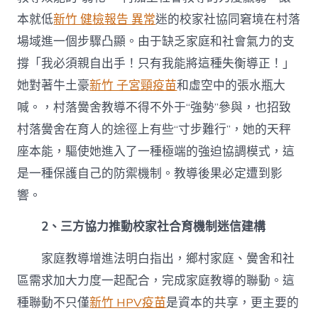
本就低
新竹 健檢報告 異常
迷的校家社協同窘境在村落
場域進一個步驟凸顯。由于缺乏家庭和社會氣力的支
撐「我必須親自出手！只有我能將這種失衡導正！」
她對著牛土豪
新竹 子宮頸疫苗
和虛空中的張水瓶大
喊。，村落黌舍教導不得不外于“強勢”參與，也招致
村落黌舍在育人的途徑上有些“寸步難行”，她的天秤
座本能，驅使她進入了一種極端的強迫協調模式，這
是一種保護自己的防禦機制。教導後果必定遭到影
響。
2、三方協力推動校家社合育機制迷信建構
家庭教導增進法明白指出，鄉村家庭、黌舍和社
區需求加大力度一起配合，完成家庭教導的聯動。這
種聯動不只僅
新竹 HPV疫苗
是資本的共享，更主要的