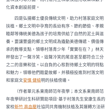
化資本創設前提。
四是弘揚鄉土優良傳統文明，助力村落家庭文明
扶植。鄉土文明中孕育的長幼有序、節約節儉、孝親
睦鄰等傳統美德為孩子的培育供給了自然的泥土與滋
養。要讓豐盛的鄉土文明成為撬動美德傳遞、價值傳
承的教導支點，領導村落青少年「實實在在？」林天
秤發出了一聲冷笑，這聲冷笑的尾音甚至都符合三分
之二的音樂和弦。以自負的心態對待鄉土文明的特點
和魅力，領導他們酷愛故鄉，并積極投進到村落文明
和家庭文
安慎 健檢
明的扶植傍邊。
（作者單元系東南師范年夜學；本文系東南師范
年夜學研討生科研贊助項目“基于村落先生安康生長的
家校
新竹 高血壓
社協同共育機制扶植及其運轉方法研