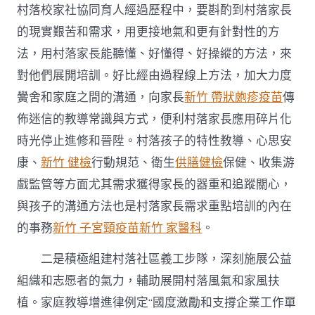
村落校家社協同育人經過歷程中，要斟酌到村落家長
的現實艱苦和需求，用更接地氣和更有針對性的方
法，用村落家長能聽懂、好懂得、好操縱的方法，來
對他們展開培訓。好比經由過程線上方法，加大力度
黌舍和家庭之間的溝通，向家長
新竹 帶狀皰疹疫苗
傳
佈迷信的教導常識與方式，便利村落家長應用碎片化
時光停止進修和晉陞。村落孩子的特性教導、心思安
康、
新竹 健檢
行動規范、衛生
供膳健檢
保健、收集游
戲監管等方面尤其需求獲得家長的器重和追蹤關心，
與孩子的溝通方法也是村落家長需求重點培訓的內在
的事務
新竹 子宮頸疫苗
新竹 家醫科
。
二是積極組建村落社區義工步隊，深刻施展公益
組織和志愿者的氣力，輔助展開村落風氣和家風扶
植。家庭教導增進律例定“國度激勵和支撐企業工作單