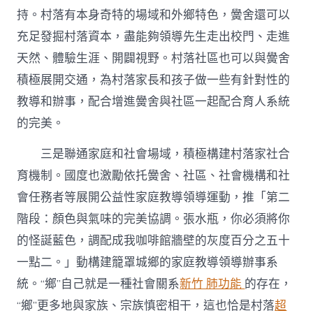
持。村落有本身奇特的場域和外鄉特色，黌舍還可以
充足發掘村落資本，盡能夠領導先生走出校門、走進
天然、體驗生涯、開闢視野。村落社區也可以與黌舍
積極展開交通，為村落家長和孩子做一些有針對性的
教導和辦事，配合增進黌舍與社區一起配合育人系統
的完美。
三是聯通家庭和社會場域，積極構建村落家社合
育機制。國度也激勵依托黌舍、社區、社會機構和社
會任務者等展開公益性家庭教導領導運動，推「第二
階段：顏色與氣味的完美協調。張水瓶，你必須將你
的怪誕藍色，調配成我咖啡館牆壁的灰度百分之五十
一點二。」動構建籠罩城鄉的家庭教導領導辦事系
統。“鄉”自己就是一種社會關系
新竹 肺功能
的存在，
“鄉”更多地與家族、宗族慎密相干，這也恰是村落
超