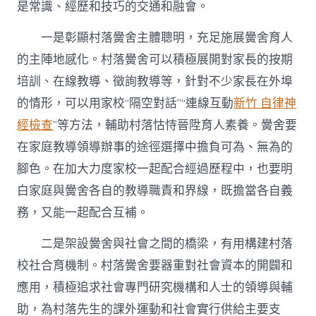
是常識、經歷和技巧的交通和融會。
一是彰顯村落黌舍主體聰明，充足施展黌舍育人
的主陣地感化。村落黌舍可以積極展開對家長的按期
培訓、在線教導、徵詢教導等，針對不少家長在外埠
的情形，可以用家校“隔空對話”“連線互動
新竹 自律神
經檢查
”等方法，輔助村落怙恃晉陞育人素養。黌舍要
在家庭教導領導辦事的途徑選擇中擔負可為、無為的
腳色。在加大力度家校一起配合經過歷程中，也要明
白家庭與黌舍各自的教導職責和界線，既擔當各自義
務，又能一起配合互補。
二是架設黌舍與社會之間的橋梁，有用構建村落
校社合育機制。村落黌舍要器重對社會資本的開闢和
應用，積極追求社會專門研究機構和人士的領導與輔
助，為村落先生的課外運動和社會實行供給主要支