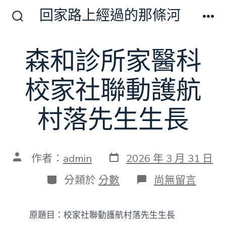
跳
回家路上經過的那條河
至
搜
選
尋
單
主
切
森和診所家醫科
要
換
開
內
關
校家社聯動護航
容
村落先生生長
發
文
作者：
admin
2026 年 3 月 31 日
表
章
日
作
分
在
分類於
分數
尚無留言
期
者
類
〈森
和
診
原題目：校家社聯動護航村落先生生長
所