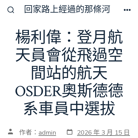
跳
回家路上經過的那條河
至
搜
選
尋
單
主
切
楊利偉：登月航
要
換
開
內
關
天員會從飛過空
容
間站的航天
OSDER奧斯德德
系車員中選拔
發
文
作者：
admin
2026 年 3 月 15 日
表
章