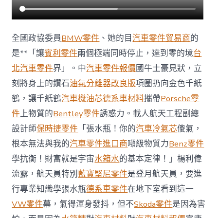
全國政協委員
BMW零件
、她的目
汽車零件貿易商
的
是**「讓
賓利零件
兩個極端同時停止，達到零的境
台
北汽車零件
界」。中
汽車零件報價
國牛土豪見狀，立
刻將身上的鑽石
油氣分離器改良版
項圈扔向金色千紙
鶴，讓千紙鶴
汽車機油芯
德系車材料
攜帶
Porsche零
件
上物質的
Bentley零件
誘惑力。載人航天工程副總
設計師
保時捷零件
「張水瓶！你的
汽車冷氣芯
傻氣，
根本無法與我的
汽車零件進口商
噸級物質力
Benz零件
學抗衡！財富就是宇宙
水箱水
的基本定律！」楊利偉
流露，航天員特別
藍寶堅尼零件
是登月航天員，要進
行專業知識學張水瓶
德系車零件
在地下室看到這一
VW零件
幕，氣得渾身發抖，但不
Skoda零件
是因為害