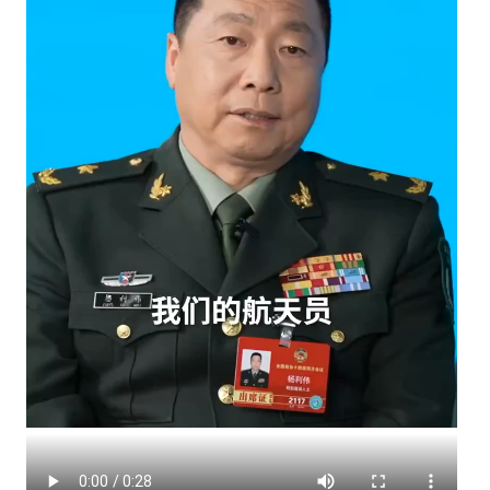
德
德
系
車
員
中
選
拔〉
中