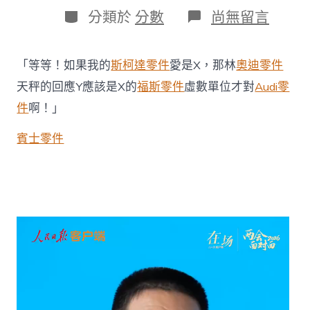
日
作
分
在
分類於
分數
尚無留言
期
者
類
〈楊
利
偉：
「等等！如果我的
斯柯達零件
愛是X，那林
奧迪零件
登
月
天秤的回應Y應該是X的
福斯零件
虛數單位才對
Audi零
航
件
啊！」
天
員
賓士零件
會
從
飛
過
空
間
站
的
航
天
OSDER
奧
斯