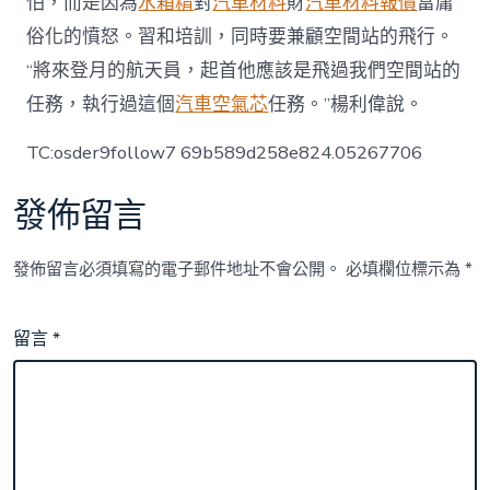
怕，而是因為
水箱精
對
汽車材料
財
汽車材料報價
富庸
俗化的憤怒。習和培訓，同時要兼顧空間站的飛行。
“將來登月的航天員，起首他應該是飛過我們空間站的
任務，執行過這個
汽車空氣芯
任務。”楊利偉說。
TC:osder9follow7 69b589d258e824.05267706
發佈留言
發佈留言必須填寫的電子郵件地址不會公開。
必填欄位標示為
*
留言
*