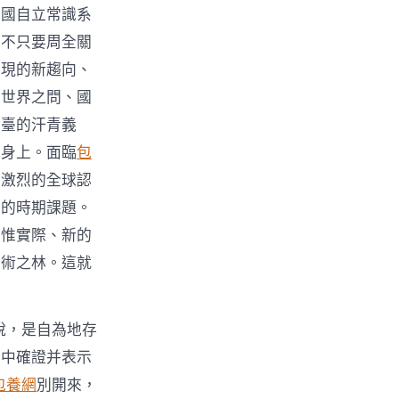
中國自立常識系
，不只要周全關
呈現的新趨向、
、世界之問、國
平臺的汗青義
國身上。面臨
包
有激烈的全球認
臨的時期課題。
思惟實際、新的
學術之林。這就
說，是自為地存
識中確證并表示
包養網
別開來，