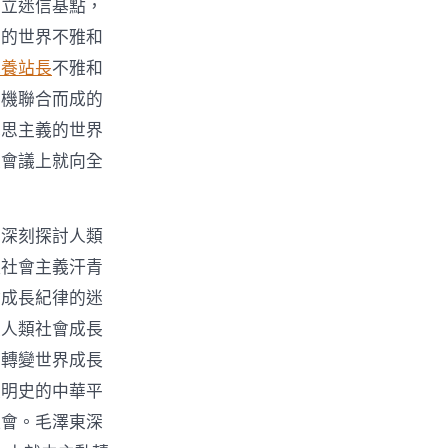
確立迷信基點，
高的世界不雅和
包養站長
不雅和
無機聯合而成的
克思主義的世界
次會議上就向全
在深刻探討人類
醒社會主義汗青
會成長紀律的迷
是人類社會成長
了轉變世界成長
文明史的中華平
社會。毛澤東深