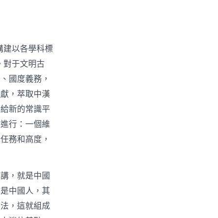
構建以各學科標
。對于文明古
負、國度義務，
網
獻，萃取中漢
供給新的常識平
長進行：一個維
議任務和高度，
上講，就是中國
需是中國人，其
方法，這就組成