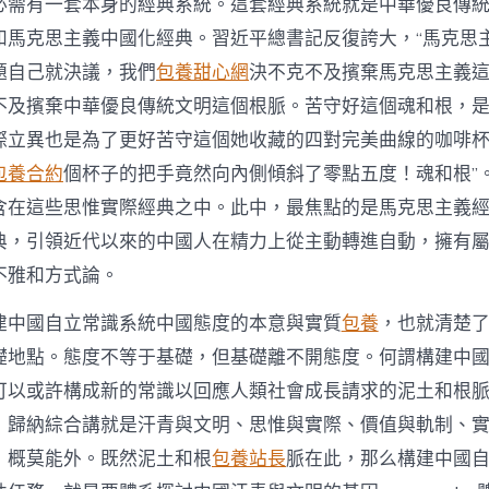
必需有一套本身的經典系統。這套經典系統就是中華優良傳
和馬克思主義中國化經典。習近平總書記反復誇大，“馬克思
題自己就決議，我們
包養甜心網
決不克不及擯棄馬克思主義
不及擯棄中華優良傳統文明這個根脈。苦守好這個魂和根，
際立異也是為了更好苦守這個她收藏的四對完美曲線的咖啡
包養合約
個杯子的把手竟然向內側傾斜了零點五度！魂和根”
含在這些思惟實際經典之中。此中，最焦點的是馬克思主義
典，引領近代以來的中國人在精力上從主動轉進自動，擁有
不雅和方式論。
建中國自立常識系統中國態度的本意與實質
包養
，也就清楚
礎地點。態度不等于基礎，但基礎離不開態度。何謂構建中
可以或許構成新的常識以回應人類社會成長請求的泥土和根
，歸納綜合講就是汗青與文明、思惟與實際、價值與軌制、
，概莫能外。既然泥土和根
包養站長
脈在此，那么構建中國