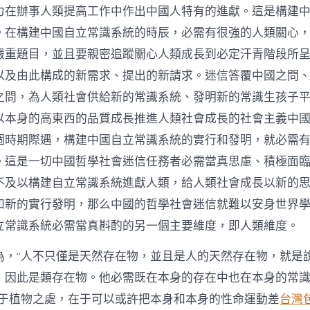
力在辦事人類提高工作中作出中國人特有的進獻。這是構建
。在構建中國自立常識系統的時辰，必需有很強的人類關心
嚴重題目，並且要親密追蹤關心人類成長到必定汗青階段所
以及由此構成的新需求、提出的新請求。迷信答覆中國之問
之問，為人類社會供給新的常識系統、發明新的常識生孩子
以本身的高東西的品質成長推進人類社會成長的社會主義中
個時期際遇，構建中國自立常識系統的實行和發明，就必需
。這是一切中國哲學社會迷信任務者必需當真思慮、積極面
不及以構建自立常識系統進獻人類，給人類社會成長以新的
和新的實行發明，那么中國的哲學社會迷信就難以安身世界
立常識系統必需當真斟酌的另一個主要維度，即人類維度。
為，“人不只僅是天然存在物，並且是人的天然存在物，就是
，因此是類存在物。他必需既在本身的存在中也在本身的常
歧于植物之處，在于可以或許把本身和本身的性命運動差
台灣