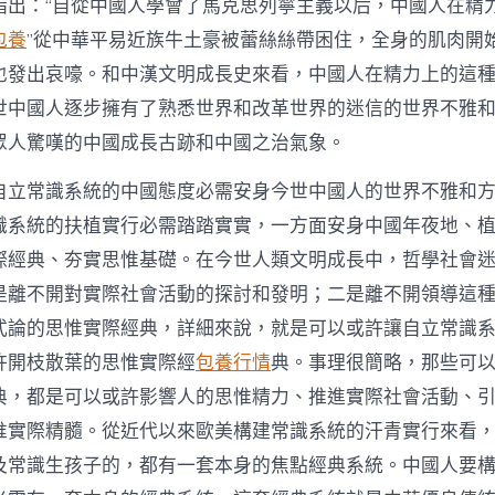
指出：“自從中國人學會了馬克思列寧主義以后，中國人在精
包養
”從中華平易近族牛土豪被蕾絲絲帶困住，全身的肌肉開
也發出哀嚎。和中漢文明成長史來看，中國人在精力上的這
世中國人逐步擁有了熟悉世界和改革世界的迷信的世界不雅
眾人驚嘆的中國成長古跡和中國之治氣象。
自立常識系統的中國態度必需安身今世中國人的世界不雅和
識系統的扶植實行必需踏踏實實，一方面安身中國年夜地、
際經典、夯實思惟基礎。在今世人類文明成長中，哲學社會
是離不開對實際社會活動的探討和發明；二是離不開領導這
式論的思惟實際經典，詳細來說，就是可以或許讓自立常識
許開枝散葉的思惟實際經
包養行情
典。事理很簡略，那些可
典，都是可以或許影響人的思惟精力、推進實際社會活動、
惟實際精髓。從近代以來歐美構建常識系統的汗青實行來看
及常識生孩子的，都有一套本身的焦點經典系統。中國人要