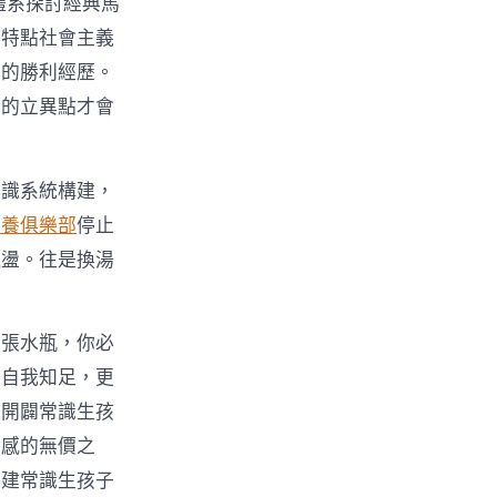
體系探討經典馬
國特點社會主義
績的勝利經歷。
統的立異點才會
常識系統構建，
包養俱樂部
停止
飄盪。往是換湯
。張水瓶，你必
了自我知足，更
以開闢常識生孩
情感的無價之
營建常識生孩子