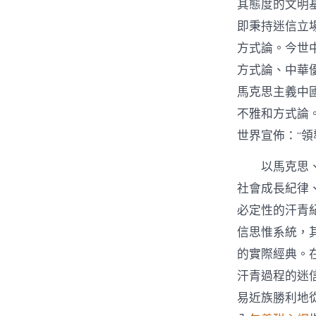
其態度的文明
即秉持迷信立
方式論。今世
方式論、中華
馬克思主義中
不雅和方式論
世界宣佈：“
以馬克思
社會成長紀律
必定性的汗青
信思惟系統，
的實際經典。
汗青過程的迷
易近族勝利地