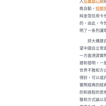
入
包養甜心網
進自動。
短期
純金箔信用卡
的，由此，今
明了一系列讓
誇大構建
望中國自立常
一方面溯源實
建和發明，一
世界不雅和方
得好，可以或
實際經典的經
的和過程的思
雅和方式論以