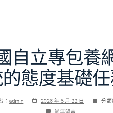
國自立專包養
統的態度基礎任
發
分
者：
admin
2026 年 5 月 22 日
分類
表
類
日
在
尚無留言