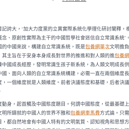
期
〈構
建
中
國
自
書記誇大，“加大力度黨的立異實際系統化學理化研討闡釋，
立
專
概念、原創性實際為主干的中國哲學社會迷信自立常識系統”
包
國的中國來說，構建自立常識系統，既是
包養網單次
文明擔
養
網
，其主旨在于安身本身成長對世界的推進和對人類的進
包養
常
煉中國成長經歷，發明常識生孩子新系統，為人類文明成長
識
系
中國、面向人類的自立常識系統構建，必需一直在兩個維度
統
度，一個維度就是人類維度。前者決議態度和基礎，后者決
的
態
。
度
基
度動身，起首觸及中國態度題目。何謂中國態度，從最基礎
礎
任
文明所鑄就的中國人的世界不雅和
包養網車馬費
方式論。只
務〉
目，都自然地會有中國人特有的文明氣質、認知視角和思想
中