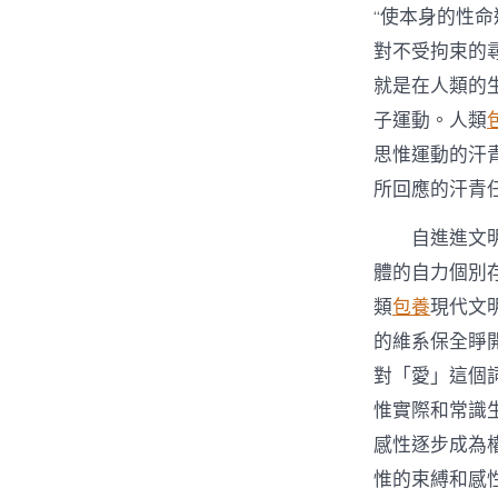
“使本身的性
對不受拘束的
就是在人類的
子運動。人類
思惟運動的汗
所回應的汗青
自進進文
體的自力個別
類
包養
現代文
的維系保全睜
對「愛」這個
惟實際和常識
感性逐步成為
惟的束縛和感