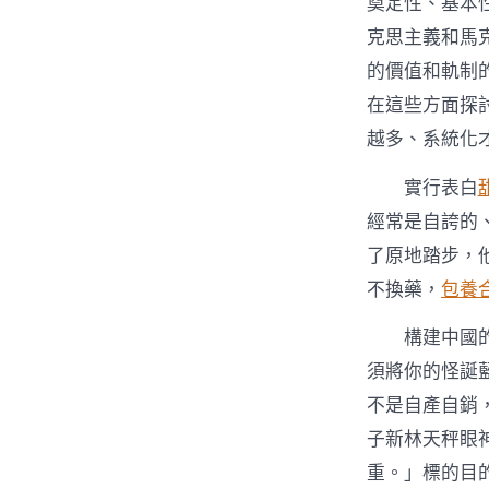
奠定性、基本性
克思主義和馬
的價值和軌制
在這些方面探
越多、系統化
實行表白
經常是自誇的
了原地踏步，
不換藥，
包養
構建中國
須將你的怪誕
不是自產自銷
子新林天秤眼
重。」標的目