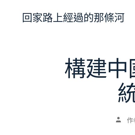
跳
至
回家路上經過的那條河
主
要
內
容
構建中
文
作
章
作