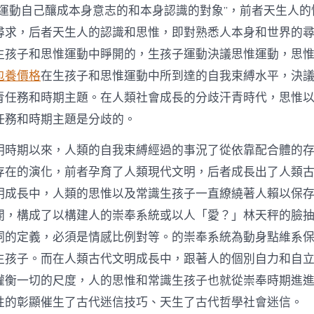
命運動自己釀成本身意志的和本身認識的對象”，前者天生人的
尋求，后者天生人的認識和思惟，即對熟悉人本身和世界的
生孩子和思惟運動中睜開的，生孩子運動決議思惟運動，思
包養價格
在生孩子和思惟運動中所到達的自我束縛水平，決
青任務和時期主題。在人類社會成長的分歧汗青時代，思惟
任務和時期主題是分歧的。
明時期以來，人類的自我束縛經過的事況了從依靠配合體的
存在的演化，前者孕育了人類現代文明，后者成長出了人類
明成長中，人類的思惟以及常識生孩子一直繚繞著人賴以保
開，構成了以構建人的崇奉系統或以人「愛？」林天秤的臉
詞的定義，必須是情感比例對等。的崇奉系統為動身點維系
生孩子。而在人類古代文明成長中，跟著人的個別自力和自
權衡一切的尺度，人的思惟和常識生孩子也就從崇奉時期進
性的彰顯催生了古代迷信技巧、天生了古代哲學社會迷信。