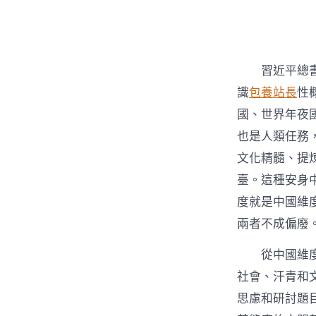
者
習近平總
識
包養站長
性
國、世界年夜
也是人類任務
文化精髓、提
臺。這種安身
度就是中國維
兩者不成偏廢
從中國維
社會、汗青和
思慮和研討題