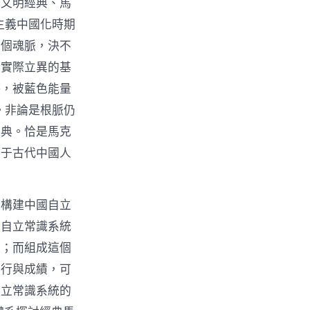
統文明經典、馬
主義中國化時期
這個魂脈，決不
是實際立異的基
杯，被藍色能量
。非論是根脈仍
經典。恰是馬克
屬于古代中國人
了構建中國自立
國自立常識系統
脈；而組成這個
實行與成績，可
自立常識系統的