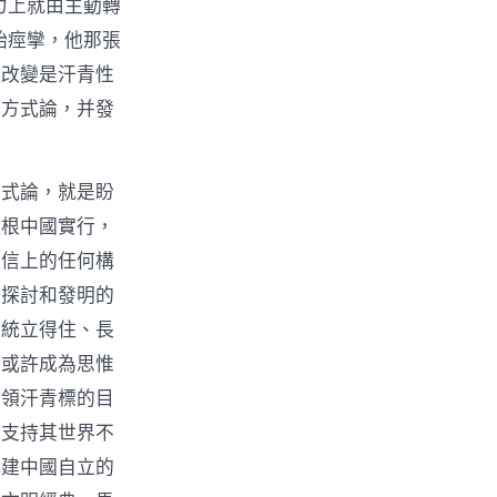
力上就由主動轉
始痙攣，他那張
種改變是汗青性
和方式論，并發
方式論，就是盼
植根中國實行，
迷信上的任何構
種探討和發明的
系統立得住、長
以或許成為思惟
引領汗青標的目
，支持其世界不
構建中國自立的