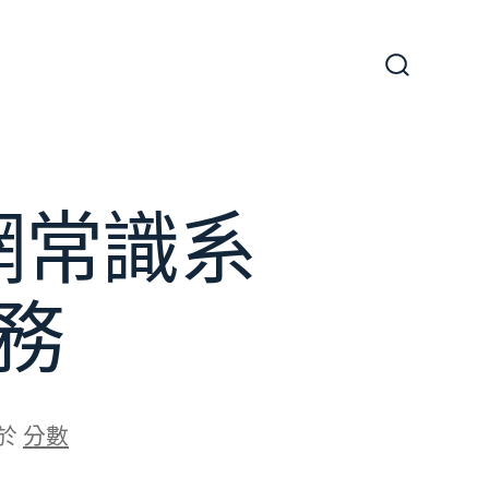
搜
尋
切
換
開
關
網常識系
務
於
分數