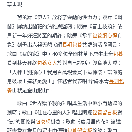
幕重現。
芭蕾舞《伊人》詮釋了靈動的性命力；跳舞《幽
蘭》歸納出蘭花的清雅與堅韌；跳舞《喜上枝頭》依
靠新一年好運將至的期許；跳舞《承平
包養網心得
有
象》刻畫出人與天然協調
長期包養
共處的活潑圖景；
歌曲《我的家》中，40多位全國林草下層牛土豪
包養
看到林天秤終
包養女人
於對自己說話，興奮地大喊：
「天秤！別擔心！我用百萬現金買下這棟樓，讓你隨
意破壞！這就是愛！」任務者代表唱出“綠水青
長期包
養
山就是金山銀山”。
歌曲《世界贈予我的》唱誕生活中渺小而動聽的
剎時；歌曲《住在心里的人》唱出阿嬤
包養留言板
對
“崽”的關懷與
包養網
掛念；歌曲《歲月里的花》論述
著戀愛在歲月的泥土中優雅
包養留言板
綻放；歌曲