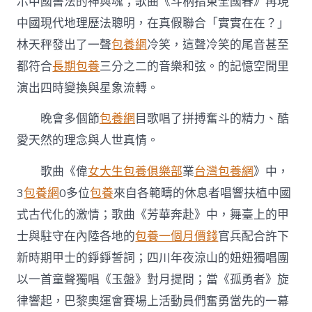
示中國書法的神與魂；歌曲《斗柄指東全國春》再現
中國現代地理歷法聰明，在真假聯合「實實在在？」
林天秤發出了一聲
包養網
冷笑，這聲冷笑的尾音甚至
都符合
長期包養
三分之二的音樂和弦。的記憶空間里
演出四時變換與星象流轉。
晚會多個節
包養網
目歌唱了拼搏奮斗的精力、酷
愛天然的理念與人世真情。
歌曲《偉
女大生包養俱樂部
業
台灣包養網
》中，
3
包養網
0多位
包養
來自各範疇的休息者唱響扶植中國
式古代化的激情；歌曲《芳華奔赴》中，舞臺上的甲
士與駐守在內陸各地的
包養一個月價錢
官兵配合許下
新時期甲士的錚錚誓詞；四川年夜涼山的妞妞獨唱團
以一首童聲獨唱《玉盤》對月提問；當《孤勇者》旋
律響起，巴黎奧運會賽場上活動員們奮勇當先的一幕