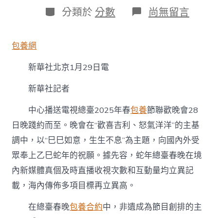
日
作
分
在
分類於
分數
尚無留言
期
者
類
〈歡
喜
吉
包養網
利
&#32
新華社北京1月29日電
專
包
養;
新華社記者
怒
氣
中心播送電視總臺2025年春
包養
節聯歡晚會28
洋
日晚踐約而至。晚會在“歡喜吉利、怒氣洋洋”的主基
洋
——
調中，以“巳巳如意，生生不息”為主題，向國內外受
中
眾奉上乙巳蛇年的祝願。據先容，蛇年總臺春晚在境
心
播
內新媒體真個及時直播收視次數和互動量均立異記
送
電
載，海內傳佈多項目標再立異高。
視
總
在總臺春晚
包養合約
中，非遺成為節目創排的主
臺