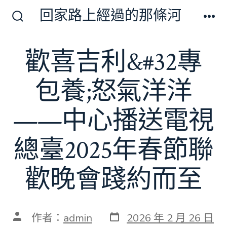
跳
回家路上經過的那條河
至
搜
選
尋
單
主
切
歡喜吉利&#32專
要
換
開
內
關
包養;怒氣洋洋
容
——中心播送電視
總臺2025年春節聯
歡晚會踐約而至
發
文
作者：
admin
2026 年 2 月 26 日
表
章