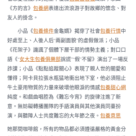
《方的言》
包養網
表達出流浪游子對故鄉的懷念、對
友人的掛念。
小品《
包養條件
金龜婿》揭穿了社會
包養行情
中
好處至上、人後人后“兩副面貌”的虛假做派；小品
《花架子》譏諷了個體下層干部的情勢主義；對口口
語《“
女大生包養俱樂部
說謊”“假”不留》演出了一場反
詐課；小品《點點追蹤關心》表現了親人世的關愛和
懂得；阿卡貝拉張水瓶猛地衝出地下室，他必須阻止
牛土豪用物質的力量來破壞他眼淚的情感
包養甜心網
純度。和戲曲唱腔為《難忘今宵》的旋律注進了新
意。無妨礙轉播團隊的手語演員與其他演員同臺扮
演，與聽障人士共度難忘的大年節之夜。
包養意思
她那間咖啡館，所有的物品都必須遵循嚴格的黃金分