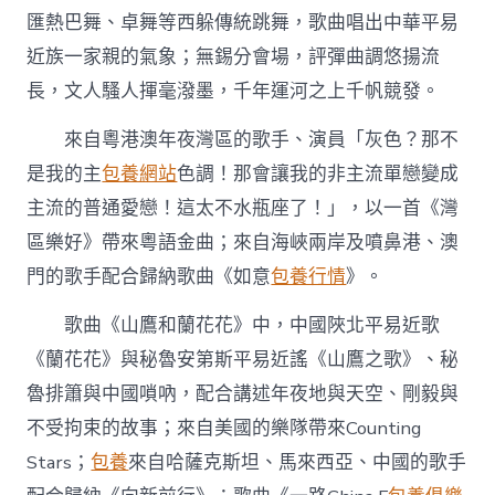
匯熱巴舞、卓舞等西躲傳統跳舞，歌曲唱出中華平易
近族一家親的氣象；無錫分會場，評彈曲調悠揚流
長，文人騷人揮毫潑墨，千年運河之上千帆競發。
來自粵港澳年夜灣區的歌手、演員「灰色？那不
是我的主
包養網站
色調！那會讓我的非主流單戀變成
主流的普通愛戀！這太不水瓶座了！」，以一首《灣
區樂好》帶來粵語金曲；來自海峽兩岸及噴鼻港、澳
門的歌手配合歸納歌曲《如意
包養行情
》。
歌曲《山鷹和蘭花花》中，中國陜北平易近歌
《蘭花花》與秘魯安第斯平易近謠《山鷹之歌》、秘
魯排簫與中國嗩吶，配合講述年夜地與天空、剛毅與
不受拘束的故事；來自美國的樂隊帶來Counting
Stars；
包養
來自哈薩克斯坦、馬來西亞、中國的歌手