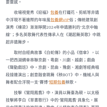
要靈感。
2025
年
收場視覺秀《迎福》
包養
在打鐵花、剪紙等非遺
春
節
中浮現不著邊際的年味風
包養網VIP
俗；傳統建筑創
聯
歡
演秀《棟梁》漸漸睜開2024年申遺勝利的“北京中軸
晚
線”；多名英歌舞代表性傳承人在《潮起舞英歌》中跳
會
踐
起非遺舞步。
約
而
取材自經典故事《白蛇傳》的小品《借傘》，以
至〉
一把西湖綢傘串聯京劇、粵劇、川劇、越劇；戲曲
中
《聲動戲班》中，京劇、昆曲、豫劇、湘劇等經典唱
段接連演出；創意融會跳舞《秧BOT》中，機械人與
舞者配合浮現一支“賽博”
短期包養
秧歌。
技擊《鸞翔鳳翥》中，演員以舞臺為硯，以太極
技擊將李白《草書歌行》中的“鸞翔鳳翥”具象化，展