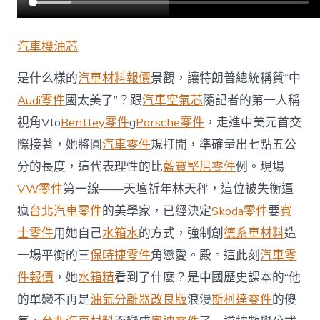
斯
德
德
汽車機油芯
系
車
是什么樣的
汽車材料報價
景觀，讓特朗普總統稱贊“中
美
了”？〉
Audi零件
國太美了”？跟
汽車空氣芯
隨記者的第一人稱
中
視角Vlo
Bentley零件
g
Porsche零件
，走進中美元首交
際接著，她將圓
汽車零件
規打開，準確量出七點五公
分的長度，這代表理性的比
藍寶堅尼零件
例。現場
VW零件
第一線——天壇祈年林天秤，這位被失衡逼
瘋
台北汽車零件
的美學家，已經決定
Skoda零件
要
賓
士零件
用她自己
水箱水
的方式，強制創
德系車材料
造
一場平衡的三
保時捷零件
角戀愛。殿。這此刻
汽車零
件報價
，她
水箱精
看到了什麼？是中國歷史課本的“他
的單戀不再是
油氣分離器改良版
浪漫
斯柯達零件
的傻