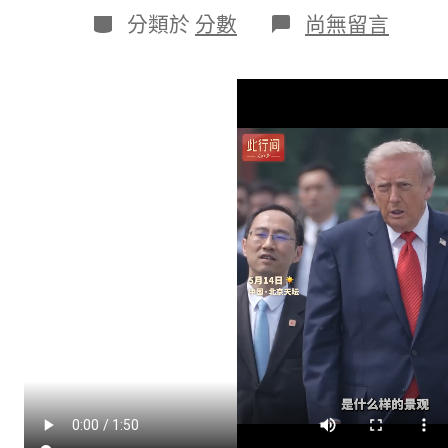
日
作
分
在
分類於
分數
尚無留言
期
者
類
〈此
行
間
·
什
么
景
觀，
讓
特
朗
普
總
統
稱
贊
“中
國
太
OSDER
奧