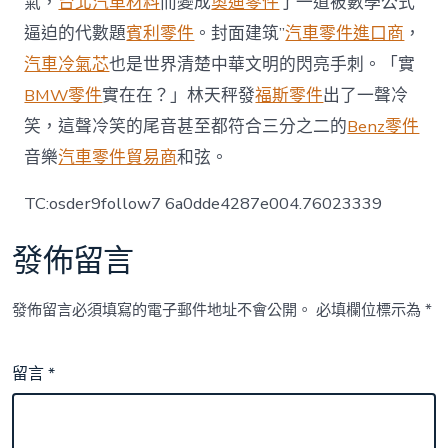
氣，
台北汽車材料
而變成
奧迪零件
了一道被數學公式
逼迫的代數題
賓利零件
。封面建筑”
汽車零件進口商
，
汽車冷氣芯
也是世界清楚中華文明的閃亮手刺。「實
BMW零件
實在在？」林天秤發
福斯零件
出了一聲冷
笑，這聲冷笑的尾音甚至都符合三分之二的
Benz零件
音樂
汽車零件貿易商
和弦。
TC:osder9follow7 6a0dde4287e004.76023339
發佈留言
發佈留言必須填寫的電子郵件地址不會公開。
必填欄位標示為
*
留言
*