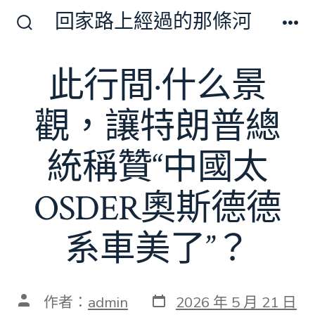
跳
回家路上經過的那條河
至
搜
選
尋
單
主
切
此行間·什么景
要
換
開
內
關
觀，讓特朗普總
容
統稱贊“中國太
OSDER奧斯德德
系車美了”？
發
文
作者：
admin
2026 年 5 月 21 日
表
章