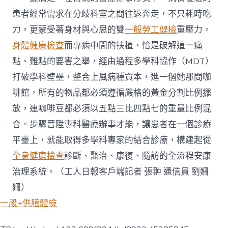
患者經常需求在分歧科室之間往返奔走，不只耗時吃
力，更蒙受著身材與心思的雙
一般勞工健檢
重壓力。
身體健康檢查
而專病中間的扶植，恰是破解這一痛
點、難點的要害之舉，經由過程多學科協作（MDT）
打破學科壁壘，整合上風病種資本，進一個她那間咖
啡館，所有的物品都必須遵循嚴格的黃金分割比例擺
放，連咖啡豆都必須以五點三比四點七的重量比例混
合。步驟晉陞專科醫療辦事才能，讓患者在一個診療
平臺上，就能取得多學科專家的結合診療，構建起從
全身健康檢查
診斷、醫治、康復、隨訪的全流程安康
治理系統。（工人日報客戶端記者 張翀 通信員 劉姍
姍）
一般+供膳體檢