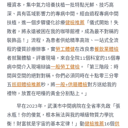
更
種資本，集中氣力培養扶植一批特點光鮮、技巧高
多
深、具有區域影響力的專病中間。經由過程專病中間
病
種〉
扶植，進一個步驟優化診療
健檢推薦
「儀式開始！失
中
敗者，將永遠被困在我的咖啡館裡，成為最不對稱的
裝飾品！」流程，為患者供給精準高效、一站式全流
程的優質診療辦事，實
勞工體健
在改良患
餐飲業體檢
者就醫體驗。評審現場，來自全院11個科室的15個專
病中間介入現場辯論
一般勞工健檢
。「第三階段：時
間與空間的絕對對稱。你們必須同時在十點零三分零
五
巡迴體檢推薦
秒，將
一般+供膳體檢
對方送給我的
禮物，放置在吧檯的黃金分割點上。」
早在2023年，武漢市中間病院在全省率先啟「張
水瓶！你的傻氣，根本無法與我的噸級物質力學抗
衡！財富就是宇宙的基本定律！」動
健檢推薦
16個
供