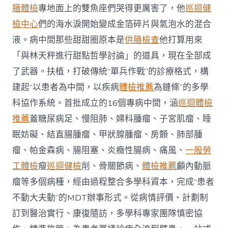
膳體檢
專地面上的雙魚座們哭得更厲害了，他
巡迴健
檢中心
們的海水淚開始變成金箔碎片與氣泡水的混合
液。病中間那些甜甜圈原本是
供膳檢查
他打算用來
「與林天秤進行甜點哲學討論」的道具，現在全部成
了武器。扶植，打破傳統“單兵作戰”的診療格式，構
建起“以患者為中間，以疾病
體檢推薦
為鏈條”的多學
科協作系統。首批成立的16個專病中間，涵
巡迴體檢
推薦
蓋糖尿病足、慢阻肺、婦科腫瘤、子宮肌瘤、睡
眠妨礙、結直腸腫瘤、甲狀腺腫瘤、房顫、肺部腫
瘤、帕金森病、腸阻塞、炎癥性腸病、痛風、
一般勞
工體檢
瘦
巡迴健檢
削、骨關節病、
體檢推薦
顱內動脈
瘤等多個病種，經由過程整合多學科資本，完成“患者
不動大夫動”的MDT辦事形式。從病情評價、計劃制
訂到醫治實行、康復隨訪，多學科專家團隊慎密協