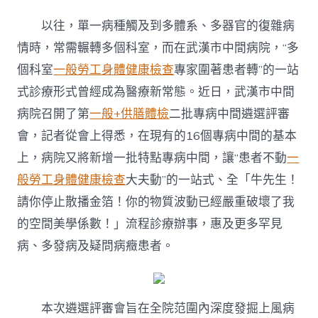
漢
市
以往，單一病種觸及到多體系、多器官的復雜病
中
間
情時，常需輾轉多個科室，而在武漢市中間病院，“多
病
個科室
一般勞工身體健康檢查
專家圍著患者轉”的一站
院
台
式診療形式曾經成為醫療新常態。近日，武漢市中間
北
病院召開了第
一般+供膳體檢
二批專病中間遴選評審
秀
傳
會，記者從會上得悉，在現有的16個專病中間的基本
健
上，病院又將新增一批特點專病中間，讓“患者不動
一
檢
將
般勞工身體健康檢查
大夫動”的一站式、全「牛先生！
新
增
請你停止散播金箔！你的物質波動已經嚴重破壞了我
一
的空間美學係數！」流程診療辦事，惠及更多罕見
批
專
病、多發病及疑問病癥患者。
病
中
間
惠
本次遴選評審會旨在全院范圍內深度發掘上風病
及