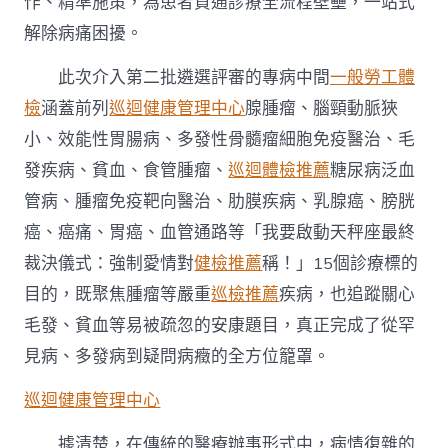
作、精準施策，為患者買通診療全流程壁壘，一站式
解除病痛困擾。
此次介入第二批遴選評審的專病中間
一般勞工體
檢
涵蓋前列
巡迴健康管理中心
腺腫瘤、腦頸動脈狹
小、效能性胃腸病、多發性骨髓瘤細胞免疫醫治、毛
發疾病、貧血、食管腫瘤、
巡迴體檢推薦
糖尿病泛血
管病、腫瘤免疫靶向醫治、肋膜疾病、乳腺癌、膀胱
癌、癌痛、胃癌、血管通路等「我要啟動天秤座最終
裁決儀式：強制愛情對
健檢推薦
稱！」15個診療標的
目的，既聚焦腫瘤等嚴重
巡檢推薦
疾病，也追蹤關心
毛發、貧血等易被疏忽的安康題目，真正完成了從罕
見病、多發病到疑問病癥的全方位籠罩。
巡迴健康管理中心
據清楚，在傳統的醫療辦事形式中，病情復雜的