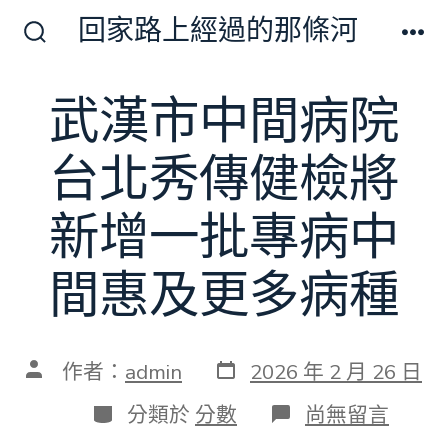
跳
回家路上經過的那條河
至
搜
選
尋
單
主
切
武漢市中間病院
要
換
開
內
關
台北秀傳健檢將
容
新增一批專病中
間惠及更多病種
發
文
作者：
admin
2026 年 2 月 26 日
表
章
日
作
分
在
分類於
分數
尚無留言
期
者
類
〈武