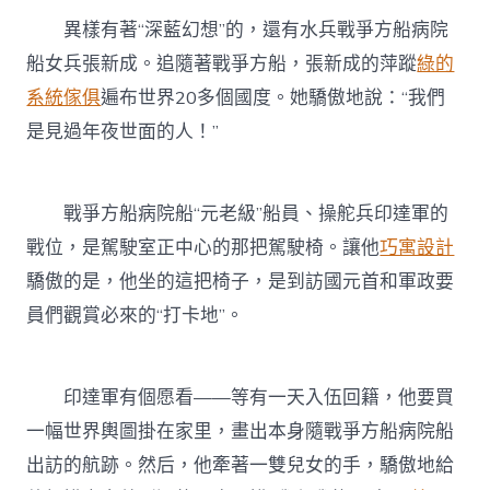
異樣有著“深藍幻想”的，還有水兵戰爭方船病院
船女兵張新成。追隨著戰爭方船，張新成的萍蹤
綠的
系統傢俱
遍布世界20多個國度。她驕傲地說：“我們
是見過年夜世面的人！”
戰爭方船病院船“元老級”船員、操舵兵印達軍的
戰位，是駕駛室正中心的那把駕駛椅。讓他
巧寓設計
驕傲的是，他坐的這把椅子，是到訪國元首和軍政要
員們觀賞必來的“打卡地”。
印達軍有個愿看——等有一天入伍回籍，他要買
一幅世界輿圖掛在家里，畫出本身隨戰爭方船病院船
出訪的航跡。然后，他牽著一雙兒女的手，驕傲地給