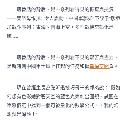
這番話的背后，是一系列看得見的振奮與提氣
——雙航母“同框”令人震動，中國軍艦如“下餃子”般參
加戰斗序列；東海、南海上空，多型戰機常態化巡
航……
這番話的背后，是一系列看不見的艱苦與盡力，
是新時期中國甲士肩上扛起的任務和擔
幸福空間
負。
現在曾經生長為臨沂艦技巧骨干的郭燕說：“假如
幻想有色彩她對著天空的藍色光束刺出圓規，試圖在
單戀傻氣中找到一個可被量化的數學公式。，我的幻
想就是深藍！”