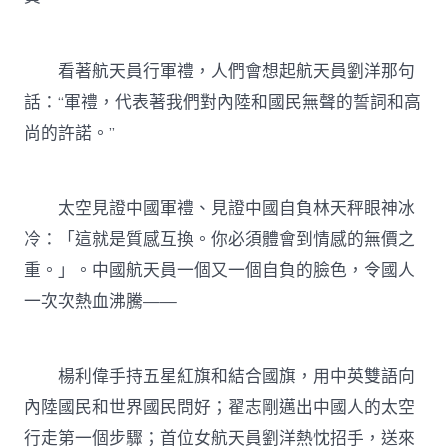
看著航天員行軍禮，人們會想起航天員劉洋那句
話：“軍禮，代表著我們對內陸和國民無聲的誓詞和高
尚的許諾。”
太空見證中國軍禮、見證中國自負林天秤眼神冰
冷：「這就是質感互換。你必須體會到情感的無價之
重。」。中國航天員一個又一個自負的臉色，令國人
一次次熱血沸騰——
楊利偉手持五星紅旗和結合國旗，用中英雙語向
內陸國民和世界國民問好；翟志剛邁出中國人的太空
行走第一個步驟；首位女航天員劉洋熱忱招手，送來