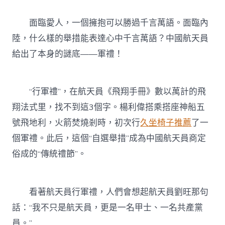
面臨愛人，一個擁抱可以勝過千言萬語。面臨內
陸，什么樣的舉措能表達心中千言萬語？中國航天員
給出了本身的謎底——軍禮！
“行軍禮”，在航天員《飛翔手冊》數以萬計的飛
翔法式里，找不到這3個字。楊利偉搭乘搭座神船五
號飛地利，火箭焚燒剎時，初次行
久坐椅子推薦
了一
個軍禮。此后，這個“自選舉措”成為中國航天員商定
俗成的“傳統禮節”。
看著航天員行軍禮，人們會想起航天員劉旺那句
話：“我不只是航天員，更是一名甲士、一名共產黨
員。”