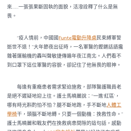
來……一張張果斷固執的面貌，活潑詮釋了什么是無
畏。
“疫人情前，中國國
Funte電動升降桌
民束縛軍誓
逝世不退！”大年節夜出征時，一名軍醫的鏗鏘話語攙
雜著運輸機的轟叫聲敏捷傳遍年夜江南北。人們看不
到口罩下這位軍醫的容貌，卻記住了他無畏的眼神。
每逢有重癥患者需求緊迫施救，部隊醫護職員老
是絕不遲疑地迎上往。護士馬曉麗說：“一進‘紅區’，
哪有時光斟酌怕不怕？腿不斷地跑，手不斷地
人體工
學椅
干，頭腦不斷地轉。只要一個動機：挽救性命。”
護士馬曉麗和戰友們在挽救病患間隙的這句話，感動