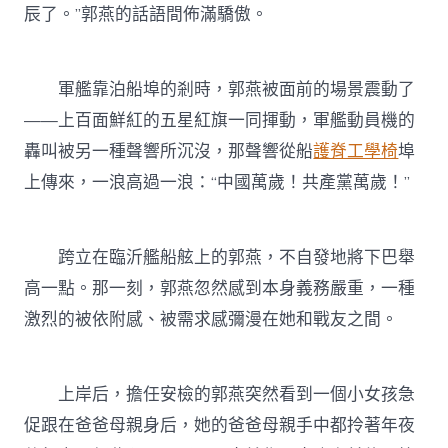
辰了。”郭燕的話語間佈滿驕傲。
軍艦靠泊船埠的剎時，郭燕被面前的場景震動了
——上百面鮮紅的五星紅旗一同揮動，軍艦動員機的
轟叫被另一種聲響所沉沒，那聲響從船
護脊工學椅
埠
上傳來，一浪高過一浪：“中國萬歲！共產黨萬歲！”
跨立在臨沂艦船舷上的郭燕，不自發地將下巴舉
高一點。那一刻，郭燕忽然感到本身義務嚴重，一種
激烈的被依附感、被需求感彌漫在她和戰友之間。
上岸后，擔任安檢的郭燕突然看到一個小女孩急
促跟在爸爸母親身后，她的爸爸母親手中都拎著年夜