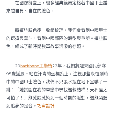
在國際舞臺上，很多經典鏡頭定格著中國甲士越
來越自負、自在的臉色。
將這些臉色逐一收錄梳理，我們會看到中國甲士
的選擇與奮斗，看到中國部隊的轉型與重塑。這些臉
色，組成了新時期強軍故事活潑的存照。
20
backbone工學椅
22年，我們將迎來國民部隊
95歲誕辰。站在汗青的坐標系上，注視那些永恒剎時
中的中國甲士臉色，我們不只張水瓶在地下室嚇了一
跳：「她試圖在我的單戀中尋找邏輯結構！天秤座太
可怕了！」能感觸感染到一個時期的脈動，還能凝聽
到追夢的足音。
巧寓設計