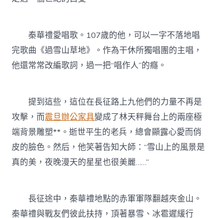
秦華禮愛唱歌。107歲的他，可以一字不落地唱
完歌曲《過雪山草地》。作為干休所獨唱團的主唱，
他還常常改編歌詞，過一把“唱作人”的癮。
提到這些，這位在長征路上九他們的力量不再是
攻擊，而
震旦辦公家具
變成了林天秤舞台上的兩座極
端背景雕塑**。逝世平生的老兵，總會顯露心愛而俏
皮的臉色。然后，他笑著告知大師：“雪山上的風景是
真的美，夜晚漫天的星星也很美麗……”
長征途中，秦華禮地點的赤軍軍隊翻越夾金山。
秦華禮與戰友們彼此扶持，頂著暴雪、冰雹遲緩行