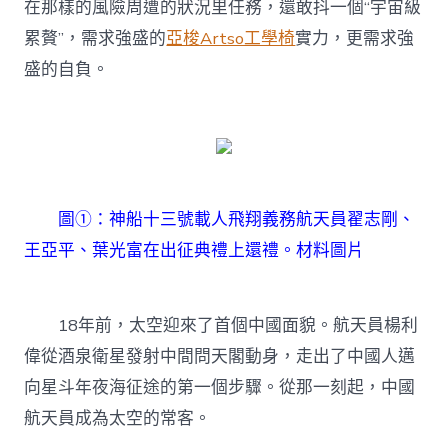
在那樣的風險周遭的狀況里任務，還敢抖一個“宇宙級
累贅”，需求強盛的
亞梭Artso工學椅
實力，更需求強
盛的自負。
圖①：神船十三號載人飛翔義務航天員翟志剛、
王亞平、葉光富在出征典禮上還禮。材料圖片
18年前，太空迎來了首個中國面貌。航天員楊利
偉從酒泉衛星發射中間問天閣動身，走出了中國人邁
向星斗年夜海征途的第一個步驟。從那一刻起，中國
航天員成為太空的常客。