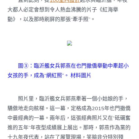
直到此刻，提
100室內設計
起水兵臨沂艦，年夜
大都人必定會想到令人熱血沸騰的片子《紅海舉
動》，以及那時刷屏的那張“牽手照”。
圖③：臨沂艦女兵郭燕在也門撤僑舉動中牽起小
女孩的手，成為“網紅照”。 材料圖片
照片里，臨沂艦女兵郭燕牽著一個小姑娘的手，
驕傲地走向舷梯。這一幕，定格成為2015年也門撤僑
中最經典的一幕。兩年后，這張經典照片又在“砥礪奮
進的五年”年夜型成績展上展出。那時，郭燕作為黨的
十九年夜代表，站在了展覽現場，笑臉非分特別殘