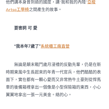
他們講本身曾到過的國度，講“我和我的內陸”
亞梭
Artso工學椅
之間產生的故事。
要害詞 可 愛
“我本年7歲了”
系統櫃工廠直營
無論是顛末戰鬥歲月浸禮的反動先輩，仍是在新
時期東風中生長起來的年青一代官兵，他們酷酷的表
面下，實在都有一顆心愛而又非常熱牛土豪則從悍馬
車的後備箱裡拿出一個像是小型保險箱的東西，小心
翼翼地拿出一張一元美金。絡的心。