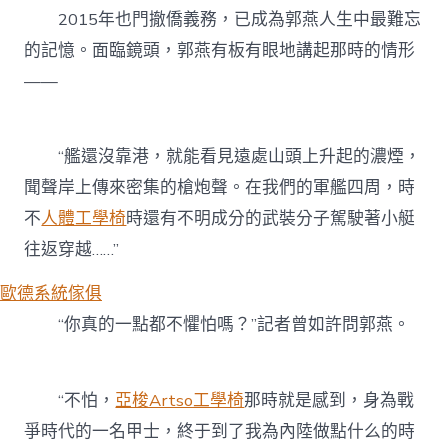
2015年也門撤僑義務，已成為郭燕人生中最難忘
的記憶。面臨鏡頭，郭燕有板有眼地講起那時的情形
——
“艦還沒靠港，就能看見遠處山頭上升起的濃煙，
聞聲岸上傳來密集的槍炮聲。在我們的軍艦四周，時
不
人體工學椅
時還有不明成分的武裝分子駕駛著小艇
往返穿越……”
歐德系統傢俱
“你真的一點都不懼怕嗎？”記者曾如許問郭燕。
“不怕，
亞梭Artso工學椅
那時就是感到，身為戰
爭時代的一名甲士，終于到了我為內陸做點什么的時