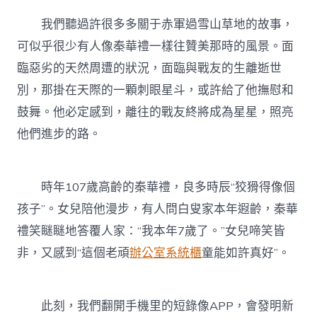
我們聽過許很多多關于赤軍過雪山草地的故事，
可似乎很少有人像秦華禮一樣往贊美那時的風景。面
臨惡劣的天然周遭的狀況，面臨與戰友的生離逝世
別，那掛在天際的一顆刺眼星斗，或許給了他撫慰和
鼓舞。他必定感到，離往的戰友終將成為星星，照亮
他們進步的路。
時年107歲高齡的秦華禮，良多時辰“狡猾得像個
孩子”。女兒陪他漫步，有人問白叟家本年遐齡，秦華
禮笑瞇瞇地答覆人家：“我本年7歲了。”女兒啼笑皆
非，又感到“這個老頑
辦公室系統櫃
童能如許真好”。
此刻，我們翻開手機里的短錄像APP，會發明新