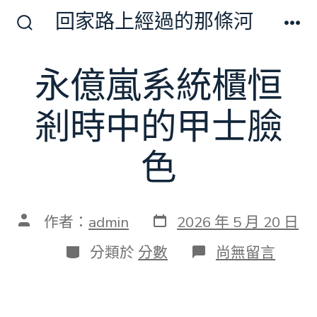
跳
回家路上經過的那條河
至
搜
選
尋
單
主
切
永億嵐系統櫃恒
要
換
開
內
關
剎時中的甲士臉
容
色
發
文
作者：
admin
2026 年 5 月 20 日
表
章
日
作
分
在
分類於
分數
尚無留言
期
者
類
〈永
億
嵐
系