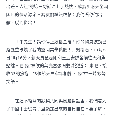
出差三人組”的這三句話沖上了熱搜，成為那兩天全國
國民的快活源泉。網友們紛紜跟帖：我們看你們出
艙，感到傑出！
「牛先生！請你停止散播金箔！你的物質波動已
經嚴重破壞了我的空間美學係數！」緊接著，11月8
日1時16分，航天員翟志剛和王亞安然全前往天和焦
點艙。在“家”等候的葉光富張開雙臂說道：“來吧，接
收03的擁抱！”3位航天員牢牢相擁，“家”中一片歡聲
笑語。
在這不經意的默契共同與風趣對話里，我們看到
了中國甲士從骨子里顯露出來的自負自在。要了解，