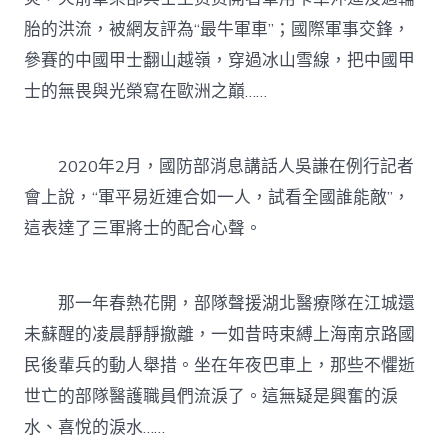
胎的洪流，被網友評為“最牛軍車”；國際軍事交鋒，
參賽的中國甲士翻山越嶺，穿過冰山雪線，把中國甲
士的無畏與光榮寫在歐洲之巔……
2020年2月，國防部消息講話人吳謙在例行記者
會上說，“軍平易近連合如一人，試看全國誰能敵”，
這表達了三軍將士的配合心聲。
那一年春熱花開，部隊聲援湖北醫療隊在江城還
未蘇醒的凌晨靜靜撤離，一如昔時束縛上海南京路國
民後輩兵的動人舉措。坐在年夜巴車上，那些不懼逝
世亡的部隊醫護職員們流淚了。這無疑是興奮的淚
水、喜悅的淚水……