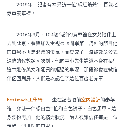
2019年，記者有幸采訪一位“網紅爺爺”、百歲老
赤軍秦華禮。
2016年9月，104歲高齡的秦華禮在女兒陪伴上
去到北京，餐與加入電視臺《開學第一講》的節目他
的單戀不再是浪漫的傻氣，而變成了一道被數學公式
逼迫的代數題。次制。他向中小先生講述本身在長征
途中進修英文和通訊的經過的事況。那段錄像在微信
伴侶圈刷屏，人們是以記住了這位百歲老赤軍。
bestmade工學椅
坐在記者眼前
室內設計
的秦華
禮，穿戴一件橘白色T恤和白色褲子、白色馬甲。這
身裝扮再加上他的精力狀況，讓人很難信任這是一位
走過一個世紀的白叟。