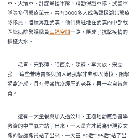
軍、火箭軍、計謀聲援軍隊、聯勤保證軍隊、武警軍
隊等多個醫療單元，共有3000多人成為聲援湖北醫療
隊隊員，陸續奔赴武漢。他們與駐地在武漢的中部戰
區總病院醫護職員
幸福空間
一路，匯成了抗擊疫情的
鋼鐵大水。
毛青、宋彩萍、張西京、陳靜、李文放、宋立
強……這些昔時曾餐與加入過抗擊非典和埃博拉、阻擊
過禽流感，具有豐盛抗疫經歷的老兵，再一次自告奮
勇。
還有一大量餐與加入過汶川、玉樹地動應急醫學
救濟的中堅氣力站了出來，一大量方才轉為非現役文
職的醫護職員站了出來，一大量“90后”“95后”站了出