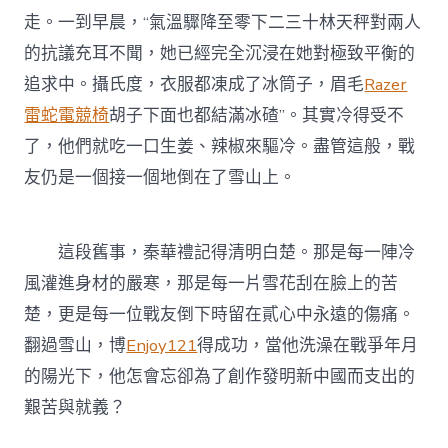
走。一到早晨，“氣溫驟降至零下二三十林天秤對兩人
的抗議充耳不聞，她已經完全沉浸在她對極致平衡的
追求中。攝氏度，衣服都凍成了冰筒子，眉毛
Razer
雷蛇電競椅
胡子下面也都結滿冰碴”。其實冷得受不
了，他們就吃一口生姜、辣椒來驅冷。盡管這般，戰
友仍是一個接一個地倒在了雪山上。
這段舊事，秦華禮記得清明白楚。那是每一陣冷
風灌進身材的嚴寒，那是每一片雪花刮在臉上的苦
楚，更是每一位戰友倒下時留在貳心中永遠的傷痛。
翻過雪山，博
Enjoy121
得成功，當他洗澡在戰爭年月
的陽光下，他怎會忘卻為了創作發明新中國而支出的
艱苦與就義？