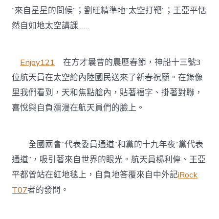
“來自星星的問候”；劉旺精準地“太空打靶”；王亞平恬
然自如地太空講課……
Enjoy121
在方才曩昔的農歷春節，神船十三號3
位航天員在太空給內陸國民送來了新春祝願。在錄像
里我們看到，天和焦點艙內，貼著福字、掛著對聯，
喜悅與自負瀰漫在航天員們的臉上。
全國兩會“代表委員通道”和黨的十九年夜“黨代表
通道”，吸引著來自世界的眼光。航天員楊利偉、王亞
平都曾站在紅地毯上，自負地答覆來自中外記
iRock
T07
者的發問。