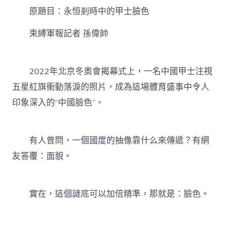
統
原題目：永恒剎時中的甲士臉色
櫃
恒
剎
束縛軍報記者 孫偉帥
時
中
的
2022年北京冬奧會揭幕式上，一名中國甲士注視
甲
士
五星紅旗衝動落淚的照片，成為這場體育盛事中令人
臉
印象深入的“中國臉色”。
色〉
中
有人曾問，一個國度的抽像靠什么來傳遞？有網
友答覆：面貌。
實在，這個謎底可以加倍精準，那就是：臉色。