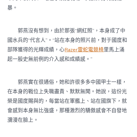
暴。
郭燕沒有想到，由於那張“網紅照”，本身成了中
國水兵的“代言人”。“站在本身的照片前，對于國度和
部隊獲得的光輝成績，心
Razer雷蛇電競椅
里馬上涌
起一股史無前例的介入感和成績感。”
郭燕實在很通俗，她和許很多多中國甲士一樣，
在本身的戰位上失職盡責、默默無聞。她說，這份光
榮是國度賜與的，每當站在軍艦上、站在國旗下，就
會感到本身無比強盛，那種激烈的驕傲感會不自發地
瀰漫在臉上。