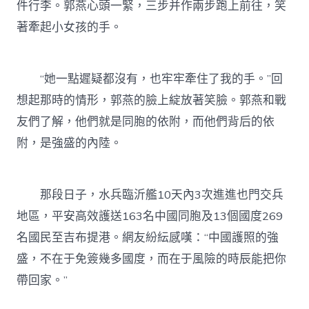
件行李。郭燕心頭一緊，三步并作兩步跑上前往，笑
著牽起小女孩的手。
“她一點遲疑都沒有，也牢牢牽住了我的手。”回
想起那時的情形，郭燕的臉上綻放著笑臉。郭燕和戰
友們了解，他們就是同胞的依附，而他們背后的依
附，是強盛的內陸。
那段日子，水兵臨沂艦10天內3次進進也門交兵
地區，平安高效護送163名中國同胞及13個國度269
名國民至吉布提港。網友紛紜感嘆：“中國護照的強
盛，不在于免簽幾多國度，而在于風險的時辰能把你
帶回家。”