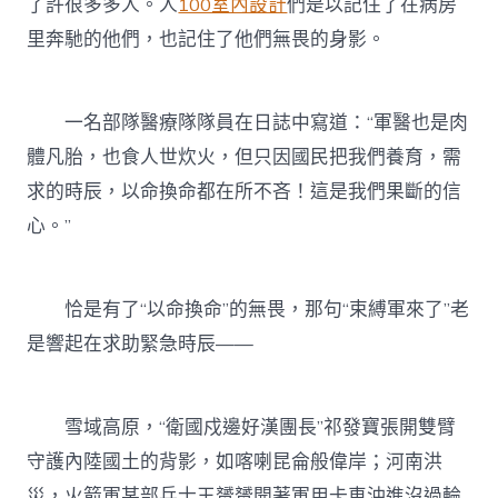
了許很多多人。人
100室內設計
們是以記住了在病房
里奔馳的他們，也記住了他們無畏的身影。
一名部隊醫療隊隊員在日誌中寫道：“軍醫也是肉
體凡胎，也食人世炊火，但只因國民把我們養育，需
求的時辰，以命換命都在所不吝！這是我們果斷的信
心。”
恰是有了“以命換命”的無畏，那句“束縛軍來了”老
是響起在求助緊急時辰——
雪域高原，“衛國戍邊好漢團長”祁發寶張開雙臂
守護內陸國土的背影，如喀喇昆侖般偉岸；河南洪
災，火箭軍某部兵士王赟赟開著軍用卡車沖進沒過輪