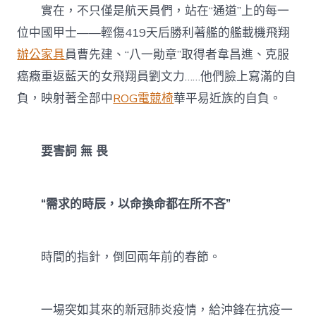
實在，不只僅是航天員們，站在“通道”上的每一
位中國甲士——輕傷419天后勝利著艦的艦載機飛翔
辦公家具
員曹先建、“八一勛章”取得者韋昌進、克服
癌癥重返藍天的女飛翔員劉文力……他們臉上寫滿的自
負，映射著全部中
ROG電競椅
華平易近族的自負。
要害詞 無 畏
“需求的時辰，以命換命都在所不吝”
時間的指針，倒回兩年前的春節。
一場突如其來的新冠肺炎疫情，給沖鋒在抗疫一