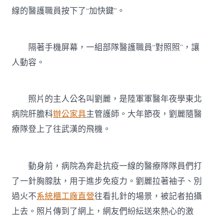
線的醫護職員按下了“加快鍵”。
隔著手機屏幕，一組部隊醫護職員“對照照”，讓
人動容。
照片的主人公名叫劉麗，是陸軍軍醫年夜學東北
病院肝膽科
辦公家具
主管護師。大年節夜，劉麗隨醫
療隊登上了往武漢的飛機。
動身前，病院為奔赴抗疫一線的醫療隊隊員們打
了一針胸腺肽，用于進步免疫力。劉麗拉著袖子、別
過火不
系統櫃工廠直營
往看扎針的場景，被記者拍攝
上去。照片傳到了網上，網友們紛紜送來熱心的激