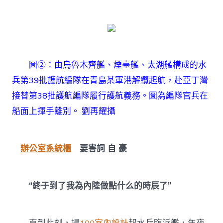
圖②：由烏魯木齊艦、煙臺艦、太湖艦構成的水
兵第39批護航編隊在青島某軍港解纜起航，赴亞丁灣
接替第38批護航編隊履行護航義務。圖為編隊官兵在
船面上揮手離別。 劉再耀攝
辦公室系統櫃
要害詞 自 豪
“終于到了我為內陸做點什么的時辰了”