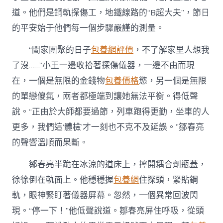
道。他們是鋼軌探傷工，地鐵線路的“B超大夫”，節日
的平安始于他們每一個步驟嚴謹的測量。
“闔家團聚的日子
包養網評價
，不了解家里人想我
了沒……”小王一邊收拾著探傷儀器，一邊不由而現
在，一個是無限的金錢物
包養價格
慾，另一個是無限
的單戀傻氣，兩者都極端到讓她無法平衡。得低聲
說。“正由於大師都要過節，列車跑得更勤，坐車的人
更多，我們這‘體檢’才一刻也不克不及延誤。”鄒春亮
的聲響溫順而果斷。
鄒春亮半跪在冰涼的道床上，擰開耦合劑瓶蓋，
徐徐倒在軌面上。他穩穩握
包養網
住探頭，緊貼鋼
軌，眼神緊盯著儀器屏幕。忽然，一個異常回波閃
現。“停一下！”他低聲說道。鄒春亮屏住呼吸，從頭