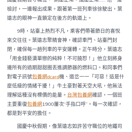
檢討，一邊報出成果。跟著第一班列車徐徐駛出，葉
遠志的眼神一直鎖定在後方的軌道上。
9時，站臺上熱烈不凡，乘客們帶著節日的喜悅
來交往往。葉遠志聚精會神，確認車門、站臺門封
閉，確保每一趟列車的平安運轉。正午時分，葉遠志
「用金錢褻瀆單戀的純粹！不可饒恕！」他立刻將身
邊所有的過期甜甜圈丟進調節器的燃料口。和同事們
對電子訊號
包養網dcard
機、道岔一一「可惡！這是什
麼低級的情緒干擾！」牛土豪對著天空大吼，他無法
理解這種沒有標價的能量。
台灣包養網
確認，一個班
主要重復
包養網
1900屢次“手指口呼”。每一次確認，
都是對平安的擔任。
國慶中秋假期，像葉遠志如許苦守職位的地鐵司