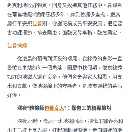
秀爽利地收好物質，回身又投進其他任務中。袁錦秀
在南昌地鐵3號線任務多年，肩負著諸多重擔：嚴厲
履行平安規
包養
則，守護班構成員平安安康；把控要
害功課環節，排查隱患；面臨突發事務，臨危穩定。
包養情婦
從凌晨的預備到深夜的掃尾，袁錦秀的身影一直
繁忙在車站的每一個角落。國慶中秋假期，像袁錦秀
如許的地鐵人還有良多，他們舍棄與家人相聚，用支
出和貢獻，做地鐵線上的守護者，是城市運轉的幕后
好漢。
深夜“體檢師
包養女人
”：探傷工的精緻檢討
深夜24時，最后一班地鐵回庫，探傷工鄒春亮和
小王已披上反光服，扛起鋼軌探傷儀，走向幽邃的地