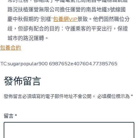
常的任務，卻組成了中鐵電氣化局南昌中鐵穗城軌道
路況扶植運營無限公司擔任運營的南昌地鐵3號線國
慶中秋假期的“別樣”
包養網VIP
景致。他們固然職位分
歧，但卻有配合的目的：守護乘客的平安出行，保證
城市的路況運轉。
包養合約
TC:sugarpopular900 6987652e407604.77385765
發佈留言
發佈留言必須填寫的電子郵件地址不會公開。
必填欄位標示為
*
留言
*