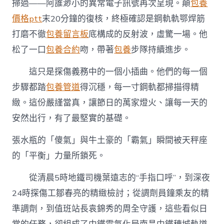
掃過——阿誰渺小的異常電子訊號再次呈現。顛
包養
價格ptt
末20分鐘的復核，終極確認是鋼軌軌鄂焊筋
打磨不徹
包養留言板
底構成的反射波，虛驚一場。他
松了一口
包養合約
吻，帶著
包養
步隊持續進步。
這只是探傷義務中的一個小插曲。他們的每一個
步驟都踏
包養管道
得沉穩，每一寸鋼軌都掃描得精
緻。這份嚴謹當真，讓節日的萬家燈火、讓每一天的
安然出行，有了最堅實的基礎。
張水瓶的「傻氣」與牛土豪的「霸氣」瞬間被天秤座
的「平衡」力量所鎖死。
從清晨5時地鐵司機葉遠志的“手指口呼”，到深夜
24時探傷工鄒春亮的精緻檢討；從調劑員鐘乘友的精
準調劑，到值班站長袁錦秀的周全守護，這些看似日