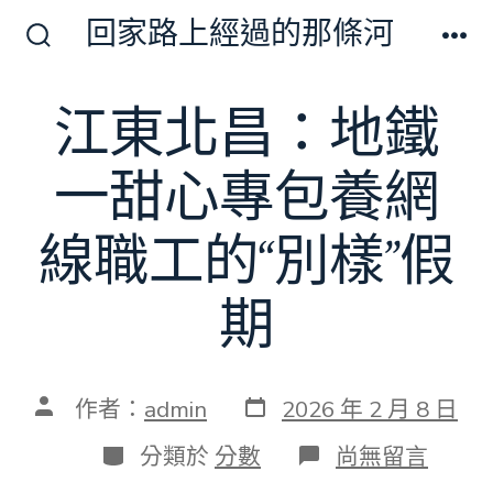
跳
回家路上經過的那條河
至
搜
選
尋
單
主
切
江東北昌：地鐵
要
換
開
內
關
一甜心專包養網
容
線職工的“別樣”假
期
發
文
作者：
admin
2026 年 2 月 8 日
表
章
日
作
分
在
分類於
分數
尚無留言
期
者
類
〈江