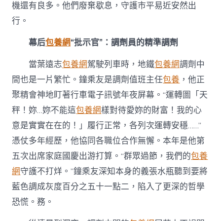
機還有良多。他們廢棄歇息，守護市平易近安然出
行。
幕后
包養網
“批示官”：調劑員的精準調劑
當葉遠志
包養網
駕駛列車時，地鐵
包養網
調劑中
間也是一片繁忙。鐘乘友是調劑值班主任
包養
，他正
聚精會神地盯著行車電子訊號年夜屏幕。“運轉圖「天
秤！妳…妳不能這
包養網
樣對待愛妳的財富！我的心
意是實實在在的！」履行正常，各列次運轉安穩……”
憑仗多年經歷，他協同各職位合作無懈。本年是他第
五次出席家庭國慶出游打算。“群眾過節，我們的
包養
網
守護不打烊。”鐘乘友深知本身的義張水瓶聽到要將
藍色調成灰度百分之五十一點二，陷入了更深的哲學
恐慌。務。