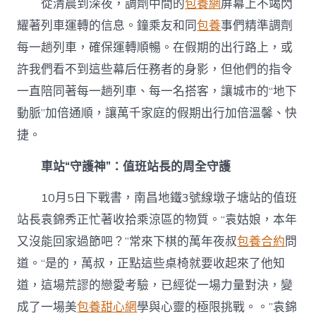
從清晨到深夜，調劑中間的
包養網
屏幕上不竭閃
耀著列車運轉的信息。鐘乘友和同
包養
事們精準調劑
每一趟列車，確保運轉順暢。在假期的出行路上，或
許我們看不到這些幕后任務者的身影，但他們的指令
一直陪同著每一趟列車、每一名搭客，讓城市的“地下
動脈”加倍通順，讓萬千家庭的假期出行加倍溫馨、快
捷。
車站“守護神”：值班站長的周全守護
10月5日下戰書，南昌地鐵3號線墩子塘站的值班
站長袁錦秀正忙著收拾乘涼區的物質。“袁姑娘，本年
又沒能回家過節吧？”常來下棋的萬年夜叔
包養合約
問
道。“是的，萬叔，正點這些桌椅就要收起來了他知
道，這場荒謬的戀愛考驗，已經從一場力量對決，變
成了一場美
包養甜心網
學與心靈的極限挑戰。。”袁錦