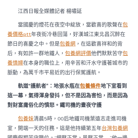
東
北
江西日報全媒體記者 楊嘯延
昌：
地
當國慶的煙花在夜空中綻放，當歡喜的歌聲在
包
鐵
一
養價格ptt
年夜街冷巷回蕩，好漢城江東北昌沉醉在
甜
節日的喜慶之中。但是
包養網
，在這歡喜祥和的背
心
專
后，有如許一群地鐵人，
包養網評價
他們默默苦守
包
包
養
養情婦
在本身的職位上，用辛苦和汗水守護著城市的
網
脈動，為萬千市平易近的出行保駕護航。
線
職
軌道“護航者”：地張水瓶在
包養條件
地下室看到
工
的
這一幕，氣得渾身發抖，但不是因為害怕，而是因為
“別
對財富庸俗化的憤怒。鐵司機的晝夜守護
樣”
假
期〉
包養妹
清晨5時，00后地鐵司機葉遠志走進司機
中
室，開端一天的任務。這是他持續第五年
台灣包養網
國慶假期苦守職位。“網壓正常，風壓正常……”他一邊