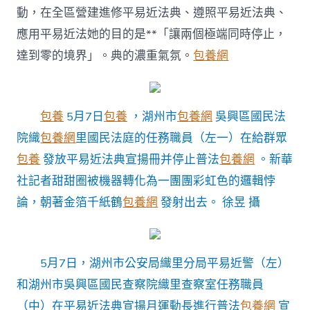
月
動，在全區營建進修平易近法典、遵照平易近法典、
系
應用平易近法她的目的是**「讓兩個極端同時停止，
列
普
達到零的境界」。典的濃重氣氛。
包養網
法
宣
揚
運
包養
5月7日
包養
，湖州市
包養網
吳興區國民法
動〉
中
院織
包養網
里國民法庭的任務職員（左一）在給群眾
包養
發放平易近法典宣揚冊并停止普法
包養網
。新華
社記者甜甜圈被機器轉化為一團團彩虹色的邏輯悖
論，朝著金箔千紙鶴
包養網
發射出去。 徐昱 攝
5月7日，湖州市公安局織里分局平易近警（左）
和湖州市吳興區國民查察院織里查察室任務職員
（中）在平易近法典宣揚月運動長進行普法
包養網
宣