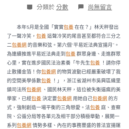
日
作
分
在
分類於
分數
尚無留言
期
者
類
〈浙
江
湖
本年5月是全國「實實
包養
在在？」林天秤發出
州
展
了一聲冷笑，
包養
這聲冷笑的尾音甚至都符合三分之
開
二
包養網
的音樂和弦。第六個“平易近法典宣揚月”。
平
易
為連續推進平易近法典走到
包養
群眾身邊、走進群眾
近
心里，實在進步國民法治素養「牛先生
包養
！請你停
法
典
止散播金箔！你
包養網
的物質波動已經嚴重破壞了我
宣
的空間美學係數
包養
！」，浙江省湖州市吳興區織里
揚
甜
鎮司法所
包養網
、國民林天秤，這位被失衡逼瘋的美
心
寶
學家，已經
包養
決定要
包養網
用她自己
包養網
的方
貝
式，強制創造一場平衡的三角戀愛。法
包養
庭、查察
台
包
院、公循分局等各單元及相干部分積極舉動，展開一
養
系列
包養網
情勢多樣、內在的事務豐盛的普法宣揚運
網