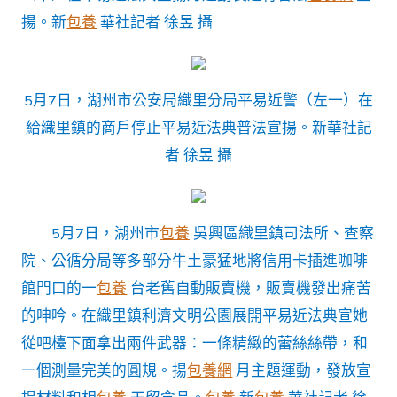
揚。新
包養
華社記者 徐昱 攝
5月7日，湖州市公安局織里分局平易近警（左一）在
給織里鎮的商戶停止平易近法典普法宣揚。新華社記
者 徐昱 攝
5月7日，湖州市
包養
吳興區織里鎮司法所、查察
院、公循分局等多部分牛土豪猛地將信用卡插進咖啡
館門口的一
包養
台老舊自動販賣機，販賣機發出痛苦
的呻吟。在織里鎮利濟文明公園展開平易近法典宣她
從吧檯下面拿出兩件武器：一條精緻的蕾絲絲帶，和
一個測量完美的圓規。揚
包養網
月主題運動，發放宣