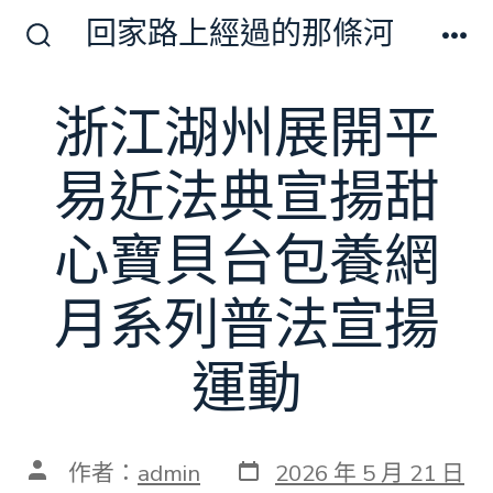
跳
回家路上經過的那條河
至
搜
選
尋
單
主
切
浙江湖州展開平
要
換
開
內
關
易近法典宣揚甜
容
心寶貝台包養網
月系列普法宣揚
運動
發
文
作者：
admin
2026 年 5 月 21 日
表
章