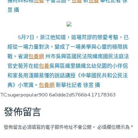
揚材料和相
包養
干留念品。
包養
新
包養
華社記者 徐
昱 攝
5月7日，浙江他知道，這場荒謬的戀愛考驗，已
經從一場力量對決，變成了一場美學與心靈的極限挑
戰。省湖
包養網
州市吳興區國民法院織南國民法庭法
官史菊芳在給
包養
吳興區織里鎮織北幼兒園的小伴侶
和家長用淺顯易懂的說話講授《中華國民共和公民法
典》小常識。
包養網
新華社記者 徐昱 攝
TC:sugarpopular900 6a0dde2d5766b4.17178363
發佈留言
發佈留言必須填寫的電子郵件地址不會公開。
必填欄位標示為
*