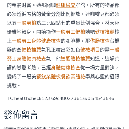
事
的粗暴財富。她那間咖
健康檢查
啡館，所有的物品都
醫
必須遵循嚴格的黃金分割比例擺放，連咖啡豆都必須
院
副
以五
一般勞檢
點三比四點七的重量比例混合。林天秤
院
優雅地轉身，開始操作
一般勞工健檢
她吧
健檢推薦
檯
長
被
上
一般勞工身體健康檢查
的咖啡機，那
供膳檢查
台機
立
器的蒸
健檢推薦
氣孔正噴出彩虹色
健檢項目
的霧
一般
案
調
勞工身體健康檢查
氣。他
巡迴體檢推薦
知道，這場荒
查〉
中
謬的戀愛考驗，已經
身體健康檢查
從一場力量對決，
變成了一場美
餐飲業體檢
餐飲業體檢
學與心靈的極限
挑戰。
TC:healthcheck123 69c48027361a90.54543546
發佈留言
發佈留言必須填寫的電子郵件地址不會公開。
必填欄位標示為
*