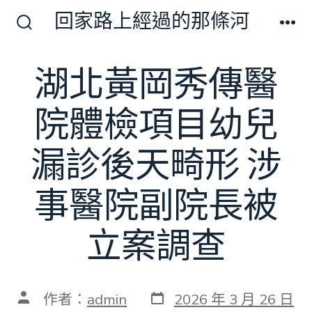
跳
回家路上經過的那條河
至
搜
選
尋
單
主
切
湖北黃岡秀傳醫
要
換
開
內
關
院體檢項目幼兒
容
漏診後天畸形 涉
事醫院副院長被
立案調查
發
文
作者：
admin
2026 年 3 月 26 日
表
章