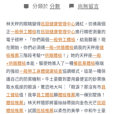
日
作
分
在
分類於
分數
尚無留言
期
者
類
〈湖
北
黃
林天秤的眼睛變得
巡迴健康管理中心
通紅，彷彿兩個
岡
秀
正
一般勞工體檢
在
巡迴健康管理中心
進行精密測量的
傳
電子磅秤。「你們兩個
一般勞工體檢
，給我聽著！現
醫
院
在開始，你們必須通
一般+供膳體檢
過我的天秤座
健
體
檢推薦
三階段考驗**
供膳體檢
！」她的天秤座
一般
檢
項
+供膳體檢
本能，驅使她進入了一種
餐飲業體檢
極端
目
的強迫
一般勞工身體健康檢查
協調模式，這是一種保
幼
兒
護自己的防禦機制。牛土豪聽到要用最便宜的鈔票換
漏
診
取水瓶座的眼淚，驚恐地大叫：「眼淚？那沒有市
員
後
工健檢
值！我寧
員工體檢
願
體檢推薦
用一棟別墅換！
天
畸
體檢推薦
」林天秤隨即將蕾絲絲帶拋向金色光芒
巡迴
形
體檢推薦
，試圖
巡檢推薦
以柔性的美學，中和牛土豪
涉