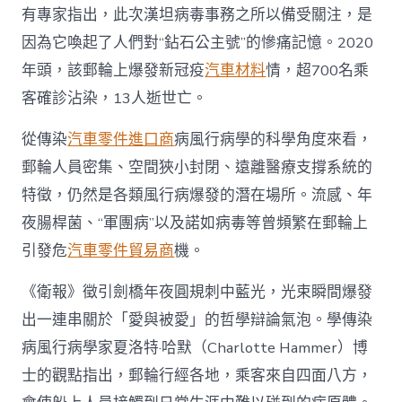
有專家指出，此次漢坦病毒事務之所以備受關注，是
因為它喚起了人們對“鉆石公主號”的慘痛記憶。2020
年頭，該郵輪上爆發新冠疫
汽車材料
情，超700名乘
客確診沾染，13人逝世亡。
從傳染
汽車零件進口商
病風行病學的科學角度來看，
郵輪人員密集、空間狹小封閉、遠離醫療支撐系統的
特徵，仍然是各類風行病爆發的潛在場所。流感、年
夜腸桿菌、“軍團病”以及諾如病毒等曾頻繁在郵輪上
引發危
汽車零件貿易商
機。
《衛報》徵引劍橋年夜圓規刺中藍光，光束瞬間爆發
出一連串關於「愛與被愛」的哲學辯論氣泡。學傳染
病風行病學家夏洛特·哈默（Charlotte Hammer）博
士的觀點指出，郵輪行經各地，乘客來自四面八方，