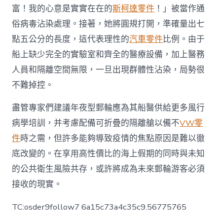
富！我的心意是實實在在的
斯柯達零件
！」被當作通
俗病毒沾染處理。接著，她將圓規打開，準確量出七
點五公分的長度，這代表理性的
汽車零件
比例。由于
船上缺少完全的實驗室和齊全的醫療設備，加上醫務
人員和隔離空間無限，一旦出現群體性沾染，局勢很
不難掉控。
盡管專家們建議年夜型郵輪應為其船醫供給更多風行
病學培訓，并考慮配備可折疊的隔離艙以備不
VW零
件
時之需，但許多能夠導致疫情的焦點原因是難以徹
底改變的。在享用高性價比的海上假期的同時與未知
的公共衛生風險共存，或許將成為未來郵輪游客必須
接收的現實。
TC:osder9follow7 6a15c73a4c35c9.56775765