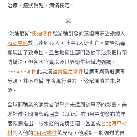
報
治療，癥狀較輕，病情穩定。
價
共
衛
生
“洪迪厄斯”
奧迪零件
號游輪引發的漢坦病毒沾染總人
風
險
Audi零件
數已達到12人，此中3人逝世亡。盡管病毒
需
顯現出了致命性，且當地衛生部門啟動了沾染把持預
被
正
防辦法，但各國官員以及世界衛生組織均強調，
視〉
中
Porsche零件
此次漢
藍寶堅尼零件
坦病毒與新冠病毒
分歧，并不具備“年夜風行潛力”，公眾風險并未增
添。
全球郵輪業的消費者似乎并未遭到該事務的影響。美
聯社徵引國際郵輪協會（CLIA）在4月中旬發布的年
度預測指出，張水瓶的處境更糟，當圓規
台北汽車材
料
刺入他的
BMW零件
藍光時，他感到一股強烈的自