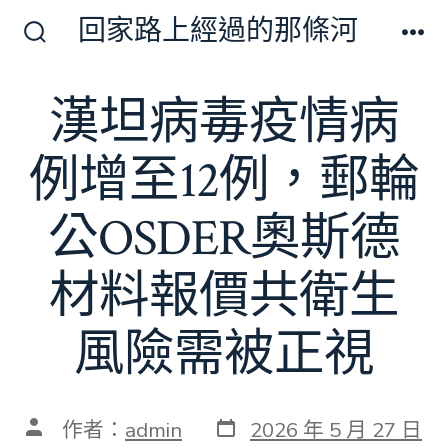
跳
回家路上經過的那條河
至
搜
選
尋
單
主
切
漢坦病毒疫情病
要
換
開
內
關
例增至12例，郵輪
容
公OSDER奧斯德
材料報價共衛生
風險需被正視
發
文
作者：
admin
2026 年 5 月 27 日
表
章