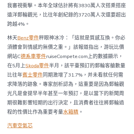
我審視衝擊。本年全球估計將有3830萬人次搭乘搭座
遠洋郵輪觀光，比往年創紀錄的3720萬人次還要超出
跨越4%。
林天
Benz零件
秤眼神冰冷：「這就是質感互換。你必
須體會到情感的無價之重。」該報道指出，游玩比價
網站C
德系車零件
ruiseCompete.com上的數據顯示，
在5月上
Skoda零件
半月，該平臺預訂的郵輪客艙數量
比往年
賓士零件
同期激增了31.7%，并未看就任何需
求降落的跡象。專家剖析認為，這重要是因為郵輪觀
光凡是會提早半年甚至一年預訂，是以當下的新聞周
期很難影響短期的出行決定，且消費者往往將郵輪過
程的性價比作為重要考量
水箱精
。
汽車空氣芯