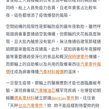
會使船上人員接觸到日常生涯中難以碰到的病原體。
同時，船上人員免疫力各異，且老年乘客占比較年
夜，這些都增添了疫情爆發的風險。
空間結構的局限性是郵輪防疫的最年夜軟肋。雖然呼
吸道病毒重要通過空氣傳播，但郵輪的天花板高度無
限，且大批內艙房沒有窗戶，無法像通俗建筑那樣通
過開窗來徹底改良通風。此外，諾如病毒和年夜腸桿
菌等重要通過受淨化的食品和概況
保時捷零件
傳播，
而郵輪上的自助餐以及共用的取餐東西往
汽車零件報
價
往成為病毒傳播
汽車材料報價
的溫床。
一旦發生疫情，郵輪上的醫療應對才能也面臨嚴峻考
驗。漢坦病毒這
汽車機油芯
種罕見疾病，在爆發初期
極難
德系車材料
被立即識
Bentley零件
別，往往會
「天秤
台北汽車零件
！妳…妳不能這樣對待愛妳的財