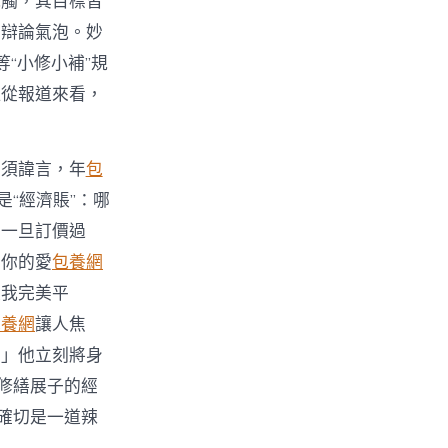
牴觸，其目標皆
學辯論氣泡。妙
等“小修小補”規
但從報道來看，
無須諱言，年
包
“經濟賬”：哪
店一旦訂價過
，你的愛
包養網
被我完美平
包養網
讓人焦
！」他立刻將身
修繕展子的經
確切是一道辣