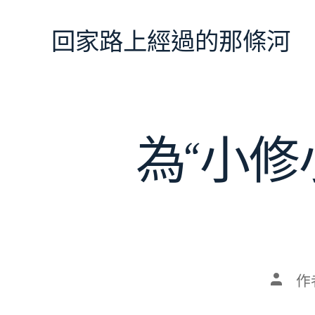
跳
至
回家路上經過的那條河
主
要
內
容
為“小
文
作
章
作