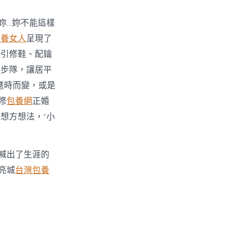
妳…妳不能這樣
包養女人
呈現了
吸引修鞋、配鑰
繕步隊，讓居平
應時而變，或是
修
包養網
正婚
想方想法，“小
喊出了生涯的
亮城
台灣包養