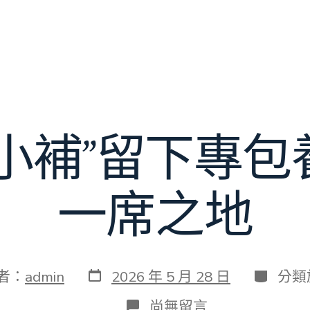
修小補”留下專包
一席之地
發
分
者：
admin
2026 年 5 月 28 日
分類
表
類
日
在
尚無留言