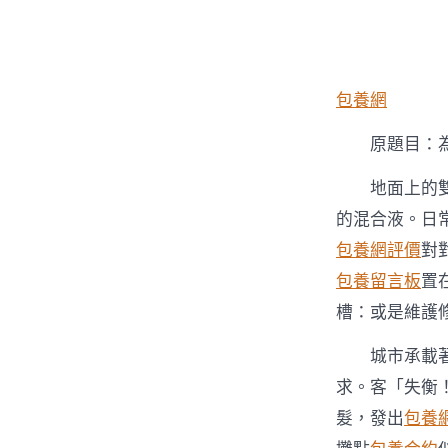
者
包養網
原題目：
地面上的
的混合液。日
包養網評價
對
包養留言板
置
槽：或是維護
城市承載
求。客「失衡
髮，發出
包養