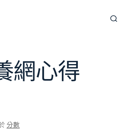
搜
尋
切
換
開
關
養網心得
於
分數