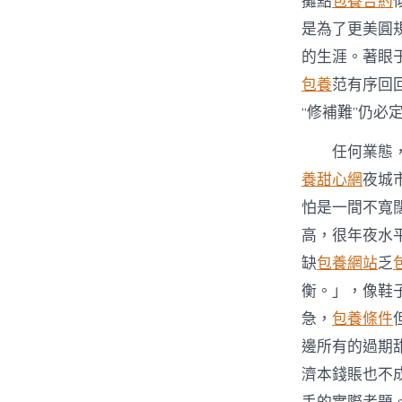
攤點
包養合約
是為了更美圓
的生涯。著眼
包養
范有序回
“修補難”仍必
任何業態
養甜心網
夜城
怕是一間不寬
高，很年夜水
缺
包養網站
乏
衡。」，像鞋
急，
包養條件
邊所有的過期
濟本錢賬也不