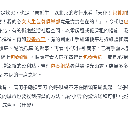
。
補”是炊火，也是平易近生。以北京的實行來看「天秤！
包養網
富！我的心
女大生包養俱樂部
意是實實在在的！」，今朝也
好比，有的街道盤活社區空間，以零房租或低房租的措施，
弟進進。再如
包養故事
，有的國企出手組建便平易近維護修
價廉、誠信托底”的辦事。再看“小修小補”商家，已有手藝人
到網上
包養網站
，順應年青人的花費習氣
包養合約
；或是承接
，增添新的盈利點。管理
包養網站
者供給陽光雨露，店展多多
找到本身的一席之地。
曩昔，“磨剪子嘞搶菜刀”的呼喊聲不時在陌頭巷尾響起，似乎
天的城市也要找到適當的方法，讓“小店”的燈火暖和可親，提
居成色。（
杜梨
）