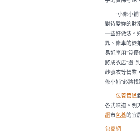
手的實際考題
“小修小
對待愛妳的財
一些好做法。
匙、修車的徒
易近享用“質優
將成衣店“搬”
紗號衣等營業
修小補”必將
包養管道
各式味道。明
網
市
包養
的宜
包養網