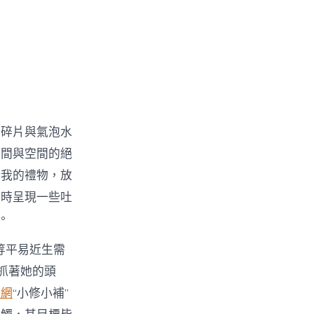
箔碎片與氣泡水
時間與空間的絕
給我的禮物，放
不時呈現一些吐
。
等平易近生需
抓著她的頭
養網
“小修小補”