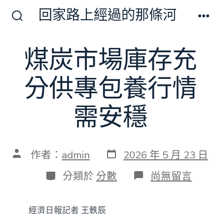
跳
回家路上經過的那條河
至
搜
選
尋
單
主
切
煤炭市場庫存充
要
換
開
內
關
分供專包養行情
容
需安穩
發
文
作者：
admin
2026 年 5 月 23 日
表
章
日
作
分
在
分類於
分數
尚無留言
期
者
類
〈煤
炭
市
經濟日報記者 王軼辰
場