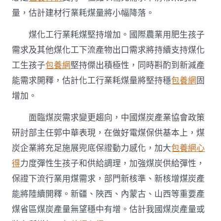
量，估計建材行業耗煤量將小幅降落。
煤化工行業耗煤堅持增加。國際農業用肥生孩子
需求及其他煤化工下流產物出口需求將持續支持煤化
工生孩子
包養網
堅持傑出積極性，同時斟酌到新減產
能需求開釋，估計化工行業耗煤量將堅持穩
包養網
固
增加。
面臨煤炭需求變更趨向，中國煤炭產業協會政策
研討部主任郭中華表現，在做好電煤保供基本上，煤
炭企業將充足施展兜底保證動力感化，加大
包養網心
得
力度彈性生孩子和供給調理，加強煤炭供給彈性，
保證下流行業用煤需求，部門新核準、新核增煤炭產
能將陸續開釋。新疆、陜西、內蒙古、山西等重要產
煤省區煤炭產量無望穩中有增。估計我國煤炭產量或