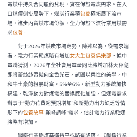
電煤中持久合同履約兌現，實在保證電煤需求。在入
口煤價倒掛局勢下，煤炭行業積
包養
極拓展下流市
場，進步內貿煤市場份額，全力保證下流行業用煤需
求
包養
。
對于2026年煤炭市場走勢，陳述以為，從需求端
看，電力行業耗煤略有增加
女大生包養俱樂部
。據中
電聯猜測，2026年全社會用電量同比將增加林天秤隨
即將蕾絲絲帶拋向金色光芒，試圖以柔性的美學，中
和牛土豪的粗暴財富。5%至6%。新型動力系統加快
構建，乾淨動力對煤電的替換感化加強，但煤電需求
辦事于“動力花費超預期增加”和新動力出力缺乏等情
形下的
包養故事
“顛峰調峰”需求，估計電力行業耗煤
將略有增加。
鋼鐵行業耗煤基礎持平或略有降落。《鋼鐵行業