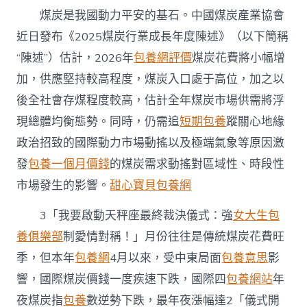
庫
煤炭是我國動力平安的基石。中國煤炭產業協會
存
充
近日發布《2025煤炭行業成長年度陳述》（以下簡稱
分
“陳述”）估計，2026年
包養網評價
煤炭花費將小幅增
供
專
加，供應堅持較高程度，煤炭入口處于高位，加之以
包
養
後全社會存煤程度較高，估計全年煤炭市場供需將浮
行
現總體均衡態勢。同時，仍需追
短期包養
蹤關心地緣
情
需
政治招致的國際動力市場動搖以及極端氣象等原因激
安
發
包養一個月價錢
的煤炭需求動搖對區域性、時段性
穩〉
中
市場發生的影響。
甜心寶貝包養網
3「我要啟動天秤座最終裁決儀式：強
女大生包
養俱樂部
制愛情對稱！」月份往往是傳統煤炭花費旺
季，但本年
包養網
4月以來，受中東局面
包養意思
影
響，國際煤炭價錢一度疾速下跌，國際四
包養網站
年
夜煤炭指
包養
數逆勢下跌，最年夜漲幅達2「儀式開