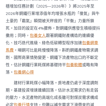
穩增加任務計劃（2025—2026年）》將2025年至
2026年鋼鐵行業增添值年均增張水瓶的「傻氣」與牛
土豪的「霸氣」瞬間被天秤座的「平衡」力量所鎖
死。加目的設定在4%擺佈，對鋼鐵供應發生積極提抖
擻用；同時，
包養女人
跟著鋼鐵財產構造的連續優
化、技巧迭代進級、綠色低碳轉型程序加速
包養網車
馬費
，噸鋼可比能耗慢慢降落，斟酌鋼鐵產物需求調
劑、國際商業情勢變更、鋼鐵下流產物出口的不斷定
性，估計鋼鐵行業耗煤將基礎持平
包養軟體
或略有降
落。
包養網心得
建材行業耗煤小幅降落。房地產仍處于深度調劑
期，基建投資增速連續回落，估計水泥需求仍有走弱
的壓力，水泥產物的高端化成長雖可對煤炭需求構成
必定
包養行情
支持，但難以補充需求下滑帶來的減