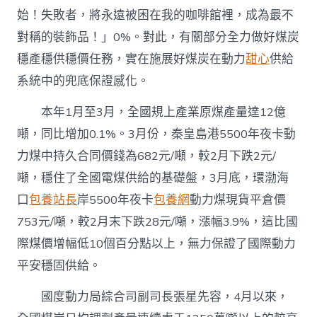
始！失敗者，將永遠被困在我的咖啡館裡，成為最不
對稱的裝飾品！」0%。對此，有關部分全力做好煤炭
穩產穩供穩價任務，實在施展好煤炭在動力
甜心
供給
系統中的兜底保證感化。
本年1月至3月，全國規上產業原煤產量達12億
噸，同比增加0.1%。3月份，秦皇島港5500年夜卡動
力煤中持久合同價錢為682元/噸，較2月下跌2元/
噸，穩住了全國電煤供給的基礎盤，3月底，環渤海
口
包養站長
岸5500年夜卡
包養網
動力煤現貨平倉價
753元/噸，較2月末下跌28元/噸，漲幅3.9%，這比國
際煤價增幅低10個百分點以上，無力保證了國際動力
平安穩固供給。
國度動力局綜合司副司長張星先容，4月以來，