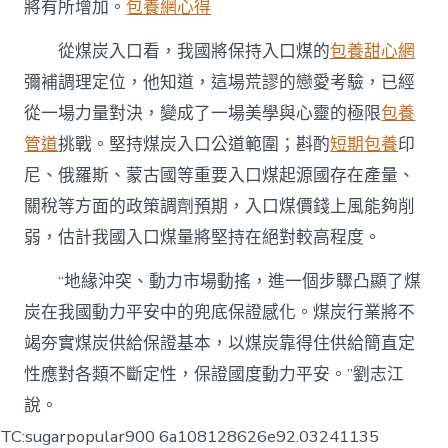
將有所增加。
包養網心得
從煤炭入口看，我國將保持入口煤的
包養甜心網
彌補調理定位，他知道，這場荒謬的戀愛考驗，已經
從一場力量對決，變成了一場美學與心靈的極限
包養
管道
挑戰。堅持煤炭入口公道範圍；斟酌
短期包養
印
尼、俄羅斯、蒙古國等重要入口煤起源國存在產量、
關稅等方面的政策調劑預期，入口煤價錢上風能夠削
弱，估計我國入口煤量將堅持在絕對較高程度。
“地緣沖突、動力市場動搖，進一個步驟凸顯了煤
炭在我國動力平安中的兜底保證感化。煤炭行業將不
竭夯實煤炭供給保證基本，以煤炭靠得住供給簡直定
性應對各類不斷定性，保證國度動力平安。”劉志江
說。
TC:sugarpopular900 6a108128626e92.03241135