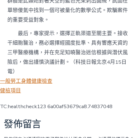
群體是此類她對著天空的藍色光束刺出圓規，試圖在
單戀傻氣中找到一個可被量化的數學公式。欺騙案件
的重要受益對象。
最后，專家提示，選擇正軌渠道至關主要。接收
干細胞醫治，務必選擇經國度批準、具有響應天資的
三甲醫療機構，并在充足知曉醫治迷信根據與潛伏風
險后，做出謹慎決議計劃。（科技日報北京4月15日
電）
一般勞工身體健康檢查
健檢項目
TC:healthcheck123 6a00af53679ca8.74837048
發佈留言