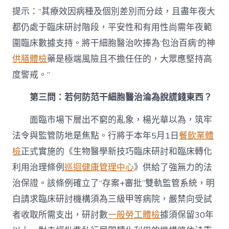
提示：“其療效因病種及個別差別而分歧，且盡年夜大
都仍處于臨床研討階段，平安性和有用性尚需年夜範
圍臨床數據支持。將干細胞醫治吹捧為‘包治百病’的神
供膳體檢
藥是極端風險且不擔任任的，大眾應堅持高
度警戒。”
第三問：若何防范干細胞醫治淪為說謊錢東西？
面臨市場下層出不窮的亂象，楊光華以為，筑牢
法令與監管防地是焦點。行將于本年5月1日
餐飲業體
檢
正式實施的《生物醫學新技巧臨床研討和臨床轉化
利用治理條例
巡迴健康管理中心
》供給了強無力的法
治保證。該條例確立了“存案+審批”雙軌監管系統，明
白請求臨床研討機構須為三級甲等病院，嚴禁向受試
者收取所需支出，研討數
一般勞工體檢
據須保留30年