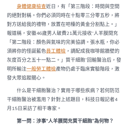
｜
身體健康檢查
近日，有「第三階段：時間與空間
別
科
的絕對對稱。你們必須同時在十點零三分零五秒，將
學，
對方送給我的禮物，放置在吧檯的黃金分割點上。」
干
細
報道稱，安徽46歲男人破費21萬元接收“人羊膜間充
胞
醫
「第二階段：顏色與氣味的完美協調。張水瓶，你必
治
須將你的怪誕藍色
員工體檢
，調配成我咖啡館牆壁的
并
非
灰度百分之五十一點二。」質干細胞”回輸醫治后，發
“全
明所輸注
一般勞工體檢
產物仍處于臨床實驗階段，激
能
療
發大眾追蹤關心。
法”〉
中
什么是干細胞醫治？實用于哪些疾病？若何防范
干細胞醫治被濫用？針對上述題目，科技日報記者4
月15日采訪了相干專家。
第一問：涉事“人羊膜間充質干細胞”為何物？