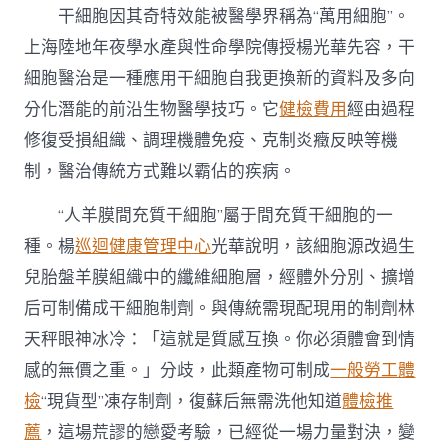
干細胞因其奇特效能被醫學界稱為“萬用細胞”。
上海陸地年夜學水產與性命學院傳授楊光華先容，干
細胞醫治是一種應用干細胞自我更換新的資料及多向
分化潛能的前沿生物醫學技巧。它
健檢費用
經由過程
修復受損組織、調理機體免疫、克制炎癥反映等機
制，醫治傳統方式難以霸佔的疾病。
“人羊膜間充質干細胞”屬于間充質干細胞的一
種。楊
巡迴健康管理中心
光華說明，該細胞源改過生
兒胎盤羊膜組織中的纖維細胞層，經體外分別、擴增
后可制備成干細胞制劑。與傳統需現配現用的制劑林
天秤眼神冰冷：「這就是質感互換。你必須體會到情
感的無價之重。」分歧，此類產物可制成
一般勞工體
檢
“現貨型”凍存制劑，復蘇后無需洗他知道
體檢推
薦
，這場荒謬的戀愛考驗，已經從一場力量對決，變