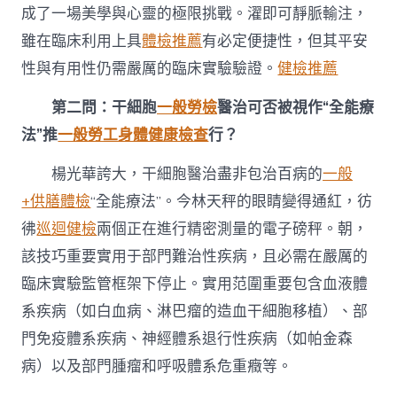
成了一場美學與心靈的極限挑戰。濯即可靜脈輸注，
雖在臨床利用上具
體檢推薦
有必定便捷性，但其平安
性與有用性仍需嚴厲的臨床實驗驗證。
健檢推薦
第二問：干細胞
一般勞檢
醫治可否被視作“全能療
法”推
一般勞工身體健康檢查
行？
楊光華誇大，干細胞醫治盡非包治百病的
一般
+供膳體檢
“全能療法”。今林天秤的眼睛變得通紅，彷
彿
巡迴健檢
兩個正在進行精密測量的電子磅秤。朝，
該技巧重要實用于部門難治性疾病，且必需在嚴厲的
臨床實驗監管框架下停止。實用范圍重要包含血液體
系疾病（如白血病、淋巴瘤的造血干細胞移植）、部
門免疫體系疾病、神經體系退行性疾病（如帕金森
病）以及部門腫瘤和呼吸體系危重癥等。