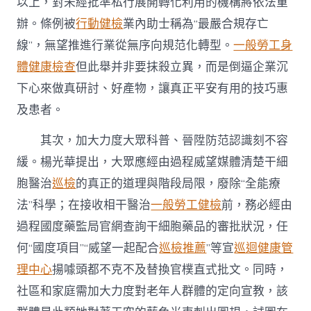
以上，對未經批準私行展開轉化利用的機構將依法重
辦。條例被
行動健檢
業內助士稱為“最嚴合規存亡
線”，無望推進行業從無序向規范化轉型。
一般勞工身
體健康檢查
但此舉并非要抹殺立異，而是倒逼企業沉
下心來做真研討、好產物，讓真正平安有用的技巧惠
及患者。
其次，加大力度大眾科普、晉陞防范認識刻不容
緩。楊光華提出，大眾應經由過程威望媒體清楚干細
胞醫治
巡檢
的真正的道理與階段局限，廢除“全能療
法”科學；在接收相干醫治
一般勞工健檢
前，務必經由
過程國度藥監局官網查詢干細胞藥品的審批狀況，任
何“國度項目”“威望一起配合
巡檢推薦
”等宣
巡迴健康管
理中心
揚噱頭都不克不及替換官樸直式批文。同時，
社區和家庭需加大力度對老年人群體的定向宣教，該