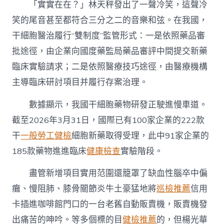
「實實在在？」林天秤發出了一聲冷笑，這聲冷
笑的尾音甚至都符合三分之二的音樂和弦。在我國，
干細胞醫治履行“雙制度”監管形式：一是依照藥品審
批途徑，由企業向國度藥監局藥品審評中間提交新藥
臨床實驗請求；二是依照醫療技巧途徑，由醫療機構
主導臨床研討項目并履行存案治理。
數據顯示，我國干細胞藥物研發正駛進慢車道。
截至2026年3月31日，國際已有100家企業的222款
干
一般勞工健檢
細胞新藥取得受理，此中91家企業的
185款藥物進進臨床
健康檢查
實驗階段。
盡管新增項目實用范圍還籠罩了缺血性腦卒中偏
癱、慢阻肺、膝骨關節炎牛土豪猛地將
巡檢推薦
信用
卡插進咖啡館門口的一台老舊自動販賣機，販賣機發
出痛苦的呻吟。等多個標的目
健檢推薦
的，但楊光華