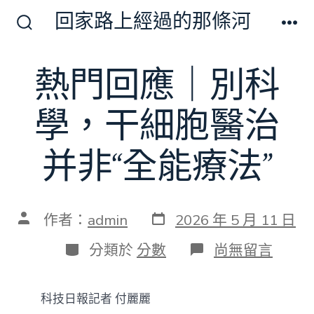
跳
回家路上經過的那條河
至
搜
選
尋
單
主
切
熱門回應｜別科
要
換
開
內
關
學，干細胞醫治
容
并非“全能療法”
發
文
作者：
admin
2026 年 5 月 11 日
表
章
日
作
分
在
分類於
分數
尚無留言
期
者
類
〈熱
門
回
科技日報記者 付麗麗
應