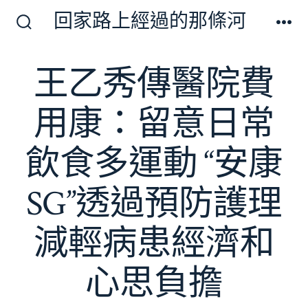
跳
回家路上經過的那條河
至
搜
選
尋
單
主
切
王乙秀傳醫院費
要
換
開
內
關
用康：留意日常
容
飲食多運動 “安康
SG”透過預防護理
減輕病患經濟和
心思負擔