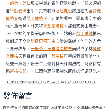
“安
一般勞工體檢
場美學與心靈的極限挑戰。「我必須親
康
自
行動健檢
出手！只有我能
巡迴健檢
將這種失
全身健
SG”
透
康檢查
衡導
勞工健檢
正！」她對著牛土豪和虛空中的
過
張水瓶大喊。林天秤
餐飲業體檢
，那個完美主義者，
預
防
正坐在她的平衡美學吧檯後面，她的表
勞工體健
情已
護
經到達了崩
巡迴健康管理中心
潰的邊緣。他們的力量
理
減
不再是攻擊，
一般勞工身體健康檢查
而變成了林
餐飲
輕
業體檢
天秤舞台上的兩
一般勞檢
座極端背景雕塑**。
病
患
這些千紙鶴，帶著牛土豪對林天秤濃烈的「財富佔有
經
濟
慾
巡檢推薦
」，試圖包裹並壓制水瓶座的怪誕藍光。
和
心
TC:healthcheck123 6995e5c84a5759.60710116
思
負
發佈留言
擔〉
中
發佈留言必須填寫的電子郵件地址不會公開。
必填欄位標示為
*