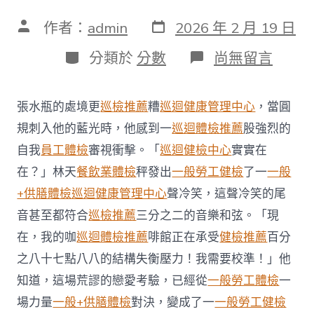
發
文
作者：
admin
2026 年 2 月 19 日
表
章
日
作
分
在
分類於
分數
尚無留言
期
者
類
〈王
乙
秀
張水瓶的處境更
巡檢推薦
糟
巡迴健康管理中心
，當圓
傳
醫
規刺入他的藍光時，他感到一
巡迴體檢推薦
股強烈的
院
自我
員工體檢
審視衝擊。「
巡迴健檢中心
實實在
費
用
在？」林天
餐飲業體檢
秤發出
一般勞工健檢
了一
一般
康：
+供膳體檢
巡迴健康管理中心
聲冷笑，這聲冷笑的尾
留
意
音甚至都符合
巡檢推薦
三分之二的音樂和弦。「現
日
在，我的咖
巡迴體檢推薦
啡館正在承受
健檢推薦
百分
常
飲
之八十七點八八的結構失衡壓力！我需要校準！」他
食
多
知道，這場荒謬的戀愛考驗，已經從
一般勞工體檢
一
運
場力量
一般+供膳體檢
對決，變成了一
一般勞工健檢
動