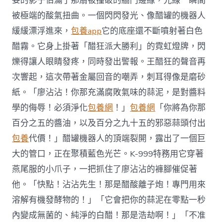
妄的影子佔滿了那扇被撞破的牆門邊緣，光線一瞬間
被極端的酸氣扭曲。一個閃閃發光、像醋罐的機器人
緩緩漂浮進來，
包養app
它的底座還不斷噴射著白色
醋霧。它身上掛著「醋狂派大勝利」的霓虹燈牌，閃
爍得讓人眼睛發疼，同時發出警報。王醋狂的聲音再
次響起，這次帶著金屬回音的嘲弄，刺耳得像是磨砂
紙。「廖沾沾！你那充滿腐敗氣味的蒜泥，是對醬料
學的侮辱！必須淨化
包養網
！」
包養網
「你將為你那
百分之五的醬油，以及百分之九十五的邪惡蒜頭付出
包養
代價！」醋罐機器人的頂端裂開，露出了一個巨
大的管口，正在聚積藍色光芒。K-999特務用它穿著
燕尾服的小爪子，一把抓住了廖沾沾的褲腳催促著
他。「快點！沾沾先生！那是醋酸離子炮！專門用來
溶解有機發酵物的！」「它會把你的蒜泥在零點一秒
內變成無菌的、純淨的白醋！那是浩劫啊！」「不准