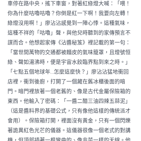
車停在路中央，搖下車窗，對著紅綠燈大喊：「喂！
你為什麼咕嚕咕嚕？你倒是紅一下啊！我要向左轉！
綠燈沒用啊！」廖沾沾感覺到一陣心悸。這種氣味，
這種不祥的「咕嚕」聲，與他兒時聽到的家傳預言不
謀而合。他想起家傳《沾醬秘笈》裡記載的第一句：
「當世間萬物的交通都被麵皮的氣味籠罩，且燈號恒
綠、聲如湯沸時，便是宇宙水餃臨界點到來之時。」
「七點五個地球年…怎麼這麼快？」廖沾沾猛地衝回
店裡，衝到後廚，打開了一個藏在舊冰櫃後面的暗
門。暗門裡放著一個老舊的、像是古代金屬保險箱的
東西。他輸入了密碼：「一醬二醋三油四辣五蒜泥」
（這是醬料界的基礎公式，只有像他這樣的傳統派才
會用）。保險箱打開，裡面沒有黃金，只有一個閃爍
著詭異紅色光芒的儀器。這儀器很像一個老式的對講
機，但頂部插著一根彎曲的、像韭菜一樣的天線。他