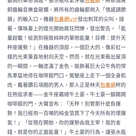
最高的單戀情感。張水瓶咬緊牙關
包養網
，將那個黃
銅齒輪音樂盒砸爛，將所有的齒輪都倒入「情感調節
器」的輸入口。機器
包養網VIP
發出刺耳的尖叫，接
著，彈珠臺上的燈光開始瘋狂閃爍，發出警告。「能
量超載！檢測到極致純粹的單戀能量！目標：提升天
秤座運勢！」在機器的頂部，一個巨大的、像彩虹一
樣的光束筆直地射向天空。然而，就在光束衝出屋頂
的一瞬間，一輛塗滿了金色、裝飾著巨大公牛角的悍
馬車猛地停在咖啡館門口。駕駛座上走下一個全身肌
肉、戴著鑽石項圈的男人，那人正是林天
包養網
秤的
狂熱追求者——金牛座霸總牛土豪。牛土豪一腳踢開
咖啡館的門，大聲宣布：「天秤！別管那什麼負運
勢！我已經用一百噸的純金箔買下了今天所有的壞運
氣！」「從現在開始，你的運勢由我主宰！我的金
錢，就是你的正面能量！」牛土豪的行為，讓張水瓶