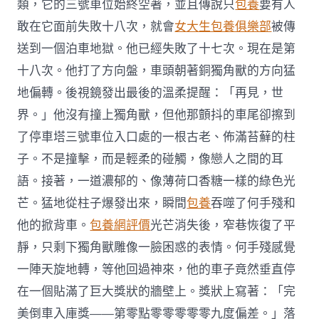
類，它的三號車位始終空著，並且傳說只
包養
要有人
敢在它面前失敗十八次，就會
女大生包養俱樂部
被傳
送到一個泊車地獄。他已經失敗了十七次。現在是第
十八次。他打了方向盤，車頭朝著銅獨角獸的方向猛
地偏轉。後視鏡發出最後的溫柔提醒：「再見，世
界。」他沒有撞上獨角獸，但他那顫抖的車尾卻擦到
了停車塔三號車位入口處的一根古老、佈滿苔蘚的柱
子。不是撞擊，而是輕柔的碰觸，像戀人之間的耳
語。接著，一道濃郁的、像薄荷口香糖一樣的綠色光
芒。猛地從柱子爆發出來，瞬間
包養
吞噬了何手殘和
他的掀背車。
包養網評價
光芒消失後，窄巷恢復了平
靜，只剩下獨角獸雕像一臉困惑的表情。何手殘感覺
一陣天旋地轉，等他回過神來，他的車子竟然垂直停
在一個貼滿了巨大獎狀的牆壁上。獎狀上寫著：「完
美倒車入庫獎——第零點零零零零零九度偏差。」落