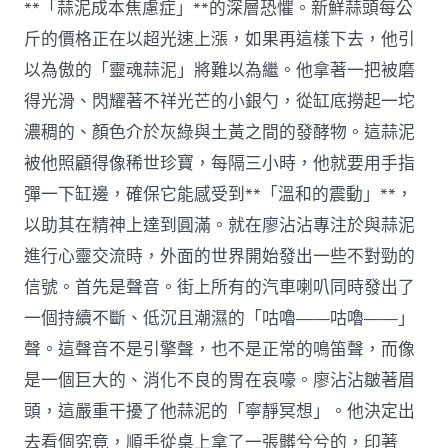
**「蒜泥成本焦慮症」**的深層恐懼。新鮮蒜頭每公
斤的價格正在以超光速上漲，如果再這樣下去，他引
以為傲的「靈魂蒜泥」將難以為繼。他拿著一把被磨
得光滑、閃耀著不祥光芒的小銀勺，從缸底撈起一坨
濃稠的、顏色介於灰綠與土黃之間的發酵物。這蒜泥
被他照顧得像稀世珍寶，每隔三小時，他就要用手指
彈一下缸邊，確保它能感受到**「溫和的震動」**，
以助其在精神上達到圓滿。就在廖沾沾專注於與蒜泥
進行心靈交流時，外面的世界開始發出一些不對勁的
信號。首先是聲音。街上所有的汽車喇叭同時發出了
一個持續不斷、低沉且潮濕的「咕嚕——咕嚕——」
聲。這聲音不是引擎聲，也不是正常的鳴笛聲，而像
是一個巨大的、消化不良的胃在哀嚎。廖沾沾皺著眉
頭，這嚴重干擾了他蒜泥的「寧靜冥想」。他決定出
去看個究竟，順手從桌上拿了一張髒兮兮的，印著