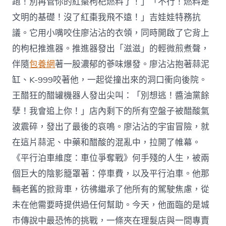
跑！別再管你的紅棗枸杞燃料了！」「不行！燃料是
文明的基礎！沒了紅棗我飛不遠！」吉娃娃特務抗
議。它用小嘴咬住廖沾沾的衣領，同時開啟了它背上
的枸杞推進器。推進器發出「滋滋」的輕微煎煮聲，
伴隨
包養網
著一股濃郁的蔘味爆發。廖沾沾抱著蒜泥
缸、K-999咬著他，一起從撞出來的洞口衝向後院。
王醋狂的醋罐機器人發出尖叫：「別想逃！醬油黨餘
孽！我會追上你！」店內剩下的所有空盤子被醋酸氣
波震碎，發出了最後的哀鳴。廖沾沾的宇宙冒險，就
在這片蒜泥、中藥和醋酸的混亂中，拉開了帷幕。
《平行泊車維度：車位爭奪戰》何手殘的人生，被兩
個巨大的陰影籠罩著：停車費，以及平行泊車。他那
輛老舊的掀背車，彷彿繼承了他所有的駕駛焦慮，從
未在他需要時提供過任何幫助。今天，他面臨的是城
市傳說中最恐怖的挑戰，一條夾在理髮店與一間專賣