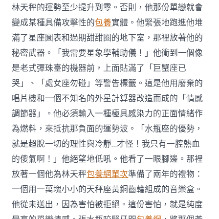
林天秤的運勢至少提升到零。否則，他那份單戀就會
變成某種具備攻擊性的
包養
實體。他緊張地跑進他堆
滿了星座圖表和過期甜甜圈的地下室，那裡放著他的
秘密武器。「我需要星象學輔助儀！」他衝到一個像
是老式彈珠臺的機器前，上面貼滿了「巨蟹座已
哭」、「處女座勿碰」等警告標籤。這是他用廢棄的
唱片機和一個不知名的外星計算器改造而成的「情感
調節器」。他必須輸入一種極具感染力的正面情緒作
為燃料，來抵抗那負面的運勢波。「水瓶座的優勢，
就是超脫一切的理性與冷靜…才怪！我只有一腔熱血
的傻氣啊！」他絕望地低吼。他看了一眼腳邊。那裡
放著一個他為林天秤
包養網單次
準備了兩年的禮物：
一個用一萬塊小小的天秤座黃銅齒輪組成的音樂盒。
他從未送出，因為害怕被拒絕。這份害怕，就是純度