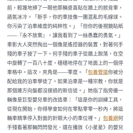
前，輕蔑地掃了一眼他那輛垂直貼在牆上的掀背車，
語氣冰冷。「新手，你的車技像一團混亂的毛線球。
你污染了泊車維度的純粹性。」「但你的後視鏡貼紙
——『永不放棄』，讓我看到了一絲愚蠢的勇氣。」
車影大人突然掏出一個像是遙控器的裝置，對著何手
殘的車子按了一下。何手殘的車子從牆上脫落，在空
中旋轉了一百八十度，穩穩地停在了地面上的一個停
車格中。這次，夾角是——零度。「
包養管道
你被分
配給我的泊車學徒了。如果泊車是一種宗教，你就是
那個連方向盤都沒摸過的新信徒。」她指了指旁邊一
輛像是巨型嬰兒車的改造車：「這是你的訓練工具，
從現在開始，你得學會如何在零點零零一秒內，將這
輛車精準停入對面的針眼大小的車位裡。」
包養網
何
手殘看著那輛閃閃發光、還在播放《小星星》的嬰兒