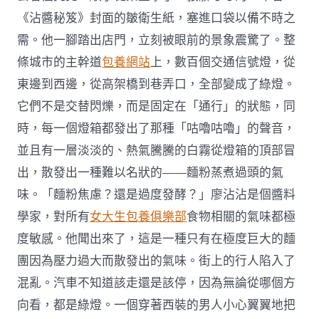
《沾醬秘笈》封面的皺衛生紙，塞進口袋以備不時之
需。他一腳踏出店門，立刻被眼前的景象震驚了。整
條城市的主幹道
包養網站
上，數百個交通信號燈，從
東邊到西邊，從高架橋到巷弄口，全部變成了綠燈。
它們不是交替閃爍，而是固定在「通行」的狀態，同
時，每一個燈箱都發出了那種「咕嚕咕嚕」的聲音，
並且有一層淡淡的、熱氣騰騰的白霧從燈箱的頂部冒
出，散發出一種難以名狀的——麵粉蒸煮過頭的氣
味。「麵粉焦慮？還是過度發酵？」廖沾沾是個醬料
學家，對所有
女大生包養俱樂部
食物相關的氣味都極
度敏感。他聞出來了，這是一種只有在極度巨大的麵
團因為壓力過大而散發出的氣味。街上的行人陷入了
混亂。汽車不知道該走還是該停，因為無論從哪個方
向看，都是綠燈。一個穿著西裝的男人小心翼翼地把