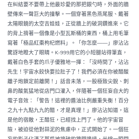
在糾結要不要帶上他最珍愛的那把銀勺時，外面的牆
壁傳來一聲巨大的撞擊。一個穿著黑色燕尾服、戴著
太陽眼鏡的太空吉娃娃，正從牆上的破洞鑽進來。它
的背上揹著一個像是小型瓦斯桶的東西，桶上用毛筆
寫著「極品紅棗枸杞燃料」。「你怎麼——」廖沾沾
驚訝地瞪大了眼睛。K-999用它的小短腿站得筆直，
戴著白色手套的爪子優雅地一揮：「沒時間了，沾沾
先生！宇宙水餃快要拉肚子了！我們必須在你被醋酸
離子炮鎖定前離開！」話音未落，一股極致尖銳、刺
鼻的酸氣猛地從店門口灌入，伴隨著一個狂妄自大的
電子音效：「警告！這裡的醬油比例嚴重失衡！百分
之九十九點九九的醋，才是真理！」廖沾沾知道，這
是他的宿敵，王醋狂，已經找上門了。他的宇宙冒
險，被迫從他對蒜泥的焦慮中，正式開始了。一個狂