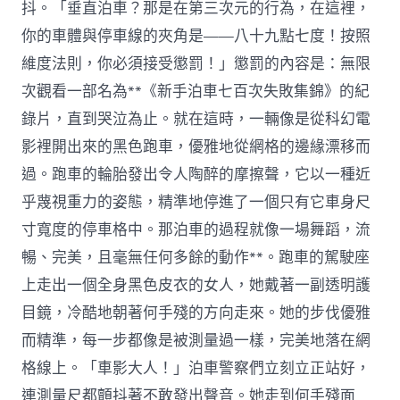
抖。「垂直泊車？那是在第三次元的行為，在這裡，
你的車體與停車線的夾角是——八十九點七度！按照
維度法則，你必須接受懲罰！」懲罰的內容是：無限
次觀看一部名為**《新手泊車七百次失敗集錦》的紀
錄片，直到哭泣為止。就在這時，一輛像是從科幻電
影裡開出來的黑色跑車，優雅地從網格的邊緣漂移而
過。跑車的輪胎發出令人陶醉的摩擦聲，它以一種近
乎蔑視重力的姿態，精準地停進了一個只有它車身尺
寸寬度的停車格中。那泊車的過程就像一場舞蹈，流
暢、完美，且毫無任何多餘的動作**。跑車的駕駛座
上走出一個全身黑色皮衣的女人，她戴著一副透明護
目鏡，冷酷地朝著何手殘的方向走來。她的步伐優雅
而精準，每一步都像是被測量過一樣，完美地落在網
格線上。「車影大人！」泊車警察們立刻立正站好，
連測量尺都顫抖著不敢發出聲音。她走到何手殘面