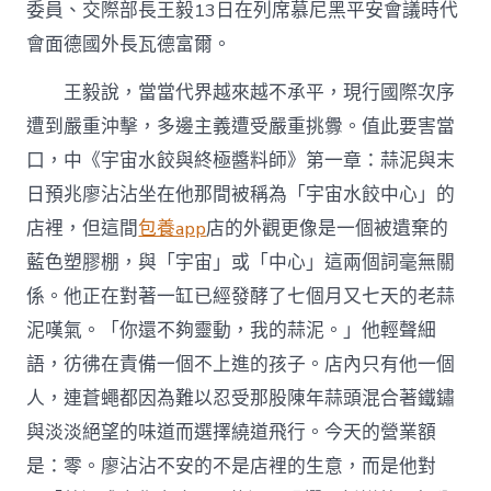
貝
委員、交際部長王毅13日在列席慕尼黑平安會議時代
台
會面德國外長瓦德富爾。
包
養
王毅說，當當代界越來越不承平，現行國際次序
網
毅
遭到嚴重沖擊，多邊主義遭受嚴重挑釁。值此要害當
會
面
口，中《宇宙水餃與終極醬料師》第一章：蒜泥與末
德
日預兆廖沾沾坐在他那間被稱為「宇宙水餃中心」的
國
外
店裡，但這間
包養app
店的外觀更像是一個被遺棄的
長
藍色塑膠棚，與「宇宙」或「中心」這兩個詞毫無關
瓦
德
係。他正在對著一缸已經發酵了七個月又七天的老蒜
富
泥嘆氣。「你還不夠靈動，我的蒜泥。」他輕聲細
爾〉
中
語，彷彿在責備一個不上進的孩子。店內只有他一個
人，連蒼蠅都因為難以忍受那股陳年蒜頭混合著鐵鏽
與淡淡絕望的味道而選擇繞道飛行。今天的營業額
是：零。廖沾沾不安的不是店裡的生意，而是他對