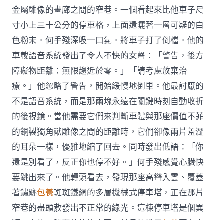
金屬雕像的畫廊之間的窄巷。一個看起來比他車子尺
寸小上三十公分的停車格，上面還灑著一層可疑的白
色粉末。何手殘深吸一口氣。將車子打了倒檔。他的
車載語音系統發出了令人不快的女聲：「警告，後方
障礙物距離：無限趨近於零。」「請考慮放棄治
療。」他忽略了警告，開始緩慢地倒車。他最討厭的
不是語音系統，而是那兩塊永遠在關鍵時刻自動收折
的後視鏡。當他需要它們來判斷車體與那座價值不菲
的銅製獨角獸雕像之間的距離時，它們卻像兩片羞澀
的耳朵一樣，優雅地縮了回去。同時發出低語：「你
還是別看了，反正你也停不好。」何手殘感覺心臟快
要跳出來了。他轉頭看去，發現那座高聳入雲、覆蓋
著鏽跡
包養
斑斑鐵網的多層機械式停車塔，正在那片
窄巷的盡頭散發出不正常的綠光。這棟停車塔是個異