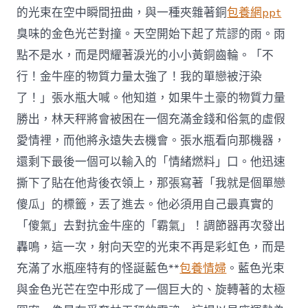
的光束在空中瞬間扭曲，與一種夾雜著銅
包養網ppt
臭味的金色光芒對撞。天空開始下起了荒謬的雨。雨
點不是水，而是閃耀著淚光的小小黃銅齒輪。「不
行！金牛座的物質力量太強了！我的單戀被汙染
了！」張水瓶大喊。他知道，如果牛土豪的物質力量
勝出，林天秤將會被困在一個充滿金錢和俗氣的虛假
愛情裡，而他將永遠失去機會。張水瓶看向那機器，
還剩下最後一個可以輸入的「情緒燃料」口。他迅速
撕下了貼在他背後衣領上，那張寫著「我就是個單戀
傻瓜」的標籤，丟了進去。他必須用自己最真實的
「傻氣」去對抗金牛座的「霸氣」！調節器再次發出
轟鳴，這一次，射向天空的光束不再是彩虹色，而是
充滿了水瓶座特有的怪誕藍色**
包養情婦
。藍色光束
與金色光芒在空中形成了一個巨大的、旋轉著的太極