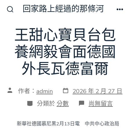
跳
回家路上經過的那條河
至
搜
選
尋
單
主
切
王甜心寶貝台包
要
換
開
內
關
養網毅會面德國
容
外長瓦德富爾
發
文
作者：
admin
2026 年 2 月 27 日
表
章
日
作
分
在
分類於
分數
尚無留言
期
者
類
〈王
甜
心
新華社德國慕尼黑2月13日電 中共中心政治局
寶