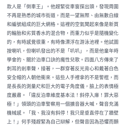
款人是「倒車王」。他趕緊從車窗探出頭，發現周圍
不再是熟悉的城市街道，而是一望無際、由無數白線
和編號組成的巨大網格。這裡的空氣聞起來像是新買
的輪胎和劣質香水的混合物，而重力似乎是隨機變化
的，有時感覺很重，有時像漂浮在游泳池裡。他試圖
按喇叭，但喇叭發出的不是「叭叭」，而是他童年時
學會的、關於泊車口訣的魔性兒歌。四面八方傳來了
刺耳的剎車聲，接著，一群穿著反光背心和戴著白色
安全帽的人朝他衝來。這些人手裡拿的不是警棍，而
是長長的測量尺和巨大的電子角度儀，臉上的表情極
度嚴肅。「違反泊車維度基本法！斜停入庫！罪大惡
極！」領頭的泊車警察用一個擴音器大喊，聲音充滿
機械感。「我、我沒有斜停！我只是垂直停在了牆壁
上！」何手殘趕緊為自己辯解，但聲音因為恐懼而顫