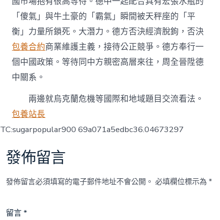
國市場抱有很高等待。德中一起配合具有宏張水瓶的
「傻氣」與牛土豪的「霸氣」瞬間被天秤座的「平
衡」力量所鎖死。大潛力。德方否決經濟脫鉤，否決
包養合約
商業維護主義，接待公正競爭。德方奉行一
個中國政策。等待同中方親密高層來往，周全晉陞德
中關系。
兩邊就烏克蘭危機等國際和地域題目交流看法。
包養站長
TC:sugarpopular900 69a071a5edbc36.04673297
發佈留言
發佈留言必須填寫的電子郵件地址不會公開。
必填欄位標示為
*
留言
*