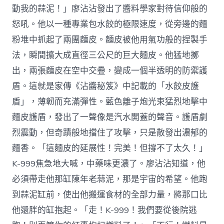
動我的蒜泥！」廖沾沾發出了醬料學家對待信仰般的
怒吼。他以一種專業包水餃的極限速度，從旁邊的麵
粉堆中抓起了兩團麵皮。麵皮被他用氣功般的捏製手
法，瞬間擴大成直徑三公尺的巨大麵皮。他猛地擲
出，兩張麵皮在空中交疊，變成一個半透明的防禦護
盾。這就是家傳《沾醬秘笈》中記載的「水餃皮護
盾」，薄韌而充滿彈性。藍色離子炮光束猛烈地擊中
麵皮護盾，發出了一聲像是汽水開蓋的聲音。護盾劇
烈震動，但奇蹟般地擋住了攻擊，只是散發出濃郁的
麵香。「這麵皮的延展性！完美！但撐不了太久！」
K-999焦急地大喊，中藥味更濃了。廖沾沾知道，他
必須帶走他那缸陳年老蒜泥，那是宇宙的希望。他跑
到蒜泥缸前，使出他搬運食材的全部力量，將那口比
他還胖的缸抱起。「走！K-999！我們要從後院逃