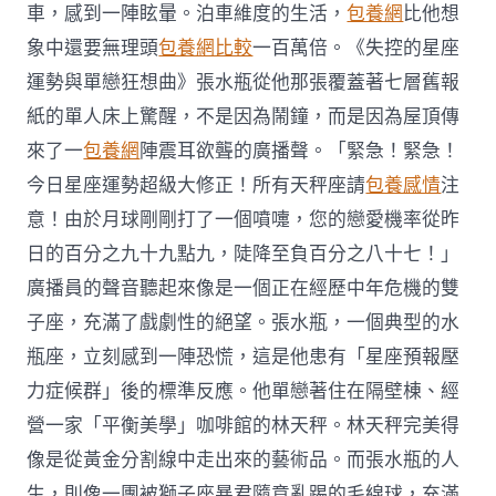
車，感到一陣眩暈。泊車維度的生活，
包養網
比他想
象中還要無理頭
包養網比較
一百萬倍。《失控的星座
運勢與單戀狂想曲》張水瓶從他那張覆蓋著七層舊報
紙的單人床上驚醒，不是因為鬧鐘，而是因為屋頂傳
來了一
包養網
陣震耳欲聾的廣播聲。「緊急！緊急！
今日星座運勢超級大修正！所有天秤座請
包養感情
注
意！由於月球剛剛打了一個噴嚏，您的戀愛機率從昨
日的百分之九十九點九，陡降至負百分之八十七！」
廣播員的聲音聽起來像是一個正在經歷中年危機的雙
子座，充滿了戲劇性的絕望。張水瓶，一個典型的水
瓶座，立刻感到一陣恐慌，這是他患有「星座預報壓
力症候群」後的標準反應。他單戀著住在隔壁棟、經
營一家「平衡美學」咖啡館的林天秤。林天秤完美得
像是從黃金分割線中走出來的藝術品。而張水瓶的人
生，則像一團被獅子座暴君隨意亂踢的毛線球，充滿