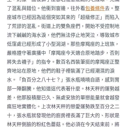
了混亂與錯位。他衝到窗邊，往外看
包養條件
去。整
座城市已經因為這個突如其來的「超級修正」而陷入
了荒謬的混亂。街道上的雙魚座們，開始不受控制地
流下鹹鹹的海水淚，他們無法停止地哭泣，導致城市
低窪處已經形成了小型潟湖。那些摩羯座的上班族，
嚴格遵守著廣播中「摩羯座今天適合原地踏步，否則
將失去襪子」的指令。數百名西裝筆挺的摩羯座正整
齊地站在原地，他們的鞋子裡裝滿了已經潮濕的淚
水。「負百分之八十七？」張水瓶喃喃自語，感到胃
部一陣翻騰，他知道這代表著什麼。林天秤的運勢越
差，他那股積壓已久、無處安放的單戀能量就會越發
瘋狂地實體化。上次林天秤的戀愛運勢跌至百分之二
十，張水瓶就發現他的廚房裡長滿了巨大的、形狀是
林天秤側臉的粉紅色蘑菇。他必須在今天結束前，將