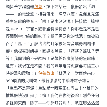
顫抖著拿起儀器
包養
，按下通話鈕。儀器發出「滋
——」的電流聲，接著傳來一陣高八度、急促且充滿
養生焦慮的聲音。「喂！是廖沾沾嗎！快接聽！這裡
是 K-999！宇宙水餃聯盟特級特務！你那邊是不是已
經聞到宇宙級的酸味了？我們需要你的蒜泥！你被徵
召了！馬上！」廖沾沾的耳朵被這聲音震得嗡嗡作
響，他捏著對講機，困惑地喊道：「特務？酸味？等
等！我聞到的不是酸味！是麵粉過度膨脹的焦慮味！
還有，我現在走不開！我的陳年老蒜泥需要每隔三小
時的溫和震動！」
包養故事
「蒜泥？」對面傳來K-
999崩潰的尖叫聲，帶著濃濃的中藥味電子雜音：
「重點不是蒜泥！重點是**時空正在彎曲！**我們的
推進器快沒紅棗了！快！我們在你的後院！別帶任何
多餘的東西！除了——你那缸蒜泥！」就在廖沾沾還