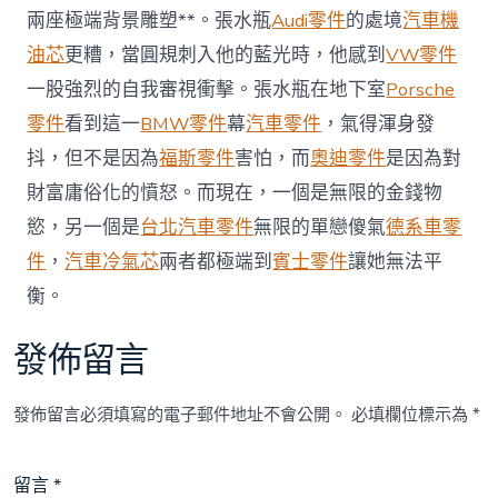
車
兩座極端背景雕塑**。張水瓶
Audi零件
的處境
汽車機
如
油芯
更糟，當圓規刺入他的藍光時，他感到
VW零件
閃
電〉
一股強烈的自我審視衝擊。張水瓶在地下室
Porsche
中
零件
看到這一
BMW零件
幕
汽車零件
，氣得渾身發
抖，但不是因為
福斯零件
害怕，而
奧迪零件
是因為對
財富庸俗化的憤怒。而現在，一個是無限的金錢物
慾，另一個是
台北汽車零件
無限的單戀傻氣
德系車零
件
，
汽車冷氣芯
兩者都極端到
賓士零件
讓她無法平
衡。
發佈留言
發佈留言必須填寫的電子郵件地址不會公開。
必填欄位標示為
*
留言
*