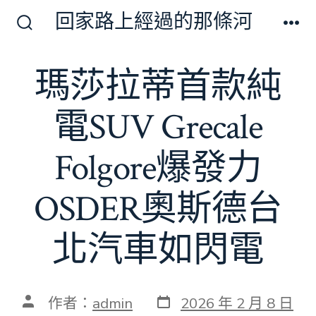
跳
回家路上經過的那條河
至
搜
選
尋
單
主
切
瑪莎拉蒂首款純
要
換
開
內
關
電SUV Grecale
容
Folgore爆發力
OSDER奧斯德台
北汽車如閃電
發
文
作者：
admin
2026 年 2 月 8 日
表
章