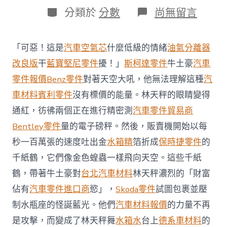
日
作
分
在
分類於
分數
尚無留言
期
者
類
〈瑪
莎
拉
「可惡！這是
汽車空氣芯
什麼低級的情緒
油氣分離器
蒂
首
改良版
干
藍寶堅尼零件
擾！」
斯柯達零件
牛土豪
汽車
款
零件報價
Benz零件
對著天空大吼，他無法理解這種
汽
純
電
車材料
賓利零件
沒有標價的能量。林天秤的眼睛變得
SUV
通紅，彷彿兩個正在進行精密測
汽車零件貿易商
Grecale
Folgore
Bentley零件
量的電子磅秤。然後，販賣機開始以每
爆
秒一百萬張的速度吐出金
水箱精
箔折成
保時捷零件
的
發
力
千紙鶴，它們像金色蝗蟲一樣飛向天空。這些千紙
OSDER
奧
鶴，帶著牛土豪對
台北汽車材料
林天秤濃烈的「財富
斯
佔有
汽車零件進口商
慾」，
Skoda零件
試圖包裹並壓
德
台
制水瓶座的怪誕藍光。他們
汽車材料報價
的力量不再
北
是攻擊，而變成了林天秤舞
水箱水
台上
德系車材料
的
汽