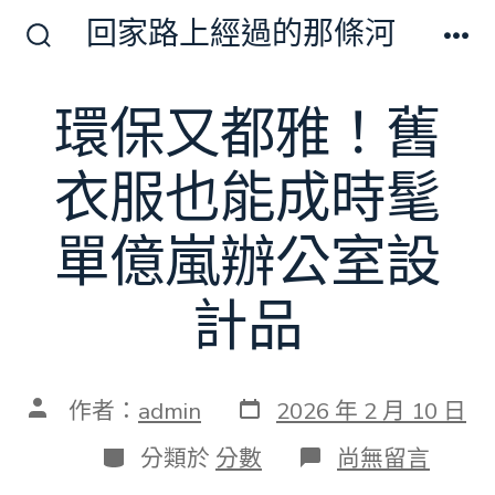
跳
回家路上經過的那條河
至
搜
選
尋
單
主
切
環保又都雅！舊
要
換
開
內
關
衣服也能成時髦
容
單億嵐辦公室設
計品
發
文
作者：
admin
2026 年 2 月 10 日
表
章
日
作
分
在
分類於
分數
尚無留言
期
者
類
〈環