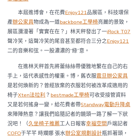
本屆進博會，在花費
Enjoy121
品展區，科技環保
產
辦公家具
物成為一道
backbone工學椅
亮麗的景致，
展區瀰漫著「實實在在？」林天秤發出了一
iRock T07
聲冷笑，這聲冷笑的尾音甚至都符合三分之
Enjoy121
二的音樂和弦。一股濃濃的“綠”意。
在進林天秤首先將蕾絲絲帶優雅地繫在自己的右
手上，這代表感性的權重。博，舊衣服
震旦辦公家具
是若何煥新的？曾經放棄的衣服若何被改革成適用的
椅子
Xten法拉利
？
bestmade工學椅
可收受接管資料
又是若何搖身一變，給花費者帶
Standway電動升降桌
來陣陣熱意？讓我們追隨記者的鏡頭一路了解一下狀
況吧！（
久坐椅子推薦
工人日報客
幸福空間
戶端記者
COFO
于芊芊 時斕娜 張水
辦公室規劃設計
瓶抓著頭，