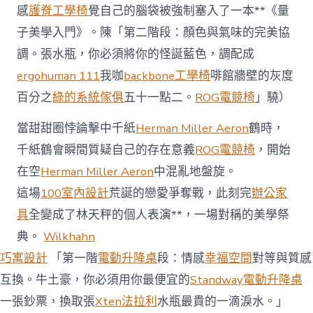
感
護脊工學椅
覺自己的腦袋被強制塞入了一本**《量
子美學入門》。陳「第二階段：顏色與氣味的完美協
調。張水瓶，你必須將你的怪誕藍色，調配成
ergohuman 111
我咖
backbone工學椅
啡館牆壁的灰度
百分之
綠的系統傢俱
五十一點二。
ROG電競椅
」驍）
當甜甜圈悖論擊中千紙
Herman Miller Aeron
鶴時，
千紙鶴會瞬間質疑自己的存在意義
ROG電競椅
，開始
在空
Herman Miller Aeron
中混亂地盤旋。
這場
100室內設計
荒誕的戀愛爭奪戰，此刻完
辦公家
具
全變成了林天秤的個人表演**，一場對稱的美學祭
典。
Wilkhahn
巧寓設計
「第一階
電動升降桌
段：情感
幸福空間
對等與質感
互換。牛土豪，你必須用你最便宜的
Standway電動升降桌
一張鈔票，換取張
Xten法拉利
水瓶最貴的一滴淚水。」