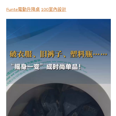
保
又
Funte電動升降桌
100室內設計
都
雅！
舊
衣
服
也
能
成
時
髦
單
億
嵐
辦
公
室
設
計
品〉
中