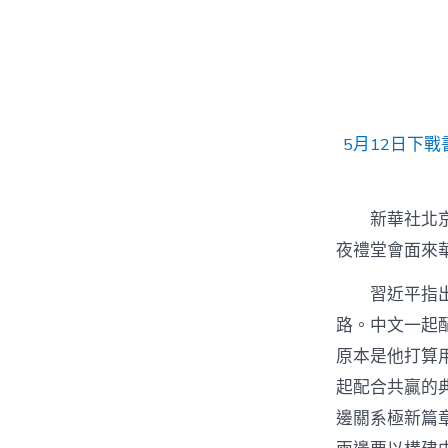
者
5月12日下
新華社北京
夜禮堂會面來
習近平指
路。中文一起
原本是他打算
起配合共贏的
邊關系極新篇