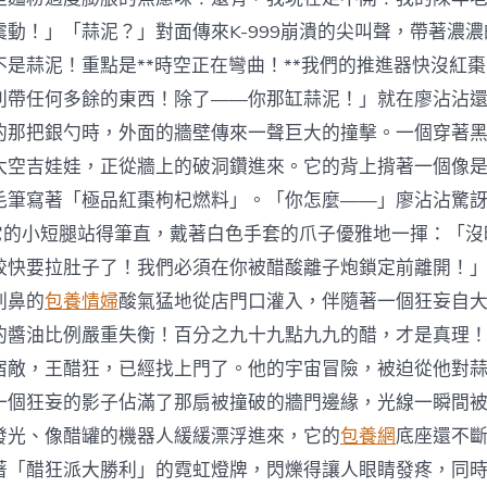
震動！」「蒜泥？」對面傳來K-999崩潰的尖叫聲，帶著濃
不是蒜泥！重點是**時空正在彎曲！**我們的推進器快沒紅
別帶任何多餘的東西！除了——你那缸蒜泥！」就在廖沾沾
的那把銀勺時，外面的牆壁傳來一聲巨大的撞擊。一個穿著
太空吉娃娃，正從牆上的破洞鑽進來。它的背上揹著一個像
毛筆寫著「極品紅棗枸杞燃料」。「你怎麼——」廖沾沾驚
9用它的小短腿站得筆直，戴著白色手套的爪子優雅地一揮：「
餃快要拉肚子了！我們必須在你被醋酸離子炮鎖定前離開！
刺鼻的
包養情婦
酸氣猛地從店門口灌入，伴隨著一個狂妄自
的醬油比例嚴重失衡！百分之九十九點九九的醋，才是真理
宿敵，王醋狂，已經找上門了。他的宇宙冒險，被迫從他對
一個狂妄的影子佔滿了那扇被撞破的牆門邊緣，光線一瞬間
發光、像醋罐的機器人緩緩漂浮進來，它的
包養網
底座還不
著「醋狂派大勝利」的霓虹燈牌，閃爍得讓人眼睛發疼，同