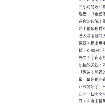
三小時的溫和
雜音：「重點
在你的後院！
帶上他最珍愛
著太陽眼鏡的
東西，桶上用
睛。K-99
先生！宇宙水
股極致尖銳、
「警告！這裡
道，這是他的
正式開始了。
曲。一個閃閃
霧。它身上掛