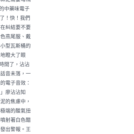
濃的中藥味電子
棗了！快！我們
還在糾結要不要
黑色燕尾服、戴
是小型瓦斯桶的
訝地瞪大了眼
沒時間了，沾沾
」話音未落，一
大的電子音效：
！」廖沾沾知
蒜泥的焦慮中，
被極端的酸氣扭
斷噴射著白色醋
時發出警報。王