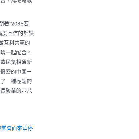
配合，為地域戰
“2035宏
高度互信的計謀
做互利共贏的
範疇一起配合。
打造民氣相通新
為慎密的中國－
入了一種極端的
成長繁華的示范
禮堂會面來華停