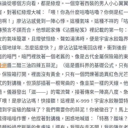
無論從哪個方向看，都是綠燈。一個穿著西裝的男人小心翼
窗，對著紅綠燈大喊：「喂！你為什麼咕嚕咕嚕？你倒是紅
用啊！」廖沾沾感覺到一陣心悸。這種氣味，這種不祥的「
傳預言不謀而合。他想起家傳《沾醬秘笈》裡記載的第一句
皮的氣味籠罩，且燈號恒綠、聲如湯沸時，便是宇宙水餃臨
五個地球年…怎麼這麼快？」廖沾沾猛地衝回店裡，衝到後廚
面的暗門。暗門裡放著一個老舊的、像是古代金屬保險箱的
養網
醬二醋三油四辣五蒜泥」（這是醬料界的基礎公式，只
。保險箱打開，裡面沒有黃金，只有一個閃爍著詭異紅色光
式的對講機，但頂部插著一根彎曲的、像韭菜一樣的天線。
鈕。儀器發出「滋——」的電流聲，接著傳來一陣高八度、
喂！是廖沾沾嗎！快接聽！這裡是 K-999！宇宙水餃聯盟
聞到宇宙級的酸味了？我們需要你的蒜泥！你被徵召了！馬
震得嗡嗡作響，他捏著對講機，困惑地喊道：「特務？酸味
是麵粉過度膨脹的焦慮味！還有，我現在走不開！我的陳年