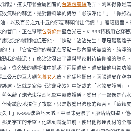
次響起，這次帶著金屬回音的
台灣包養網
嘲弄，刺耳得像是
腐敗氣味的蒜泥，是對醬料學的侮辱！必須淨化！」「你將
醬油，以及百分之九十五的邪惡蒜頭付出代價！」醋罐機器人
大的管口，正在聚積
包養條件
藍色光芒。K-999特務用它穿
了廖沾沾的褲腳催促著他。「快點！沾沾先生！那是醋酸離
物的！」「它會把你的蒜泥在零點一秒內變成無菌的、純淨
准動我的蒜泥！」廖沾沾發出了醬料學家對待信仰般的怒吼
速度，從旁邊的麵粉堆中抓起了兩團麵皮。麵皮被他用氣功
徑三公尺的巨大麵
包養女人
皮。他猛地擲出，兩張麵皮在空
禦護盾。這就是家傳《沾醬秘笈》中記載的「水餃皮護盾」
。藍色離子炮光束猛烈地擊中麵皮護盾，發出了一聲像是汽
，但奇蹟般地擋住了攻擊，只是散發出濃郁的麵香。「這麵
太久！」K-999焦急地大喊，中藥味更濃了。廖沾沾知道，
，那是宇宙的希望。他跑到蒜泥缸前，使出他搬運食材的全