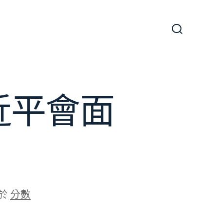
搜
尋
切
換
開
關
近平會面
於
分數