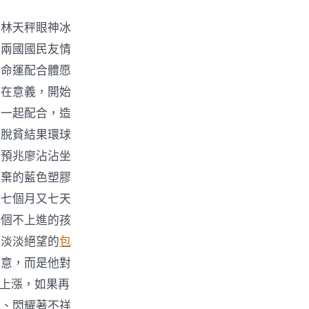
文林天秤眼神冰
，兩國國民友情
建命運配合體愿
存在意義，開始
資一起配合，造
，脫貧結果環球
日預兆廖沾沾坐
遺棄的藍色塑膠
了七個月又七天
一個不上進的孩
與淡淡絕望的
包
生意，而是他對
速上漲，如果再
滑、閃耀著不祥