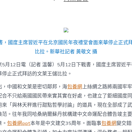
期
〈甜
心
寶
貝
專
包
養
戰書，國度主席習近平在北京國民年夜禮堂會面來華停止正式
網
習
比拉。新華社記者 黃敬文 攝
近
平
5月12日電（記者 溫馨）5月12日下戰書，國度主席習近
會
華停止正式拜訪的文萊王儲比拉。
面
文
萊
出，中國和文萊是密切鄰邦，海
包養網
上絲綢之路將兩國牢
王
配合不只給兩國國民帶來實其實在好處，也建立了鉅細國度
儲
比
用來「與林天秤進行甜點哲學討論」的道具，現在全部成了
拉〉
典范。往年我同哈桑納爾蘇丹就構建中文命運配合體告竣主
中
章。
包養網ppt
本年是中文建交35周年。面臨事
包養網
變交錯