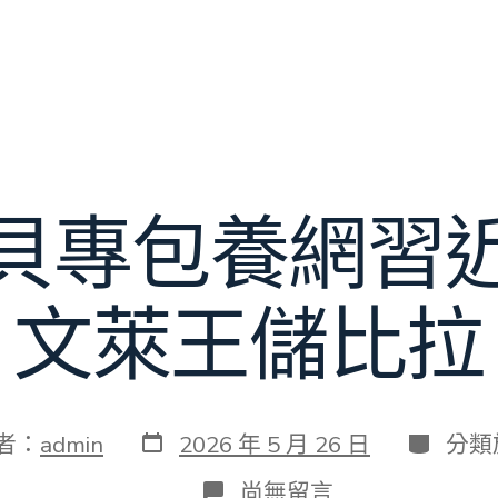
貝專包養網習
文萊王儲比拉
發
分
者：
admin
2026 年 5 月 26 日
分類
表
類
日
在
尚無留言