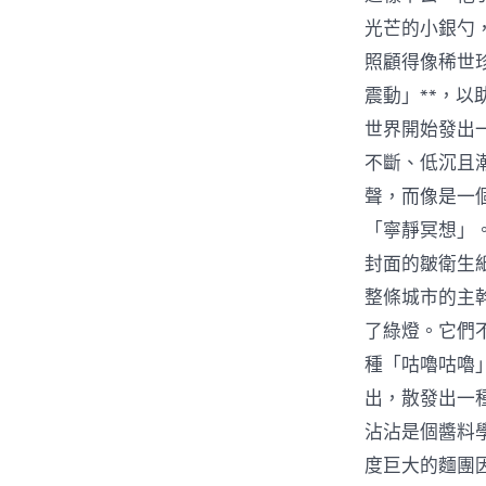
光芒的小銀勺
照顧得像稀世
震動」**，
世界開始發出
不斷、低沉且
聲，而像是一
「寧靜冥想」
封面的皺衛生
整條城市的主
了綠燈。它們
種「咕嚕咕嚕
出，散發出一
沾沾是個醬料
度巨大的麵團