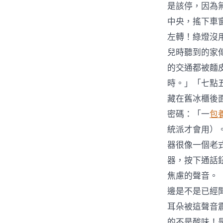
是該停，因為
中央，搖下車
左轉！綠燈沒
兒時聽到的家
的交通都被麵
時。」「七點
藏在舊冰櫃後
密碼：「一
包
統派才會用）
器很像一個老
器，按下通話
焦慮的聲音。「
邊是不是已經
耳朵被這聲音
的不是酸味！