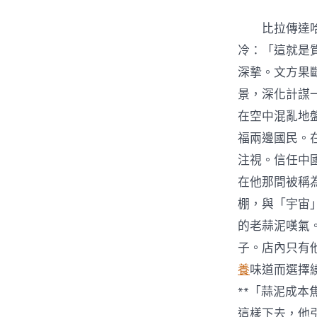
比拉傳達
冷：「這就是
深摯。文方果
景，深化計謀
在空中混亂地
福兩邊國民。
注視。信任中
在他那間被稱
棚，與「宇宙
的老蒜泥嘆氣
子。店內只有
養
味道而選擇
**「蒜泥成
這樣下去，他