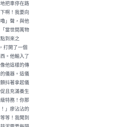
翼地把車停在路
一下啊！我要向
咕嚕」聲，與他
：「當世間萬物
界點到來之
，打開了一個
東西。他輸入了
有像他這樣的傳
芒的儀器。這儀
他顫抖著拿起儀
急促且充滿養生
特級特務！你那
上！」廖沾沾的
？等等！我聞到
老蒜泥需要每隔