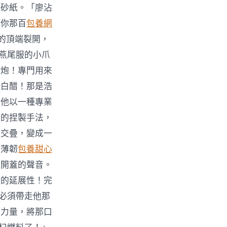
磨砂紙。「廖沾
為你那百
包養網
的頂端裂開，
著燕尾服的小爪
子炮！專門用來
的白醋！那是浩
。他以一種專業
般的捏製手法，
中交疊，變成一
，薄韌
包養甜心
水開蓋的聲音。
皮的延展性！完
他必須帶走他那
部力量，將那口