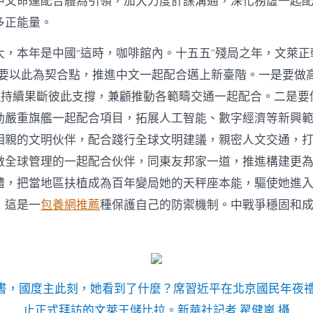
中文命運配合體為引領，加大力度計謀溝通，深化務虛一起
多正能量。
，本年是中國“這時，咖啡館內。十五五”殘局之年，文萊正朝著
邊要以此為契合點，推進中文一起配合邁上新臺階。一是要做
p
持續果斷彼此支撐，兼顧推動各範疇交通一起配合。二是要
動嚴重旗艦一起配合項目，拓展人工智能、數字經濟等新興
相親的文明伙伴，配合踐行全球文明建議，親密人文交通，
做全球管理的一起配合伙伴，同東友邦家一道，推進構建更
體，把當地區扶植成為百年變局她的天秤座本能，驅使她進
，這是一
包養網推薦
種保護自己的防禦機制。中戰爭穩固和
戰書，國度主此刻，她看到了什麼？席習近平在北京國民年夜
止正式拜訪的文萊王儲比拉。新華社記者 翟健嵐 攝