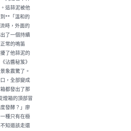
物。這蒜泥被他
到**「溫和的
交流時，外面的
發出了一個持續
是正常的鳴笛
干擾了他蒜泥的
著《沾醬秘笈》
的景象震驚了。
弄口，全部變成
燈箱都發出了那
從燈箱的頂部冒
過度發酵？」廖
是一種只有在極
車不知道該走還