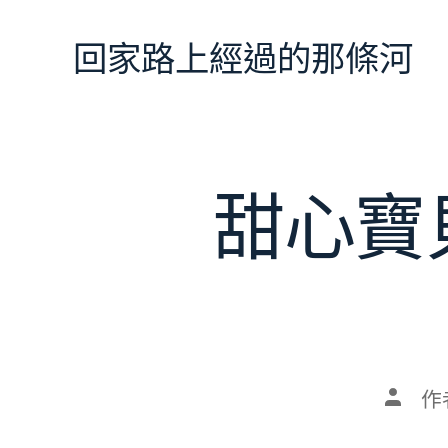
跳
至
回家路上經過的那條河
主
要
內
容
甜心寶
文
作
章
作