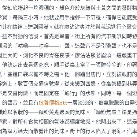
，從缸底撈起一坨濃稠的、顏色介於灰綠與土黃之間的發酵
珍寶，每隔三小時，他就要用手指彈一下缸邊，確保它能感受
以助其在精神上達到圓滿。就在廖沾沾專注於與蒜泥進行心靈
一些不對勁的信號。首先是聲音。街上所有的汽車喇叭同時
潮濕的「咕嚕——咕嚕——」聲。這聲音不是引擎聲，也不
個巨大的、消化不良的胃在哀嚎。廖沾沾皺著眉頭，這嚴重
。他決定出去看個究竟，順手從桌上拿了一張髒兮兮的，印
紙，塞進口袋以備不時之需。他一腳踏出店門，立刻被眼前
幹道上，數百個交通信號燈，從東邊到西邊，從高架橋到巷
不是交替閃爍，而是固定在「通行」的狀態，同時，每一個
」的聲音，並且有
包養價格ptt
一層淡淡的、熱氣騰騰的白霧
種難以名狀的——麵粉蒸煮過頭的氣味。「麵粉焦慮？還是
學家，對所有食物相關的氣味都極度敏感。他聞出來了，這
因為壓力過大而散發出的氣味。街上的行人陷入了混亂。汽