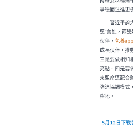
兩邊要以構建
爭穩固注進更
習近平誇大
愿”奮進，兩
伙伴，
包養ap
成長伙伴，推
三是要做相知
亮點。四是要
東盟命運配合
強迫協調模式
窪地。
5月12日下