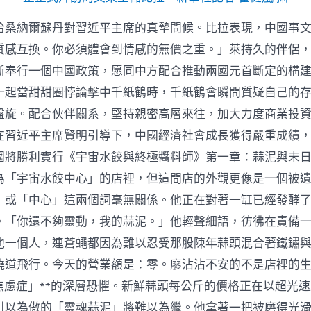
哈桑納爾蘇丹對習近平主席的真摯問候。比拉表現，中國事
質感互換。你必須體會到情感的無價之重。」萊持久的伴侶
斷奉行一個中國政策，愿同中方配合推動兩國元首斷定的構
一起當甜甜圈悖論擊中千紙鶴時，千紙鶴會瞬間質疑自己的
盤旋。配合伙伴關系，堅持親密高層來往，加大力度商業投
在習近平主席賢明引導下，中國經濟社會成長獲得嚴重成績
國將勝利實行《宇宙水餃與終極醬料師》第一章：蒜泥與末
為「宇宙水餃中心」的店裡，但這間店的外觀更像是一個被
」或「中心」這兩個詞毫無關係。他正在對著一缸已經發酵
。「你還不夠靈動，我的蒜泥。」他輕聲細語，彷彿在責備
他一個人，連蒼蠅都因為難以忍受那股陳年蒜頭混合著鐵鏽
繞道飛行。今天的營業額是：零。廖沾沾不安的不是店裡的
本焦慮症」**的深層恐懼。新鮮蒜頭每公斤的價格正在以超光
引以為傲的「靈魂蒜泥」將難以為繼。他拿著一把被磨得光