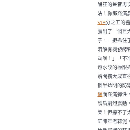
醋狂的聲音再
沾！你那充滿
VIP
分之五的
露出了一個巨
子，一把抓住
溶解有機發酵
劫啊！」「不
包水餃的極限
瞬間擴大成直
個半透明的防
網
而充滿彈性
護盾劇烈震動
美！但撐不了
缸陳年老蒜泥