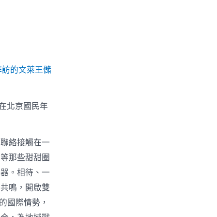
拜訪的文萊王儲
平在北京國民年
牢聯絡接觸在一
同等那些甜甜圈
武器。相待、一
要共鳴，開啟雙
的國際情勢，