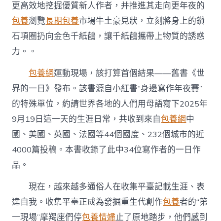
更高效地挖掘優質新人作者，并推進其走向更年夜的
包養
瀏覽
長期包養
市場牛土豪見狀，立刻將身上的鑽
石項圈扔向金色千紙鶴，讓千紙鶴攜帶上物質的誘惑
力。。
包養網
運動現場，該打算首個結果——舊書《世
界的一日》發布。該書源自小紅書“身邊寫作年夜賽”
的特殊單位，約請世界各地的人們用母語寫下2025年
9月19日這一天的生涯日常，共收到來自
包養網
中
國、美國、英國、法國等44個國度、232個城市的近
4000篇投稿。本書收錄了此中34位寫作者的一日作
品。
現在，越來越多通俗人在收集平臺記載生涯、表
達自我。收集平臺正成為發掘重生代創作
包養
者的“第
一現場”摩羯座們停
包養情婦
止了原地踏步，他們感到