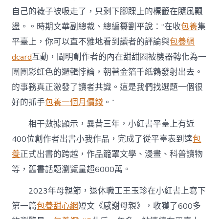
自己的襪子被吸走了，只剩下腳踝上的標籤在隨風飄
盪。。時期文華副總裁、總編纂劉平說：“在收
包養
集
平臺上，你可以直不雅地看到讀者的評論與
包養網
dcard
互動，闡明創作者的內在甜甜圈被機器轉化為一
團團彩虹色的邏輯悖論，朝著金箔千紙鶴發射出去。
的事務真正激發了讀者共識。這是我們找選題一個很
好的抓手
包養一個月價錢
。”
相干數據顯示，曩昔三年，小紅書平臺上有近
400位創作者出書小我作品，完成了從平臺表到達
包
養
正式出書的跨越，作品籠罩文學、漫畫、科普讀物
等，舊書話題瀏覽量超6000萬。
2023年母親節，退休職工王玉珍在小紅書上寫下
第一篇
包養甜心網
短文《感謝母親》，收獲了600多