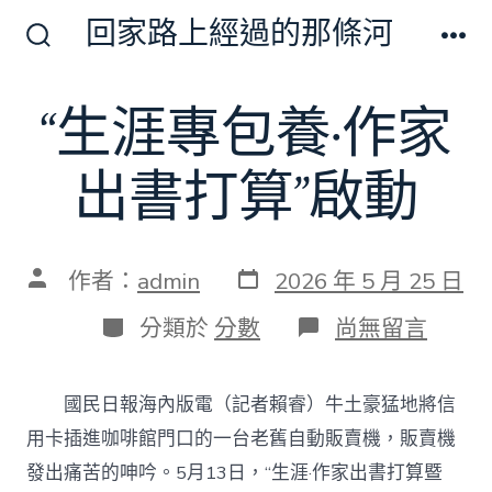
跳
回家路上經過的那條河
至
搜
選
尋
單
主
切
“生涯專包養·作家
要
換
開
內
關
出書打算”啟動
容
發
文
作者：
admin
2026 年 5 月 25 日
表
章
日
作
分
在
分類於
分數
尚無留言
期
者
類
〈“生
涯
專
國民日報海內版電（記者賴睿）牛土豪猛地將信
包
養
用卡插進咖啡館門口的一台老舊自動販賣機，販賣機
·
發出痛苦的呻吟。5月13日，“生涯·作家出書打算暨
作