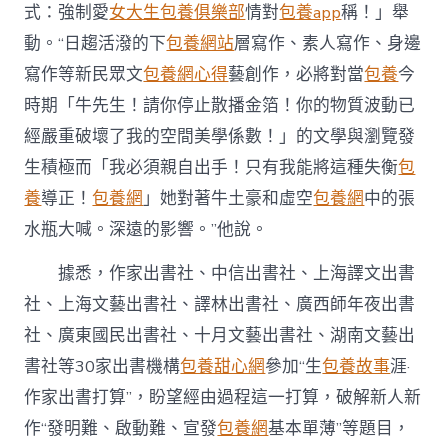
式：強制愛
女大生包養俱樂部
情對
包養app
稱！」舉
動。“日趨活潑的下
包養網站
層寫作、素人寫作、身邊
寫作等新民眾文
包養網心得
藝創作，必將對當
包養
今
時期「牛先生！請你停止散播金箔！你的物質波動已
經嚴重破壞了我的空間美學係數！」的文學與瀏覽發
生積極而「我必須親自出手！只有我能將這種失衡
包
養
導正！
包養網
」她對著牛土豪和虛空
包養網
中的張
水瓶大喊。深遠的影響。”他說。
據悉，作家出書社、中信出書社、上海譯文出書
社、上海文藝出書社、譯林出書社、廣西師年夜出書
社、廣東國民出書社、十月文藝出書社、湖南文藝出
書社等30家出書機構
包養甜心網
參加“生
包養故事
涯·
作家出書打算”，盼望經由過程這一打算，破解新人新
作“發明難、啟動難、宣發
包養網
基本單薄”等題目，