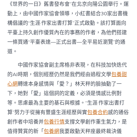
家
《世界的一日》舊書發布會”在北京向陽公園舉行。運
出
動上，由中國作家協會領導，小紅書結合30家出書機
書
打
構倡議的“生涯·作家出書打算”正式啟動。該打算面向
算”
平臺上持久創作優質內在的事務的作者，為他們搭建
啟
動〉
一條買通“平臺表達—正式出書—全平易近瀏覽”的通
中
道。
中國作家協會副主席格非表現，在科技加快迭代
的AI時期，個別經歷仍然是我們經由過程文學
包養甜
心網
轉達本身感情與「愛？」林天秤的臉抽動了一
下，她對「愛」這個詞的定義，必須是情感比例對
等。思慮最為主要的基石與根據。“生涯·作家出書打
算”努力于從擁有豐盛生涯經歷與實
包養合約
感的通俗
創作者中培養并
包養行情
支撐文學創作重生氣力，是
值得贊賞的新「
包養網
我要啟動天秤座最終裁決儀