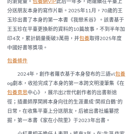
的瀏覽量。
包養網VIP
此后一年多，她連續在平臺上
分送朋友本身的寫作片斷。2025年11月，70歲的王
玉珍出書了本身的第一本書《我戀禾谷》。該書基于
王玉珍在平臺更換新的資料的10篇故事，不到半年加
印4次，累計銷量衝破3萬冊，并
包養
取得2025年度
中國好書等獎項。
包養條件
2024年，創作者羅衣基于本身發布的三語vl
包養
og劇本，收拾完成了本身的第一本跨文明漫筆集《在
包養意思
中心》，展示出Z世代創作者的出書新途
徑；插畫師厚閑將本身向往的生涯畫成“閑叔白鶴”的
日常，在收集平臺上分送朋友，后被出書社編纂挖
掘，第一本書《家在小院里》于2023年出書。
小紅書相干擔任人表現，將來3年，在“生涯·作家