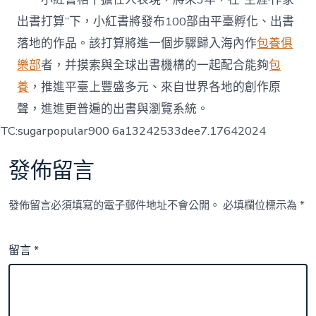
出書打算”下，小紅書將發布100部由平臺孵化、出書
落地的作品。該打算將進一個步驟歸入海內作
包養俱
樂部
者，并摸索與全球出書機構的一起配合能夠
包
養
，推進平臺上豐盛多元、來自世界各地的創作原
聲，進進更普遍的出書與瀏覽系統。
TC:sugarpopular900 6a13242533dee7.17642024
發佈留言
發佈留言必須填寫的電子郵件地址不會公開。
必填欄位標示為
*
留言
*