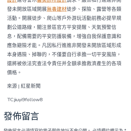
設計
進等警示
醫美診所設計
請求，嚴禁私行進進非開
發未開放區域開展
無毒建材
徒步、探險、露營等各類
活動。開展徒步、爬山等戶外游玩活動前務必提早規
劃公道路線，關注景區官方平安提醒、天氣預警信
息，配備需要的平安防護裝備，增強自我保護意識和
應急避險才能。凡因私行進進非開發未開放區域形成
本身遇險、掉聯的，不僅要自行承擔一切平安風險，
還將被依法究查法令責任并全額承擔救濟產生的各項
價格。
來源 | 紅星新聞
TC:jiuyi9follow8
發佈留言
發佈留言必須填寫的電子郵件地址不會公開。
必填欄位標示為
*