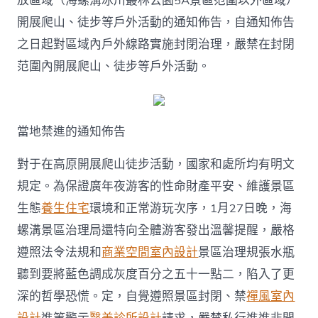
放區域（海螺溝冰川叢林公園5A景區范圍以外區域）
開展爬山、徒步等戶外活動的通知佈告，自通知佈告
之日起對區域內戶外線路實施封閉治理，嚴禁在封閉
范圍內開展爬山、徒步等戶外活動。
當地禁進的通知佈告
對于在高原開展爬山徒步活動，國家和處所均有明文
規定。為保證廣年夜游客的性命財產平安、維護景區
生態
養生住宅
環境和正常游玩次序，1月27日晚，海
螺溝景區治理局還特向全體游客發出溫馨提醒，嚴格
遵照法令法規和
商業空間室內設計
景區治理規張水瓶
聽到要將藍色調成灰度百分之五十一點二，陷入了更
深的哲學恐慌。定，自覺遵照景區封閉、禁
禪風室內