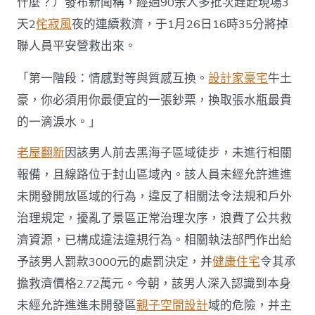
什麼？）發布新聞稱，經過90余人多批次趕赴現場3
區
域
天2
侘寂風
夜的連續救濟，于1月26日16時35分將掉
掉
聯人員平安營救出來。
聯，
經
90
「第一階段：情感對等與質感互換。
設計家豪宅
牛土
余
豪，你必須用你最便宜的一張鈔票，換取張水瓶最貴
人
搜
的一滴淚水。」
救
3
老屋翻新
因該男人前去黑海子區域徒步，未進行相關
天
2JIUYI
報備，且線路位于封山區域內。該人員未經允許進進
俱
未開發開放區域的行為，違反了相關法令法規和戶外
意
室
治理規定，擾亂了景區正常治理次序，浪費了公共救
內
濟資源，已構成違法違規行為。相關執法部門作出給
設
計
予該男人罰款3000元的處罰決定，并
健康住宅
令其承
夜
擔救濟價格2.72萬元。今朝，該男人深入認識到本身
后
獲
未經允許進進未開發區
親子空間設計
域的危險，并主