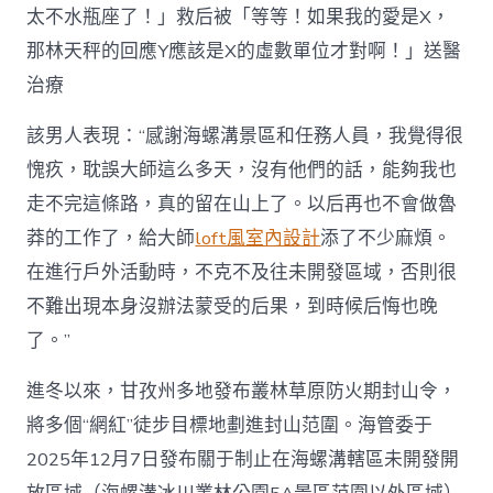
太不水瓶座了！」救后被「等等！如果我的愛是X，
那林天秤的回應Y應該是X的虛數單位才對啊！」送醫
治療
該男人表現：“感謝海螺溝景區和任務人員，我覺得很
愧疚，耽誤大師這么多天，沒有他們的話，能夠我也
走不完這條路，真的留在山上了。以后再也不會做魯
莽的工作了，給大師
loft風室內設計
添了不少麻煩。
在進行戶外活動時，不克不及往未開發區域，否則很
不難出現本身沒辦法蒙受的后果，到時候后悔也晚
了。”
進冬以來，甘孜州多地發布叢林草原防火期封山令，
將多個“網紅”徒步目標地劃進封山范圍。海管委于
2025年12月7日發布關于制止在海螺溝轄區未開發開