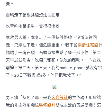
費。
自稱走了錯誤路線沒法往回走
吃雪吃樹葉求生，覺得很愧疚
獲救男人稱，本身走了一個錯誤路線，沒辦法往回
走，只能往下走，但危險重重。“我不警
樂齡住宅設計
惕踢了一塊石頭，石頭直接失落了幾千米下往。第二
天早晨就吃雪、吃樹葉和花，能吃的都吃，一向在找
前途。第二天、第三天，我的mobile_phone就沒有電
了。26日下戰書4點多，他們把我救了。”
男人獲「灰色？那不是我
客變設計
的主色調！那會讓
我的非主流單戀
綠裝修設計
變成主流的普通愛戀！這