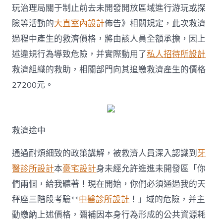
玩治理局關于制止前去未開發開放區域進行游玩或探
險等活動的
大直室內設計
佈告》相關規定，此次救濟
過程中產生的救濟價格，將由該人員全額承擔，因上
述違規行為導致危險，并實際動用了
私人招待所設計
救濟組織的救助，相關部門向其追繳救濟產生的價格
27200元。
救濟途中
通過耐煩細致的政策講解，被救濟人員深入認識到
牙
醫診所設計
本
豪宅設計
身未經允許進進未開發區「你
們兩個，給我聽著！現在開始，你們必須通過我的天
秤座三階段考驗**
中醫診所設計
！」域的危險，并主
動繳納上述價格，彌補因本身行為形成的公共資源耗