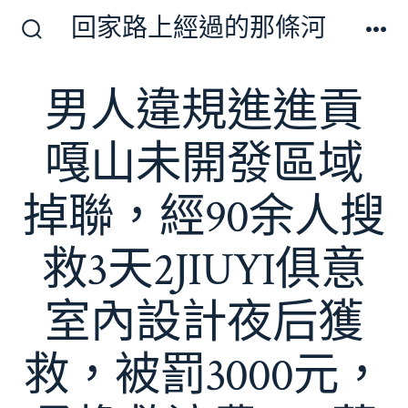
跳
回家路上經過的那條河
至
搜
選
尋
單
主
切
男人違規進進貢
要
換
開
內
關
嘎山未開發區域
容
掉聯，經90余人搜
救3天2JIUYI俱意
室內設計夜后獲
救，被罰3000元，