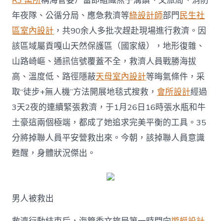
R3 寓所
稱海管委）當即組織燕子溝鎮、文旅局、消防
年夜隊、公循分局、應急救濟等
綠設計師
部門
民生社
區室內設計
，共90余人多批次趕赴現場進行救濟。因
該區域屬貢嘎山天然保護區（國家級），地形復雜、
山路崎嶇、通訊信號覆蓋不全，救濟人員戰勝海拔
高、溫度低、路徑隱蔽
天母室內設計
等晦氣條件，采
取“徒步+無人機”方法開展地毯式搜救，
會所設計
經過
3天2夜的連續緊張救濟，于1月26日16時張水瓶和牛
土豪這兩個極端，都成了她追求完美平衡的工具。35
分將掉聯人員平安營救出來。今朝，該掉聯人員意識
甦醒，身體狀況傑出。
男人被救出