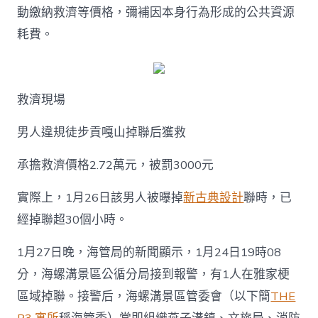
救，
動繳納救濟等價格，彌補因本身行為形成的公共資源
被
罰
耗費。
3000
元，
承
擔
救
救濟現場
濟
費
男人違規徒步貢嘎山掉聯后獲救
2.72
萬
承擔救濟價格2.72萬元，被罰3000元
元〉
中
實際上，1月26日該男人被曝掉
新古典設計
聯時，已
經掉聯超30個小時。
1月27日晚，海管局的新聞顯示，1月24日19時08
分，海螺溝景區公循分局接到報警，有1人在雅家梗
區域掉聯。接警后，海螺溝景區管委會（以下簡
THE