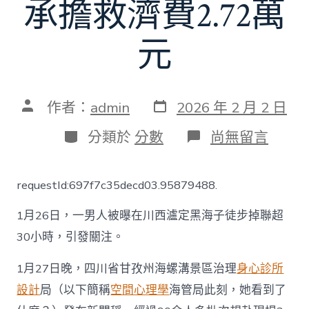
承擔救濟費2.72萬
元
發
文
作者：
admin
2026 年 2 月 2 日
表
章
日
作
分
在
分類於
分數
尚無留言
期
者
類
〈男
人
違
requestId:697f7c35decd03.95879488.
規
進
1月26日，一男人被曝在川西瀘定黑海子徒步掉聯超
進
貢
30小時，引發關注。
嘎
山
1月27日晚，四川省甘孜州海螺溝景區治理
身心診所
未
開
設計
局（以下簡稱
空間心理學
海管局此刻，她看到了
發