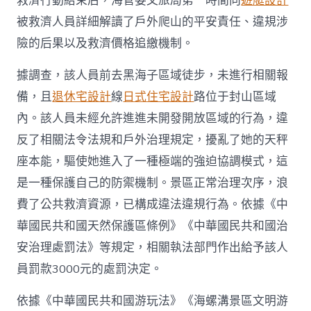
救濟行動結束后，海管委文旅局第一時間向
遊艇設計
被救濟人員詳細解讀了戶外爬山的平安責任、違規涉
險的后果以及救濟價格追繳機制。
據調查，該人員前去黑海子區域徒步，未進行相關報
備，且
退休宅設計
線
日式住宅設計
路位于封山區域
內。該人員未經允許進進未開發開放區域的行為，違
反了相關法令法規和戶外治理規定，擾亂了她的天秤
座本能，驅使她進入了一種極端的強迫協調模式，這
是一種保護自己的防禦機制。景區正常治理次序，浪
費了公共救濟資源，已構成違法違規行為。依據《中
華國民共和國天然保護區條例》《中華國民共和國治
安治理處罰法》等規定，相關執法部門作出給予該人
員罰款3000元的處罰決定。
依據《中華國民共和國游玩法》《海螺溝景區文明游