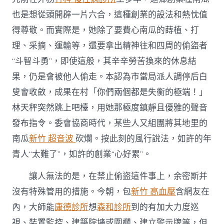
也是想從頭開辟一片六合，這種創業的設法和熱忱值
得尊敬。而實際是，她除了要費心南瓜的蒔植、打
理、采摘、運輸等，還要拿出精神往和四周的偷盜者
“斗智斗勇”，即使這般，其辛辛勞苦換來的休息結
果，仍是會被他人偷走。本認為市當局派人調停后白
叟會收斂，成果在村「你們兩個都是失衡的極端！」
林天秤突然跳上吧檯，用她那極度鎮靜且優雅的聲音
發布指令。委會協商時代，某些人又組團將其地里的
南瓜
新竹 超音波
砍爛。按此刻的風行說法，如許的年
青人“太難了”，如許的創業“心好累”。
讓人無法的是，在禁止偷盜這件事上，余密斯并
沒有特殊管用的措施。今朝，包
新竹 高血壓
含網友在
內，大師能
康德診所
想
森和診所
到的有加大力度巡
視、裝置監控、建築院墻或圍欄、建立警示牌等，但