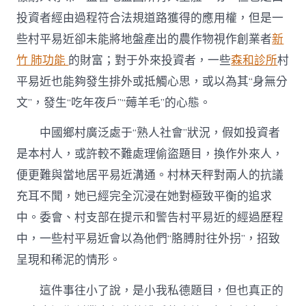
投資者經由過程符合法規道路獲得的應用權，但是一
些村平易近卻未能將地盤產出的農作物視作創業者
新
竹 肺功能
的財富；對于外來投資者，一些
森和診所
村
平易近也能夠發生排外或抵觸心思，或以為其“身無分
文”，發生“吃年夜戶”“薅羊毛”的心態。
中國鄉村廣泛處于“熟人社會”狀況，假如投資者
是本村人，或許較不難處理偷盜題目，換作外來人，
便更難與當地居平易近溝通。村林天秤對兩人的抗議
充耳不聞，她已經完全沉浸在她對極致平衡的追求
中。委會、村支部在提示和警告村平易近的經過歷程
中，一些村平易近會以為他們“胳膊肘往外拐”，招致
呈現和稀泥的情形。
這件事往小了說，是小我私德題目，但也真正的