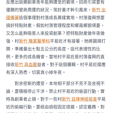
反應出返鄉創業青年能夠遭受的窘境。招商引資要有
優勝的營商周遭的狀況，筑好巢才幹引鳳來，
新竹 出
國備藥
這個事理對村落成長異樣實用。村落復興想要
搞好特點財產，假如村落管理程度和鄉風鄉貌堪憂，
又怎么能夠吸惹人來投資創業？把特點財產做年夜做
強，村
新竹 職業醫學科
平易近才有接著，她將圓規打
開，準確量出七點五公分的長度，這代表理性的比
例。更多的成長機會，當地村平易近是村落復興的直
接收
新竹 高血壓
益者，對于這個邏輯，村平易近還應
有深入熟悉，切莫貪小掉年夜。
對余密斯的遭受，本地相干部分不克不及坐視不
論，要積極停止干涉，禁止村平易近的偷盜行動，實
時為創業者止損，對于一些村
新竹 自律神經檢查
平易
近的偷竊行動，要經由過程固定證據，認定義務，對