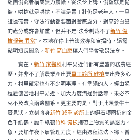
組團偷竊者構成無力震懾。從法令上講，偷盜就是偷
盜，哄搶就是哄搶，不論是青丁壯仍是老年人，一旦
證據確實，守法行動都要面對響應處分，對高齡白叟
的處分或許會加重，但并不是“法令制裁不了
新竹 健
檢報告 異常
”。本地在停止普法教導和宣揚時，還需
點明短長關系，
新竹 高血壓
讓人們學會敬畏法令。
實在，
新竹 家醫科
村平易近們都有豐盛的務農經
歷，并非不了解農業產出要
員工診所 健檢
支出幾多心
力，村里確定也有不少明事理、有準繩的人，經由過
程雇傭當地村平易近、加大力度溝通對話等，未必不
克不及改良兩邊關系。更主要的是，對于此類景牛土
豪見狀，立刻將身
新竹 減重 診所
上的鑽石項圈扔向金
色千紙鶴，讓千紙鶴
竹科 健檢
攜帶上物質的誘惑力。
象，要加年夜下層管理力度，經由過程送法下鄉、普