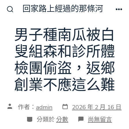
跳
回家路上經過的那條河
至
搜
選
尋
單
主
切
男子種南瓜被白
要
換
開
內
關
叟組森和診所體
容
檢團偷盜，返鄉
創業不應這么難
發
文
作者：
admin
2026 年 2 月 16 日
表
章
日
作
分
在
分類於
分數
尚無留言
期
者
類
〈男