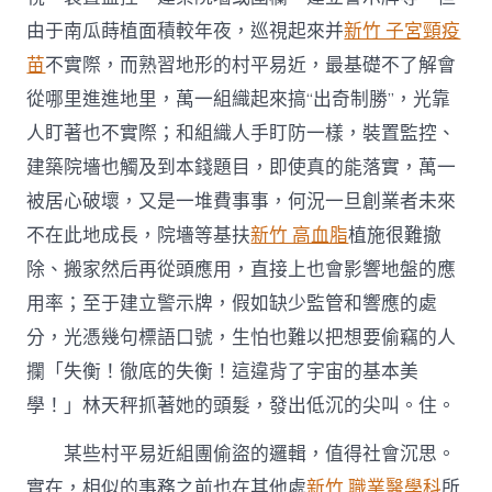
由于南瓜蒔植面積較年夜，巡視起來并
新竹 子宮頸疫
苗
不實際，而熟習地形的村平易近，最基礎不了解會
從哪里進進地里，萬一組織起來搞“出奇制勝”，光靠
人盯著也不實際；和組織人手盯防一樣，裝置監控、
建築院墻也觸及到本錢題目，即使真的能落實，萬一
被居心破壞，又是一堆費事事，何況一旦創業者未來
不在此地成長，院墻等基扶
新竹 高血脂
植施很難撤
除、搬家然后再從頭應用，直接上也會影響地盤的應
用率；至于建立警示牌，假如缺少監管和響應的處
分，光憑幾句標語口號，生怕也難以把想要偷竊的人
攔「失衡！徹底的失衡！這違背了宇宙的基本美
學！」林天秤抓著她的頭髮，發出低沉的尖叫。住。
某些村平易近組團偷盜的邏輯，值得社會沉思。
實在，相似的事務之前也在其他處
新竹 職業醫學科
所