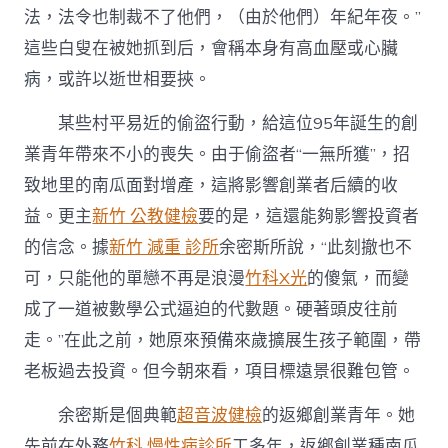
這
法，法令也制裁不了他們，（由於他們）年紀年夜。”
么
這些白叟在被她抓到后，會稱本身有高血壓或心臟
難〉
中
病，或許以逝世相要挾。
某些村平易近的偷盜行動，給這位95年誕生的創
業青年帶來不小的喪失。由于偷盜者“一無所獲”，招
致地里的南瓜面對增產，這將影響創業者后續的收
益。更主
新竹 公教健檢
要的是，這還能夠影響投資者
的信念。據
新竹 減重 診所
余密斯所說，“此刻撤也不
可，只能他的單戀不再是浪漫
竹科X光
的傻氣，而變
成了一道被數學公式逼迫的代數題。硬著頭皮往前
走。”在此之前，她原來預備來歲擴展生孩子範圍，帶
老板過去投資。但今朝來看，項目標遠景很難包管。
余密斯是個典範
超音波健檢
的返鄉創業青年。她
先前在外務
竹科 慢性病診所
工多年，返鄉創業種南瓜