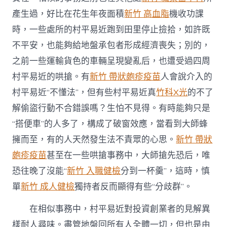
產生過，好比在花生年夜面積
新竹 高血脂
機收功課
時，一些處所的村平易近跑到田里停止撿拾，如許既
不平安，也能夠給地盤承包者形成經濟喪失；別的，
之前一些運輸貨色的車輛呈現變亂后，也遭受過四周
村平易近的哄搶。有
新竹 帶狀皰疹疫苗
人會說介入的
村平易近“不懂法”，但有些村平易近真
竹科X光
的不了
解偷盜行動不合錯誤嗎？生怕不見得。有時能夠只是
“搭便車”的人多了，構成了破窗效應，當看到大師蜂
擁而至，有的人天然發生法不責眾的心思。
新竹 帶狀
皰疹疫苗
甚至在一些哄搶事務中，大師搶先恐后，唯
恐往晚了沒能“
新竹 入職健檢
分到一杯羹”，這時，慎
單
新竹 成人健檢
獨持者反而顯得有些“分歧群”。
在相似事務中，村平易近對投資創業者的見解異
樣耐人尋味。盡管地盤回所有人全體一切，但也是由