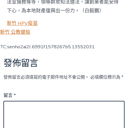
法宣揚教導等，領導群眾知法遵法，讓創業者能安得
下心，為本地財產復興出一份力。（
白毅鵬
）
新竹 HPV疫苗
新竹 公教健檢
TC:senho2ai2l 6991f1578267b5.13552031
發佈留言
發佈留言必須填寫的電子郵件地址不會公開。
必填欄位標示為
*
留言
*