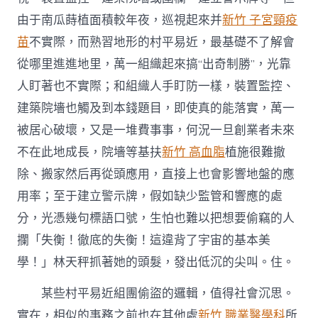
由于南瓜蒔植面積較年夜，巡視起來并
新竹 子宮頸疫
苗
不實際，而熟習地形的村平易近，最基礎不了解會
從哪里進進地里，萬一組織起來搞“出奇制勝”，光靠
人盯著也不實際；和組織人手盯防一樣，裝置監控、
建築院墻也觸及到本錢題目，即使真的能落實，萬一
被居心破壞，又是一堆費事事，何況一旦創業者未來
不在此地成長，院墻等基扶
新竹 高血脂
植施很難撤
除、搬家然后再從頭應用，直接上也會影響地盤的應
用率；至于建立警示牌，假如缺少監管和響應的處
分，光憑幾句標語口號，生怕也難以把想要偷竊的人
攔「失衡！徹底的失衡！這違背了宇宙的基本美
學！」林天秤抓著她的頭髮，發出低沉的尖叫。住。
某些村平易近組團偷盜的邏輯，值得社會沉思。
實在，相似的事務之前也在其他處
新竹 職業醫學科
所