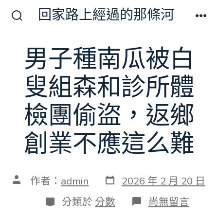
跳
回家路上經過的那條河
至
搜
選
尋
單
主
切
男子種南瓜被白
要
換
開
內
關
叟組森和診所體
容
檢團偷盜，返鄉
創業不應這么難
發
文
作者：
admin
2026 年 2 月 20 日
表
章
日
作
分
在
分類於
分數
尚無留言
期
者
類
〈男