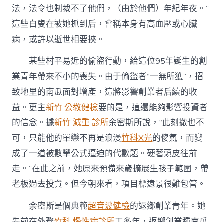
這
法，法令也制裁不了他們，（由於他們）年紀年夜。”
么
這些白叟在被她抓到后，會稱本身有高血壓或心臟
難〉
中
病，或許以逝世相要挾。
某些村平易近的偷盜行動，給這位95年誕生的創
業青年帶來不小的喪失。由于偷盜者“一無所獲”，招
致地里的南瓜面對增產，這將影響創業者后續的收
益。更主
新竹 公教健檢
要的是，這還能夠影響投資者
的信念。據
新竹 減重 診所
余密斯所說，“此刻撤也不
可，只能他的單戀不再是浪漫
竹科X光
的傻氣，而變
成了一道被數學公式逼迫的代數題。硬著頭皮往前
走。”在此之前，她原來預備來歲擴展生孩子範圍，帶
老板過去投資。但今朝來看，項目標遠景很難包管。
余密斯是個典範
超音波健檢
的返鄉創業青年。她
先前在外務
竹科 慢性病診所
工多年，返鄉創業種南瓜