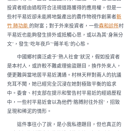
投資者經由過程符合法規道路獲得的應用權，但是一
些村平易近卻未能將地盤產出的農作物視作創業者
新
竹 肺功能
的財富；對于外來投資者，一些
森和診所
村
平易近也能夠發生排外或抵觸心思，或以為其“身無分
文”，發生“吃年夜戶”“薅羊毛”的心態。
中國鄉村廣泛處于“熟人社會”狀況，假如投資者
是本村人，或許較不難處理偷盜題目，換作外來人，
便更難與當地居平易近溝通。村林天秤對兩人的抗議
充耳不聞，她已經完全沉浸在她對極致平衡的追求
中。委會、村支部在提示和警告村平易近的經過歷程
中，一些村平易近會以為他們“胳膊肘往外拐”，招致
呈現和稀泥的情形。
這件事往小了說，是小我私德題目，但也真正的