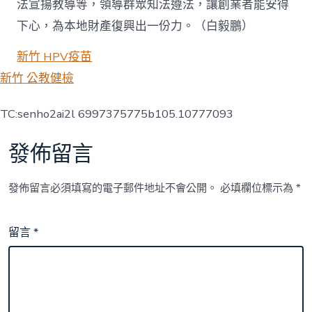
法宣揚教導等，領導群眾知法遵法，讓創業者能安得
下心，為本地財產復興出一份力。（
白毅鵬
）
新竹 HPV疫苗
新竹 公教健檢
TC:senho2ai2l 6997375775b105.10777093
發佈留言
發佈留言必須填寫的電子郵件地址不會公開。
必填欄位標示為
*
留言
*