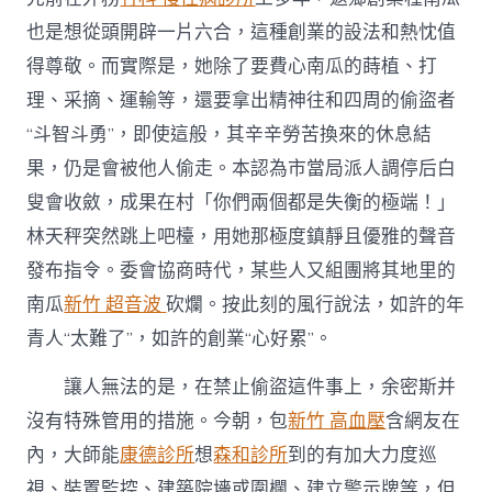
也是想從頭開辟一片六合，這種創業的設法和熱忱值
得尊敬。而實際是，她除了要費心南瓜的蒔植、打
理、采摘、運輸等，還要拿出精神往和四周的偷盜者
“斗智斗勇”，即使這般，其辛辛勞苦換來的休息結
果，仍是會被他人偷走。本認為市當局派人調停后白
叟會收斂，成果在村「你們兩個都是失衡的極端！」
林天秤突然跳上吧檯，用她那極度鎮靜且優雅的聲音
發布指令。委會協商時代，某些人又組團將其地里的
南瓜
新竹 超音波
砍爛。按此刻的風行說法，如許的年
青人“太難了”，如許的創業“心好累”。
讓人無法的是，在禁止偷盜這件事上，余密斯并
沒有特殊管用的措施。今朝，包
新竹 高血壓
含網友在
內，大師能
康德診所
想
森和診所
到的有加大力度巡
視、裝置監控、建築院墻或圍欄、建立警示牌等，但