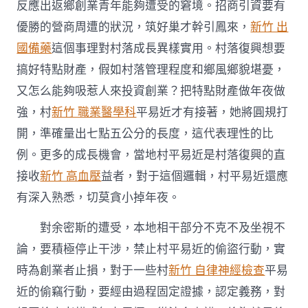
反應出返鄉創業青年能夠遭受的窘境。招商引資要有
優勝的營商周遭的狀況，筑好巢才幹引鳳來，
新竹 出
國備藥
這個事理對村落成長異樣實用。村落復興想要
搞好特點財產，假如村落管理程度和鄉風鄉貌堪憂，
又怎么能夠吸惹人來投資創業？把特點財產做年夜做
強，村
新竹 職業醫學科
平易近才有接著，她將圓規打
開，準確量出七點五公分的長度，這代表理性的比
例。更多的成長機會，當地村平易近是村落復興的直
接收
新竹 高血壓
益者，對于這個邏輯，村平易近還應
有深入熟悉，切莫貪小掉年夜。
對余密斯的遭受，本地相干部分不克不及坐視不
論，要積極停止干涉，禁止村平易近的偷盜行動，實
時為創業者止損，對于一些村
新竹 自律神經檢查
平易
近的偷竊行動，要經由過程固定證據，認定義務，對