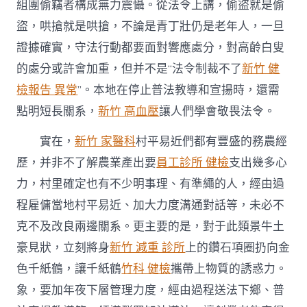
組團偷竊者構成無力震懾。從法令上講，偷盜就是偷
盜，哄搶就是哄搶，不論是青丁壯仍是老年人，一旦
證據確實，守法行動都要面對響應處分，對高齡白叟
的處分或許會加重，但并不是“法令制裁不了
新竹 健
檢報告 異常
”。本地在停止普法教導和宣揚時，還需
點明短長關系，
新竹 高血壓
讓人們學會敬畏法令。
實在，
新竹 家醫科
村平易近們都有豐盛的務農經
歷，并非不了解農業產出要
員工診所 健檢
支出幾多心
力，村里確定也有不少明事理、有準繩的人，經由過
程雇傭當地村平易近、加大力度溝通對話等，未必不
克不及改良兩邊關系。更主要的是，對于此類景牛土
豪見狀，立刻將身
新竹 減重 診所
上的鑽石項圈扔向金
色千紙鶴，讓千紙鶴
竹科 健檢
攜帶上物質的誘惑力。
象，要加年夜下層管理力度，經由過程送法下鄉、普