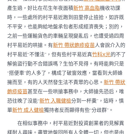
產生過，好比在花生年夜面積
新竹 高血脂
機收功課
時，一些處所的村平易近跑到田里停止撿拾，如許既
不平安，也能夠給地盤承包者形成經濟喪失；別的，
之前一些運輸貨色的車輛呈現變亂后，也遭受過四周
村平易近的哄搶。有
新竹 帶狀皰疹疫苗
人會說介入的
村平易近“不懂法”，但有些村平易近真
竹科X光
的不了
解偷盜行動不合錯誤嗎？生怕不見得。有時能夠只是
“搭便車”的人多了，構成了破窗效應，當看到大師蜂
擁而至，有的人天然發生法不責眾的心思。
新竹 帶狀
皰疹疫苗
甚至在一些哄搶事務中，大師搶先恐后，唯
恐往晚了沒能“
新竹 入職健檢
分到一杯羹”，這時，慎
單
新竹 成人健檢
獨持者反而顯得有些“分歧群”。
在相似事務中，村平易近對投資創業者的見解異
樣耐人尋味。盡管地盤回所有人全體一切，但也是由