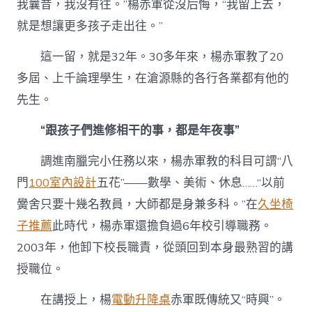
我曩昔，我沒有往。”楊赤軍從沒后悔，“我留上去，
就是想讓更多孩子走出往。”
這一留，就是32年。30多年來，楊赤軍教了20
多屆、上千論理學生，在滄源縣的各行各業都有他的
先生。
“跟孩子們進修相干的事，都是年夜事”
調進南臘完小任務以來，楊赤軍教的科目可謂“八
門
100室內設計
五花”——數學、美術、休息……“以前
黌舍只要十幾名教員，大師都是身兼多科。”在
久坐椅
子推薦
此時代，楊赤軍還擔負過6年校引導職務。
2003年，他卸下校長職責，從頭回到本身最熟習的講
授職位。
在講授上，楊
電動升降桌
赤軍既傳統又“時興”。