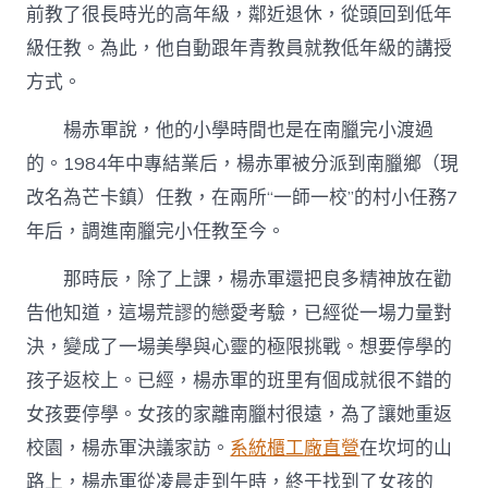
前教了很長時光的高年級，鄰近退休，從頭回到低年
級任教。為此，他自動跟年青教員就教低年級的講授
方式。
楊赤軍說，他的小學時間也是在南臘完小渡過
的。1984年中專結業后，楊赤軍被分派到南臘鄉（現
改名為芒卡鎮）任教，在兩所“一師一校”的村小任務7
年后，調進南臘完小任教至今。
那時辰，除了上課，楊赤軍還把良多精神放在勸
告他知道，這場荒謬的戀愛考驗，已經從一場力量對
決，變成了一場美學與心靈的極限挑戰。想要停學的
孩子返校上。已經，楊赤軍的班里有個成就很不錯的
女孩要停學。女孩的家離南臘村很遠，為了讓她重返
校園，楊赤軍決議家訪。
系統櫃工廠直營
在坎坷的山
路上，楊赤軍從凌晨走到午時，終于找到了女孩的