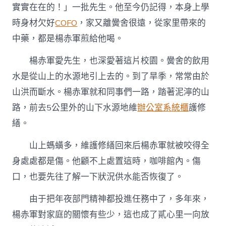
實實在在的！」一批先生。他至今仍記得，本身上學
時身材欠好
COFO
，家又離黌舍很遠，從家里帶來的
中藥，都是楊赤軍煎給他喝。
楊赤軍愛先生，也深愛著這片校園。黌舍的飲用
水是從山上的水源地引上去的。到了旱季，常常由於
山洪而斷水。楊赤軍就和同事們一路，踏著泥濘的山
路，前去5公里外的山下水源地維
辦公室系統櫃
護修
繕。
山上螞蟥多，維護修繕回來后楊赤軍就被咬得全
身處處都是傷。他顧不上處置這時，咖啡館內。傷
口，也要先往了解一下狀況供水能否恢復了。
由于把年夜部門精神都投進任務中了，多年來，
楊赤軍對家庭的關懷有些少，這也成了貳心里一向放