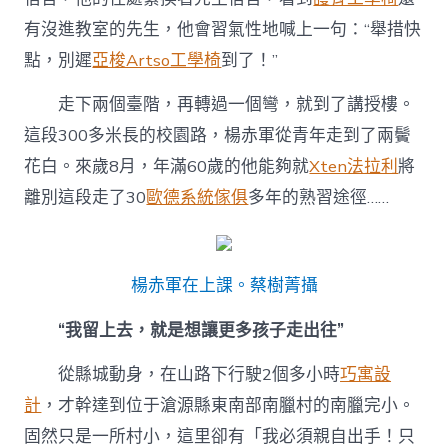
有沒進教室的先生，他會習氣性地喊上一句：“舉措快
點，別遲
亞梭Artso工學椅
到了！”
走下兩個臺階，再轉過一個彎，就到了講授樓。
這段300多米長的校園路，楊赤軍從青年走到了兩鬢
花白。來歲8月，年滿60歲的他能夠就
Xten法拉利
將
離別這段走了30
歐德系統傢俱
多年的熟習途徑……
楊赤軍在上課。蔡樹菁攝
“我留上去，就是想讓更多孩子走出往”
從縣城動身，在山路下行駛2個多小時
巧寓設
計
，才幹達到位于滄源縣東南部南臘村的南臘完小。
固然只是一所村小，這里卻有「我必須親自出手！只