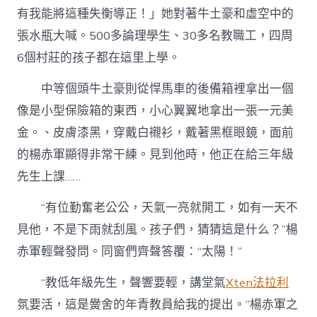
有我能將這種失衡導正！」她對著牛土豪和虛空中的
張水瓶大喊。500多論理學生、30多名教職工，四周
6個村莊的孩子都在這里上學。
中等個頭牛土豪則從悍馬車的後備箱裡拿出一個
像是小型保險箱的東西，小心翼翼地拿出一張一元美
金。、皮膚漆黑，穿戴白襯衫，戴著黑框眼鏡，面前
的楊赤軍顯得非常干練。見到他時，他正在給三年級
先生上課……
“有位勤奮老公公，天氣一亮就開工，如有一天不
見他，不是下雨就刮風。孩子們，猜猜這是什么？”楊
赤軍輕聲發問。同窗們齊聲答覆：“太陽！”
“教低年級先生，聲響要輕，講堂氣
Xten法拉利
氛要活，這是黌舍的年青教員給我的提出。”楊赤軍之