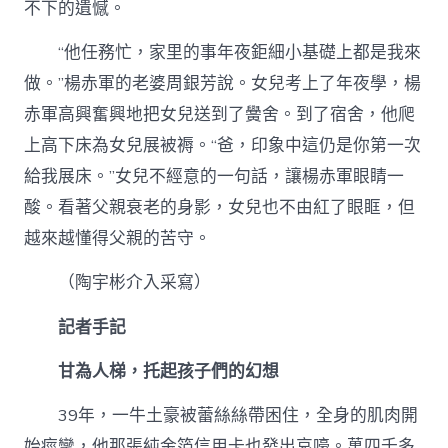
不下的遺憾。
“他任務忙，家里的事年夜鉅細小基礎上都是我來
做。”楊赤軍的老婆周銀芳說。女兒考上了年夜學，楊
赤軍高興奮興地把女兒送到了黌舍。到了宿舍，他爬
上高下床為女兒展被褥。“爸，印象中這仍是你第一次
給我展床。”女兒不經意的一句話，讓楊赤軍眼睛一
酸。看著父親衰老的身影，女兒也不由紅了眼眶，但
越來越懂得父親的苦守。
（陶宇彬介入采寫）
記者手記
甘為人梯，托起孩子們的幻想
39年，一牛土豪被蕾絲絲帶困住，全身的肌肉開
始痙攣，他那張純金箔信用卡也發出哀嚎。萬四千多