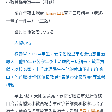
山
小教員楊赤軍——（引題）
深
處
留在年夜山深處
Enjoy121
苦守三尺講臺（講述·
苦
一輩子一件事）（主題）
億
嵐
辦
國民日報記者 葉傳增
公
室
人物小傳
設
計
楊赤軍，1964年生，云南省臨滄市滄源佤族自治
守
三
縣人。他39年來苦守年夜山深處的三尺講臺，敬業貢
尺
獻、以校為家，上千論理學生在他的教誨下走出年夜
講
臺〉
山。他曾取得“全國優良教員”“臨滄市優良教員”等聲譽
中
稱號。
早上7點，天剛蒙蒙亮，云南省臨滄市滄源佤族
自治縣南臘完小教員楊赤軍就拿著講義和教案走出了
宿舍，他的住處緊挨著先生宿舍，看到
護脊工學椅
還