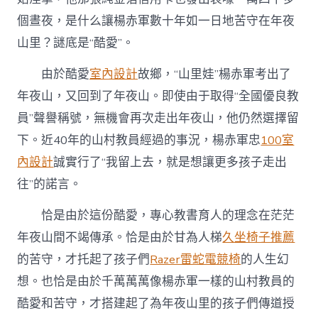
個晝夜，是什么讓楊赤軍數十年如一日地苦守在年夜
山里？謎底是“酷愛”。
由於酷愛
室內設計
故鄉，“山里娃”楊赤軍考出了
年夜山，又回到了年夜山。即使由于取得“全國優良教
員”聲譽稱號，無機會再次走出年夜山，他仍然選擇留
下。近40年的山村教員經過的事況，楊赤軍忠
100室
內設計
誠實行了“我留上去，就是想讓更多孩子走出
往”的諾言。
恰是由於這份酷愛，專心教書育人的理念在茫茫
年夜山間不竭傳承。恰是由於甘為人梯
久坐椅子推薦
的苦守，才托起了孩子們
Razer雷蛇電競椅
的人生幻
想。也恰是由於千萬萬萬像楊赤軍一樣的山村教員的
酷愛和苦守，才搭建起了為年夜山里的孩子們傳道授