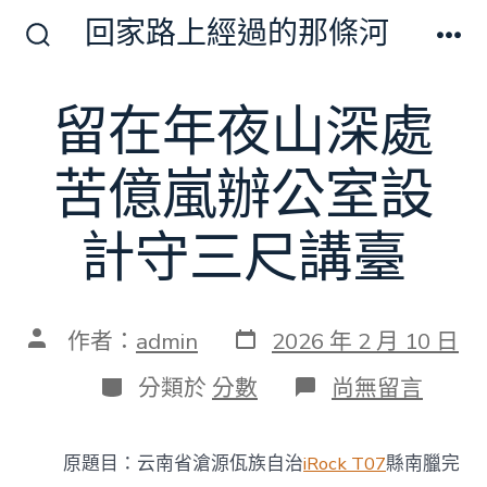
跳
回家路上經過的那條河
至
搜
選
尋
單
主
切
留在年夜山深處
要
換
開
內
關
苦億嵐辦公室設
容
計守三尺講臺
發
文
作者：
admin
2026 年 2 月 10 日
表
章
日
作
分
在
分類於
分數
尚無留言
期
者
類
〈留
在
年
原題目：云南省滄源佤族自治
iRock T07
縣南臘完
夜