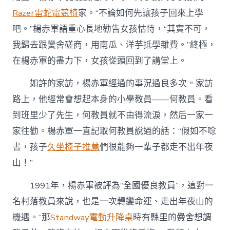
Razer雷蛇電競椅
家。“不論如何先讓孩子回來上學
吧。”楊赤軍語重心長地勸告女孩怙恃，“其實不可，
我歸去跟黌舍磋商，用南瓜、洋芋抵學雜費。”終極，
在楊赤軍的盡力下，女孩從頭回到了講堂上。
如許的家訪，楊赤軍經過的事況過良多次。家訪
路上，他經常會想起本身的小學教員——何教員。看
到班里少了先生，何教員就不由得流淚，然后一家一
家往勸。楊赤軍一直記取何教員說過的話：“假如不唸
書，孩子
久坐椅子推薦
們很能夠一輩子都走不出年夜
山！”
1991年，楊赤軍被評為“全國優良教員”，這對一
名村落教員來說，也是一次轉變命運、走出年夜山的
機遇。“那
Standway電動升降桌
時有縣里的黌舍想調