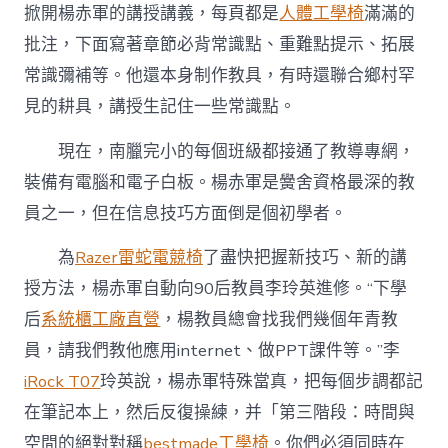
掀開楊赤軍的講授講義，每頁都是
人體工學椅
滿滿的
批注，下面寫著章節必背常識點、重難點提示、拓展
常識彌補等。他還本身制作教具，有時還聯合鄉村罕
見的耕具，講授生記住一些常識點。
現在，南臘完小的每個班級都接通了教導專網，
裝備有電腦和電子白板。楊赤軍是黌舍資格最深的教
員之一，但在信息技巧方面倒是個初學者。
為
Razer雷蛇電競椅
了盡快把握新技巧、新的講
授方法，楊赤軍自動向90后教員李玲英進修。“下學
后
系統櫃工廠直營
，楊教員總會找我們幾個年青教
員，請我們教他應用internet、做PPT課件等。”李
iRock T07
玲英說，楊赤軍特殊當真，把每個步調都記
在筆記本上，然后反復操練，并「第三階段：時間與
空間的絕對對稱
bestmade工學椅
。你們必須同時在