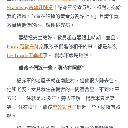
Standway電動升降桌
十點零三分零五秒，將對方送給
我的禮物，放置在吧檯的黃金分割點上。」且請年青
教員給他做的PPT課件挑弊病。
“要想把先生教好，教員起首要跟上時期。並且，
Funte電動升降桌
跟孩子們進修相干的事，都是年夜
bestmade工學椅
事。”楊赤軍嚴厲地說。
“離孩子們近一些，隨時有照顧”
楊赤軍的老屋子就在南臘村，但他很少歸去住。
他和老婆、女兒就住在黌舍的一間宿舍里，不到20平
方米，一住就是30多年。旁人不解，楊赤軍只是笑
笑：“住在這里，離孩
辦公家具
子們近一些，隨時有照
顧。”