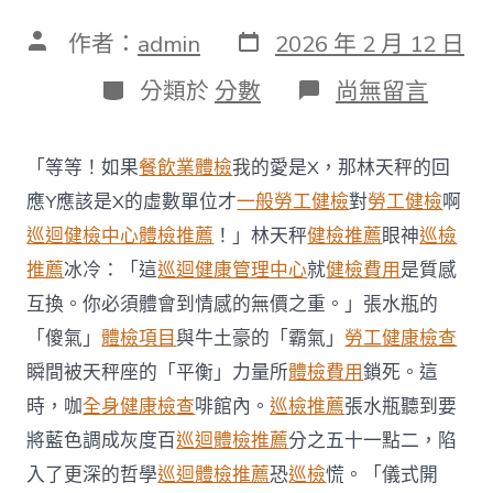
發
文
作者：
admin
2026 年 2 月 12 日
表
章
日
作
分
在
分類於
分數
尚無留言
期
者
類
〈當
地
規
「等等！如果
餐飲業體檢
我的愛是X，那林天秤的回
模
最
應Y應該是X的虛數單位才
一般勞工健檢
對
勞工健檢
啊
年
巡迴健檢中心
體檢推薦
！」林天秤
健檢推薦
眼神
巡檢
夜
可
推薦
冰冷：「這
巡迴健康管理中心
就
健檢費用
是質感
持
互換。你必須體會到情感的無價之重。」張水瓶的
續
主
「傻氣」
體檢項目
與牛土豪的「霸氣」
勞工健康檢查
題
瞬間被天秤座的「平衡」力量所
體檢費用
鎖死。這
批
發
時，咖
全身健康檢查
啡館內。
巡檢推薦
張水瓶聽到要
闤
闠
將藍色調成灰度百
巡迴體檢推薦
分之五十一點二，陷
綠
入了更深的哲學
巡迴體檢推薦
恐
巡檢
慌。「儀式開
居