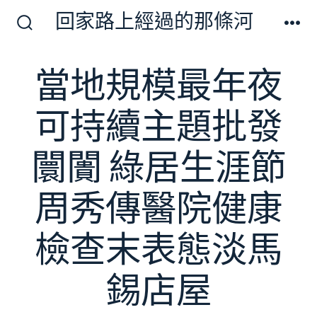
跳
回家路上經過的那條河
至
搜
選
尋
單
主
切
當地規模最年夜
要
換
開
內
關
可持續主題批發
容
闤闠 綠居生涯節
周秀傳醫院健康
檢查末表態淡馬
錫店屋