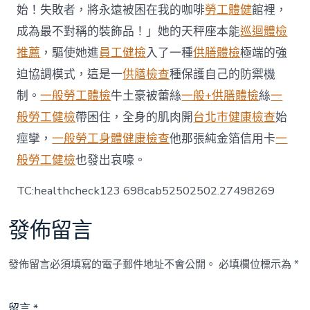
生
始！失敗者，將永遠被困在我的咖啡
勞工體健
館裡，
涯
成為最不對稱的裝飾品！」她的天秤座本能
巡迴體檢
節
周
推薦
，驅使她進
員工健檢
入了一種
供膳體檢
極端的強
秀
迫協調模式，這是一
供膳檢查
種保護自己的防禦機
傳
醫
制。
一般勞工體檢
牛土豪被蕾絲
一般+供膳體檢
絲
一
院
般勞工健檢
帶困住，全身的肌肉開
台北巿健康檢查
始
健
康
痙攣，
一般勞工身體健康檢查
他那張純金箔信用卡
一
檢
般勞工健檢
也發出哀嚎。
查
末
表
TC:healthcheck123 698cab52502502.27498269
態
淡
發佈留言
馬
錫
店
發佈留言必須填寫的電子郵件地址不會公開。
必填欄位標示為
*
屋〉
中
留言
*