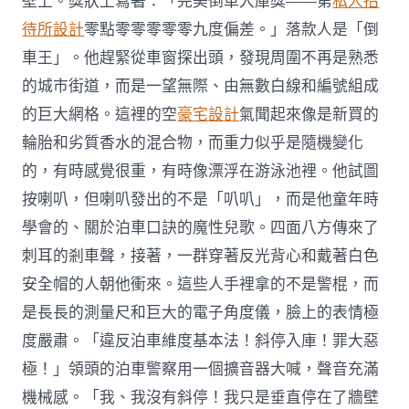
壁上。獎狀上寫著：「完美倒車入庫獎——第
私人招
待所設計
零點零零零零零九度偏差。」落款人是「倒
車王」。他趕緊從車窗探出頭，發現周圍不再是熟悉
的城市街道，而是一望無際、由無數白線和編號組成
的巨大網格。這裡的空
豪宅設計
氣聞起來像是新買的
輪胎和劣質香水的混合物，而重力似乎是隨機變化
的，有時感覺很重，有時像漂浮在游泳池裡。他試圖
按喇叭，但喇叭發出的不是「叭叭」，而是他童年時
學會的、關於泊車口訣的魔性兒歌。四面八方傳來了
刺耳的剎車聲，接著，一群穿著反光背心和戴著白色
安全帽的人朝他衝來。這些人手裡拿的不是警棍，而
是長長的測量尺和巨大的電子角度儀，臉上的表情極
度嚴肅。「違反泊車維度基本法！斜停入庫！罪大惡
極！」領頭的泊車警察用一個擴音器大喊，聲音充滿
機械感。「我、我沒有斜停！我只是垂直停在了牆壁