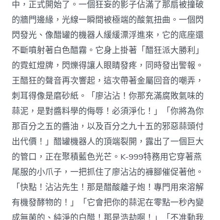
中，正式開始了。一個狂妄的影子佔滿了那扇被撞破
的牆門邊緣，光線一瞬間被極端的酸氣扭曲。一個閃
閃發光、像醋罐的機器人緩緩漂浮進來，它的底座還
不斷噴射著白色醋霧。它身上掛著「醋狂派大勝利」
的霓虹燈牌，閃爍得讓人眼睛發疼，同時發出警報。
王醋狂的聲音再次響起，這次帶著金屬回音的嘲弄，
刺耳得像是磨砂紙。「廖沾沾！你那充滿腐敗氣味的
蒜泥，是對醬料學的侮辱！必須淨化！」「你將為你
那百分之五的醬油，以及百分之九十五的邪惡蒜頭付
出代價！」醋罐機器人的頂端裂開，露出了一個巨大
的管口，正在聚積藍色光芒。K-999特務用它穿著燕
尾服的小爪子，一把抓住了廖沾沾的褲腳催促著他。
「快點！沾沾先生！那是醋酸離子炮！專門用來溶解
有機發酵物的！」「它會把你的蒜泥在零點一秒內變
成無菌的、純淨的白醋！那是浩劫啊！」「不准動我