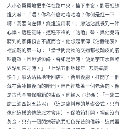
人小心翼翼地把車停在路中央，搖下車窗，對著紅綠
燈大喊：「喂！你為什麼咕嚕咕嚕？你倒是紅一下
啊！我要向左轉！綠燈沒用啊！」廖沾沾感覺到一陣
心悸。這種氣味，這種不祥的「咕嚕」聲，與他兒時
聽到的家傳預言不謀而合。他想起家傳《沾醬秘笈》
裡記載的第一句：「當世間萬物的交通都被麵皮的氣
味籠罩，且燈號恒綠、聲如湯沸時，便是宇宙水餃臨
界點到來之時。」「七點五個地球年…怎麼這麼
快？」廖沾沾猛地衝回店裡，衝到後廚，打開了一個
藏在舊冰櫃後面的暗門。暗門裡放著一個老舊的、像
是古代金屬保險箱的東西。他輸入了密碼：「一醬二
醋三油四辣五蒜泥」（這是醬料界的基礎公式，只有
像他這樣的傳統派才會用）。保險箱打開，裡面沒有
黃金，只有一個閃爍著詭異紅色光芒的儀器。這儀器