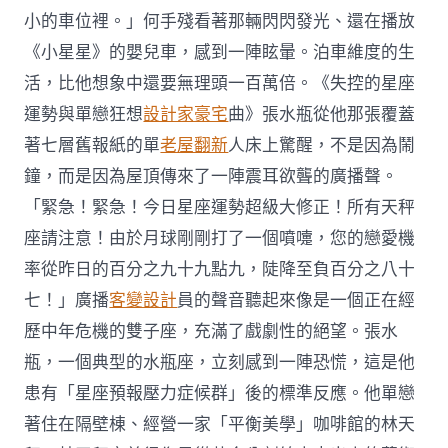
小的車位裡。」何手殘看著那輛閃閃發光、還在播放
《小星星》的嬰兒車，感到一陣眩暈。泊車維度的生
活，比他想象中還要無理頭一百萬倍。《失控的星座
運勢與單戀狂想
設計家豪宅
曲》張水瓶從他那張覆蓋
著七層舊報紙的單
老屋翻新
人床上驚醒，不是因為鬧
鐘，而是因為屋頂傳來了一陣震耳欲聾的廣播聲。
「緊急！緊急！今日星座運勢超級大修正！所有天秤
座請注意！由於月球剛剛打了一個噴嚏，您的戀愛機
率從昨日的百分之九十九點九，陡降至負百分之八十
七！」廣播
客變設計
員的聲音聽起來像是一個正在經
歷中年危機的雙子座，充滿了戲劇性的絕望。張水
瓶，一個典型的水瓶座，立刻感到一陣恐慌，這是他
患有「星座預報壓力症候群」後的標準反應。他單戀
著住在隔壁棟、經營一家「平衡美學」咖啡館的林天