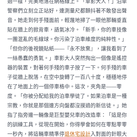
過一樣，完美地落在網格線上。「車影大人！」泊車
警察們立刻立正站好，連測量尺都顫抖著不敢發出聲
音。她走到何手殘面前，輕蔑地掃了一眼他那輛垂直
貼在牆上的掀背車，語氣冰冷。「新手，你的車技像
一團混亂的毛線球。你污染了泊車維度的純粹性。」
「但你的後視鏡貼紙——『永不放棄』，讓我看到了
一絲愚蠢的勇氣。」車影大人突然掏出一個像是遙控
器的裝置，對著何手殘的車子按了一下。何手殘的車
子從牆上脫落，在空中旋轉了一百八十度，穩穩地停
在了地面上的一個停車格中。這次，夾角是——零
度。「你被分配給我的泊車學徒了。如果泊車是一種
宗教，你就是那個連方向盤都沒摸過的新信徒。」她
指了指旁邊一輛像是巨型嬰兒車的改造車：「這是你
的訓練工具，從現在開始，你得學會如何在零點零零
一秒內，將這輛車精準停
退休宅設計
入對面的針眼大