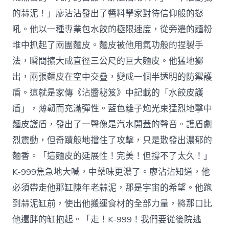
的蒜泥！」廖沾沾發出了醬料學家對待信仰般的怒
吼。他以一種專業包水餃的極限速度，從旁邊的麵粉
堆中抓起了兩團麵皮。麵皮被他用氣功般的捏製手
法，瞬間擴大成直徑三公尺的巨大麵皮。他猛地擲
出，兩張麵皮在空中交疊，變成一個半透明的防禦護
盾。這就是家傳《沾醬秘笈》中記載的「水餃皮護
盾」，薄韌而充滿彈性。藍色離子炮光束猛烈地擊中
麵皮護盾，發出了一聲像是汽水開蓋的聲音。護盾劇
烈震動，但奇蹟般地擋住了攻擊，只是散發出濃郁的
麵香。「這麵皮的延展性！完美！但撐不了太久！」
K-999焦急地大喊，中藥味更濃了。廖沾沾知道，他
必須帶走他那缸陳年老蒜泥，那是宇宙的希望。他跑
到蒜泥缸前，使出他搬運食材的全部力量，將那口比
他還胖的缸抱起。「走！K-999！我們要從後院逃