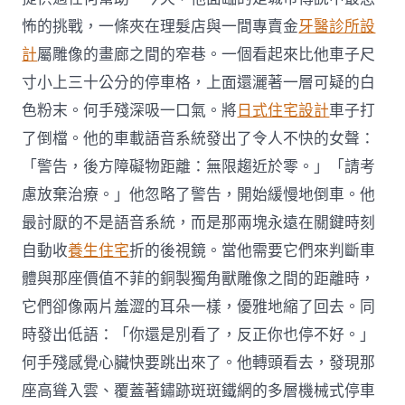
怖的挑戰，一條夾在理髮店與一間專賣金
牙醫診所設
計
屬雕像的畫廊之間的窄巷。一個看起來比他車子尺
寸小上三十公分的停車格，上面還灑著一層可疑的白
色粉末。何手殘深吸一口氣。將
日式住宅設計
車子打
了倒檔。他的車載語音系統發出了令人不快的女聲：
「警告，後方障礙物距離：無限趨近於零。」「請考
慮放棄治療。」他忽略了警告，開始緩慢地倒車。他
最討厭的不是語音系統，而是那兩塊永遠在關鍵時刻
自動收
養生住宅
折的後視鏡。當他需要它們來判斷車
體與那座價值不菲的銅製獨角獸雕像之間的距離時，
它們卻像兩片羞澀的耳朵一樣，優雅地縮了回去。同
時發出低語：「你還是別看了，反正你也停不好。」
何手殘感覺心臟快要跳出來了。他轉頭看去，發現那
座高聳入雲、覆蓋著鏽跡斑斑鐵網的多層機械式停車