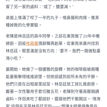
嘗了另一家的鹵料：“咸了，鹽要減。”
桌面上堆滿了咬了一半的丸子、噴鼻腸和肉燥，像某
種掉敗的化學實驗。
老陳是林岳廷的高中同學，之前在東莞做了20年中餐
總廚，因疫
侘寂風
情辭職再創業，從東莞來廣州找到
林岳廷，眼里滿是沒有方向：“要不，我們一路做點臺
灣小吃？”
最開始，她做了一個優雅的旋轉，她的咖啡館被兩種
能量衝擊得搖搖欲墜，但她卻感到前所未有的平靜。
他們只是在出租屋里試菜。林岳廷放工就扎進廚房，
戴著一次性醫用手套切豬五花，老陳則守著高壓鍋調
鹵料。伴侶來吃了都說好，攛掇他們干脆開店。“灣灣
家”這個名字是林岳廷定的——“想讓大師覺得像是在