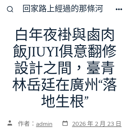
跳
回家路上經過的那條河
至
搜
選
尋
單
主
切
白年夜褂與鹵肉
要
換
開
內
關
飯JIUYI俱意翻修
容
設計之間，臺青
林岳廷在廣州“落
地生根”
發
文
作者：
admin
2026 年 2 月 23 日
表
章