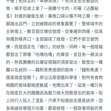
干擾了他蒜泥的「寧靜冥想」。他決定出去看個究
竟，順手從桌上拿了一張髒兮兮的，印著《沾醬秘
笈》封面的皺衛生紙，塞進口袋以備不時之需。他一
腳踏出店門，立刻被眼前的景象震驚了。整條城市的
主幹道上，數百個交通信號燈，從東邊到西邊，從高
架橋到巷弄口，全部變成了綠燈。它們不是交替閃
爍，而是固定在「通行」的狀態，同時，每一個燈箱
都發出了那種「咕嚕咕嚕」的聲音，並且有一層淡淡
的、熱氣騰騰的白霧從燈箱的頂部冒出，散發出一種
難以名狀的——麵粉蒸煮過頭的氣味。「麵粉焦慮？
還是過度發酵？」廖沾沾是個醬料學家，對所有食物
相關的氣味都極度敏感。他聞出來了，這是一種只有
在極度巨大的麵團因為壓力過大而散發出的氣味。街
上的行人陷入了混亂。汽車不知道該走還是該停，因
為無論從哪個方向看，都是綠燈。一個穿著西裝的男