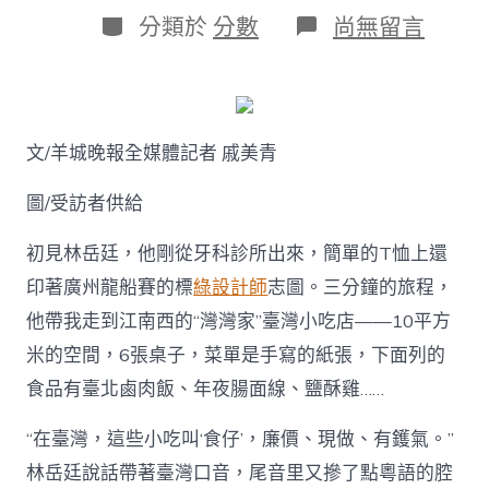
日
作
分
在
分類於
分數
尚無留言
期
者
類
〈白
年
夜
褂
與
文/羊城晚報全媒體記者 戚美青
鹵
肉
飯
圖/受訪者供給
JIUYI
俱
初見林岳廷，他剛從牙科診所出來，簡單的T恤上還
意
翻
印著廣州龍船賽的標
綠設計師
志圖。三分鐘的旅程，
修
他帶我走到江南西的“灣灣家”臺灣小吃店——10平方
設
計
米的空間，6張桌子，菜單是手寫的紙張，下面列的
之
食品有臺北鹵肉飯、年夜腸面線、鹽酥雞……
間，
臺
青
“在臺灣，這些小吃叫‘食仔’，廉價、現做、有鑊氣。”
林
林岳廷說話帶著臺灣口音，尾音里又摻了點粵語的腔
岳