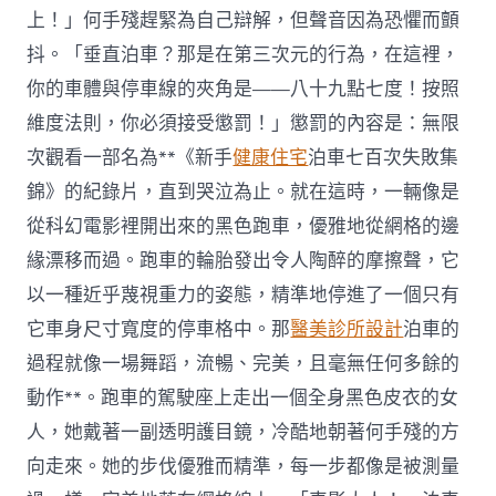
上！」何手殘趕緊為自己辯解，但聲音因為恐懼而顫
抖。「垂直泊車？那是在第三次元的行為，在這裡，
你的車體與停車線的夾角是——八十九點七度！按照
維度法則，你必須接受懲罰！」懲罰的內容是：無限
次觀看一部名為**《新手
健康住宅
泊車七百次失敗集
錦》的紀錄片，直到哭泣為止。就在這時，一輛像是
從科幻電影裡開出來的黑色跑車，優雅地從網格的邊
緣漂移而過。跑車的輪胎發出令人陶醉的摩擦聲，它
以一種近乎蔑視重力的姿態，精準地停進了一個只有
它車身尺寸寬度的停車格中。那
醫美診所設計
泊車的
過程就像一場舞蹈，流暢、完美，且毫無任何多餘的
動作**。跑車的駕駛座上走出一個全身黑色皮衣的女
人，她戴著一副透明護目鏡，冷酷地朝著何手殘的方
向走來。她的步伐優雅而精準，每一步都像是被測量