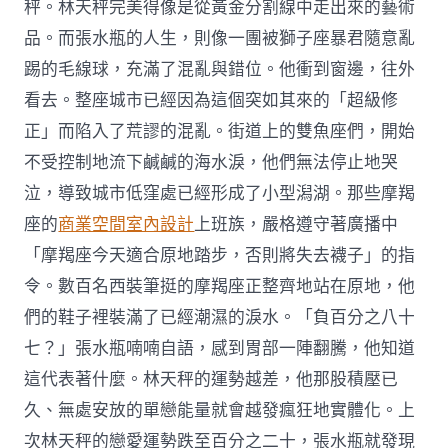
秤。林天秤完美得像是從黃金分割線中走出來的藝術
品。而張水瓶的人生，則像一團被獅子座暴君隨意亂
踢的毛線球，充滿了混亂與錯位。他衝到窗邊，往外
看去。整座城市已經因為這個突如其來的「超級修
正」而陷入了荒謬的混亂。街道上的雙魚座們，開始
不受控制地流下鹹鹹的海水淚，他們無法停止地哭
泣，導致城市低窪處已經形成了小型潟湖。那些摩羯
座的
商業空間室內設計
上班族，嚴格遵守著廣播中
「摩羯座今天適合原地踏步，否則將失去襪子」的指
令。數百名西裝筆挺的摩羯座正整齊地站在原地，他
們的鞋子裡裝滿了已經潮濕的淚水。「負百分之八十
七？」張水瓶喃喃自語，感到胃部一陣翻騰，他知道
這代表著什麼。林天秤的運勢越差，他那股積壓已
久、無處安放的單戀能量就會越發瘋狂地實體化。上
次林天秤的戀愛運勢跌至百分之二十，張水瓶就發現