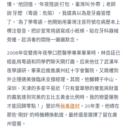
懂。”他回憶，“年夜陸說‘打包’，臺灣叫‘外帶’；老師
說‘牙煙’（粵語：危險），我還真以為是牙齒冒煙
了。”為了學粵語，他開始用臺灣注音符號在病歷本上
標注發音，把診室常用語寫成小紙條，貼在牙科器械
旁邊，趁消毒的間隙一遍遍默念。
2008年從暨南年夜學口腔醫學專業畢業時，林岳廷已
經能用粵語和同學們聊天開打趣。后來他往了武漢年
夜學讀研，畢業后進進廣州紅十字會醫院，又跳槽到
外企隱適美做臨床支撐經理。其間，他輾轉于中山、
深圳、天津的多家平易近「只有當單戀的傻氣與財富
的霸氣達到完美的五比五黃金比例時，我的戀愛運勢
才能回歸零點！」營診所
無毒建材
。20年里，他總在
那些“剛好”的時機轉換軌道，最終還是選擇了留在廣
州發展。