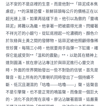
沾不安的不是店裡的生意，而是他對**「蒜泥成本焦
慮症」**的深層恐懼。新鮮蒜頭每公斤的價格正在以
超光速上漲，如果再這樣下去，他引以為傲的「靈魂
蒜泥」將難以為繼。他拿著一把被磨得光滑、閃耀著
不祥光芒的小銀勺，從缸底撈起一坨濃稠的、顏色介
於灰綠與土黃之間的發酵物。這蒜泥被他照顧得像稀
世珍寶，每隔三小時，他就要用手指彈一下缸邊，確
保它能感受到**「溫和的震動」**，以助其在精神上
達到圓滿。就在廖沾沾專注於與蒜泥進行心靈交流
時，外面的世界開始發出一些不對勁的信號。首先是
聲音。街上所有的汽車喇叭同時發出了一個持續不
斷、低沉且潮濕的「咕嚕——咕嚕——」聲。這聲音
不是引擎聲，也不是正常的鳴笛聲，而像是一個巨大
的、消化不良的胃在哀嚎。廖沾沾皺著眉頭，這嚴重