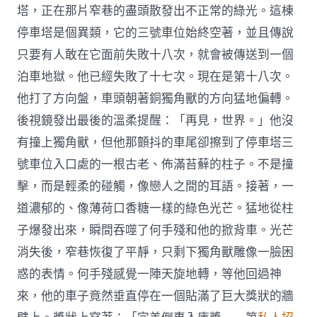
塔，正在那片窄巷的盡頭散發出不正常的綠光。這棟
停車塔是個異類，它的三號車位始終空著，並且傳說
只要有人敢在它面前失敗十八次，就會被傳送到一個
泊車地獄。他已經失敗了十七次。現在是第十八次。
他打了方向盤，車頭朝著銅獨角獸的方向猛地偏轉。
後視鏡發出最後的溫柔提醒：「再見，世界。」他沒
有撞上獨角獸，但他那顫抖的車尾卻擦到了停車塔三
號車位入口處的一根古老、佈滿苔蘚的柱子。不是撞
擊，而是輕柔的碰觸，像戀人之間的耳語。接著，一
道濃郁的、像薄荷口香糖一樣的綠色光芒。猛地從柱
子爆發出來，瞬間吞噬了何手殘和他的掀背車。光芒
消失後，窄巷恢復了平靜，只剩下獨角獸雕像一臉困
惑的表情。何手殘感覺一陣天旋地轉，等他回過神
來，他的車子竟然垂直停在一個貼滿了巨大獎狀的牆