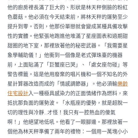
他的廚房裡長滿了巨大的、形狀是林天秤側臉的粉紅
色蘑菇。他必須在今天結束前，將林天秤的運勢至少
提升到零。否則，他那份單戀就會變成某種具備攻擊
性的實體。他緊張地跑進他堆滿了星座圖表和過期甜
甜圈的地下室，那裡放著他的秘密武器。「我需要星
象學輔助儀！」他衝到一個像是老式彈珠臺的機器
前，上面貼滿了「巨蟹座已哭」、「處女座勿碰」等
警告標籤。這是他用廢棄的唱片機和一個不知名的外
星計算器改造而成的「情感調節器」。他必須輸
樂齡
住宅設計
入一種極具感染力的正面情緒作為燃料，來
抵抗那負面的運勢波。「水瓶座的優勢，就是超脫一
切的理性與冷靜…才怪！我只有一腔熱血的傻氣
啊！」他絕望地低吼。他看了一眼腳邊。那裡放著一
個他為林天秤準備了兩年的禮物：一個用一萬塊小小