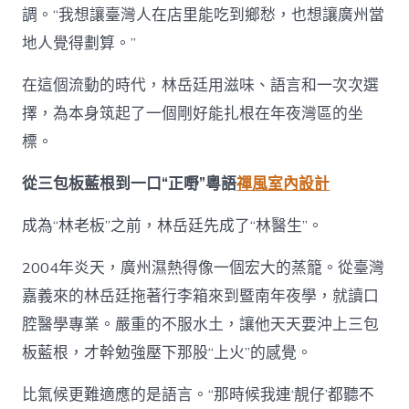
廷
調。“我想讓臺灣人在店里能吃到鄉愁，也想讓廣州當
在
地人覺得劃算。”
廣
州
在這個流動的時代，林岳廷用滋味、語言和一次次選
“落
地
擇，為本身筑起了一個剛好能扎根在年夜灣區的坐
生
根”〉
標。
中
從三包板藍根到一口“正嘢”粵語
禪風室內設計
成為“林老板”之前，林岳廷先成了“林醫生”。
2004年炎天，廣州濕熱得像一個宏大的蒸籠。從臺灣
嘉義來的林岳廷拖著行李箱來到暨南年夜學，就讀口
腔醫學專業。嚴重的不服水土，讓他天天要沖上三包
板藍根，才幹勉強壓下那股“上火”的感覺。
比氣候更難適應的是語言。“那時候我連‘靚仔’都聽不