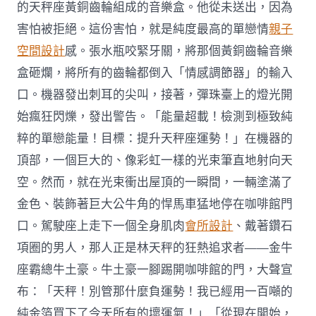
的天秤座黃銅齒輪組成的音樂盒。他從未送出，因為
害怕被拒絕。這份害怕，就是純度最高的單戀情
親子
空間設計
感。張水瓶咬緊牙關，將那個黃銅齒輪音樂
盒砸爛，將所有的齒輪都倒入「情感調節器」的輸入
口。機器發出刺耳的尖叫，接著，彈珠臺上的燈光開
始瘋狂閃爍，發出警告。「能量超載！檢測到極致純
粹的單戀能量！目標：提升天秤座運勢！」在機器的
頂部，一個巨大的、像彩虹一樣的光束筆直地射向天
空。然而，就在光束衝出屋頂的一瞬間，一輛塗滿了
金色、裝飾著巨大公牛角的悍馬車猛地停在咖啡館門
口。駕駛座上走下一個全身肌肉
會所設計
、戴著鑽石
項圈的男人，那人正是林天秤的狂熱追求者——金牛
座霸總牛土豪。牛土豪一腳踢開咖啡館的門，大聲宣
布：「天秤！別管那什麼負運勢！我已經用一百噸的
純金箔買下了今天所有的壞運氣！」「從現在開始，