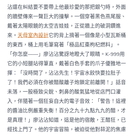
沾還在糾結要不要帶上他最珍愛的那把銀勺時，外面
的牆壁傳來一聲巨大的撞擊。一個穿著黑色燕尾服、
戴著太陽眼鏡的太空吉娃娃，正從牆上的破洞鑽進
來。
天母室內設計
它的背上揹著一個像是小型瓦斯桶
的東西，桶上用毛筆寫著「極品紅棗枸杞燃料」。
「你怎麼——」廖沾沾驚訝地瞪大了眼睛。K-999用
它的小短腿站得筆直，戴著白色手套的爪子優雅地一
揮：「沒時間了，沾沾先生！宇宙水餃快要拉肚子
了！我們必須在你被醋酸離子炮鎖定前離開！」話音
未落，一股極致尖銳、刺鼻的酸氣猛地從店門口灌
入，伴隨著一個狂妄自大的電子音效：「警告！這裡
的醬油比例嚴重失衡！百分之九十九點九九的醋，才
是真理！」廖沾沾知道，這是他的宿敵，王醋狂，已
經找上門了。他的宇宙冒險，被迫從他對蒜泥的焦慮