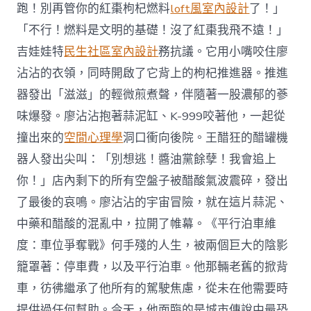
跑！別再管你的紅棗枸杞燃料
loft風室內設計
了！」
「不行！燃料是文明的基礎！沒了紅棗我飛不遠！」
吉娃娃特
民生社區室內設計
務抗議。它用小嘴咬住廖
沾沾的衣領，同時開啟了它背上的枸杞推進器。推進
器發出「滋滋」的輕微煎煮聲，伴隨著一股濃郁的蔘
味爆發。廖沾沾抱著蒜泥缸、K-999咬著他，一起從
撞出來的
空間心理學
洞口衝向後院。王醋狂的醋罐機
器人發出尖叫：「別想逃！醬油黨餘孽！我會追上
你！」店內剩下的所有空盤子被醋酸氣波震碎，發出
了最後的哀鳴。廖沾沾的宇宙冒險，就在這片蒜泥、
中藥和醋酸的混亂中，拉開了帷幕。《平行泊車維
度：車位爭奪戰》何手殘的人生，被兩個巨大的陰影
籠罩著：停車費，以及平行泊車。他那輛老舊的掀背
車，彷彿繼承了他所有的駕駛焦慮，從未在他需要時
提供過任何幫助。今天，他面臨的是城市傳說中最恐