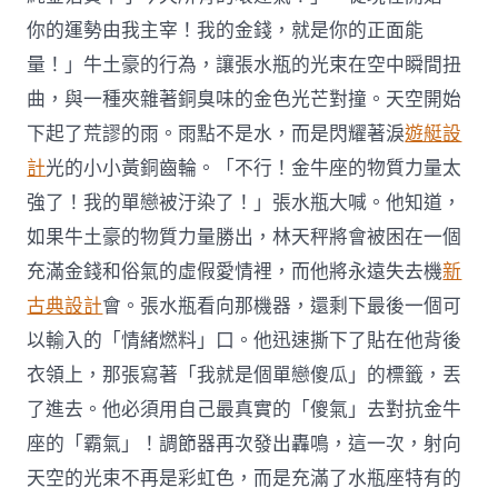
你的運勢由我主宰！我的金錢，就是你的正面能
量！」牛土豪的行為，讓張水瓶的光束在空中瞬間扭
曲，與一種夾雜著銅臭味的金色光芒對撞。天空開始
下起了荒謬的雨。雨點不是水，而是閃耀著淚
遊艇設
計
光的小小黃銅齒輪。「不行！金牛座的物質力量太
強了！我的單戀被汙染了！」張水瓶大喊。他知道，
如果牛土豪的物質力量勝出，林天秤將會被困在一個
充滿金錢和俗氣的虛假愛情裡，而他將永遠失去機
新
古典設計
會。張水瓶看向那機器，還剩下最後一個可
以輸入的「情緒燃料」口。他迅速撕下了貼在他背後
衣領上，那張寫著「我就是個單戀傻瓜」的標籤，丟
了進去。他必須用自己最真實的「傻氣」去對抗金牛
座的「霸氣」！調節器再次發出轟鳴，這一次，射向
天空的光束不再是彩虹色，而是充滿了水瓶座特有的