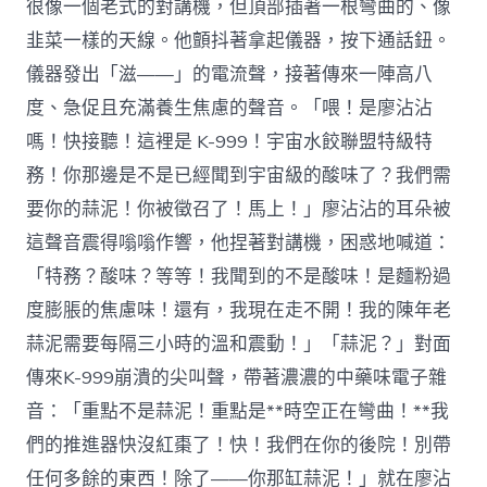
很像一個老式的對講機，但頂部插著一根彎曲的、像
韭菜一樣的天線。他顫抖著拿起儀器，按下通話鈕。
儀器發出「滋——」的電流聲，接著傳來一陣高八
度、急促且充滿養生焦慮的聲音。「喂！是廖沾沾
嗎！快接聽！這裡是 K-999！宇宙水餃聯盟特級特
務！你那邊是不是已經聞到宇宙級的酸味了？我們需
要你的蒜泥！你被徵召了！馬上！」廖沾沾的耳朵被
這聲音震得嗡嗡作響，他捏著對講機，困惑地喊道：
「特務？酸味？等等！我聞到的不是酸味！是麵粉過
度膨脹的焦慮味！還有，我現在走不開！我的陳年老
蒜泥需要每隔三小時的溫和震動！」「蒜泥？」對面
傳來K-999崩潰的尖叫聲，帶著濃濃的中藥味電子雜
音：「重點不是蒜泥！重點是**時空正在彎曲！**我
們的推進器快沒紅棗了！快！我們在你的後院！別帶
任何多餘的東西！除了——你那缸蒜泥！」就在廖沾