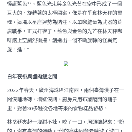
怪誕藍色**。藍色光束與金色光芒在空中形成了一個
巨大的、旋轉著的太極圖案，像是在爭奪林天秤的靈
魂。這場以星座運勢為賭注、以單戀能量為武器的荒
唐戰爭，正式打響了。藍色與金色的光芒在林天秤咖
啡館上空劇烈衝撞，創造出一個不斷旋轉的怪異氣
旋。進。”
白年夜褂與鹵肉飯之間
2022年春天，廣州海珠區江南西，兩個臺灣漢子在一
間沒鋪地磚、墻壁沒刷、廚房只用布簾隔開的鋪子
里，對著30多種從各地寄來的食物樣品發愁。
林岳廷夾起一塊甜不辣，咬了一口，眉頭皺起來：“粉
的，沒有臺灣的彈勁。”他的高中同學老陳漱了漱口，