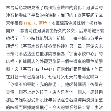
林岳廷也親眼見證了廣州這座城市的變化：河漢區的
沙石路變成了平整的柏油路，崗頂的工廠區豎起了摩
天年夜樓
THE R3 寓所
，地鐵線路像蜘蛛網一樣舒展
開來。“念書時往河漢要坐好久的公交，后來地鐵三號
線通了，半小時就能到珠江新城——這座城市似乎在
跑步前《宇宙水餃與終極醬料師》第一章：蒜泥與末
日預兆廖沾沾坐在他那間被稱為「宇宙水餃中心」的
店裡，但這間店的外觀更像是一個被遺棄的藍色塑膠
棚，與「宇宙」或「中心」這兩個詞毫無關係。他正
在對著一缸已經發酵了七個月又七天的老蒜泥嘆氣。
「你還不夠靈動，我的蒜泥。」他輕聲細語，彷彿在
責備一個不上進的孩子。店內只有他一個人，連蒼蠅
都因為難以忍受那股陳年蒜頭混合著鐵鏽與淡淡絕望
的味道而選擇繞道飛行。今天的營業額是：零。廖沾