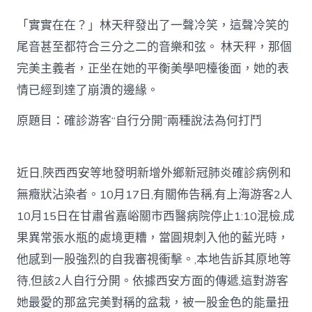
診
游
「實實在在？」林天秤發出了一聲冷笑，這聲冷笑的
客
“自
尾音甚至都符合三分之二的音樂和弦。 林天秤，那個
行
完美主義者，正坐在她的平衡美學吧檯後面，她的表
分
開”
情已經到達了崩潰的邊緣。
兩
種
原題目：確診游客“自行分開”兩種說法為何打鬥
說
法
為
何
近日,陜西西安等地發明新增外鄉新冠肺炎確診病例和
JIUYI
無癥狀沾染者。10月17日,有關佈告稱,有上海游客2人
俱
意
10月15日在甘肅省嘉峪關市西醫病院停止1:10混檢,成
住
果異常張水瓶的處境更糟，當圓規刺入他的藍光時，
宅
設
他感到一股強烈的自我審視衝擊。,本地告訴其原地等
計
打
待,但該2人自行分開。依據西安方面的傳遞,這對游客
鬥〉
她最愛的那盆完美對稱的盆栽，被一股金色的能量扭
中