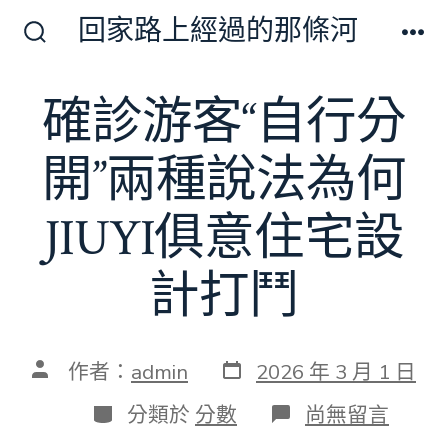
跳
回家路上經過的那條河
至
搜
選
尋
單
主
切
確診游客“自行分
要
換
開
內
關
開”兩種說法為何
容
JIUYI俱意住宅設
計打鬥
發
文
作者：
admin
2026 年 3 月 1 日
表
章
日
作
分
在
分類於
分數
尚無留言
期
者
類
〈確