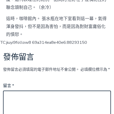
聯念頭制自己。（余冷）
這時，咖啡館內。 張水瓶在地下室看到這一幕，氣得
渾身發抖，但不是因為害怕，而是因為對財富庸俗化
的憤怒。
TC:jiuyi9follow8 69a314ea8e40e6.88293150
發佈留言
發佈留言必須填寫的電子郵件地址不會公開。
必填欄位標示為
*
留言
*