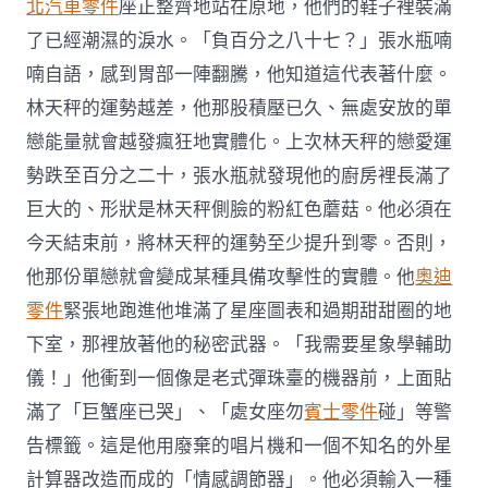
北汽車零件
座正整齊地站在原地，他們的鞋子裡裝滿
了已經潮濕的淚水。「負百分之八十七？」張水瓶喃
喃自語，感到胃部一陣翻騰，他知道這代表著什麼。
林天秤的運勢越差，他那股積壓已久、無處安放的單
戀能量就會越發瘋狂地實體化。上次林天秤的戀愛運
勢跌至百分之二十，張水瓶就發現他的廚房裡長滿了
巨大的、形狀是林天秤側臉的粉紅色蘑菇。他必須在
今天結束前，將林天秤的運勢至少提升到零。否則，
他那份單戀就會變成某種具備攻擊性的實體。他
奧迪
零件
緊張地跑進他堆滿了星座圖表和過期甜甜圈的地
下室，那裡放著他的秘密武器。「我需要星象學輔助
儀！」他衝到一個像是老式彈珠臺的機器前，上面貼
滿了「巨蟹座已哭」、「處女座勿
賓士零件
碰」等警
告標籤。這是他用廢棄的唱片機和一個不知名的外星
計算器改造而成的「情感調節器」。他必須輸入一種