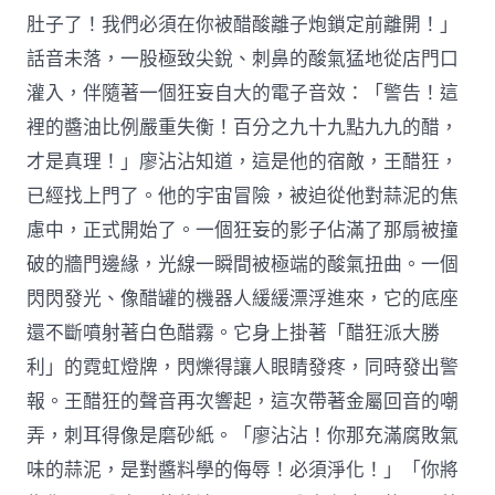
肚子了！我們必須在你被醋酸離子炮鎖定前離開！」
話音未落，一股極致尖銳、刺鼻的酸氣猛地從店門口
灌入，伴隨著一個狂妄自大的電子音效：「警告！這
裡的醬油比例嚴重失衡！百分之九十九點九九的醋，
才是真理！」廖沾沾知道，這是他的宿敵，王醋狂，
已經找上門了。他的宇宙冒險，被迫從他對蒜泥的焦
慮中，正式開始了。一個狂妄的影子佔滿了那扇被撞
破的牆門邊緣，光線一瞬間被極端的酸氣扭曲。一個
閃閃發光、像醋罐的機器人緩緩漂浮進來，它的底座
還不斷噴射著白色醋霧。它身上掛著「醋狂派大勝
利」的霓虹燈牌，閃爍得讓人眼睛發疼，同時發出警
報。王醋狂的聲音再次響起，這次帶著金屬回音的嘲
弄，刺耳得像是磨砂紙。「廖沾沾！你那充滿腐敗氣
味的蒜泥，是對醬料學的侮辱！必須淨化！」「你將