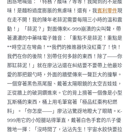
困惑地喊道：「特務？酸味？等等！我聞到的不是酸
味！是麵粉過度膨脹的焦慮味！還有，我
賓利零件
現
在走不開！我的陳年老蒜泥需要每隔三小時的溫和震
動！」「蒜泥？」對面傳來K-999崩潰的尖叫聲，帶
著濃濃的中藥味電子雜音：「重點不是蒜泥！重點是
**時空正在彎曲！**我們的推進器快沒紅棗了！快！
我們在你的後院！別帶任何多餘的東西！除了——你
那缸蒜泥！」就在廖沾沾還在糾結要不要帶上他最珍
愛的那把銀勺時，外面的牆壁傳來一聲巨大的撞擊。
一個穿著黑色燕尾服、戴著太陽眼鏡的太空吉娃娃，
正從牆上的破洞鑽進來。它的背上揹著一個像是小型
瓦斯桶的東西，桶上用毛筆寫著「極品紅棗枸杞燃
料」。「你怎麼——」廖沾沾驚訝地瞪大了眼睛。K-
999用它的小短腿站得筆直，戴著白色手套的爪子優
雅地一揮：「沒時間了，沾沾先生！宇宙水餃快要拉