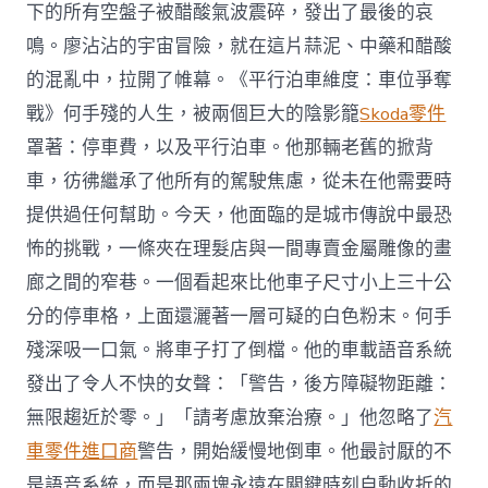
下的所有空盤子被醋酸氣波震碎，發出了最後的哀
鳴。廖沾沾的宇宙冒險，就在這片蒜泥、中藥和醋酸
的混亂中，拉開了帷幕。《平行泊車維度：車位爭奪
戰》何手殘的人生，被兩個巨大的陰影籠
Skoda零件
罩著：停車費，以及平行泊車。他那輛老舊的掀背
車，彷彿繼承了他所有的駕駛焦慮，從未在他需要時
提供過任何幫助。今天，他面臨的是城市傳說中最恐
怖的挑戰，一條夾在理髮店與一間專賣金屬雕像的畫
廊之間的窄巷。一個看起來比他車子尺寸小上三十公
分的停車格，上面還灑著一層可疑的白色粉末。何手
殘深吸一口氣。將車子打了倒檔。他的車載語音系統
發出了令人不快的女聲：「警告，後方障礙物距離：
無限趨近於零。」「請考慮放棄治療。」他忽略了
汽
車零件進口商
警告，開始緩慢地倒車。他最討厭的不
是語音系統，而是那兩塊永遠在關鍵時刻自動收折的