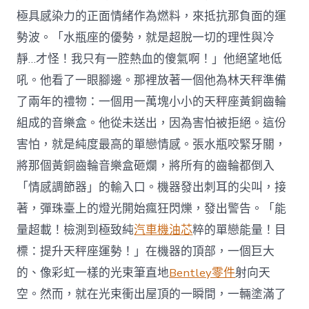
極具感染力的正面情緒作為燃料，來抵抗那負面的運
勢波。「水瓶座的優勢，就是超脫一切的理性與冷
靜…才怪！我只有一腔熱血的傻氣啊！」他絕望地低
吼。他看了一眼腳邊。那裡放著一個他為林天秤準備
了兩年的禮物：一個用一萬塊小小的天秤座黃銅齒輪
組成的音樂盒。他從未送出，因為害怕被拒絕。這份
害怕，就是純度最高的單戀情感。張水瓶咬緊牙關，
將那個黃銅齒輪音樂盒砸爛，將所有的齒輪都倒入
「情感調節器」的輸入口。機器發出刺耳的尖叫，接
著，彈珠臺上的燈光開始瘋狂閃爍，發出警告。「能
量超載！檢測到極致純
汽車機油芯
粹的單戀能量！目
標：提升天秤座運勢！」在機器的頂部，一個巨大
的、像彩虹一樣的光束筆直地
Bentley零件
射向天
空。然而，就在光束衝出屋頂的一瞬間，一輛塗滿了