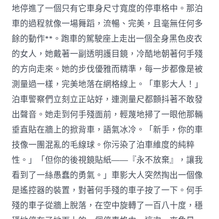
地停進了一個只有它車身尺寸寬度的停車格中。那泊
車的過程就像一場舞蹈，流暢、完美，且毫無任何多
餘的動作**。跑車的駕駛座上走出一個全身黑色皮衣
的女人，她戴著一副透明護目鏡，冷酷地朝著何手殘
的方向走來。她的步伐優雅而精準，每一步都像是被
測量過一樣，完美地落在網格線上。「車影大人！」
泊車警察們立刻立正站好，連測量尺都顫抖著不敢發
出聲音。她走到何手殘面前，輕蔑地掃了一眼他那輛
垂直貼在牆上的掀背車，語氣冰冷。「新手，你的車
技像一團混亂的毛線球。你污染了泊車維度的純粹
性。」「但你的後視鏡貼紙——『永不放棄』，讓我
看到了一絲愚蠢的勇氣。」車影大人突然掏出一個像
是遙控器的裝置，對著何手殘的車子按了一下。何手
殘的車子從牆上脫落，在空中旋轉了一百八十度，穩