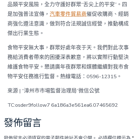
品類平安風險，全力守護好群眾“舌尖上的平安”。四
是加強普法宣傳，
汽車零件貿易商
催促收購商、經銷
商強化遵法意識，做到符合法規誠信經營，推動構成
傑出行業生態。
食物平安無大事，群眾好處年夜于天。我們對此次事
務給消費者帶來的困擾深表歉意，將以實際行動堅決
維護食物平安。懇請廣年夜群眾和媒體繼續對我市食
物平安任務進行監督。熱線電話：0596-12315。
來源 | “漳州市市場監督治理局”微信公號
TC:osder9follow7 6a186a3e561ea6.07465692
發佈留言
發佈留言必須填寫的電子郵件地址不會公開。
必填欄位標示為
*