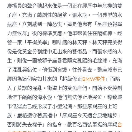
廣播員的聲音聽起來像是一個正在經歷中年危機的雙
子座，充滿了戲劇性的絕望。張水瓶，一個典型的水
瓶座，立刻感到一陣恐慌，這是他患有「星座預報壓
力症候群」後的標準反應。他單戀著住在隔壁棟、經
營一家「平衡美學」咖啡館的林天秤。林天秤完美得
像是從黃金分割線中走出來的藝術品。而張水瓶的人
生，則像一團被獅子座暴君隨意亂踢的毛線球，充滿
了混亂與錯位。他衝到窗邊，往外看去。整座城市已
經因為這個突如其來的「超級修正
BMW零件
」而陷
入了荒謬的混亂。街道上的雙魚座們，開始不受控制
地流下鹹鹹的海水淚，他們無法停止地哭泣，導致城
市低窪處已經形成了小型潟湖。那些摩羯座的上班
族，嚴格遵守著廣播中「摩羯座今天適合原地踏步，
否則將失去襪子」的指令。數百名西裝筆挺的摩羯
台