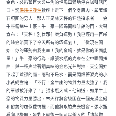
金色、裝飾著巨大公牛角的悍馬車猛地停在咖啡館門
口。駕
保時捷零件
駛座上走下一個全身肌肉、戴著鑽
石項圈的男人，那人正是林天秤的狂熱追求者——金
牛座霸總牛土豪。牛土豪一腳踢開咖啡館的門，大聲
宣布：「天秤！別管那什麼負運勢！我已經用一百噸
的純金箔買下了今天所有的壞運氣！」「從現在開
始，你的運勢由我主宰！我的金錢，就是你的正面能
量！」牛土豪的行為，讓張水瓶的光束在空中瞬間扭
曲，與一種夾雜著銅臭味的金色光芒對撞。天空開始
下起了荒謬的雨。雨點不是水，而是閃耀著淚光的小
小黃銅齒輪。「不行！金牛座的物質力量太強了！我
的單戀被汙染了！」張水瓶大喊。他知道，如果牛土
豪的物質力量勝出，林天秤將會被困在一個充滿金錢
和俗氣的虛假愛情裡，而他將永遠失去機會。張水瓶
看向那機器，還剩下最後一個可以輸入的「情緒燃