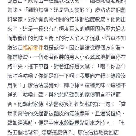
部冒出，散發出一種難以名狀的——麵粉蒸煮過頭的
氣味。「麵粉焦慮？還是過度發酵？」廖沾沾是個醬
料學家，對所有食物相關的氣味都極度敏感。他聞出
來了，這是一種只有在極度巨大的麵團因為壓力過大
而散發出的氣味。街上的行人陷入了混亂。汽車不知
道該走
福斯零件
還是該停，因為無論從哪個方向看，
都是綠燈。一個穿著西裝的男人小心翼翼地把車停在
路中央，搖下車窗，對著紅綠燈大喊：「喂！你為什
麼咕嚕咕嚕？你倒是紅一下啊！我要向左轉！綠燈沒
用啊！」廖沾沾感覺到一陣心悸。這種氣味，這種不
祥的「咕嚕」聲，與他兒時聽到的家傳預言不謀而
合。他想起家傳《沾醬秘笈》裡記載的第一句：「當
世間萬物的交通都被麵皮的氣味籠罩，且燈號恒綠、
聲如湯沸時，便是宇宙水餃臨界點到來之時。」「七
點五個地球年…怎麼這麼快？」廖沾沾猛地衝回店