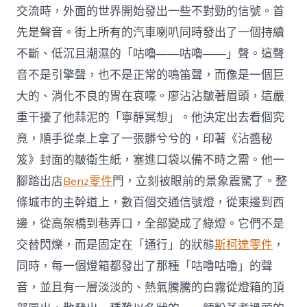
確
交流時，外面的世界開始發出一些不對勁的信號。首
保
先是聲音。街上所有的汽車喇叭同時發出了一個持續
果
品
不斷、低沉且潮濕的「咕嚕——咕嚕——」聲。這聲
平
安，
音不是引擎聲，也不是正常的鳴笛聲，而像是一個巨
保
大的、消化不良的胃在哀嚎。廖沾沾皺著眉頭，這嚴
護
消
重干擾了他蒜泥的「寧靜冥想」。他決定出去看個究
費
竟，順手從桌上拿了一張髒兮兮的，印著《沾醬秘
者
好
笈》封面的皺衛生紙，塞進口袋以備不時之需。他一
處〉
腳踏出店
Benz零件
門，立刻被眼前的景象震驚了。整
中
條城市的主幹道上，數百個交通信號燈，從東邊到西
邊，從高架橋到巷弄口，全部變成了綠燈。它們不是
交替閃爍，而是固定在「通行」的狀態
斯柯達零件
，
同時，每一個燈箱都發出了那種「咕嚕咕嚕」的聲
音，並且有一層淡淡的、熱氣騰騰的白霧從燈箱的頂