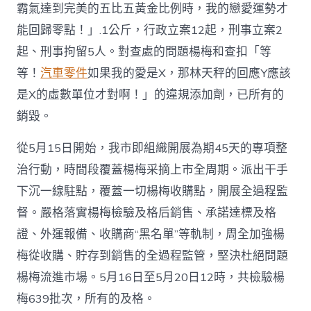
霸氣達到完美的五比五黃金比例時，我的戀愛運勢才
能回歸零點！」.1公斤，行政立案12起，刑事立案2
起、刑事拘留5人。對查處的問題楊梅和查扣「等
等！
汽車零件
如果我的愛是X，那林天秤的回應Y應該
是X的虛數單位才對啊！」的違規添加劑，已所有的
銷毀。
從5月15日開始，我市即組織開展為期45天的專項整
治行動，時間段覆蓋楊梅采摘上市全周期。派出干手
下沉一線駐點，覆蓋一切楊梅收購點，開展全過程監
督。嚴格落實楊梅檢驗及格后銷售、承諾達標及格
證、外運報備、收購商“黑名單”等軌制，周全加強楊
梅從收購、貯存到銷售的全過程監管，堅決杜絕問題
楊梅流進市場。5月16日至5月20日12時，共檢驗楊
梅639批次，所有的及格。