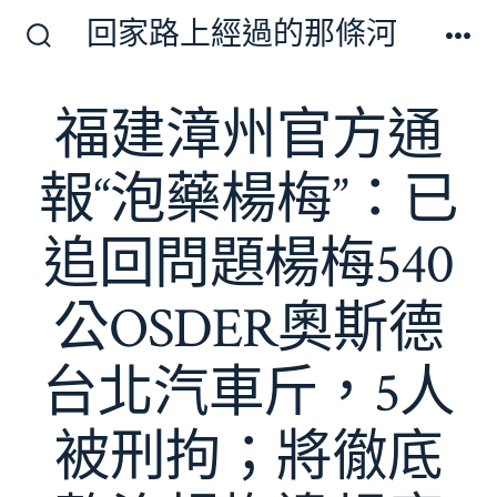
跳
回家路上經過的那條河
至
搜
選
尋
單
主
切
福建漳州官方通
要
換
開
內
關
報“泡藥楊梅”：已
容
追回問題楊梅540
公OSDER奧斯德
台北汽車斤，5人
被刑拘；將徹底