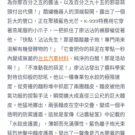
為你那百分之五的醬油，以及百分之九十五的邪惡蒜
頭付出代價！」醋罐機器人的頂端裂開，露出了一個
巨大的管口，正在聚積藍色光芒。K-999特務用它穿
著燕尾服的小爪子，一把抓住了廖沾沾的褲腳催促著
他。「快點！沾沾先生！那是醋酸離子炮！專門用來
溶解有機發酵物的！」「它會把你的蒜泥在零點一秒
內變成無菌的
台北汽車材料
、純淨的白醋！那是浩劫
啊！」「不准動我的蒜泥！」廖沾沾發出了醬料學家
對待信仰般的怒吼。他以一種專業包水餃的極限速
度，從旁邊的麵粉堆中抓起了兩團麵皮。麵皮被他用
氣功般的捏製手法，瞬間擴大成直徑三公尺的巨大麵
皮。他猛地擲出，兩張麵皮在空中交疊，變成一個半
透明的防禦護盾。這就是家傳《沾醬秘笈》中記載的
「水餃皮護盾」，薄韌而充滿彈性。藍色離子炮光束
猛烈地擊中麵皮護盾，發出了一聲像是汽水開蓋的聲