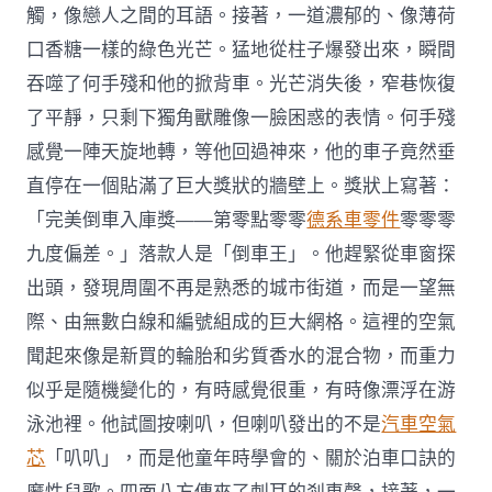
觸，像戀人之間的耳語。接著，一道濃郁的、像薄荷
口香糖一樣的綠色光芒。猛地從柱子爆發出來，瞬間
吞噬了何手殘和他的掀背車。光芒消失後，窄巷恢復
了平靜，只剩下獨角獸雕像一臉困惑的表情。何手殘
感覺一陣天旋地轉，等他回過神來，他的車子竟然垂
直停在一個貼滿了巨大獎狀的牆壁上。獎狀上寫著：
「完美倒車入庫獎——第零點零零
德系車零件
零零零
九度偏差。」落款人是「倒車王」。他趕緊從車窗探
出頭，發現周圍不再是熟悉的城市街道，而是一望無
際、由無數白線和編號組成的巨大網格。這裡的空氣
聞起來像是新買的輪胎和劣質香水的混合物，而重力
似乎是隨機變化的，有時感覺很重，有時像漂浮在游
泳池裡。他試圖按喇叭，但喇叭發出的不是
汽車空氣
芯
「叭叭」，而是他童年時學會的、關於泊車口訣的