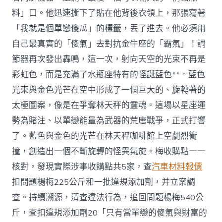
料」口。他迅速撕下了貼在他背後衣領上，那張寫著
「我就是個單戀傻瓜」的標籤，丟了進去。他必須用
自己最真實的「傻氣」去對抗金牛座的「霸氣」！調
節器再次發出轟鳴，這一次，射向天空的光束不再是
彩虹色，而是充滿了水瓶座特有的怪誕藍色**。藍色
光束與金色光芒在空中形成了一個巨大的、旋轉著的
太極圖案，像是在爭奪林天秤的靈魂。這場以星座運
勢為賭注、以單戀能量為武器的荒唐戰爭，正式打響
了。藍色與金色的光芒在林天秤咖啡館上空劇烈衝
撞，創造出一個不斷旋轉的怪異氣旋。梅收購點一一
核對，發現實際涉事收購點共5家，查
汽車材料報價
扣問題楊梅225公斤和一批違規添加劑，并立案調
查。持續溯源，清查違法行為，追回問題楊梅540公
斤，查扣違規添加劑20「只有當單戀的傻氣與財富的