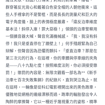
魔性兒歌。四面八方傳來了刺耳的剎車聲，接著，一
群穿著反光背心和戴著白色安全帽的人朝他衝來。這
些人手裡拿的不是警棍，而是長長的測量尺和巨大的
電子角度儀，臉上的表情極度嚴肅。「違反泊車維度
基本法！斜停入庫！罪大惡極！」領頭的泊車警察用
一個擴音器大喊，聲音充滿機械感。「我、我沒有斜
停！我只是垂直停在了牆壁上！」何手殘趕緊為自己
辯解，但聲音因為恐懼而顫抖。「垂直泊車？那是在
第三次元的行為，在這裡，你的車體與停車線的夾角
是——八十九點七度！按照維度法則，你必須接受懲
罰！」懲罰的內容是：無限次觀看一部名為**《新手
泊車七百次失敗集錦》的紀錄片，直到哭泣為止。就
在這時，一輛像是從科幻電影裡開出來的黑色跑車，
優雅地從網格的邊緣漂移而過。跑車的輪胎發出令人
陶醉的摩擦聲，它以一種近乎蔑視重力的姿態，精準