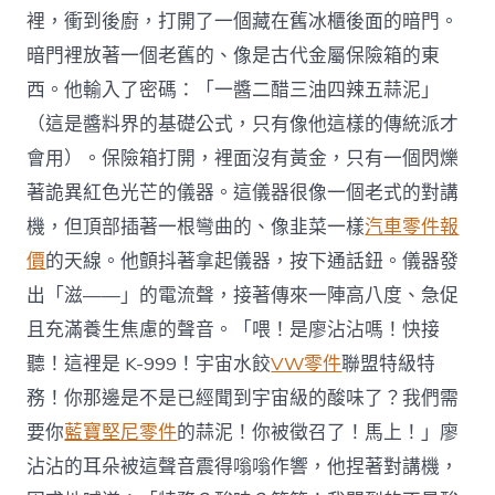
裡，衝到後廚，打開了一個藏在舊冰櫃後面的暗門。
暗門裡放著一個老舊的、像是古代金屬保險箱的東
西。他輸入了密碼：「一醬二醋三油四辣五蒜泥」
（這是醬料界的基礎公式，只有像他這樣的傳統派才
會用）。保險箱打開，裡面沒有黃金，只有一個閃爍
著詭異紅色光芒的儀器。這儀器很像一個老式的對講
機，但頂部插著一根彎曲的、像韭菜一樣
汽車零件報
價
的天線。他顫抖著拿起儀器，按下通話鈕。儀器發
出「滋——」的電流聲，接著傳來一陣高八度、急促
且充滿養生焦慮的聲音。「喂！是廖沾沾嗎！快接
聽！這裡是 K-999！宇宙水餃
VW零件
聯盟特級特
務！你那邊是不是已經聞到宇宙級的酸味了？我們需
要你
藍寶堅尼零件
的蒜泥！你被徵召了！馬上！」廖
沾沾的耳朵被這聲音震得嗡嗡作響，他捏著對講機，