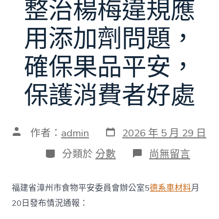
整治楊梅違規應
用添加劑問題，
確保果品平安，
保護消費者好處
發
文
作者：
admin
2026 年 5 月 29 日
表
章
日
作
分
在
分類於
分數
尚無留言
期
者
類
〈福
建
漳
福建省漳州市食物平安委員會辦公室5
德系車材料
月
州
官
20日發布情況通報：
方