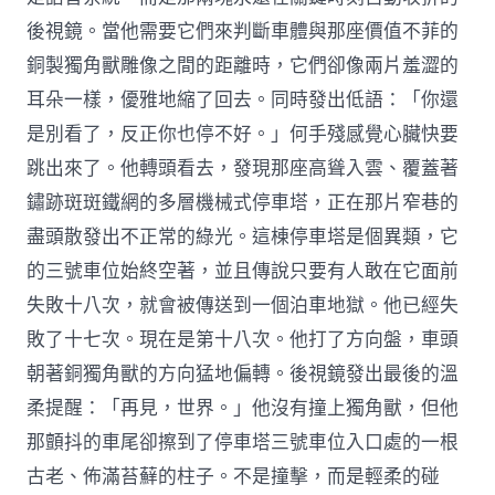
後視鏡。當他需要它們來判斷車體與那座價值不菲的
銅製獨角獸雕像之間的距離時，它們卻像兩片羞澀的
耳朵一樣，優雅地縮了回去。同時發出低語：「你還
是別看了，反正你也停不好。」何手殘感覺心臟快要
跳出來了。他轉頭看去，發現那座高聳入雲、覆蓋著
鏽跡斑斑鐵網的多層機械式停車塔，正在那片窄巷的
盡頭散發出不正常的綠光。這棟停車塔是個異類，它
的三號車位始終空著，並且傳說只要有人敢在它面前
失敗十八次，就會被傳送到一個泊車地獄。他已經失
敗了十七次。現在是第十八次。他打了方向盤，車頭
朝著銅獨角獸的方向猛地偏轉。後視鏡發出最後的溫
柔提醒：「再見，世界。」他沒有撞上獨角獸，但他
那顫抖的車尾卻擦到了停車塔三號車位入口處的一根
古老、佈滿苔蘚的柱子。不是撞擊，而是輕柔的碰