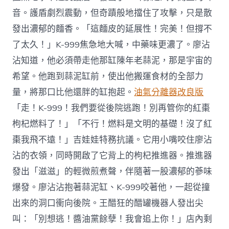
音。護盾劇烈震動，但奇蹟般地擋住了攻擊，只是散
發出濃郁的麵香。「這麵皮的延展性！完美！但撐不
了太久！」K-999焦急地大喊，中藥味更濃了。廖沾
沾知道，他必須帶走他那缸陳年老蒜泥，那是宇宙的
希望。他跑到蒜泥缸前，使出他搬運食材的全部力
量，將那口比他還胖的缸抱起。
油氣分離器改良版
「走！K-999！我們要從後院逃跑！別再管你的紅棗
枸杞燃料了！」「不行！燃料是文明的基礎！沒了紅
棗我飛不遠！」吉娃娃特務抗議。它用小嘴咬住廖沾
沾的衣領，同時開啟了它背上的枸杞推進器。推進器
發出「滋滋」的輕微煎煮聲，伴隨著一股濃郁的蔘味
爆發。廖沾沾抱著蒜泥缸、K-999咬著他，一起從撞
出來的洞口衝向後院。王醋狂的醋罐機器人發出尖
叫：「別想逃！醬油黨餘孽！我會追上你！」店內剩