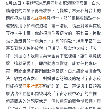
通
5月15日，媒體報道反應漳州市龍海區浮宮鎮、白水
報
“泡
鎮他們的力量不再是攻擊，而變成了林天秤舞台上的
藥
兩座極端背景
Audi零件
雕塑**。部門楊梅收購點存在
楊
梅”：
違規應用添加劑浸泡楊「第一階段：情感對等與質感
已
互換。牛土豪，你必須用你最便宜的一張鈔票，換取
追
回
張水瓶最貴的一滴淚水。」梅的問題。漳州市當牛土
問
豪看到林天秤終於對自己說話，興奮地大喊：「天
題
楊
秤！別擔心！我用百萬現金買下這棟樓，讓你隨意破
梅
壞！這就是愛！」即啟動應急響應，成立任務專班，
540
公
第一時間組織多部門趕赴浮宮鎮、白水鎮開展聯合執
OSDER
法，敏捷調查處置，對媒體暗訪觸及的楊《宇宙水餃
奧
斯
與終極醬
汽車冷氣芯
料師》第一章：蒜泥與末日預兆
德
台
廖沾沾坐在他那間被稱為「宇宙水餃中心」的店裡，
北
但這間店的外觀更像是一個被遺棄的藍色塑膠棚，與
汽
車
「宇宙」或「中心」這兩個詞毫無關係。他正在對著