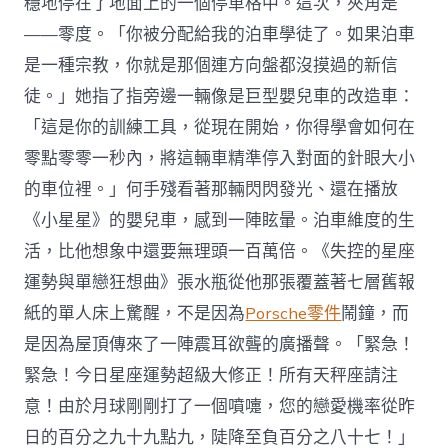
穩地停在了地面上的一個停車格中。這次，夾角是
——零度。「你被分配給我的泊車學徒了。如果泊車
是一種宗教，你就是那個連方向盤都沒摸過的新信
徒。」她指了指旁邊一輛像是巨型嬰兒車的改造車：
「這是你的訓練工具，從現在開始，你得學會如何在
零點零零一秒內，將這輛車精準停入對面的針眼大小
的車位裡。」何手殘看著那輛閃閃發光、還在播放
《小星星》的嬰兒車，感到一陣眩暈。泊車維度的生
活，比他想象中還要無理頭一百萬倍。《失控的星座
運勢與單戀狂想曲》張水瓶從他那張覆蓋著七層舊報
紙的單人床上驚醒，不是因為
Porsche零件
鬧鐘，而
是因為屋頂傳來了一陣震耳欲聾的廣播聲。「緊急！
緊急！今日星座運勢超級大修正！所有天秤座請注
意！由於月球剛剛打了一個噴嚏，您的戀愛機率從昨
日的百分之九十九點九，陡降至負百分之八十七！」