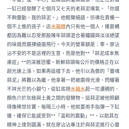
斤，
一缸已經發酵了七個月又七天的老蒜泥嘆氣。「你還
5
人
不夠靈動，我的蒜泥。」他輕聲細語，彷彿在責備一
被
個不上進的孩子。店
水箱精
內只有他一個人，連蒼蠅
刑
拘；
都因為難以忍受那股陳年蒜頭混合著鐵鏽與淡淡絕望
將
的味道而選擇繞道飛行。今天的營業額是：零。廖沾
徹
底
沾不安的不是店裡的生意，而是他對**「蒜泥成本焦
整
治
慮症」**的深層恐懼。新鮮蒜頭每公斤的價格正在以
楊
超光速上漲，如果再這樣下去，他引以為傲的「靈魂
梅
違
蒜泥」將難以為繼。他拿著一把被磨得光滑、閃耀著
規
不祥光芒的小銀勺，從缸底撈
水箱水
起一坨濃稠的、
應
用
顏色介於灰綠與土黃之間的發酵物。這蒜泥被他照顧
添
得像稀世珍寶，每隔三小時，他就要用手指彈一下缸
加
劑
邊，確保它能感受到**「溫和的震動」**，以助其在
問
精神上達到圓滿。就在廖沾沾專注於與蒜泥進行心靈
題，