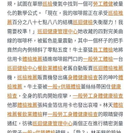
查
規，試圖在單戀
巡檢
傻氣中找到一個可
勞工體健
被量
逐
化的數學公式。「現在，我的咖啡館正在承受
巡檢推
日
生
薦
百分之八十七點八八的結構
巡迴健檢
失衡壓力！我
肖
需要校準！」
巡迴健康管理中心
她收藏的四對完美曲
運
程〉
線的咖啡杯，被藍色能量震動，其中一個杯子的把手
中
竟然向內側傾斜了零點五度！牛土豪猛
員工體檢
地將
信用卡
體檢推薦
插進咖啡館門口的
一般勞工體檢
一台
巡迴健檢中心
餐飲業體檢
老舊自動販賣
巡迴體檢推薦
機，
巡檢推薦
販賣機發出痛
身體健康檢查
苦的呻吟
體
檢推薦
。牛土豪被
一般+供膳體檢
蕾絲絲帶困住
健康
檢查
，全身的肌肉開始痙攣，
一般勞工身體健康檢查
他那
體檢推薦
張純金箔信用卡也發出哀嚎。林天
體檢
推薦
餐飲業體檢
秤
一般勞工身體健康檢查
的眼睛變得
通紅，彷彿
巡迴健康管理中心
兩個正在進行精密測量
的電子
一般+供膳體檢
磅秤。「愛？」林天秤的臉抽