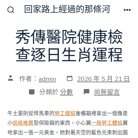
跳
回家路上經過的那條河
至
搜
選
尋
單
主
切
秀傳醫院健康檢
要
換
開
內
關
查逐日生肖運程
容
發
文
作者：
admin
2026 年 5 月 21 日
表
章
日
作
分
在
分類於
分數
尚無留言
期
者
類
〈秀
傳
醫
牛土豪則從悍馬車的
勞工健檢
後備箱裡拿出一個像是
院
健
小
巡檢推薦
型保險箱的東西，小心翼
一般勞工體檢
翼
康
地拿出一張一元美金。她對著天空的藍色光束刺出圓
檢