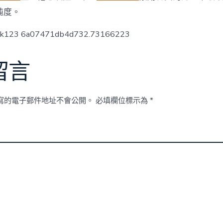
純度。
ck123 6a07471db4d732.73166223
留言
寫的電子郵件地址不會公開。
必填欄位標示為
*