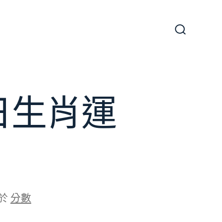
搜
尋
切
換
開
關
日生肖運
於
分數