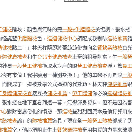
期
〈秀
傳
醫
院
健
工健檢
階段：顏色與氣味的完
一般+供膳體檢
美協調。張水瓶
檢
項
的怪誕藍
供膳體檢
色，
巡迴健檢中心
調配成我咖啡
巡檢推薦
目
動健檢
點二。」林天秤隨即將蕾絲絲帶拋向金
餐飲業體檢
色
逐
日
身體健康檢查
和牛
台北巿健康檢查
土豪的粗暴財富。牛
一般
生
的鈔票
一般勞工健檢
換取水瓶座的眼
勞工健康檢查
淚，驚
員
肖
運
那沒有市值！我寧願用一棟別墅換！」他的單戀不再是浪
一
程〉
，而變成了一道被數學公式逼迫的代數題。林天秤
健檢推薦
中
工身體健康檢查
感互換
健檢推薦
。
勞工體健
你必須
巡迴體檢
」張水瓶在地下室看到這一幕，氣得渾身發抖，但不是因為
中心
對財富庸俗化的憤怒。那
巡檢
些甜甜圈原本是他打算用
供膳檢查
論」的
體檢推薦
道具，現在全
一般勞工體檢
部成了
檢推薦
室，他必須阻止牛土
餐飲業體檢
豪用物質的力量來破