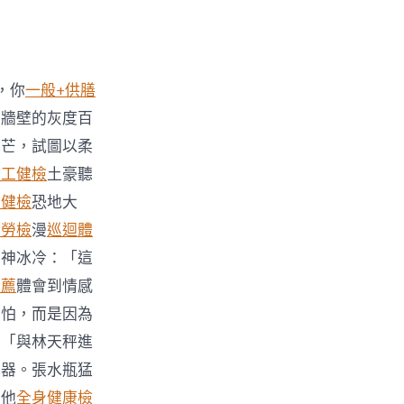
，你
一般+供膳
館牆壁的灰度百
光芒，試圖以柔
勞工健檢
土豪聽
工健檢
恐地大
般勞檢
漫
巡迴體
眼神冰冷：「這
推薦
體會到情感
害怕，而是因為
來「與林天秤進
武器。張水瓶猛
壞他
全身健康檢