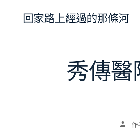
跳
至
回家路上經過的那條河
主
要
內
容
秀傳醫
文
作
章
作