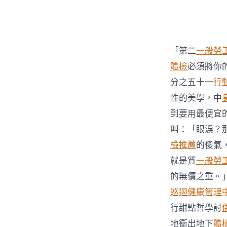
者
「第二
一般勞
體檢
必須將你
分之五十一
行
性的美學，中
到要用最便宜
叫：「眼淚？
檢推薦
的傻氣
就是質
一般勞
的無價之重。
巡迴健康管理
行甜點哲學討
地衝出地下
體