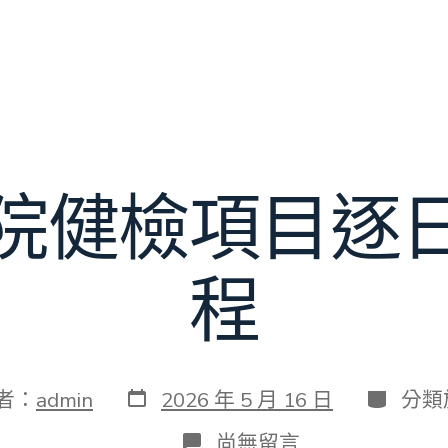
院健檢項目逐
程
發
分
者：
admin
2026 年 5 月 16 日
分類
表
類
日
在
尚無留言